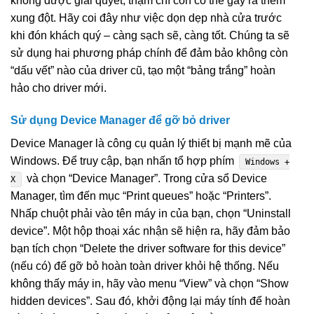
không được giải quyết, thậm chí còn có thể gây ra thêm
xung đột. Hãy coi đây như việc dọn dẹp nhà cửa trước
khi đón khách quý – càng sạch sẽ, càng tốt. Chúng ta sẽ
sử dụng hai phương pháp chính để đảm bảo không còn
“dấu vết” nào của driver cũ, tạo một “bảng trắng” hoàn
hảo cho driver mới.
Sử dụng Device Manager để gỡ bỏ driver
Device Manager là công cụ quản lý thiết bị mạnh mẽ của
Windows. Để truy cập, bạn nhấn tổ hợp phím
Windows +
và chọn “Device Manager”. Trong cửa sổ Device
X
Manager, tìm đến mục “Print queues” hoặc “Printers”.
Nhấp chuột phải vào tên máy in của bạn, chọn “Uninstall
device”. Một hộp thoại xác nhận sẽ hiện ra, hãy đảm bảo
bạn tích chọn “Delete the driver software for this device”
(nếu có) để gỡ bỏ hoàn toàn driver khỏi hệ thống. Nếu
không thấy máy in, hãy vào menu “View” và chọn “Show
hidden devices”. Sau đó, khởi động lại máy tính để hoàn