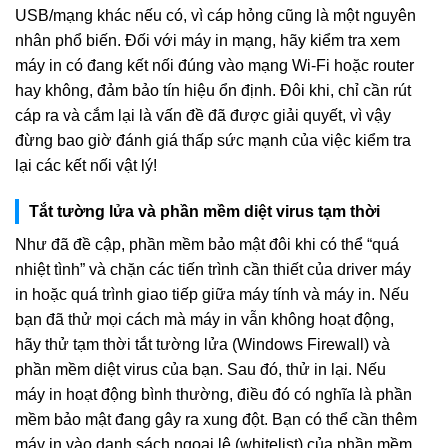
USB/mạng khác nếu có, vì cáp hỏng cũng là một nguyên
nhân phổ biến. Đối với máy in mạng, hãy kiểm tra xem
máy in có đang kết nối đúng vào mạng Wi-Fi hoặc router
hay không, đảm bảo tín hiệu ổn định. Đôi khi, chỉ cần rút
cáp ra và cắm lại là vấn đề đã được giải quyết, vì vậy
đừng bao giờ đánh giá thấp sức mạnh của việc kiểm tra
lại các kết nối vật lý!
Tắt tường lửa và phần mềm diệt virus tạm thời
Như đã đề cập, phần mềm bảo mật đôi khi có thể “quá
nhiệt tình” và chặn các tiến trình cần thiết của driver máy
in hoặc quá trình giao tiếp giữa máy tính và máy in. Nếu
bạn đã thử mọi cách mà máy in vẫn không hoạt động,
hãy thử tạm thời tắt tường lửa (Windows Firewall) và
phần mềm diệt virus của bạn. Sau đó, thử in lại. Nếu
máy in hoạt động bình thường, điều đó có nghĩa là phần
mềm bảo mật đang gây ra xung đột. Bạn có thể cần thêm
máy in vào danh sách ngoại lệ (whitelist) của phần mềm