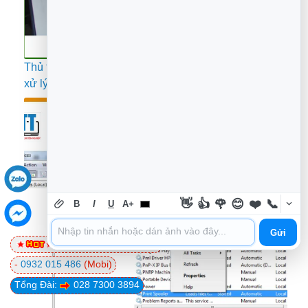
Thủ thuật Máy in không nhận Firmware mới – Cách tự
xử lý tại nhà
👋
👍
🌹
😊
❤️
📞
B
I
U
A+
Gửi
0981 81 32 72
(Viettel)
-
0932 015 486
(Mobi)
Tổng Đài:
028 7300 3894