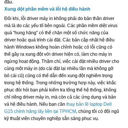
đầu.
Xung đột phần mềm và lỗi hệ điều hành
Đôi khi, lỗi driver máy in không phải do bản thân driver
mà là do các yếu tố bên ngoài. Các phần mềm diệt virus
quá “hung hăng” có thể chặn một số chức năng của
driver hoặc quá trình cài đặt. Các bản cập nhật hệ điều
hành Windows không hoàn chỉnh hoặc có lỗi cũng có
thể gây ra xung đột với driver hiện có, làm cho máy in
ngừng hoạt động. Thậm chí, việc cài đặt nhiều driver cho
cùng một máy in (do cài đặt lại nhiều lần mà không gỡ
bỏ cái cũ) cũng có thể dẫn đến xung đột nghiêm trọng
trong hệ thống. Trong những trường hợp này, việc khắc
phục đòi hỏi bạn phải kiểm tra tổng thể hệ thống, không
chỉ riêng driver máy in, mà còn cả các ứng dụng và bản
vá hệ điều hành. Nếu bạn cần
thay bản lề laptop Dell
G15 chính hãng lấy liền tại TPHCM
, chúng tôi có đội ngũ
kỹ thuật viên chuyên nghiệp sẵn sàng phục vụ.