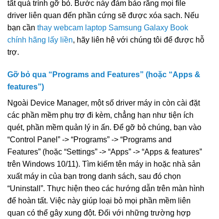
tất quá trình gỡ bỏ. Bước này đảm bảo rằng mọi file
driver liên quan đến phần cứng sẽ được xóa sạch. Nếu
bạn cần
thay webcam laptop Samsung Galaxy Book
chính hãng lấy liền
, hãy liên hệ với chúng tôi để được hỗ
trợ.
Gỡ bỏ qua “Programs and Features” (hoặc “Apps &
features”)
Ngoài Device Manager, một số driver máy in còn cài đặt
các phần mềm phụ trợ đi kèm, chẳng hạn như tiện ích
quét, phần mềm quản lý in ấn. Để gỡ bỏ chúng, bạn vào
“Control Panel” -> “Programs” -> “Programs and
Features” (hoặc “Settings” -> “Apps” -> “Apps & features”
trên Windows 10/11). Tìm kiếm tên máy in hoặc nhà sản
xuất máy in của bạn trong danh sách, sau đó chọn
“Uninstall”. Thực hiện theo các hướng dẫn trên màn hình
để hoàn tất. Việc này giúp loại bỏ mọi phần mềm liên
quan có thể gây xung đột. Đối với những trường hợp