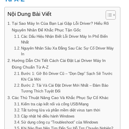
Nội Dung Bài Viết
Tại Sao Máy In Của Bạn Lại Gặp Lỗi Driver? Hiểu Rõ
Nguyên Nhân Để Khắc Phục Tận Gốc
Các Dấu Hiệu Nhận Biết Lỗi Driver Máy In Phổ Biến
Nhất
Nguyên Nhân Sâu Xa Đằng Sau Các Sự Cố Driver Máy
In
Hướng Dẫn Chi Tiết Cách Cài Đặt Lại Driver Máy In
Đúng Chuẩn Từ A-Z
Bước 1: Gỡ Bỏ Driver Cũ – “Dọn Dẹp” Sạch Sẽ Trước
Khi Cài Mới
Bước 2: Tải Và Cài Đặt Driver Mới Nhất – Đảm Bảo
Tương Thích Tuyệt Đối
Các Thủ Thuật Nâng Cao Và Khắc Phục Sự Cố Khác
Kiểm tra cáp kết nối và cổng USB/Mạng
Tắt tường lửa và phần mềm diệt virus tạm thời
Cập nhật hệ điều hành Windows
Sử dụng công cụ “Troubleshoot” của Windows
Khi Nào Bạn Nên Tìm Đến Sự Hỗ Trợ Chuyên Nghiệp?