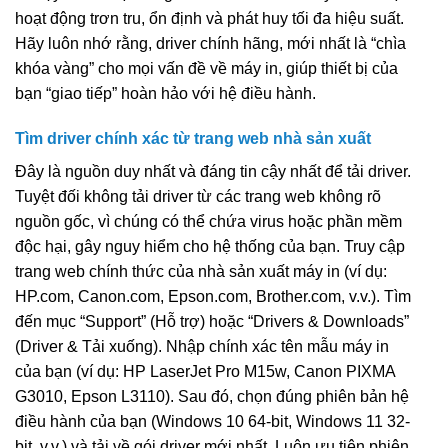
hoạt động trơn tru, ổn định và phát huy tối đa hiệu suất.
Hãy luôn nhớ rằng, driver chính hãng, mới nhất là “chìa
khóa vàng” cho mọi vấn đề về máy in, giúp thiết bị của
bạn “giao tiếp” hoàn hảo với hệ điều hành.
Tìm driver chính xác từ trang web nhà sản xuất
Đây là nguồn duy nhất và đáng tin cậy nhất để tải driver.
Tuyệt đối không tải driver từ các trang web không rõ
nguồn gốc, vì chúng có thể chứa virus hoặc phần mềm
độc hại, gây nguy hiểm cho hệ thống của bạn. Truy cập
trang web chính thức của nhà sản xuất máy in (ví dụ:
HP.com, Canon.com, Epson.com, Brother.com, v.v.). Tìm
đến mục “Support” (Hỗ trợ) hoặc “Drivers & Downloads”
(Driver & Tải xuống). Nhập chính xác tên mẫu máy in
của bạn (ví dụ: HP LaserJet Pro M15w, Canon PIXMA
G3010, Epson L3110). Sau đó, chọn đúng phiên bản hệ
điều hành của bạn (Windows 10 64-bit, Windows 11 32-
bit, v.v.) và tải về gói driver mới nhất. Luôn ưu tiên phiên