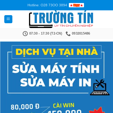
Bỏ
Hotline: O28 73OO 3894
qua
nội
dung
07:30 - 17:30 (T2-CN)
0932015486