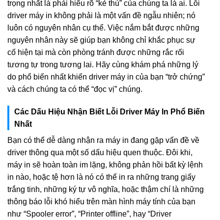
trọng nhất là phải hiểu rõ “kẻ thù” của chúng ta là ai. Lỗi
driver máy in không phải là một vấn đề ngẫu nhiên; nó
luôn có nguyên nhân cụ thể. Việc nắm bắt được những
nguyên nhân này sẽ giúp bạn không chỉ khắc phục sự
cố hiện tại mà còn phòng tránh được những rắc rối
tương tự trong tương lai. Hãy cùng khám phá những lý
do phổ biến nhất khiến driver máy in của bạn “trở chứng”
và cách chúng ta có thể “đọc vị” chúng.
Các Dấu Hiệu Nhận Biết Lỗi Driver Máy In Phổ Biến
Nhất
Bạn có thể dễ dàng nhận ra máy in đang gặp vấn đề về
driver thông qua một số dấu hiệu quen thuộc. Đôi khi,
máy in sẽ hoàn toàn im lặng, không phản hồi bất kỳ lệnh
in nào, hoặc tệ hơn là nó có thể in ra những trang giấy
trắng tinh, những ký tự vô nghĩa, hoặc thậm chí là những
thông báo lỗi khó hiểu trên màn hình máy tính của bạn
như “Spooler error”, “Printer offline”, hay “Driver