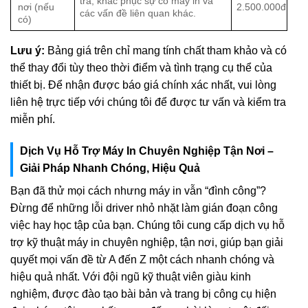
tra, khắc phục sự cố máy in và
nơi (nếu
2.500.000đ
các vấn đề liên quan khác.
có)
Lưu ý:
Bảng giá trên chỉ mang tính chất tham khảo và có
thể thay đổi tùy theo thời điểm và tình trạng cụ thể của
thiết bị. Để nhận được báo giá chính xác nhất, vui lòng
liên hệ trực tiếp với chúng tôi để được tư vấn và kiểm tra
miễn phí.
Dịch Vụ Hỗ Trợ Máy In Chuyên Nghiệp Tận Nơi –
Giải Pháp Nhanh Chóng, Hiệu Quả
Bạn đã thử mọi cách nhưng máy in vẫn “đình công”?
Đừng để những lỗi driver nhỏ nhặt làm gián đoạn công
việc hay học tập của bạn. Chúng tôi cung cấp dịch vụ hỗ
trợ kỹ thuật máy in chuyên nghiệp, tận nơi, giúp bạn giải
quyết mọi vấn đề từ A đến Z một cách nhanh chóng và
hiệu quả nhất. Với đội ngũ kỹ thuật viên giàu kinh
nghiệm, được đào tạo bài bản và trang bị công cụ hiện