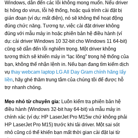
Windows, dẫn đến các lỗi không mong muốn. Nếu driver
bị hỏng do virus, lỗi hệ thống, hoặc quá trình cài đặt bị
gián đoạn (ví dụ: mất điện), nó sẽ không thể hoạt động
đúng chức năng. Tương tự, việc cài đặt driver không
đúng với mẫu máy in hoặc phiên bản hệ điều hành (ví
dụ: cài driver Windows 10 32-bit cho Windows 11 64-bit)
cũng sẽ dẫn đến lỗi nghiêm trọng. Một driver không
tương thích sẽ khiến máy in “lạc lõng” trong hệ thống của
bạn, không thể nhận lệnh in. Nếu bạn đang tìm kiếm dịch
vụ
thay webcam laptop LG All Day Gram chính hãng lấy
liền
, hãy ghé thăm trung tâm của chúng tôi để được hỗ
trợ nhanh chóng.
Mẹo nhỏ từ chuyên gia:
Luôn kiểm tra phiên bản hệ
điều hành (Windows 32-bit hay 64-bit) và mẫu máy in
chính xác (ví dụ: HP LaserJet Pro M15w chứ không phải
HP LaserJet Pro M15) trước khi tải driver. Một sai sót
nhỏ cũng có thể khiến bạn mất thời gian cài đặt lại từ