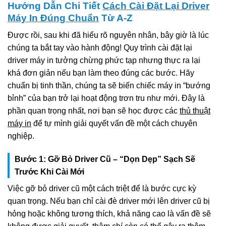
Hướng Dẫn Chi Tiết
Cách Cài Đặt Lại Driver
Máy In Đúng Chuẩn
Từ A-Z
Được rồi, sau khi đã hiểu rõ nguyên nhân, bây giờ là lúc
chúng ta bắt tay vào hành động! Quy trình cài đặt lại
driver máy in tưởng chừng phức tạp nhưng thực ra lại
khá đơn giản nếu bạn làm theo đúng các bước. Hãy
chuẩn bị tinh thần, chúng ta sẽ biến chiếc máy in “bướng
bỉnh” của bạn trở lại hoạt động trơn tru như mới. Đây là
phần quan trọng nhất, nơi bạn sẽ học được các
thủ thuật
máy in
để tự mình giải quyết vấn đề một cách chuyên
nghiệp.
Bước 1: Gỡ Bỏ Driver Cũ – “Dọn Dẹp” Sạch Sẽ
Trước Khi Cài Mới
Việc gỡ bỏ driver cũ một cách triệt để là bước cực kỳ
quan trọng. Nếu bạn chỉ cài đè driver mới lên driver cũ bị
hỏng hoặc không tương thích, khả năng cao là vấn đề sẽ