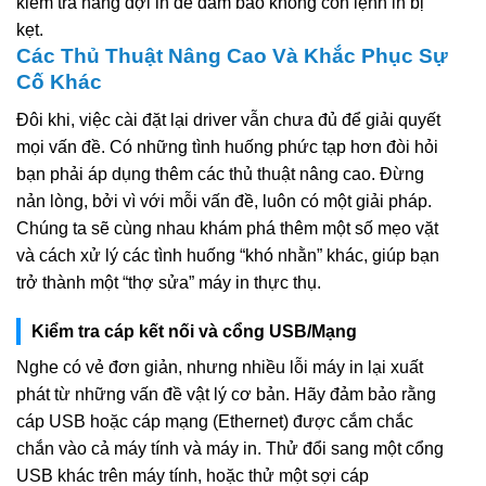
kiểm tra hàng đợi in để đảm bảo không còn lệnh in bị
kẹt.
Các Thủ Thuật Nâng Cao Và Khắc Phục Sự
Cố Khác
Đôi khi, việc cài đặt lại driver vẫn chưa đủ để giải quyết
mọi vấn đề. Có những tình huống phức tạp hơn đòi hỏi
bạn phải áp dụng thêm các thủ thuật nâng cao. Đừng
nản lòng, bởi vì với mỗi vấn đề, luôn có một giải pháp.
Chúng ta sẽ cùng nhau khám phá thêm một số mẹo vặt
và cách xử lý các tình huống “khó nhằn” khác, giúp bạn
trở thành một “thợ sửa” máy in thực thụ.
Kiểm tra cáp kết nối và cổng USB/Mạng
Nghe có vẻ đơn giản, nhưng nhiều lỗi máy in lại xuất
phát từ những vấn đề vật lý cơ bản. Hãy đảm bảo rằng
cáp USB hoặc cáp mạng (Ethernet) được cắm chắc
chắn vào cả máy tính và máy in. Thử đổi sang một cổng
USB khác trên máy tính, hoặc thử một sợi cáp