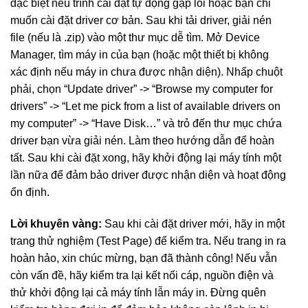
đặc biệt nếu trình cài đặt tự động gặp lỗi hoặc bạn chỉ
muốn cài đặt driver cơ bản. Sau khi tải driver, giải nén
file (nếu là .zip) vào một thư mục dễ tìm. Mở Device
Manager, tìm máy in của bạn (hoặc một thiết bị không
xác định nếu máy in chưa được nhận diện). Nhấp chuột
phải, chọn “Update driver” -> “Browse my computer for
drivers” -> “Let me pick from a list of available drivers on
my computer” -> “Have Disk…” và trỏ đến thư mục chứa
driver bạn vừa giải nén. Làm theo hướng dẫn để hoàn
tất. Sau khi cài đặt xong, hãy khởi động lại máy tính một
lần nữa để đảm bảo driver được nhận diện và hoạt động
ổn định.
Lời khuyên vàng:
Sau khi cài đặt driver mới, hãy in một
trang thử nghiệm (Test Page) để kiểm tra. Nếu trang in ra
hoàn hảo, xin chúc mừng, bạn đã thành công! Nếu vẫn
còn vấn đề, hãy kiểm tra lại kết nối cáp, nguồn điện và
thử khởi động lại cả máy tính lẫn máy in. Đừng quên