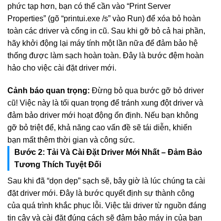
phức tạp hơn, bạn có thể cần vào “Print Server
Properties” (gõ “printui.exe /s” vào Run) để xóa bỏ hoàn
toàn các driver và cổng in cũ. Sau khi gỡ bỏ cả hai phần,
hãy khởi động lại máy tính một lần nữa để đảm bảo hệ
thống được làm sạch hoàn toàn. Đây là bước đệm hoàn
hảo cho việc cài đặt driver mới.
Cảnh báo quan trọng:
Đừng bỏ qua bước gỡ bỏ driver
cũ! Việc này là tối quan trọng để tránh xung đột driver và
đảm bảo driver mới hoạt động ổn định. Nếu bạn không
gỡ bỏ triệt để, khả năng cao vấn đề sẽ tái diễn, khiến
bạn mất thêm thời gian và công sức.
Bước 2: Tải Và Cài Đặt Driver Mới Nhất – Đảm Bảo
Tương Thích Tuyệt Đối
Sau khi đã “dọn dẹp” sạch sẽ, bây giờ là lúc chúng ta cài
đặt driver mới. Đây là bước quyết định sự thành công
của quá trình khắc phục lỗi. Việc tải driver từ nguồn đáng
tin cậy và cài đặt đúng cách sẽ đảm bảo máy in của bạn