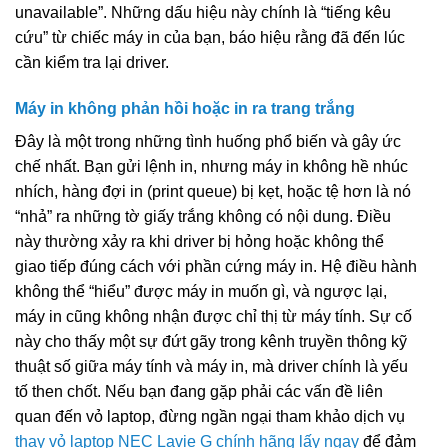
unavailable”. Những dấu hiệu này chính là “tiếng kêu
cứu” từ chiếc máy in của bạn, báo hiệu rằng đã đến lúc
cần kiểm tra lại driver.
Máy in không phản hồi hoặc in ra trang trắng
Đây là một trong những tình huống phổ biến và gây ức
chế nhất. Bạn gửi lệnh in, nhưng máy in không hề nhúc
nhích, hàng đợi in (print queue) bị kẹt, hoặc tệ hơn là nó
“nhả” ra những tờ giấy trắng không có nội dung. Điều
này thường xảy ra khi driver bị hỏng hoặc không thể
giao tiếp đúng cách với phần cứng máy in. Hệ điều hành
không thể “hiểu” được máy in muốn gì, và ngược lại,
máy in cũng không nhận được chỉ thị từ máy tính. Sự cố
này cho thấy một sự đứt gãy trong kênh truyền thông kỹ
thuật số giữa máy tính và máy in, mà driver chính là yếu
tố then chốt. Nếu bạn đang gặp phải các vấn đề liên
quan đến vỏ laptop, đừng ngần ngại tham khảo dịch vụ
thay vỏ laptop NEC Lavie G chính hãng lấy ngay
để đảm