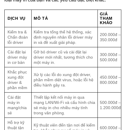
GIÁ
DỊCH VỤ
MÔ TẢ
THAM
KHẢO
Kiểm tra &
Kiểm tra tổng thể hệ thống, xác
200.000đ –
Chẩn đoán
định nguyên nhân lỗi driver máy
350.000đ
lỗi driver
in và đề xuất giải pháp.
Cài đặt lại
Gỡ bỏ driver cũ và cài đặt lại
300.000đ –
driver máy
driver mới nhất, tương thích cho
500.000đ
in cơ bản
một máy in.
Khắc phục
Xử lý các lỗi do xung đột driver,
xung đột
450.000đ –
phần mềm diệt virus, hoặc lỗi hệ
driver &
800.000đ
điều hành gây ra.
phần mềm
Cài đặt
Thiết lập kết nối máy in qua
máy in
mạng LAN/Wi-Fi và cấu hình chia
500.000đ –
mạng/chia
sẻ máy in cho nhiều máy tính
1.200.000đ
sẻ
trong văn phòng.
Hỗ trợ kỹ
Kỹ thuật viên đến tận nơi để kiểm
thuật tận
600.000đ –