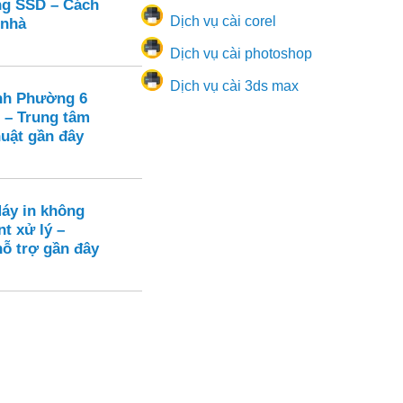
ạng SSD – Cách
Dịch vụ cài corel
 nhà
Dịch vụ cài photoshop
Dịch vụ cài 3ds max
nh Phường 6
 – Trung tâm
huật gần đây
Máy in không
nt xử lý –
hỗ trợ gần đây