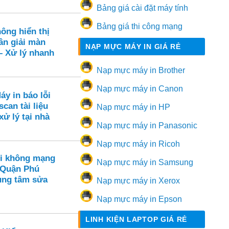
Bảng giá cài đặt máy tính
Bảng giá thi công mạng
ông hiển thị
ân giải màn
NẠP MỰC MÁY IN GIÁ RẺ
– Xử lý nhanh
Nạp mực máy in Brother
Nạp mực máy in Canon
áy in báo lỗi
scan tài liệu
Nạp mực máy in HP
xử lý tại nhà
Nạp mực máy in Panasonic
Nạp mực máy in Ricoh
i không mạng
Nạp mực máy in Samsung
 Quận Phú
ung tâm sửa
Nạp mực máy in Xerox
Nạp mực máy in Epson
LINH KIỆN LAPTOP GIÁ RẺ