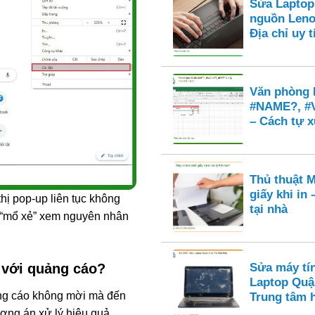
Sửa Laptop
nguồn Leno
Địa chỉ uy
Văn phòng E
#NAME?, #
– Cách tự x
Thủ thuật M
giấy khi in
hị pop-up liên tục không
tại nhà
g “mổ xẻ” xem nguyên nhân
” với quảng cáo?
Sửa máy tí
Laptop Quậ
ảng cáo không mời mà đến
Trung tâm 
ương án xử lý hiệu quả