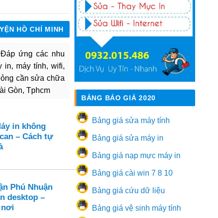
UYỆN HỒ CHÍ MINH
. Đáp ứng các nhu
in, máy tính, wifi,
hỏng cần sửa chữa
Sài Gòn, Tphcm
BẢNG BÁO GIÁ 2020
Bảng giá sửa máy tính
Máy in không
can – Cách tự
Bảng giá sửa máy in
à
Bảng giá nạp mực máy in
Bảng giá cài win 7 8 10
ận Phú Nhuận
Bảng giá cứu dữ liệu
ên desktop –
 nơi
Bảng giá vệ sinh máy tính