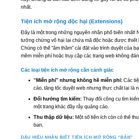
nhất.
Tiện ích mở rộng độc hại (Extensions)
Đây là một trong những nguyên nhân phổ biến nhất! N
tưởng chừng vô hại lại chứa mã độc hoặc được thiết 
Chúng có thể “âm thầm” cài đặt vào trình duyệt của b
mềm miễn phí hoặc truy cập các trang web không đáng
Các loại tiện ích mở rộng cần cảnh giác
“Miễn phí” nhưng không hề miễn phí:
Các tiệ
cáo, tăng tốc duyệt web nhưng thực chất lại là 
Đổi hướng tìm kiếm:
Thay đổi công cụ tìm kiế
một trang khác đầy rẫy quảng cáo.
Thu thập dữ liệu:
Một số tiện ích còn có thể th
bạn.
DẤU HIỆU NHẬN BIẾT TIỆN ÍCH MỞ RỘNG “BẨN”