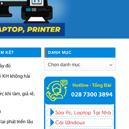
AM KẾT
DANH MỤC
Danh
ày đủ
mục
ý KH không hài
ớc khi làm, giá rẻ,
n
ại phát triển lâu