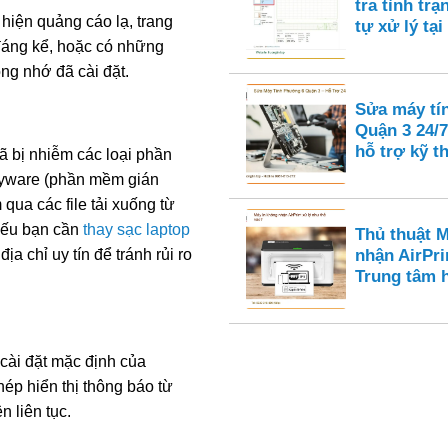
tra tình tr
hiện quảng cáo lạ, trang
tự xử lý tại
 đáng kể, hoặc có những
ng nhớ đã cài đặt.
Sửa máy tí
Quận 3 24/7
hỗ trợ kỹ t
ã bị nhiễm các loại phần
yware (phần mềm gián
qua các file tải xuống từ
 Nếu bạn cần
thay sạc laptop
Thủ thuật 
ịa chỉ uy tín để tránh rủi ro
nhận AirPri
Trung tâm 
cài đặt mặc định của
ép hiển thị thông báo từ
n liên tục.