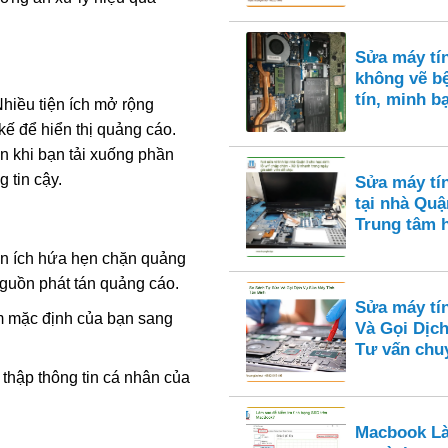
Sửa máy tí
không vẽ bệ
tín, minh b
hiều tiện ích mở rộng
kế để hiển thị quảng cáo.
ạn khi bạn tải xuống phần
 tin cậy.
Sửa máy tí
tại nhà Quận
Trung tâm 
n ích hứa hẹn chặn quảng
nguồn phát tán quảng cáo.
Sửa máy tí
m mặc định của bạn sang
Và Gọi Dịch
Tư vấn chu
u thập thông tin cá nhân của
Macbook Là