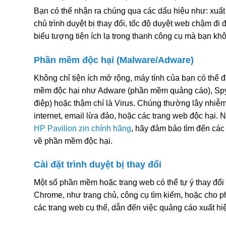
Bạn có thể nhận ra chúng qua các dấu hiệu như: xuất 
chủ trình duyệt bị thay đổi, tốc độ duyệt web chậm đi
biểu tượng tiện ích lạ trong thanh công cụ mà bạn khô
Phần mềm độc hại (Malware/Adware)
Không chỉ tiện ích mở rộng, máy tính của bạn có thể đ
mềm độc hại như Adware (phần mềm quảng cáo), Sp
điệp) hoặc thậm chí là Virus. Chúng thường lây nhiễm 
internet, email lừa đảo, hoặc các trang web độc hại.
HP Pavilion zin chính hãng
, hãy đảm bảo tìm đến các đ
về phần mềm độc hại.
Cài đặt trình duyệt bị thay đổi
Một số phần mềm hoặc trang web có thể tự ý thay đổi 
Chrome, như trang chủ, công cụ tìm kiếm, hoặc cho ph
các trang web cụ thể, dẫn đến việc quảng cáo xuất hiệ