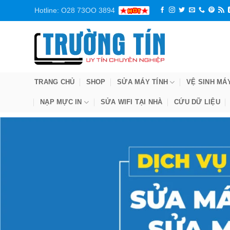
Bỏ
Hotline: O28 73OO 3894
qua
nội
dung
TRANG CHỦ
SHOP
SỬA MÁY TÍNH
VỆ SINH MÁ
NẠP MỰC IN
SỬA WIFI TẠI NHÀ
CỨU DỮ LIỆU