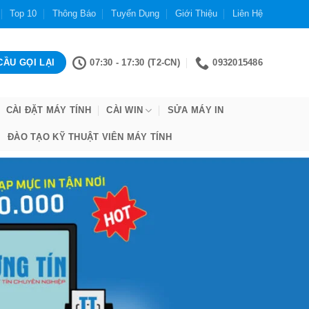
Top 10
Thông Báo
Tuyển Dụng
Giới Thiệu
Liên Hệ
07:30 - 17:30 (T2-CN)
0932015486
CÀI ĐẶT MÁY TÍNH
CÀI WIN
SỬA MÁY IN
ĐÀO TẠO KỸ THUẬT VIÊN MÁY TÍNH