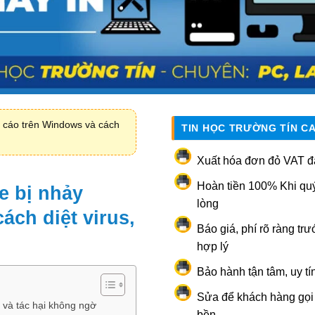
g cáo trên Windows và cách
TIN HỌC TRƯỜNG TÍN C
Xuất hóa đơn đỏ VAT đ
Hoàn tiền 100% Khi qu
e bị nhảy
lòng
ách diệt virus,
Báo giá, phí rõ ràng trư
hợp lý
Bảo hành tận tâm, uy tí
Sửa để khách hàng gọi l
và tác hại không ngờ
bền