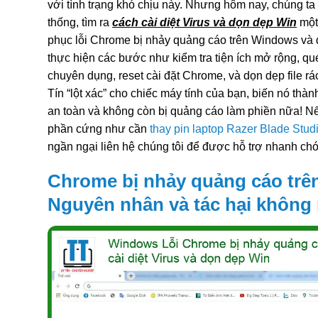
với tình trạng khó chịu này. Nhưng hôm nay, chúng ta
thống, tìm ra
cách cài diệt Virus và dọn dẹp Win
một 
phục lỗi Chrome bị nhảy quảng cáo trên Windows và 
thực hiện các bước như kiểm tra tiện ích mở rộng, q
chuyên dụng, reset cài đặt Chrome, và dọn dẹp file r
Tín “lột xác” cho chiếc máy tính của bạn, biến nó thà
an toàn và không còn bị quảng cáo làm phiền nữa! N
phần cứng như cần
thay pin laptop Razer Blade Studi
ngần ngại liên hệ chúng tôi để được hỗ trợ nhanh ch
Chrome bị nhảy quảng cáo trê
Nguyên nhân và tác hại không