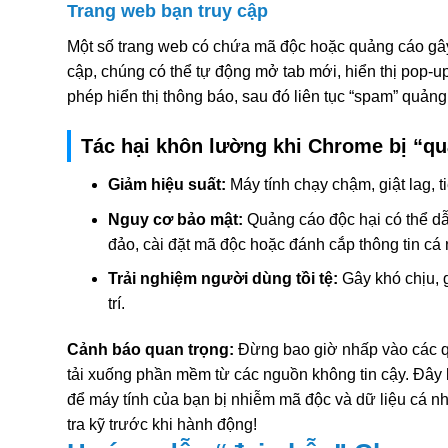
Trang web bạn truy cập
Một số trang web có chứa mã độc hoặc quảng cáo gây
cập, chúng có thể tự động mở tab mới, hiển thị pop-
phép hiển thị thông báo, sau đó liên tục “spam” quảng
Tác hại khôn lường khi Chrome bị “qu
Giảm hiệu suất:
Máy tính chạy chậm, giật lag, t
Nguy cơ bảo mật:
Quảng cáo độc hại có thể dẫ
đảo, cài đặt mã độc hoặc đánh cắp thông tin cá
Trải nghiệm người dùng tồi tệ:
Gây khó chịu, g
trí.
Cảnh báo quan trọng:
Đừng bao giờ nhấp vào các 
tải xuống phần mềm từ các nguồn không tin cậy. Đây
để máy tính của bạn bị nhiễm mã độc và dữ liệu cá n
tra kỹ trước khi hành động!