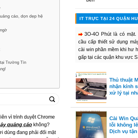
”
uảng cáo, dọn dẹp hệ
IT TRỰC TẠI 24 QUẬN H
 ngờ
3O-4O Phút là có mặt
cầu cấp thiết sử dụng máy 
cài win phần mềm khi hư 
t
gấp tại các quận khu vực 
 tại Trường Tín
àng!
Thủ thuật 
nhận kính s
xử lý tại nh
ên vì trình duyệt Chrome
Cài Win Qu
hảy quảng cáo
không?
lỗi không l
Dịch vụ tận
ời dùng đang phải đối mặt