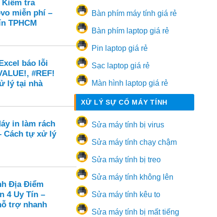
 Kiểm tra
vo miễn phí –
Bàn phím máy tính giá rẻ
 tín TPHCM
Bàn phím laptop giá rẻ
Pin laptop giá rẻ
xcel báo lỗi
Sạc laptop giá rẻ
VALUE!, #REF!
ử lý tại nhà
Màn hình laptop giá rẻ
XỬ LÝ SỰ CỐ MÁY TÍNH
áy in làm rách
Sửa máy tính bị virus
 – Cách tự xử lý
Sửa máy tính chạy chậm
Sửa máy tính bị treo
Sửa máy tính không lên
nh Địa Điểm
n 4 Uy Tín –
Sửa máy tính kêu to
hỗ trợ nhanh
Sửa máy tính bị mất tiếng