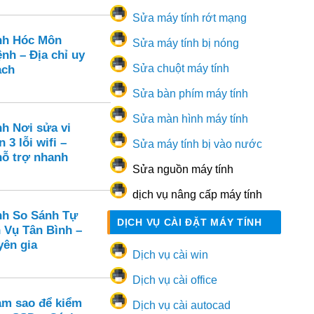
Sửa máy tính rớt mạng
nh Hóc Môn
Sửa máy tính bị nóng
nh – Địa chỉ uy
Sửa chuột máy tính
ạch
Sửa bàn phím máy tính
Sửa màn hình máy tính
nh Nơi sửa vi
 3 lỗi wifi –
Sửa máy tính bị vào nước
hỗ trợ nhanh
Sửa nguồn máy tính
dịch vụ nâng cấp máy tính
nh So Sánh Tự
DỊCH VỤ CÀI ĐẶT MÁY TÍNH
 Vụ Tân Bình –
yên gia
Dịch vụ cài win
Dịch vụ cài office
m sao để kiểm
Dịch vụ cài autocad