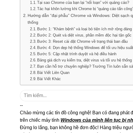
Tại sao Chrome của bạn lại “nổi loạn” với quảng cáo?
Tác hại khôn lường khi Chrome bị “quảng cáo tấn công
Hướng dẫn “đại phẫu” Chrome và Windows: Diệt sạch q
thống
Bước 1: “Khám bệnh” và loại bỏ tiện ích mở rộng đáng
Bước 2: Quét và diệt virus, phần mềm độc hại tận gốc
Bước 3: Reset cài đặt Chrome về trạng thái ban đầu
Bước 4: Dọn dẹp hệ thống Windows để tối ưu hiệu suấ
Bước 5: Cập nhật trình duyệt và hệ điều hành
Bảng giá dịch vụ kiểm tra, diệt virus và tối ưu hệ thống
Bạn cần hỗ trợ chuyên nghiệp? Trường Tín luôn sẵn s
Bài Viết Liên Quan
Bài Viết Khác
Tìm
kiếm:
--
Chào mừng các tín đồ công nghệ! Bạn có đang phát đi
trên chiếc máy tính
Windows của mình liên tục bị n
Đừng lo lắng, bạn không hề đơn độc! Hàng triệu ngư