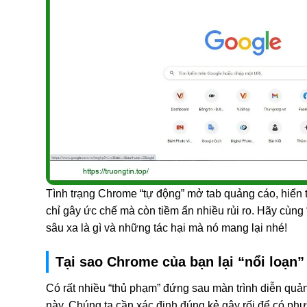
Tình trạng Chrome “tự động” mở tab quảng cáo, hiển t
chỉ gây ức chế mà còn tiềm ẩn nhiều rủi ro. Hãy cùn
sâu xa là gì và những tác hại mà nó mang lại nhé!
Tại sao Chrome của bạn lại “nổi loạn
Có rất nhiều “thủ phạm” đứng sau màn trình diễn qu
này. Chúng ta cần xác định đúng kẻ gây rối để có ph