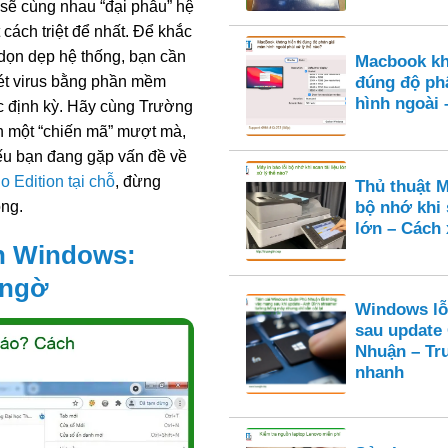
 sẽ cùng nhau “đại phẫu” hệ
cách triệt để nhất. Để khắc
dọn dẹp hệ thống, bạn cần
Macbook kh
uét virus bằng phần mềm
đúng độ ph
hình ngoài 
ác định kỳ. Hãy cùng Trường
nh một “chiến mã” mượt mà,
ếu bạn đang gặp vấn đề về
o Edition tại chỗ
, đừng
Thủ thuật M
óng.
bộ nhớ khi 
lớn – Cách 
n Windows:
 ngờ
Windows lỗ
sau update
Nhuận – Tr
nhanh