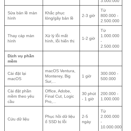
3.000.000
Từ
Sửa bản lề màn
Khắc phục
2-3 giờ
800.000 -
hình
lỏng/gãy bản lề
2.500.000
Từ
Thay cáp màn
Xử lý lỗi mất
1.000.000
1-2 giờ
hình
hình, lỗi hiển thị
-
2.500.000
Dịch vụ phần
mềm
macOS Ventura,
Cài đặt lại
300.000 -
Monterey, Big
1 giờ
macOS
500.000
Sur,...
Cài đặt phần
Office, Adobe,
30 phút
200.000 -
mềm theo yêu
Final Cut, Logic
- 1 giờ
1.000.000
cầu
Pro,...
Từ
Phục hồi dữ liệu
2-5
2.000.000
Cứu dữ liệu
ổ SSD bị lỗi
ngày
-
10.000.000