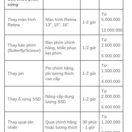
cứng
Từ
Thay màn hình
Màn hình Retina
5.000.000
1-2 giờ
Retina
13", 15", 16"
-
12.000.000
Từ
Bàn phím chính
Thay bàn phím
2.500.000
hãng, khắc phục
1-2 giờ
(Butterfly/Scissor)
-
kẹt phím
6.000.000
Từ
Pin chính hãng,
1.500.000
Thay pin
pin tương thích
1-2 giờ
-
cao cấp
4.000.000
Từ
Nâng cấp dung
2.000.000
Thay ổ cứng SSD
1-2 giờ
lượng SSD
-
6.000.000
Từ
Thay quạt tản
Quạt chính hãng
30 phút
1.200.000
nhiệt
hoặc tương thích
- 1 giờ
-