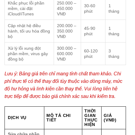
Khắc phục lỗi phần
250.000 –
30-60
1
mềm, cài đặt
450.000
phút
tháng
iCloud/iTunes
VNĐ
Cập nhật hệ điều
200.000 –
45-90
1
hành, tối ưu hóa đồng
350.000
phút
tháng
bộ
VNĐ
Xử lý lỗi xung đột
300.000 –
60-120
3
phần mềm, virus gây
600.000
phút
tháng
đồng bộ
VNĐ
Lưu ý: Bảng giá trên chỉ mang tính chất tham khảo. Chi
phí thực tế có thể thay đổi tùy thuộc vào dòng máy, mức
độ hư hỏng và linh kiện cần thay thế. Vui lòng liên hệ
trực tiếp để được báo giá chính xác sau khi kiểm tra.
THỜI
MÔ TẢ CHI
GIAN
GIÁ
DỊCH VỤ
TIẾT
THỰC
(VNĐ)
HIỆN
Sửa chữa phần