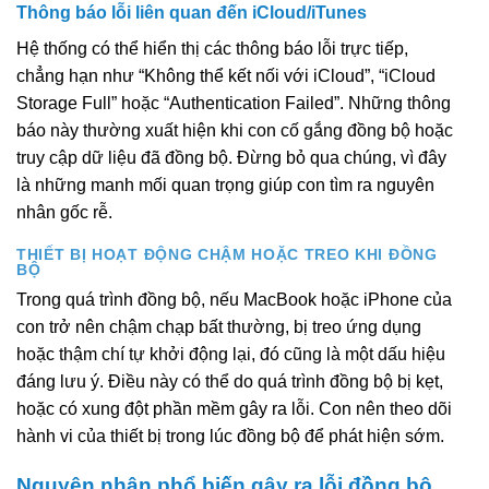
Thông báo lỗi liên quan đến iCloud/iTunes
Hệ thống có thể hiển thị các thông báo lỗi trực tiếp,
chẳng hạn như “Không thể kết nối với iCloud”, “iCloud
Storage Full” hoặc “Authentication Failed”. Những thông
báo này thường xuất hiện khi con cố gắng đồng bộ hoặc
truy cập dữ liệu đã đồng bộ. Đừng bỏ qua chúng, vì đây
là những manh mối quan trọng giúp con tìm ra nguyên
nhân gốc rễ.
THIẾT BỊ HOẠT ĐỘNG CHẬM HOẶC TREO KHI ĐỒNG
BỘ
Trong quá trình đồng bộ, nếu MacBook hoặc iPhone của
con trở nên chậm chạp bất thường, bị treo ứng dụng
hoặc thậm chí tự khởi động lại, đó cũng là một dấu hiệu
đáng lưu ý. Điều này có thể do quá trình đồng bộ bị kẹt,
hoặc có xung đột phần mềm gây ra lỗi. Con nên theo dõi
hành vi của thiết bị trong lúc đồng bộ để phát hiện sớm.
Nguyên nhân phổ biến gây ra lỗi đồng bộ