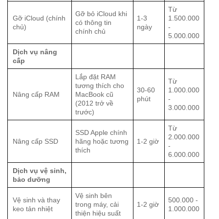
Từ
Gỡ bỏ iCloud khi
Gỡ iCloud (chính
1-3
1.500.000
có thông tin
chủ)
ngày
-
chính chủ
5.000.000
Dịch vụ nâng
cấp
Lắp đặt RAM
Từ
tương thích cho
30-60
1.000.000
Nâng cấp RAM
MacBook cũ
phút
-
(2012 trở về
3.000.000
trước)
Từ
SSD Apple chính
2.000.000
Nâng cấp SSD
hãng hoặc tương
1-2 giờ
-
thích
6.000.000
Dịch vụ vệ sinh,
bảo dưỡng
Vệ sinh bên
Vệ sinh và thay
500.000 -
trong máy, cải
1-2 giờ
keo tản nhiệt
1.000.000
thiện hiệu suất