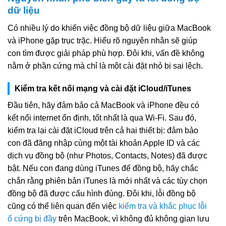
dữ liệu
Có nhiều lý do khiến việc đồng bộ dữ liệu giữa MacBook
và iPhone gặp trục trặc. Hiểu rõ nguyên nhân sẽ giúp
con tìm được giải pháp phù hợp. Đôi khi, vấn đề không
nằm ở phần cứng mà chỉ là một cài đặt nhỏ bị sai lệch.
Kiểm tra kết nối mạng và cài đặt iCloud/iTunes
Đầu tiên, hãy đảm bảo cả MacBook và iPhone đều có
kết nối internet ổn định, tốt nhất là qua Wi-Fi. Sau đó,
kiểm tra lại cài đặt iCloud trên cả hai thiết bị: đảm bảo
con đã đăng nhập cùng một tài khoản Apple ID và các
dịch vụ đồng bộ (như Photos, Contacts, Notes) đã được
bật. Nếu con đang dùng iTunes để đồng bộ, hãy chắc
chắn rằng phiên bản iTunes là mới nhất và các tùy chọn
đồng bộ đã được cấu hình đúng. Đôi khi, lỗi đồng bộ
cũng có thể liên quan đến việc
kiểm tra và khắc phục lỗi
ổ cứng bị đầy
trên MacBook, vì không đủ không gian lưu