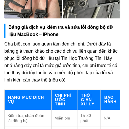
Bảng giá dịch vụ kiểm tra và sửa lỗi đồng bộ dữ
liệu MacBook – iPhone
Cha biết con luôn quan tâm đến chi phí. Dưới đây là
bảng giá tham khảo cho các dịch vụ liên quan đến khắc
phục lỗi đồng bộ dữ liệu tại Tin Học Trường Tín. Hãy
nhớ rằng đây chỉ là mức giá ước tính, chi phí thực tế có
thể thay đổi tùy thuộc vào mức độ phức tạp của lỗi và
linh kiện cần thay thế (nếu có).
CHI PHÍ
THỜI
HẠNG MỤC DỊCH
BẢO
ƯỚC
GIAN
VỤ
HÀNH
TÍNH
XỬ LÝ
Kiểm tra, chẩn đoán
15-30
Miễn phí
N/A
lỗi đồng bộ
phút