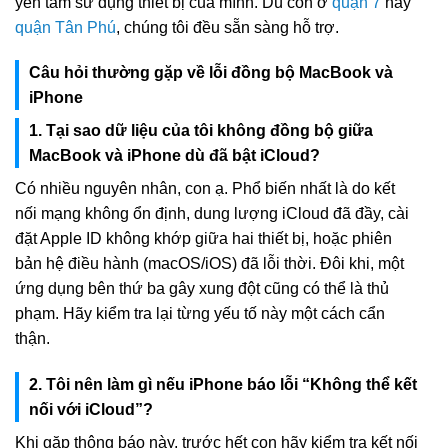
yên tâm sử dụng thiết bị của mình. Dù con ở
quận 7
hay
quận Tân Phú
, chúng tôi đều sẵn sàng hỗ trợ.
Câu hỏi thường gặp về lỗi đồng bộ MacBook và
iPhone
1. Tại sao dữ liệu của tôi không đồng bộ giữa
MacBook và iPhone dù đã bật iCloud?
Có nhiều nguyên nhân, con ạ. Phổ biến nhất là do kết
nối mạng không ổn định, dung lượng iCloud đã đầy, cài
đặt Apple ID không khớp giữa hai thiết bị, hoặc phiên
bản hệ điều hành (macOS/iOS) đã lỗi thời. Đôi khi, một
ứng dụng bên thứ ba gây xung đột cũng có thể là thủ
phạm. Hãy kiểm tra lại từng yếu tố này một cách cẩn
thận.
2. Tôi nên làm gì nếu iPhone báo lỗi “Không thể kết
nối với iCloud”?
Khi gặp thông báo này, trước hết con hãy kiểm tra kết nối