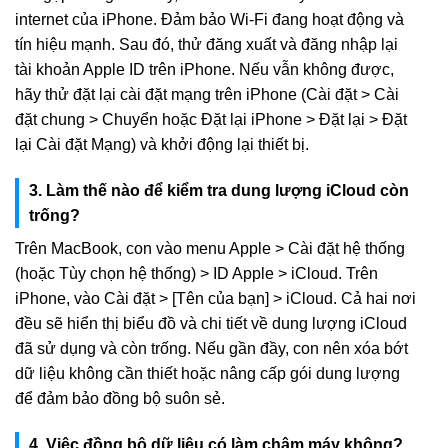
internet của iPhone. Đảm bảo Wi-Fi đang hoạt động và
tín hiệu mạnh. Sau đó, thử đăng xuất và đăng nhập lại
tài khoản Apple ID trên iPhone. Nếu vẫn không được,
hãy thử đặt lại cài đặt mạng trên iPhone (Cài đặt > Cài
đặt chung > Chuyển hoặc Đặt lại iPhone > Đặt lại > Đặt
lại Cài đặt Mạng) và khởi động lại thiết bị.
3. Làm thế nào để kiểm tra dung lượng iCloud còn
trống?
Trên MacBook, con vào menu Apple > Cài đặt hệ thống
(hoặc Tùy chọn hệ thống) > ID Apple > iCloud. Trên
iPhone, vào Cài đặt > [Tên của bạn] > iCloud. Cả hai nơi
đều sẽ hiển thị biểu đồ và chi tiết về dung lượng iCloud
đã sử dụng và còn trống. Nếu gần đầy, con nên xóa bớt
dữ liệu không cần thiết hoặc nâng cấp gói dung lượng
để đảm bảo đồng bộ suôn sẻ.
4. Việc đồng bộ dữ liệu có làm chậm máy không?