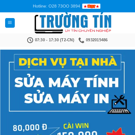
Bỏ
Hotline: O28 73OO 3894
qua
nội
dung
07:30 - 17:30 (T2-CN)
0932015486