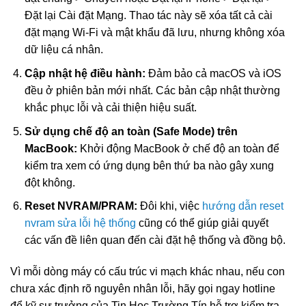
Đặt lại Cài đặt Mạng. Thao tác này sẽ xóa tất cả cài
đặt mạng Wi-Fi và mật khẩu đã lưu, nhưng không xóa
dữ liệu cá nhân.
Cập nhật hệ điều hành:
Đảm bảo cả macOS và iOS
đều ở phiên bản mới nhất. Các bản cập nhật thường
khắc phục lỗi và cải thiện hiệu suất.
Sử dụng chế độ an toàn (Safe Mode) trên
MacBook:
Khởi động MacBook ở chế độ an toàn để
kiểm tra xem có ứng dụng bên thứ ba nào gây xung
đột không.
Reset NVRAM/PRAM:
Đôi khi, việc
hướng dẫn reset
nvram sửa lỗi hệ thống
cũng có thể giúp giải quyết
các vấn đề liên quan đến cài đặt hệ thống và đồng bộ.
Vì mỗi dòng máy có cấu trúc vi mạch khác nhau, nếu con
chưa xác định rõ nguyên nhân lỗi, hãy gọi ngay hotline
để kỹ sư trưởng của Tin Học Trường Tín hỗ trợ kiểm tra,