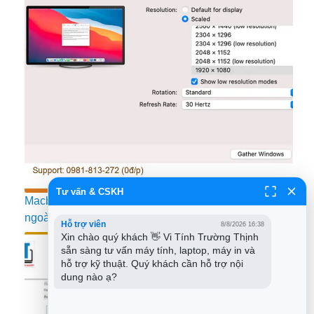
Tư vấn & CSKH
Macbook không hiển thị đúng độ phân giải màn hình
ngoài – Xử lý nhanh
Hỗ trợ viên
8/8/2026 16:38
Xin chào quý khách 👋 Vi Tính Trường Thịnh 
sẵn sàng tư vấn máy tính, laptop, máy in và 
hỗ trợ kỹ thuật. Quý khách cần hỗ trợ nội 
dung nào ạ?