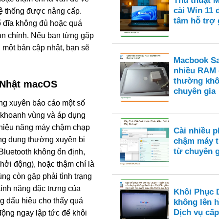
Thủ thuật 
cài Win 11
hệ thống được nâng cấp.
tâm hỗ trợ
 ổ đĩa không đủ hoặc quá
oàn chỉnh. Nếu bạn từng gặp
 một bản cập nhật, bạn sẽ
Macbook Saf
nhiều RAM 
thường khô
 Nhật macOS
chuyên gia
g xuyên báo cáo một số
n khoanh vùng và áp dụng
: hiệu năng máy chậm chạp
Cài nhiều 
ứng dụng thường xuyên bị
chậm máy t
từ chuyên g
c Bluetooth không ổn định,
hởi động), hoặc thậm chí là
g còn gặp phải tình trạng
tính năng đặc trưng của
Khôi Phục 
 dấu hiệu cho thấy quá
không lên h
Dịch vụ cấp 
động ngay lập tức để khôi