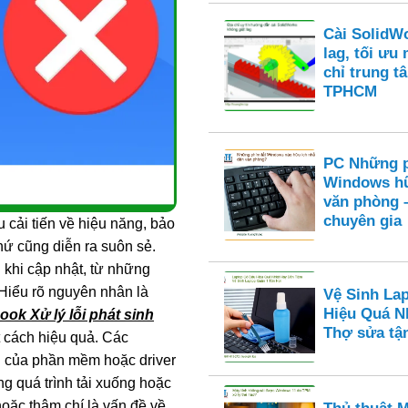
Cài SolidW
lag, tối ưu
chỉ trung t
TPHCM
PC Những p
Windows hữ
văn phòng 
chuyên gia
cải tiến về hiệu năng, bảo
hứ cũng diễn ra suôn sẻ.
 khi cập nhật, từ những
Hiểu rõ nguyên nhân là
Vệ Sinh La
Hiệu Quá N
ok Xử lý lỗi phát sinh
Thợ sửa tận
 cách hiệu quả. Các
 của phần mềm hoặc driver
ng quá trình tải xuống hoặc
hoặc thậm chí là vấn đề về