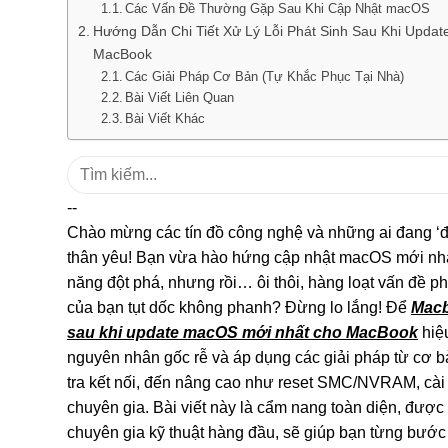
Các Vấn Đề Thường Gặp Sau Khi Cập Nhật macOS
Hướng Dẫn Chi Tiết Xử Lý Lỗi Phát Sinh Sau Khi Upda
MacBook
Các Giải Pháp Cơ Bản (Tự Khắc Phục Tại Nhà)
Bài Viết Liên Quan
Bài Viết Khác
Tìm
kiếm:
--
Chào mừng các tín đồ công nghệ và những ai đang ‘
thân yêu! Bạn vừa hào hứng cập nhật macOS mới nh
năng đột phá, nhưng rồi… ôi thôi, hàng loạt vấn đề ph
của bạn tụt dốc không phanh? Đừng lo lắng! Để
Macb
sau khi update macOS mới nhất cho MacBook
hiệu
nguyên nhân gốc rễ và áp dụng các giải pháp từ cơ b
tra kết nối, đến nâng cao như reset SMC/NVRAM, cài 
chuyên gia. Bài viết này là cẩm nang toàn diện, được
chuyên gia kỹ thuật hàng đầu, sẽ giúp bạn từng bướ