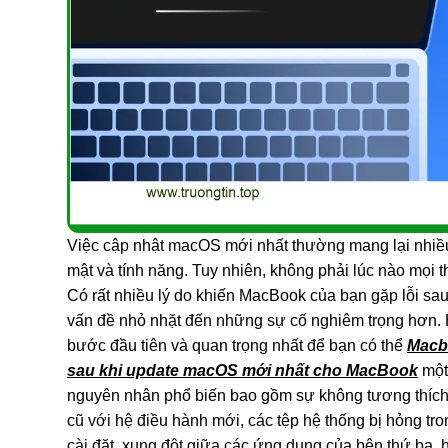
Việc cập nhật macOS mới nhất thường mang lại nhiều 
mật và tính năng. Tuy nhiên, không phải lúc nào mọi t
Có rất nhiều lý do khiến MacBook của bạn gặp lỗi sau
vấn đề nhỏ nhặt đến những sự cố nghiêm trọng hơn. 
bước đầu tiên và quan trọng nhất để bạn có thể
Macbo
sau khi update macOS mới nhất cho MacBook
một
nguyên nhân phổ biến bao gồm sự không tương thích
cũ với hệ điều hành mới, các tệp hệ thống bị hỏng tro
cài đặt, xung đột giữa các ứng dụng của bên thứ ba, 