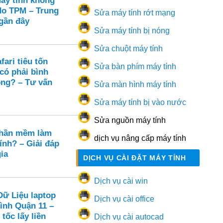
Máy tính không
 do TPM – Trung
Sửa máy tính rớt mạng
 gần đây
Sửa máy tính bị nóng
Sửa chuột máy tính
ari tiêu tốn
Sửa bàn phím máy tính
có phải bình
ng? – Tư vấn
Sửa màn hình máy tính
Sửa máy tính bị vào nước
Sửa nguồn máy tính
phần mềm làm
dịch vụ nâng cấp máy tính
ính? – Giải đáp
ia
DỊCH VỤ CÀI ĐẶT MÁY TÍNH
Dịch vụ cài win
Dữ Liệu laptop
Dịch vụ cài office
ình Quận 11 –
tốc lấy liền
Dịch vụ cài autocad