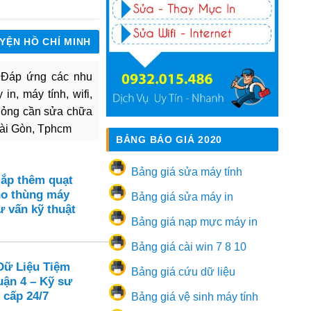
UYỆN HỒ CHÍ MINH
. Đáp ứng các nhu
in, máy tính, wifi,
hỏng cần sửa chữa
Sài Gòn, Tphcm
BẢNG BÁO GIÁ 2020
Bảng giá sửa máy tính
lắp thêm quạt
ho thùng máy
Bảng giá sửa máy in
 vấn kỹ thuật
Bảng giá nạp mực máy in
Bảng giá cài win 7 8 10
Dữ Liệu Tiệm
Bảng giá cứu dữ liệu
uận 4 – Kỹ sư
 cấp 24/7
Bảng giá vệ sinh máy tính