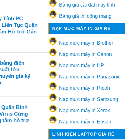
Bảng giá cài đặt máy tính
Bảng giá thi công mạng
y Tính PC
 Liên Tục Quận
NẠP MỰC MÁY IN GIÁ RẺ
Tâm Hỗ Trợ Gần
Nạp mực máy in Brother
Nạp mực máy in Canon
 bằng điện
Nạp mực máy in HP
suất lớn
huyên gia kỹ
Nạp mực máy in Panasonic
n
Nạp mực máy in Ricoh
Nạp mực máy in Samsung
 Quận Bình
Nạp mực máy in Xerox
 Virus Cứng
g tâm hỗ trợ
Nạp mực máy in Epson
LINH KIỆN LAPTOP GIÁ RẺ