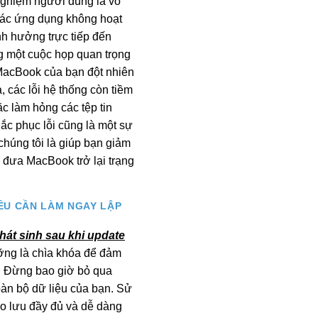
 nghiệm người dùng là vô
 các ứng dụng không hoạt
nh hưởng trực tiếp đến
ng một cuộc họp quan trọng
MacBook của bạn đột nhiên
, các lỗi hệ thống còn tiềm
c làm hỏng các tệp tin
hắc phục lỗi cũng là một sự
chúng tôi là giúp bạn giảm
 đưa MacBook trở lại trạng
ỀU CẦN LÀM NGAY LẬP
hát sinh sau khi update
ưỡng là chìa khóa để đảm
c. Đừng bao giờ bỏ qua
oàn bộ dữ liệu của bạn. Sử
ao lưu đầy đủ và dễ dàng