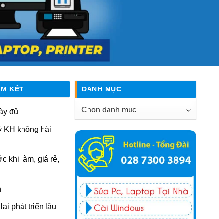
AM KẾT
DANH MỤC
Danh
ày đủ
mục
ý KH không hài
ớc khi làm, giá rẻ,
n
ại phát triển lâu