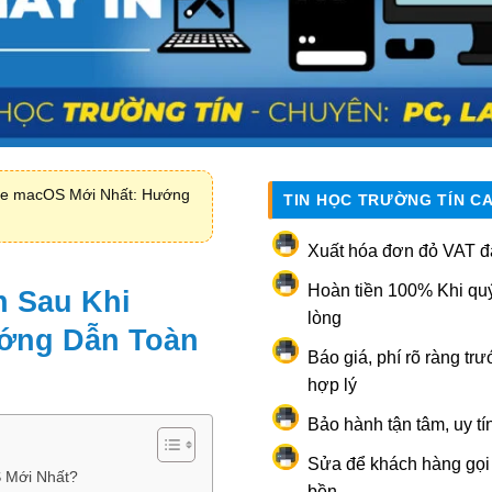
ate macOS Mới Nhất: Hướng
TIN HỌC TRƯỜNG TÍN C
Xuất hóa đơn đỏ VAT đ
Hoàn tiền 100% Khi qu
h Sau Khi
lòng
ớng Dẫn Toàn
Báo giá, phí rõ ràng trư
hợp lý
Bảo hành tận tâm, uy tí
Sửa để khách hàng gọi l
 Mới Nhất?
bền