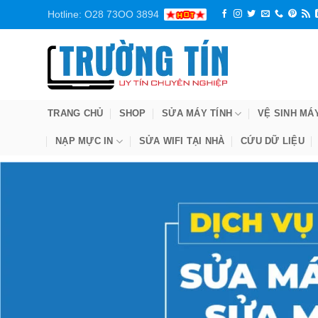
Bỏ
Hotline: O28 73OO 3894
qua
nội
dung
TRANG CHỦ
SHOP
SỬA MÁY TÍNH
VỆ SINH MÁ
NẠP MỰC IN
SỬA WIFI TẠI NHÀ
CỨU DỮ LIỆU