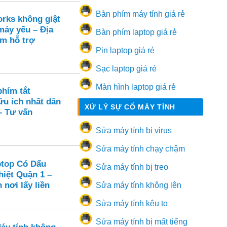
Bàn phím máy tính giá rẻ
orks không giật
 máy yếu – Địa
Bàn phím laptop giá rẻ
âm hỗ trợ
Pin laptop giá rẻ
Sạc laptop giá rẻ
Màn hình laptop giá rẻ
hím tắt
u ích nhất dân
XỬ LÝ SỰ CỐ MÁY TÍNH
– Tư vấn
Sửa máy tính bị virus
Sửa máy tính chạy chậm
ptop Có Dấu
Sửa máy tính bị treo
hiệt Quận 1 –
 nơi lấy liền
Sửa máy tính không lên
Sửa máy tính kêu to
Sửa máy tính bị mất tiếng