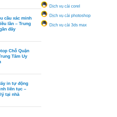
Dịch vụ cài corel
Dịch vụ cài photoshop
u cầu xác minh
iều lần – Trung
Dịch vụ cài 3ds max
 gần đây
ptop Chỗ Quận
 Trung Tâm Uy
n
áy in tự động
nh liên tục –
lý tại nhà