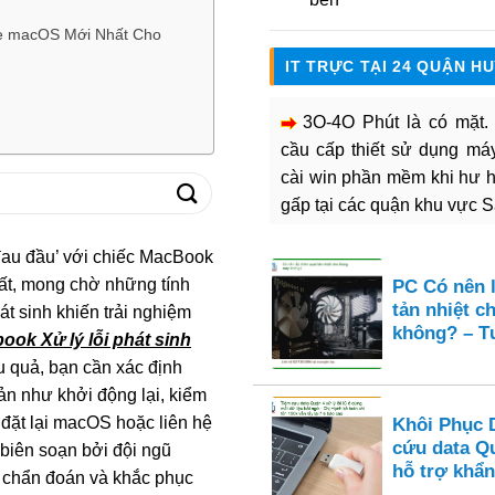
te macOS Mới Nhất Cho
IT TRỰC TẠI 24 QUẬN H
3O-4O Phút là có mặt
cầu cấp thiết sử dụng máy 
cài win phần mềm khi hư 
gấp tại các quận khu vực 
đau đầu’ với chiếc MacBook
ất, mong chờ những tính
PC Có nên 
tản nhiệt c
át sinh khiến trải nghiệm
không? – Tư
ook Xử lý lỗi phát sinh
 quả, bạn cần xác định
ản như khởi động lại, kiểm
đặt lại macOS hoặc liên hệ
Khôi Phục 
cứu data Q
 biên soạn bởi đội ngũ
hỗ trợ khẩn
c chẩn đoán và khắc phục