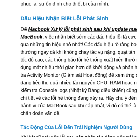
phục lại sự ổn định cho thiết bị của mình.
Dấu Hiệu Nhận Biết Lỗi Phát Sinh
Để
Macbook Xử lý lỗi phát sinh sau khi update m
MacBook
, việc nhận biết sớm các dấu hiệu lỗi là cự
qua những tín hiệu nhỏ nhất! Các dấu hiệu rõ ràng b
thường ngay cả khi không chạy tác vụ nặng, quạt tản n
tốc độ cao, các thông báo lỗi hệ thống xuất hiện thư
dụng mất nhiều thời gian hơn để khởi động và phản h
tra Activity Monitor (Giám sát Hoạt động) để xem ứng 
đang tiêu thụ quá nhiều tài nguyên CPU, RAM hoặc nă
kiểm tra Console logs (Nhật ký Bảng điều khiển) cũng
chi tiết về các lỗi hệ thống đang xảy ra. Hãy chú ý đến
hành vi của MacBook sau khi cập nhật, vì đó có thể l
chẩn đoán vấn đề.
Tác Động Của Lỗi Đến Trải Nghiệm Người Dùng