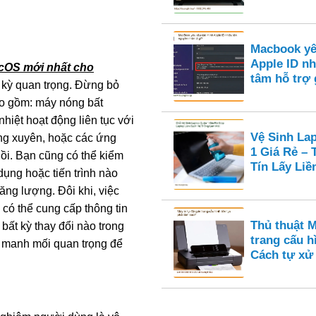
Macbook yê
Apple ID nh
acOS mới nhất cho
tâm hỗ trợ
c kỳ quan trọng. Đừng bỏ
ao gồm: máy nóng bất
hiệt hoạt động liên tục với
Vệ Sinh La
ờng xuyên, hoặc các ứng
1 Giá Rẻ –
ồi. Bạn cũng có thể kiểm
Tín Lấy Liề
dụng hoặc tiến trình nào
ng lượng. Đôi khi, việc
 có thể cung cấp thông tin
Thủ thuật M
 bất kỳ thay đổi nào trong
trang cấu hì
à manh mối quan trọng để
Cách tự xử 