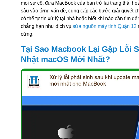
mọi sự cố, đưa MacBook của bạn trở lại trạng thái hoà
sâu vào từng vấn đề, cung cấp các bước giải quyết chi
có thể tự tin xử lý tại nhà hoặc biết khi nào cần tìm đ
chẳng hạn như dịch vụ
sửa nguồn máy tính Quận 12
n
cứng.
Tại Sao Macbook Lại Gặp Lỗi 
Nhật macOS Mới Nhất?