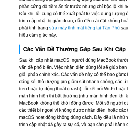
phần cứng đã tiềm ẩn từ trước nhưng chỉ bộc lộ khi 
Đôi khi, lỗi cũng có thể xuất phát từ việc dung lượng
trình cập nhật bị gián đoạn, dẫn đến cài đặt không h
phải tình trạng
sửa máy tính mất tiếng tại Tân Phú
sau
hiểu cảm giác này.
Các Vấn Đề Thường Gặp Sau Khi Cập
Sau khi cập nhật macOS, người dùng MacBook thườn
vấn đề phổ biến. Việc nhận diện đúng lỗi sẽ giúp bạ
giải pháp chính xác. Các vấn đề này có thể bao gồm
đáng kể, thời lượng pin giảm sút nhanh chóng, các 
treo hoặc tự động thoát (crash), lỗi kết nối Wi-Fi hoặ
màn hình hiển thị bất thường (như màn hình đen khi k
MacBook không thể khởi động được. Một số người dùn
các thiết bị ngoại vi không được nhận diện, hoặc các 
macOS hoạt động không đúng cách. Đây đều là những
trình cập nhật đã gây ra sự cố, và bạn cần phải hành 