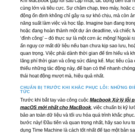
Khi MacBook gặp lỗi sau cập nhật, tác động đến trải
cùng lớn và tiêu cực. Sự chậm chạp, treo máy, hoặc
động ổn định không chỉ gây ra sự khó chịu, mà còn ả
năng suất làm việc và học tập. Imagine bạn đang tro
hoặc đang hoàn thành một dự án deadline, và chiếc 
‘đình công’ – đó thực sự là một cơn ác mộng! Ngoài ra
ẩn nguy cơ mất dữ liệu nếu bạn chưa kịp sao lưu, hoặ
quan trọng. Việc phải dành thời gian để tìm hiểu và k
lãng phí thời gian và công sức đáng kể. Mục tiêu của 
thiểu những tác động này, để bạn có thể nhanh chóng
thái hoạt động mượt mà, hiệu quả nhất.
CHUẨN BỊ TRƯỚC KHI KHẮC PHỤC LỖI: NHỮNG ĐI
TỨC
Trước khi bắt tay vào công cuộc
Macbook Xử lý lỗi p
macOS mới nhất cho MacBook
, việc chuẩn bị kỹ l
bảo an toàn dữ liệu và tối ưu hóa quá trình khắc phụ
bước này! Đầu tiên và quan trọng nhất, hãy sao lưu t
dụng Time Machine là cách tốt nhất để tạo một bản s