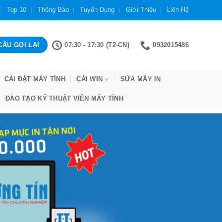
Top 10
Thông Báo
Tuyển Dụng
Giới Thiệu
Liên Hệ
07:30 - 17:30 (T2-CN)
0932015486
CÀI ĐẶT MÁY TÍNH
CÀI WIN
SỬA MÁY IN
ĐÀO TẠO KỸ THUẬT VIÊN MÁY TÍNH