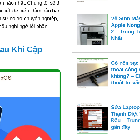
n hảo nhất. Chúng tôi sẽ đi
 tiết, dễ hiểu, đảm bảo bạn
Vệ Sinh Má
ến sự hỗ trợ chuyên nghiệp,
Apple Nóng
ếu nghi ngờ lỗi phần
2 – Trung 
Nhất
Sau Khi Cập
Có nên sạc
thoại công 
không? – C
thuật tư vấ
Sửa Laptop
Thạnh Diệt
Đầu – Trun
gần đây