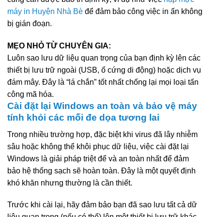
máy in Huyện Nhà Bè
để đảm bảo công việc in ấn không
bị gián đoạn.
MẸO NHỎ TỪ CHUYÊN GIA:
Luôn sao lưu dữ liệu quan trọng của bạn định kỳ lên các
thiết bị lưu trữ ngoài (USB, ổ cứng di động) hoặc dịch vụ
đám mây. Đây là “lá chắn” tốt nhất chống lại mọi loại tấn
công mã hóa.
Cài đặt lại Windows an toàn và bảo vệ máy
tính khỏi các mối đe dọa tương lai
Trong nhiều trường hợp, đặc biệt khi virus đã lây nhiễm
sâu hoặc không thể khôi phục dữ liệu, việc cài đặt lại
Windows là giải pháp triệt để và an toàn nhất để đảm
bảo hệ thống sạch sẽ hoàn toàn. Đây là một quyết định
khó khăn nhưng thường là cần thiết.
Trước khi cài lại, hãy đảm bảo bạn đã sao lưu tất cả dữ
liệu quan trọng (nếu có thể) lên một thiết bị lưu trữ khác