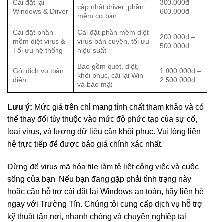
Cài đặt lại
300.000đ –
cập nhật driver, phần
Windows & Driver
600.000đ
mềm cơ bản
Cài đặt phần
Cài đặt phần mềm diệt
200.000đ –
mềm diệt virus &
virus bản quyền, tối ưu
500.000đ
Tối ưu hệ thống
hiệu suất
Bao gồm quét, diệt,
Gói dịch vụ toàn
1.000.000đ –
khôi phục, cài lại Win
diện
2.500.000đ
và bảo mật
Lưu ý:
Mức giá trên chỉ mang tính chất tham khảo và có
thể thay đổi tùy thuộc vào mức độ phức tạp của sự cố,
loại virus, và lượng dữ liệu cần khôi phục. Vui lòng liên
hệ trực tiếp để được báo giá chính xác nhất.
Đừng để virus mã hóa file làm tê liệt công việc và cuộc
sống của bạn! Nếu bạn đang gặp phải tình trạng này
hoặc cần hỗ trợ cài đặt lại Windows an toàn, hãy liên hệ
ngay với Trường Tín. Chúng tôi cung cấp dịch vụ hỗ trợ
kỹ thuật tận nơi, nhanh chóng và chuyên nghiệp tại