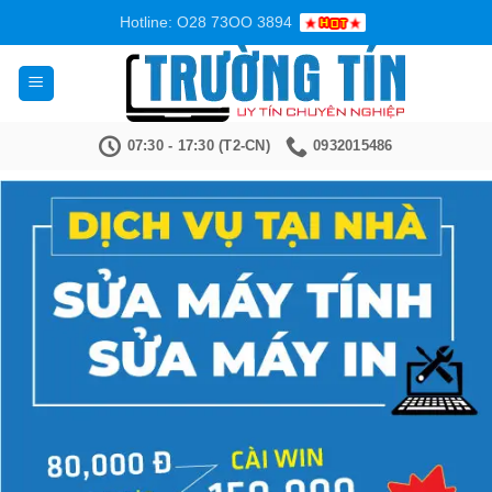
Bỏ
Hotline: O28 73OO 3894
qua
nội
dung
07:30 - 17:30 (T2-CN)
0932015486