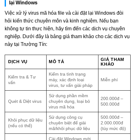
lại Windows
Việc xử lý virus mã hóa file và cài đặt lại Windows đòi
hỏi kiến thức chuyên môn và kinh nghiệm. Nếu bạn
không tự tin thực hiện, hãy tìm đến các dịch vụ chuyên
nghiệp. Dưới đây là bảng giá tham khảo cho các dịch vụ
này tại Trường Tín:
GIÁ THAM
DỊCH VỤ
MÔ TẢ
KHẢO
Kiểm tra tình trạng
Kiểm tra & Tư
máy, xác định loại
Miễn phí
vấn
virus, tư vấn giải pháp
Sử dụng phần mềm
200.000đ –
Quét & Diệt virus
chuyên dụng, loại bỏ
500.000đ
virus mã hóa
Sử dụng công cụ
500.000đ –
Khôi phục dữ liệu
chuyên biệt để giải
2.000.000đ
(nếu có thể)
mã/khôi phục dữ liệu
(tùy mức độ)
Cài đặt Windows mới,