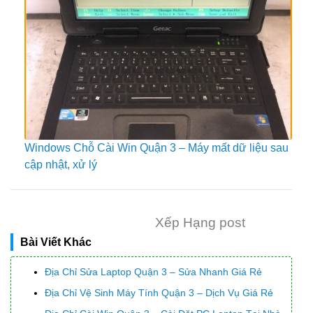
Windows Chỗ Cài Win Quận 3 – Máy mất dữ liệu sau
cập nhật, xử lý
Xếp Hạng post
Bài Viết Khác
Địa Chỉ Sửa Laptop Quận 3 – Sửa Nhanh Giá Rẻ
Địa Chỉ Vệ Sinh Máy Tính Quận 3 – Dịch Vụ Giá Rẻ