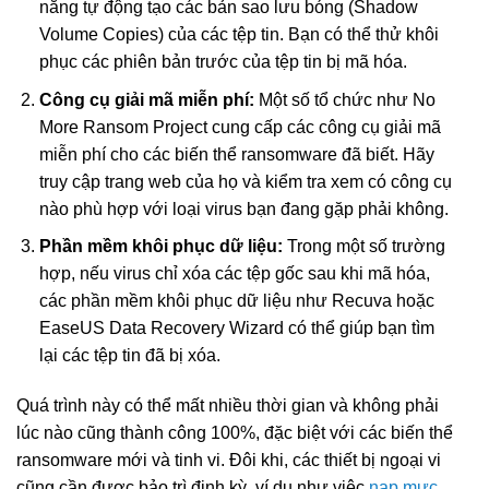
năng tự động tạo các bản sao lưu bóng (Shadow
Volume Copies) của các tệp tin. Bạn có thể thử khôi
phục các phiên bản trước của tệp tin bị mã hóa.
Công cụ giải mã miễn phí:
Một số tổ chức như No
More Ransom Project cung cấp các công cụ giải mã
miễn phí cho các biến thể ransomware đã biết. Hãy
truy cập trang web của họ và kiểm tra xem có công cụ
nào phù hợp với loại virus bạn đang gặp phải không.
Phần mềm khôi phục dữ liệu:
Trong một số trường
hợp, nếu virus chỉ xóa các tệp gốc sau khi mã hóa,
các phần mềm khôi phục dữ liệu như Recuva hoặc
EaseUS Data Recovery Wizard có thể giúp bạn tìm
lại các tệp tin đã bị xóa.
Quá trình này có thể mất nhiều thời gian và không phải
lúc nào cũng thành công 100%, đặc biệt với các biến thể
ransomware mới và tinh vi. Đôi khi, các thiết bị ngoại vi
cũng cần được bảo trì định kỳ, ví dụ như việc
nạp mực