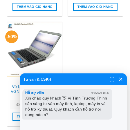
là:
tại
là:
tại
₫680.000.
là:
₫1.200.000.
là:
THÊM VÀO GIỎ HÀNG
THÊM VÀO GIỎ HÀNG
₫350.000.
₫850.00
-50%
Tư vấn & CSKH
VỎ LAPTOP VAIO
Vỏ Laptop VAIO S Series
VGN-S – Thay Nhanh Lấy
Hỗ trợ viên
6/8/2026 15:37
Liền Tại TPHCM
Xin chào quý khách 👋 Vi Tính Trường Thịnh 
sẵn sàng tư vấn máy tính, laptop, máy in và 
Giá
Giá
₫
300.000
₫
150.000
gốc
hiện
hỗ trợ kỹ thuật. Quý khách cần hỗ trợ nội 
là:
tại
dung nào ạ?
₫300.000.
là:
THÊM VÀO GIỎ HÀNG
₫150.000.