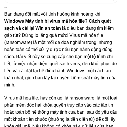
kiếm:
--
Bạn đang đối mặt với tình huống kinh hoàng khi
Windows Máy tính bị virus mã hóa file? Cách quét
sạch và cài lại Win an toàn
là điều bạn đang tìm kiếm
gấp rút? Đừng lo lắng quá mức! Virus mã hóa file
(ransomware) là một mối đe dọa nghiêm trọng, nhưng
hoàn toàn có thể xử lý được nếu bạn hành động đúng
cách. Bài viết này sẽ cung cấp cho bạn một lộ trình chi
tiết, từ việc nhận diện, quét sạch virus, đến khôi phục dữ
liệu và cài đặt lại hệ điều hành Windows một cách an
toàn nhất, giúp bạn lấy lại quyền kiểm soát máy tính của
mình.
Virus mã hóa file, hay còn gọi là ransomware, là một loại
phần mềm độc hại khóa quyền truy cập vào các tập tin
hoặc toàn bộ hệ thống máy tính của bạn, sau đó yêu cầu
một khoản tiền chuộc (thường là tiền điện tử) để đổi lấy
khóa giải mã. Nếu không có khóa này, dữ liệu của bạn