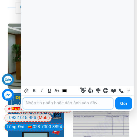
THƯƠNG HIỆU TIN HỌC TRƯỜNG TÍN
👋
👍
🌹
😊
❤️
📞
B
I
U
A+
Gửi
0981 81 32 72
(Viettel)
-
0932 015 486
(Mobi)
Tổng Đài:
028 7300 3894