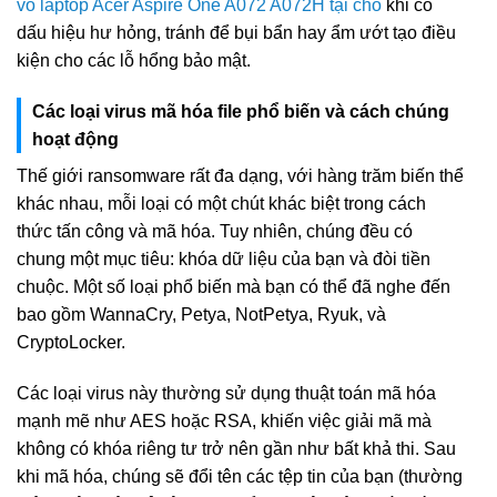
vỏ laptop Acer Aspire One A072 A072H tại chỗ
khi có
dấu hiệu hư hỏng, tránh để bụi bẩn hay ẩm ướt tạo điều
kiện cho các lỗ hổng bảo mật.
Các loại virus mã hóa file phổ biến và cách chúng
hoạt động
Thế giới ransomware rất đa dạng, với hàng trăm biến thể
khác nhau, mỗi loại có một chút khác biệt trong cách
thức tấn công và mã hóa. Tuy nhiên, chúng đều có
chung một mục tiêu: khóa dữ liệu của bạn và đòi tiền
chuộc. Một số loại phổ biến mà bạn có thể đã nghe đến
bao gồm WannaCry, Petya, NotPetya, Ryuk, và
CryptoLocker.
Các loại virus này thường sử dụng thuật toán mã hóa
mạnh mẽ như AES hoặc RSA, khiến việc giải mã mà
không có khóa riêng tư trở nên gần như bất khả thi. Sau
khi mã hóa, chúng sẽ đổi tên các tệp tin của bạn (thường