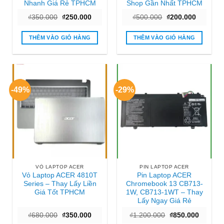
Nhanh Giá Rẻ TPHCM
Shop Gần Nhất TPHCM
Giá
Giá
Giá
Giá
₫
350.000
₫
250.000
₫
500.000
₫
200.000
gốc
hiện
gốc
hiện
là:
tại
là:
tại
₫350.000.
là:
₫500.000.
là:
THÊM VÀO GIỎ HÀNG
THÊM VÀO GIỎ HÀNG
₫250.000.
₫200.000
-49%
-29%
VỎ LAPTOP ACER
PIN LAPTOP ACER
Vỏ Laptop ACER 4810T
Pin Laptop ACER
Series – Thay Lấy Liền
Chromebook 13 CB713-
Giá Tốt TPHCM
1W, CB713-1WT – Thay
Lấy Ngay Giá Rẻ
Giá
Giá
Giá
Giá
₫
680.000
₫
350.000
₫
1.200.000
₫
850.000
gốc
hiện
gốc
hiện