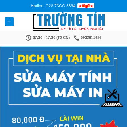
Bỏ
Hotline: O28 73OO 3894
qua
nội
dung
07:30 - 17:30 (T2-CN)
0932015486