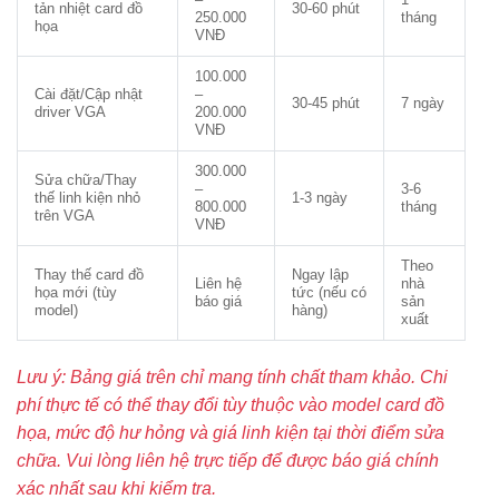
tản nhiệt card đồ
30-60 phút
250.000
tháng
họa
VNĐ
100.000
Cài đặt/Cập nhật
–
30-45 phút
7 ngày
driver VGA
200.000
VNĐ
300.000
Sửa chữa/Thay
–
3-6
thế linh kiện nhỏ
1-3 ngày
800.000
tháng
trên VGA
VNĐ
Theo
Thay thế card đồ
Ngay lập
Liên hệ
nhà
họa mới (tùy
tức (nếu có
báo giá
sản
model)
hàng)
xuất
Lưu ý: Bảng giá trên chỉ mang tính chất tham khảo. Chi
phí thực tế có thể thay đổi tùy thuộc vào model card đồ
họa, mức độ hư hỏng và giá linh kiện tại thời điểm sửa
chữa. Vui lòng liên hệ trực tiếp để được báo giá chính
xác nhất sau khi kiểm tra.