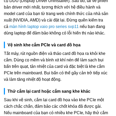
cụ DDU (Display Driver Uninstaller). Sau đó, tải về phiên
bản driver mới nhất, tương thích với hệ điều hành và
model card của bạn từ trang web chính thức của nhà sản
xuất (NVIDIA, AMD) và cài đặt lại. Đừng quên kiểm tra
cả
màn hình laptop vaio pro series svp11
nếu bạn đang
dùng laptop để đảm bảo không có lỗi hiển thị nào khác.
Vệ sinh khe cắm PCIe và card đồ họa
Tắt máy, rút nguồn điện và tháo card đồ họa ra khỏi khe
cắm. Dùng cọ mềm và bình xịt khí nén để làm sạch bụi
bẩn trên quạt, tản nhiệt của card và đặc biệt là khe cắm
PCIe trên mainboard. Bụi bẩn có thể gây cản trở tiếp xúc
và làm tăng nhiệt độ hoạt động.
Thử cắm lại card hoặc cắm sang khe khác
Sau khi vệ sinh, cắm lại card đồ họa vào khe PCIe một
cách chắc chắn, đảm bảo các chốt khóa đã được gài.
Nếu mainboard của bạn có nhiều khe PCIe, hãy thử cắm