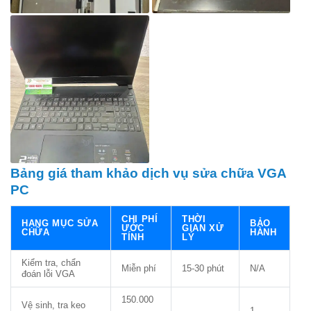
Bảng giá tham khảo dịch vụ sửa chữa VGA
PC
CHI PHÍ
THỜI
HẠNG MỤC SỬA
BẢO
ƯỚC
GIAN XỬ
CHỮA
HÀNH
TÍNH
LÝ
Kiểm tra, chẩn
Miễn phí
15-30 phút
N/A
đoán lỗi VGA
150.000
Vệ sinh, tra keo
–
1