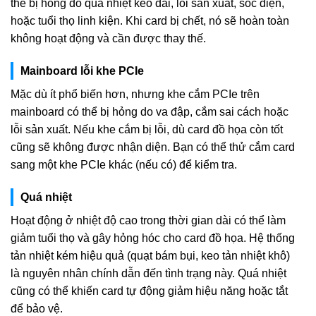
thể bị hỏng do quá nhiệt kéo dài, lỗi sản xuất, sốc điện,
hoặc tuổi thọ linh kiện. Khi card bị chết, nó sẽ hoàn toàn
không hoạt động và cần được thay thế.
Mainboard lỗi khe PCIe
Mặc dù ít phổ biến hơn, nhưng khe cắm PCIe trên
mainboard có thể bị hỏng do va đập, cắm sai cách hoặc
lỗi sản xuất. Nếu khe cắm bị lỗi, dù card đồ họa còn tốt
cũng sẽ không được nhận diện. Bạn có thể thử cắm card
sang một khe PCIe khác (nếu có) để kiểm tra.
Quá nhiệt
Hoạt động ở nhiệt độ cao trong thời gian dài có thể làm
giảm tuổi thọ và gây hỏng hóc cho card đồ họa. Hệ thống
tản nhiệt kém hiệu quả (quạt bám bụi, keo tản nhiệt khô)
là nguyên nhân chính dẫn đến tình trạng này. Quá nhiệt
cũng có thể khiến card tự động giảm hiệu năng hoặc tắt
để bảo vệ.