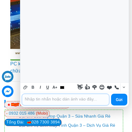
PC không kết nối internet: Lỗi mạng hay driver? Sửa
chữa TPHCM
👋
👍
🌹
😊
❤️
📞
B
I
U
A+
Xếp Hạng post
Gửi
Bài Viết Khác
0981 81 32 72
(Viettel)
-
0932 015 486
(Mobi)
Địa Chỉ Sửa Laptop Quận 3 – Sửa Nhanh Giá Rẻ
Tổng Đài:
028 7300 3894
Địa Chỉ Vệ Sinh Máy Tính Quận 3 – Dịch Vụ Giá Rẻ