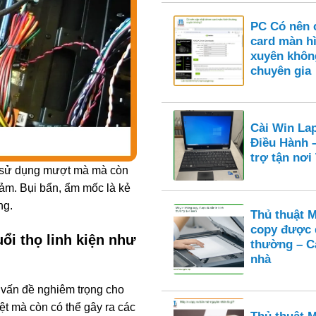
PC Có nên c
card màn h
xuyên khôn
chuyên gia
Cài Win La
Điều Hành 
trợ tận nơ
m sử dụng mượt mà mà còn
 cảm. Bụi bẩn, ẩm mốc là kẻ
ng.
Thủ thuật 
copy được 
ổi thọ linh kiện như
thường – Cá
nhà
u vấn đề nghiêm trọng cho
ệt mà còn có thể gây ra các