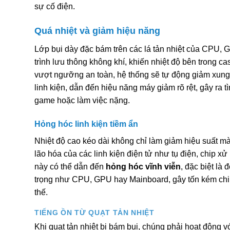
sự cố điện.
Quá nhiệt và giảm hiệu năng
Lớp bụi dày đặc bám trên các lá tản nhiệt của CPU, 
trình lưu thông không khí, khiến nhiệt độ bên trong ca
vượt ngưỡng an toàn, hệ thống sẽ tự động giảm xung n
linh kiện, dẫn đến hiệu năng máy giảm rõ rệt, gây ra tì
game hoặc làm việc nặng.
Hỏng hóc linh kiện tiềm ẩn
Nhiệt độ cao kéo dài không chỉ làm giảm hiệu suất m
lão hóa của các linh kiện điện tử như tụ điện, chip xử
này có thể dẫn đến
hỏng hóc vĩnh viễn
, đặc biệt là
trọng như CPU, GPU hay Mainboard, gây tốn kém chi
thế.
TIẾNG ỒN TỪ QUẠT TẢN NHIỆT
Khi quạt tản nhiệt bị bám bụi, chúng phải hoạt động 