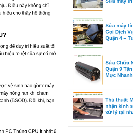
Sửa máy i
chịu. Điều này không chỉ
 hiệu cho thấy hệ thống
Sửa máy tí
Gọi Dịch V
PU?
Quận 4 – Tư
ọng để duy trì hiệu suất tối
u hiệu rõ rệt của sự cố mới
Sửa Chữa N
Quận 9 Tận
Mực Nhanh
ược vệ sinh bao gồm: máy
 máy nóng ran khi chạm
Thủ thuật 
xanh (BSOD). Đôi khi, bạn
nhận kính s
xử lý tại nh
nh PC Thùng CPU ít nhất 6