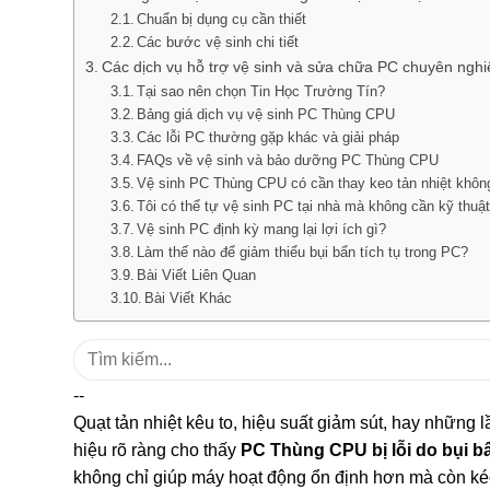
Chuẩn bị dụng cụ cần thiết
Các bước vệ sinh chi tiết
Các dịch vụ hỗ trợ vệ sinh và sửa chữa PC chuyên nghi
Tại sao nên chọn Tin Học Trường Tín?
Bảng giá dịch vụ vệ sinh PC Thùng CPU
Các lỗi PC thường gặp khác và giải pháp
FAQs về vệ sinh và bảo dưỡng PC Thùng CPU
Vệ sinh PC Thùng CPU có cần thay keo tản nhiệt khôn
Tôi có thể tự vệ sinh PC tại nhà mà không cần kỹ thuậ
Vệ sinh PC định kỳ mang lại lợi ích gì?
Làm thế nào để giảm thiểu bụi bẩn tích tụ trong PC?
Bài Viết Liên Quan
Bài Viết Khác
Tìm
kiếm:
--
Quạt tản nhiệt kêu to, hiệu suất giảm sút, hay những l
hiệu rõ ràng cho thấy
PC Thùng CPU bị lỗi do bụi b
không chỉ giúp máy hoạt động ổn định hơn mà còn kéo d