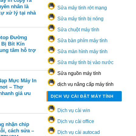
áy in copy ra
yên nhân là
Sửa máy tính rớt mạng
tự xử lý tại nhà
Sửa máy tính bị nóng
Sửa chuột máy tính
ptop Đường
Sửa bàn phím máy tính
 Bị Bít Kín
rung tâm hỗ trợ
Sửa màn hình máy tính
Sửa máy tính bị vào nước
Sửa nguồn máy tính
ạp Mực Máy In
dịch vụ nâng cấp máy tính
 nơi – Thợ
hanh giá ưu
DỊCH VỤ CÀI ĐẶT MÁY TÍNH
Dịch vụ cài win
Dịch vụ cài office
ng nhận chip
ỗi, cách sửa –
Dịch vụ cài autocad