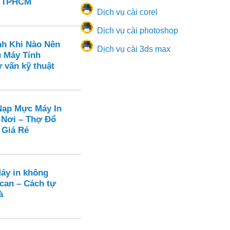
n TPHCM
Dịch vụ cài corel
Dịch vụ cài photoshop
nh Khi Nào Nên
Dịch vụ cài 3ds max
ụ Máy Tính
 vấn kỹ thuật
ạp Mực Máy In
 Nơi – Thợ Đổ
 Giá Rẻ
Máy in không
can – Cách tự
à