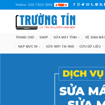
Bỏ
Hotline: O28 73OO 3894
qua
nội
dung
TRANG CHỦ
SHOP
SỬA MÁY TÍNH
VỆ SINH MÁ
NẠP MỰC IN
SỬA WIFI TẠI NHÀ
CỨU DỮ LIỆU