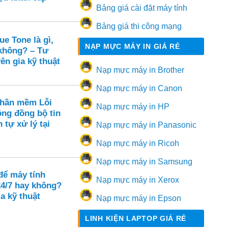
Bảng giá cài đặt máy tính
Bảng giá thi công mạng
e Tone là gì,
NẠP MỰC MÁY IN GIÁ RẺ
 không? – Tư
ên gia kỹ thuật
Nạp mực máy in Brother
Nạp mực máy in Canon
Phần mềm Lỗi
Nạp mực máy in HP
ông đồng bộ tin
 tự xử lý tại
Nạp mực máy in Panasonic
Nạp mực máy in Ricoh
Nạp mực máy in Samsung
để máy tính
Nạp mực máy in Xerox
24/7 hay không?
a kỹ thuật
Nạp mực máy in Epson
LINH KIỆN LAPTOP GIÁ RẺ