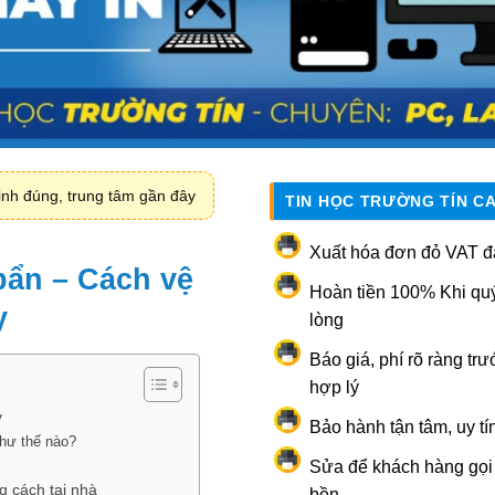
inh đúng, trung tâm gần đây
TIN HỌC TRƯỜNG TÍN C
Xuất hóa đơn đỏ VAT đ
bẩn – Cách vệ
Hoàn tiền 100% Khi qu
y
lòng
Báo giá, phí rõ ràng trư
hợp lý
ỳ
Bảo hành tận tâm, uy tí
như thế nào?
Sửa để khách hàng gọi l
g cách tại nhà
bền