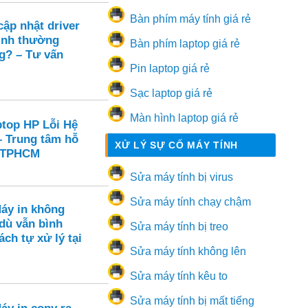
Bàn phím máy tính giá rẻ
ập nhật driver
ình thường
Bàn phím laptop giá rẻ
g? – Tư vấn
Pin laptop giá rẻ
Sạc laptop giá rẻ
Màn hình laptop giá rẻ
ptop HP Lỗi Hệ
– Trung tâm hỗ
XỬ LÝ SỰ CỐ MÁY TÍNH
i TPHCM
Sửa máy tính bị virus
Sửa máy tính chạy chậm
Máy in không
dù vẫn bình
Sửa máy tính bị treo
ch tự xử lý tại
Sửa máy tính không lên
Sửa máy tính kêu to
Sửa máy tính bị mất tiếng