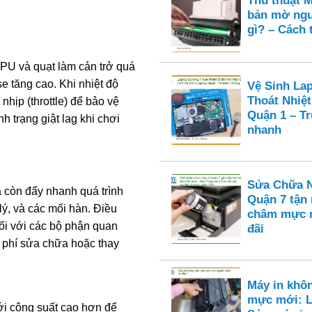
Thủ thuật M
bản mờ ngu
gì? – Cách 
GPU và quạt làm cản trở quá
se tăng cao. Khi nhiệt độ
Vệ Sinh La
Thoát Nhiệt
hịp (throttle) để bảo vệ
Quận 1 – T
nh trạng giật lag khi chơi
nhanh
Sửa Chữa N
à còn đẩy nhanh quá trình
Quận 7 tận
 lý, và các mối hàn. Điều
châm mực n
 đối với các bộ phận quan
đãi
 phí sửa chữa hoặc thay
Máy in khô
mực mới: L
với công suất cao hơn để