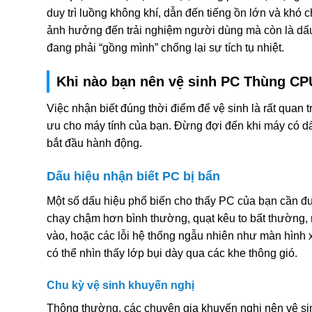
duy trì luồng không khí, dẫn đến tiếng ồn lớn và khó 
ảnh hưởng đến trải nghiệm người dùng mà còn là dấu
đang phải “gồng mình” chống lại sự tích tụ nhiệt.
Khi nào bạn nên vệ sinh PC Thùng C
Việc nhận biết đúng thời điểm để vệ sinh là rất quan tr
ưu cho máy tính của bạn. Đừng đợi đến khi máy có dấ
bắt đầu hành động.
Dấu hiệu nhận biết PC bị bẩn
Một số dấu hiệu phổ biến cho thấy PC của bạn cần đ
chạy chậm hơn bình thường, quạt kêu to bất thường,
vào, hoặc các lỗi hệ thống ngẫu nhiên như màn hình 
có thể nhìn thấy lớp bụi dày qua các khe thông gió.
Chu kỳ vệ sinh khuyến nghị
Thông thường, các chuyên gia khuyến nghị nên vệ si