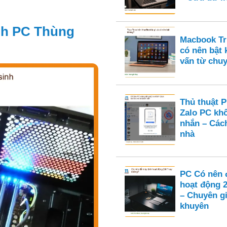
inh PC Thùng
Macbook Tru
có nên bật
vấn từ chuy
Thủ thuật 
Zalo PC kh
nhắn – Cách
nhà
PC Có nên 
hoạt động 
– Chuyên gi
khuyên