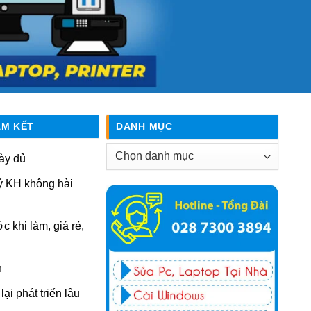
AM KẾT
DANH MỤC
Danh
ày đủ
mục
ý KH không hài
ớc khi làm, giá rẻ,
n
ại phát triển lâu