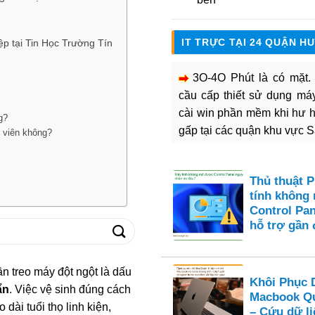
IT TRỰC TẠI 24 QUẬN H
ệp tại Tin Học Trường Tín
3O-4O Phút là có mặt
cầu cấp thiết sử dụng máy 
cài win phần mềm khi hư 
g?
gấp tại các quận khu vực 
t viên không?
Thủ thuật 
tính không
Control Pan
hỗ trợ gần 
ần treo máy đột ngột là dấu
Khôi Phục 
ẩn
. Việc vệ sinh đúng cách
Macbook Qu
ài tuổi thọ linh kiện,
– Cứu dữ li