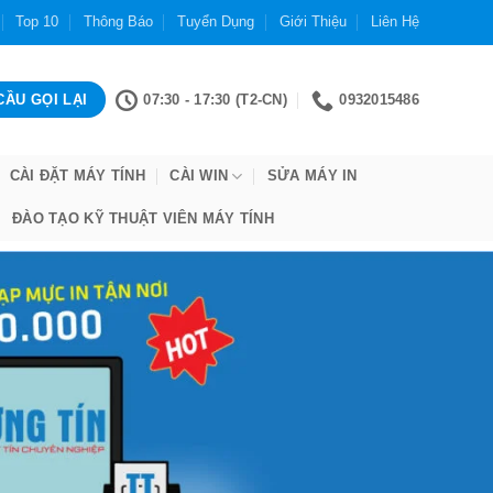
Top 10
Thông Báo
Tuyển Dụng
Giới Thiệu
Liên Hệ
07:30 - 17:30 (T2-CN)
0932015486
CÀI ĐẶT MÁY TÍNH
CÀI WIN
SỬA MÁY IN
ĐÀO TẠO KỸ THUẬT VIÊN MÁY TÍNH