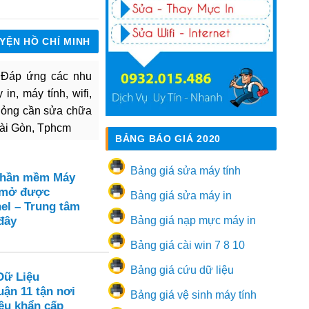
UYỆN HỒ CHÍ MINH
. Đáp ứng các nhu
in, máy tính, wifi,
hỏng cần sửa chữa
Sài Gòn, Tphcm
BẢNG BÁO GIÁ 2020
Bảng giá sửa máy tính
Phần mềm Máy
 mở được
Bảng giá sửa máy in
el – Trung tâm
đây
Bảng giá nạp mực máy in
Bảng giá cài win 7 8 10
Bảng giá cứu dữ liệu
Dữ Liệu
ận 11 tận nơi
Bảng giá vệ sinh máy tính
ệu khẩn cấp