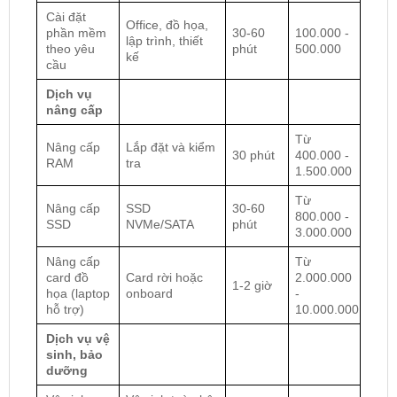
Cài đặt
Office, đồ họa,
phần mềm
30-60
100.000 -
lập trình, thiết
theo yêu
phút
500.000
kế
cầu
Dịch vụ
nâng cấp
Từ
Nâng cấp
Lắp đặt và kiểm
30 phút
400.000 -
RAM
tra
1.500.000
Từ
Nâng cấp
SSD
30-60
800.000 -
SSD
NVMe/SATA
phút
3.000.000
Nâng cấp
Từ
card đồ
Card rời hoặc
2.000.000
1-2 giờ
họa (laptop
onboard
-
hỗ trợ)
10.000.000
Dịch vụ vệ
sinh, bảo
dưỡng