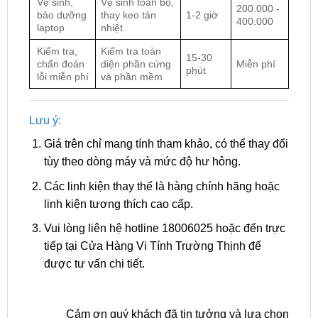
Vệ sinh,
Vệ sinh toàn bộ,
200.000 -
bảo dưỡng
thay keo tản
1-2 giờ
400.000
laptop
nhiệt
Kiểm tra,
Kiểm tra toàn
15-30
chẩn đoán
diện phần cứng
Miễn phí
phút
lỗi miễn phí
và phần mềm
Lưu ý:
Giá trên chỉ mang tính tham khảo, có thể thay đổi
tùy theo dòng máy và mức độ hư hỏng.
Các linh kiện thay thế là hàng chính hãng hoặc
linh kiện tương thích cao cấp.
Vui lòng liên hệ hotline 18006025 hoặc đến trực
tiếp tại Cửa Hàng Vi Tính Trường Thịnh để
được tư vấn chi tiết.
Cảm ơn quý khách đã tin tưởng và lựa chọn