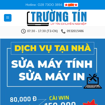
Bỏ
Hotline: O28 73OO 3894
qua
nội
dung
07:30 - 17:30 (T2-CN)
0932015486