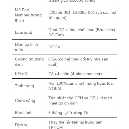
Gaming 15-cx0000 series
Mã Part
L20355-001, L20356-001 (và các mã
Number tương
liên quan)
thích
Quạt DC không chổi than (Brushless
Loại quạt
DC Fan)
Điện áp định
DC 5V
mức
Cường độ dòng
0.5A (có thể thay đổi tùy nhà sản
điện
xuất)
Kết nối
Cáp 4 chân (4-pin connector)
Mới 100%, zin chính hãng hoặc loại
Tình trạng
A OEM
Tản nhiệt cho CPU và GPU, duy trì
Chức năng
nhiệt độ ổn định
Bảo hành
6 tháng tại Trường Tín
Thay thế lấy liền tại trung tâm
Dịch vụ
TPHCM