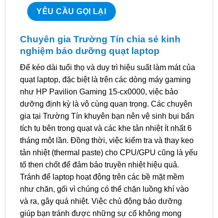
Chuyên gia Trường Tín chia sẻ kinh
nghiệm bảo dưỡng quạt laptop
Để kéo dài tuổi thọ và duy trì hiệu suất làm mát của
quạt laptop, đặc biệt là trên các dòng máy gaming
như HP Pavilion Gaming 15-cx0000, việc bảo
dưỡng định kỳ là vô cùng quan trọng. Các chuyên
gia tại Trường Tín khuyên bạn nên vệ sinh bụi bẩn
tích tụ bên trong quạt và các khe tản nhiệt ít nhất 6
tháng một lần. Đồng thời, việc kiểm tra và thay keo
tản nhiệt (thermal paste) cho CPU/GPU cũng là yếu
tố then chốt để đảm bảo truyền nhiệt hiệu quả.
Tránh để laptop hoạt động trên các bề mặt mềm
như chăn, gối vì chúng có thể chặn luồng khí vào
và ra, gây quá nhiệt. Việc chủ động bảo dưỡng
giúp bạn tránh được những sự cố không mong