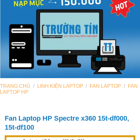
TRANG CHỦ
/
LINH KIỆN LAPTOP
/
FAN LAPTOP
/
FAN
LAPTOP HP
Fan Laptop HP Spectre x360 15t-df000,
15t-df100