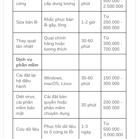
500.000 -
cứng
cấp dung lượng
phút
2.500.000
Từ
Khắc phục bản
Sửa bản lề
1-2 giờ
200.000 -
lề gãy, lỏng
800.000
Quạt chính
Từ
Thay quạt
30-60
hãng hoặc
300.000 -
tản nhiệt
phút
tương thích
700.000
Dịch vụ
phần mềm
Cài đặt lại
Windows,
30-60
150.000 -
hệ điều
macOS, Linux
phút
300.000
hành
Diệt virus,
Cài đặt bản
cài phần
quyền hoặc
200.000 -
30 phút
mềm bảo
phần mềm
500.000
mật
chuyên dụng
Từ
Phục hồi dữ liệu
1-3
Cứu dữ liệu
500.000 -
từ ổ cứng bị lỗi
ngày
3.000.000