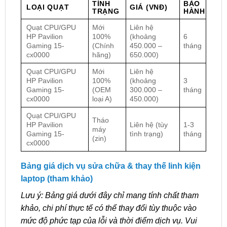
TÌNH
BẢO
LOẠI QUẠT
GIÁ (VNĐ)
TRẠNG
HÀNH
Quạt CPU/GPU
Mới
Liên hệ
HP Pavilion
100%
(khoảng
6
Gaming 15-
(Chính
450.000 –
tháng
cx0000
hãng)
650.000)
Quạt CPU/GPU
Mới
Liên hệ
HP Pavilion
100%
(khoảng
3
Gaming 15-
(OEM
300.000 –
tháng
cx0000
loại A)
450.000)
Quạt CPU/GPU
Tháo
HP Pavilion
Liên hệ (tùy
1-3
máy
Gaming 15-
tình trạng)
tháng
(zin)
cx0000
Bảng giá dịch vụ sửa chữa & thay thế linh kiện
laptop (tham khảo)
Lưu ý: Bảng giá dưới đây chỉ mang tính chất tham
khảo, chi phí thực tế có thể thay đổi tùy thuộc vào
mức độ phức tạp của lỗi và thời điểm dịch vụ. Vui