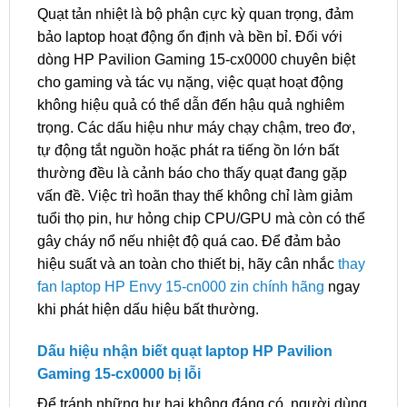
Quạt tản nhiệt là bộ phận cực kỳ quan trọng, đảm
bảo laptop hoạt động ổn định và bền bỉ. Đối với
dòng HP Pavilion Gaming 15-cx0000 chuyên biệt
cho gaming và tác vụ nặng, việc quạt hoạt động
không hiệu quả có thể dẫn đến hậu quả nghiêm
trọng. Các dấu hiệu như máy chạy chậm, treo đơ,
tự động tắt nguồn hoặc phát ra tiếng ồn lớn bất
thường đều là cảnh báo cho thấy quạt đang gặp
vấn đề. Việc trì hoãn thay thế không chỉ làm giảm
tuổi thọ pin, hư hỏng chip CPU/GPU mà còn có thể
gây cháy nổ nếu nhiệt độ quá cao. Để đảm bảo
hiệu suất và an toàn cho thiết bị, hãy cân nhắc
thay
fan laptop HP Envy 15-cn000 zin chính hãng
ngay
khi phát hiện dấu hiệu bất thường.
Dấu hiệu nhận biết quạt laptop HP Pavilion
Gaming 15-cx0000 bị lỗi
Để tránh những hư hại không đáng có, người dùng