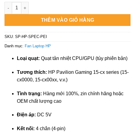
₫550.000.
là:
Fan Laptop HP Spectre x360 15t-df000, 15t-df100 số lượng
₫350.000.
THÊM VÀO GIỎ HÀNG
SKU:
SP-HP-SPEC-PEI
Danh mục:
Fan Laptop HP
Loại quạt:
Quạt tản nhiệt CPU/GPU (tùy phiên bản)
Tương thích:
HP Pavilion Gaming 15-cx series (15-
cx0000, 15-cx00xx, v.v.)
Tình trạng:
Hàng mới 100%, zin chính hãng hoặc
OEM chất lượng cao
Điện áp:
DC 5V
Kết nối:
4 chân (4-pin)