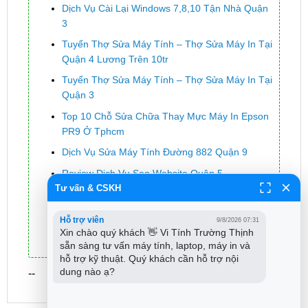
Dịch Vụ Cài Lại Windows 7,8,10 Tận Nhà Quận
3
Tuyển Thợ Sửa Máy Tính – Thợ Sửa Máy In Tại
Quận 4 Lương Trên 10tr
Tuyển Thợ Sửa Máy Tính – Thợ Sửa Máy In Tại
Quận 3
Top 10 Chỗ Sửa Chữa Thay Mực Máy In Epson
PR9 Ở Tphcm
Dịch Vụ Sửa Máy Tính Đường 882 Quận 9
Review Dịch Vụ Seo Website Quận 5
Tư vấn & CSKH
Dịch Vụ Sửa Tủ Lạnh Có Mùi Hôi
Top 10 Công Ty Sửa Nhà Ở Tại Quận Bình
Hỗ trợ viên
9/8/2026 07:31
Thạnh Tphcm
Xin chào quý khách 👋 Vi Tính Trường Thịnh 
sẵn sàng tư vấn máy tính, laptop, máy in và 
hỗ trợ kỹ thuật. Quý khách cần hỗ trợ nội 
dung nào ạ?
--