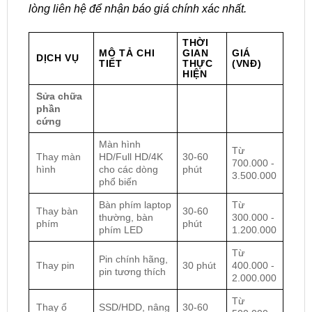
lòng liên hệ để nhận báo giá chính xác nhất.
THỜI
MÔ TẢ CHI
GIAN
GIÁ
DỊCH VỤ
TIẾT
THỰC
(VNĐ)
HIỆN
Sửa chữa
phần
cứng
Màn hình
Từ
Thay màn
HD/Full HD/4K
30-60
700.000 -
hình
cho các dòng
phút
3.500.000
phổ biến
Bàn phím laptop
Từ
Thay bàn
30-60
thường, bàn
300.000 -
phím
phút
phím LED
1.200.000
Từ
Pin chính hãng,
Thay pin
30 phút
400.000 -
pin tương thích
2.000.000
Từ
Thay ổ
SSD/HDD, nâng
30-60