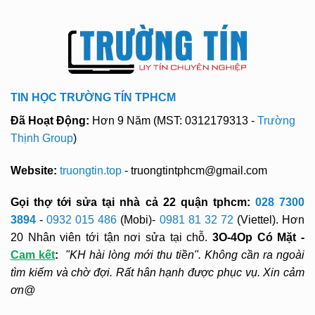
TIN HỌC TRƯỜNG TÍN TPHCM
Đã Hoạt Động:
Hơn 9 Năm (MST: 0312179313 -
Trường
Thịnh Group
)
Website:
truongtin.top
- truongtintphcm@gmail.com
Gọi thợ tới sửa tại nhà cả 22 quận tphcm:
028 7300
3894
-
0932 015 486
(Mobi)-
0981 81 32 72
(Viettel). Hơn
20 Nhân viên tới tận nơi sửa tại chỗ.
3O-4Op Có Mặt -
Cam kết
:
"KH hài lòng mới thu tiền". Không cần ra ngoài
tìm kiếm và chờ đợi. Rất hân hạnh được phục vụ. Xin cảm
ơn@