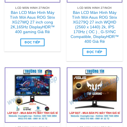
LCD MÀN HINH 27INCH
LCD MÀN HINH 27INCH
Bán LCD Màn Hình Máy
Bán LCD Màn Hình Máy
Tính Mới Asus ROG Strix
Tính Mới Asus ROG Strix
XG27WQ 27 inch cong
XG279Q 27 inch WQHD
2K,165Hz DisplayHDR™
(2560 x 1440) 2k, IPS
400 gaming Giá Rẻ
170Hz ( OC ) , G-SYNC
Compatible, DisplayHDR™
400 Giá Rẻ
ĐỌC TIẾP
ĐỌC TIẾP