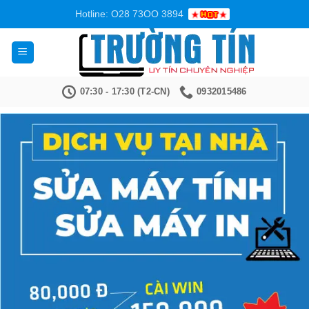
Bỏ
Hotline: O28 73OO 3894
qua
nội
dung
07:30 - 17:30 (T2-CN)
0932015486