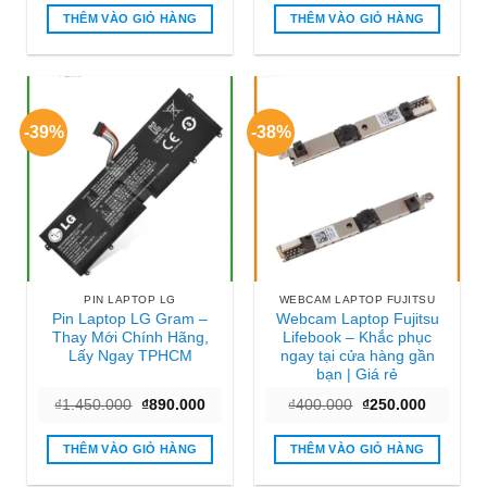
là:
tại
₫450.000.
là:
₫1.800.000.
là:
₫250.000
THÊM VÀO GIỎ HÀNG
THÊM VÀO GIỎ HÀNG
₫1.200.000.
-39%
-38%
PIN LAPTOP LG
WEBCAM LAPTOP FUJITSU
Pin Laptop LG Gram –
Webcam Laptop Fujitsu
Thay Mới Chính Hãng,
Lifebook – Khắc phục
Lấy Ngay TPHCM
ngay tại cửa hàng gần
bạn | Giá rẻ
Giá
Giá
Giá
Giá
₫
1.450.000
₫
890.000
₫
400.000
₫
250.000
gốc
hiện
gốc
hiện
là:
tại
là:
tại
₫1.450.000.
là:
₫400.000.
là:
THÊM VÀO GIỎ HÀNG
THÊM VÀO GIỎ HÀNG
₫890.000.
₫250.000