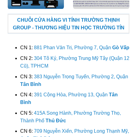
CHUỖI CỬA HÀNG VI TÍNH TRƯỜNG THỊNH
GROUP - THƯƠNG HIỆU TIN HỌC TRƯỜNG TÍN
CN 1:
881 Phan Văn Trị, Phường 7, Quận
Gò Vấp
CN 2:
304 Tô Ký, Phường Trung Mỹ Tây (Quận 12
Cũ), TPHCM
CN 3:
383 Nguyễn Trọng Tuyển, Phường 2, Quận
Tân Bình
CN 4:
391 Cộng Hòa, Phường 13, Quận
Tân
Bình
CN 5:
415A Song Hành, Phường Trường Thọ,
Thành Phố
Thủ Đức
CN 6:
709 Nguyễn Xiển, Phường Long Thạnh Mỹ,