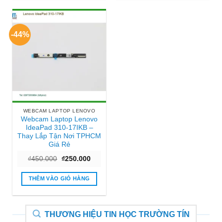
-44%
WEBCAM LAPTOP LENOVO
Webcam Laptop Lenovo
IdeaPad 310-17IKB –
Thay Lắp Tận Nơi TPHCM
Giá Rẻ
Giá
Giá
₫
450.000
₫
250.000
gốc
hiện
là:
tại
₫450.000.
là:
THÊM VÀO GIỎ HÀNG
₫250.000.
THƯƠNG HIỆU TIN HỌC TRƯỜNG TÍN