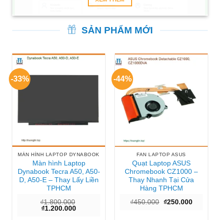
SẢN PHẨM MỚI
-33%
-44%
MÀN HÌNH LAPTOP DYNABOOK
FAN LAPTOP ASUS
Màn hình Laptop
Quạt Laptop ASUS
Dynabook Tecra A50, A50-
Chromebook CZ1000 –
D, A50-E – Thay Lấy Liền
Thay Nhanh Tại Cửa
TPHCM
Hàng TPHCM
Giá
Giá
₫
1.800.000
₫
450.000
₫
250.000
Giá
Giá
gốc
hiện
₫
1.200.000
gốc
hiện
là:
tại