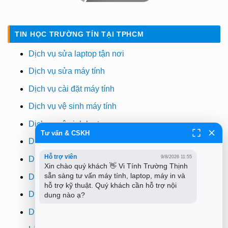
TIN HỌC TRƯỜNG TÍN TẠI TPHCM
Dịch vụ sửa laptop tận nơi
Dịch vụ sửa máy tính
Dịch vụ cài đặt máy tính
Dịch vụ vệ sinh máy tính
Dịch vụ vệ sinh laptop
Tư vấn & CSKH
Dịch vụ cài win
Hỗ trợ viên
9/8/2026 11:55
Dịch vụ cứu dữ liệu
Xin chào quý khách 👋 Vi Tính Trường Thịnh 
sẵn sàng tư vấn máy tính, laptop, máy in và 
Dịch vụ sửa wifi tại nhà
hỗ trợ kỹ thuật. Quý khách cần hỗ trợ nội 
Dịch vụ sửa máy in
dung nào ạ?
Dịch vụ nạp mực máy in