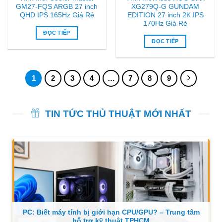
GM27-FQS ARGB 27 inch
XG279Q-G GUNDAM
QHD IPS 165Hz Giá Rẻ
EDITION 27 inch 2K IPS
170Hz Giá Rẻ
ĐỌC TIẾP
ĐỌC TIẾP
1
2
3
4
…
7
8
9
TIN TỨC THỦ THUẬT MỚI NHẤT
PC: Biết máy tính bị giới hạn CPU/GPU? – Trung tâm
hỗ trợ kỹ thuật TPHCM