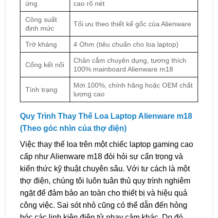
ứng
cao rõ nét
Công suất
Tối ưu theo thiết kế gốc của Alienware
định mức
Trở kháng
4 Ohm (tiêu chuẩn cho loa laptop)
Chân cắm chuyên dụng, tương thích
Cổng kết nối
100% mainboard Alienware m18
Mới 100%, chính hãng hoặc OEM chất
Tình trạng
lượng cao
Quy Trình Thay Thế Loa Laptop Alienware m18
(Theo góc nhìn của thợ điện)
Việc thay thế loa trên một chiếc laptop gaming cao
cấp như Alienware m18 đòi hỏi sự cẩn trọng và
kiến thức kỹ thuật chuyên sâu. Với tư cách là một
thợ điện, chúng tôi luôn tuân thủ quy trình nghiêm
ngặt để đảm bảo an toàn cho thiết bị và hiệu quả
công việc. Sai sót nhỏ cũng có thể dẫn đến hỏng
hóc các linh kiện điện tử nhạy cảm khác. Do đó,