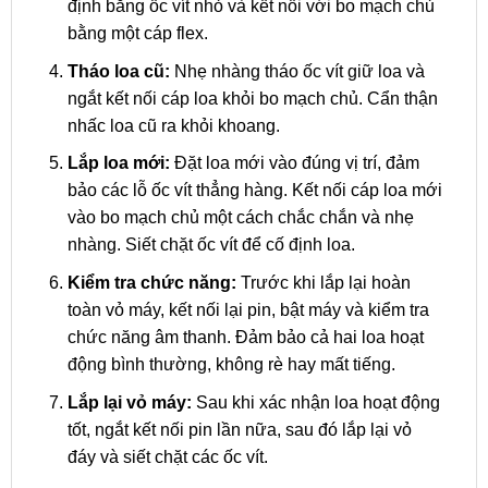
định bằng ốc vít nhỏ và kết nối với bo mạch chủ
bằng một cáp flex.
Tháo loa cũ:
Nhẹ nhàng tháo ốc vít giữ loa và
ngắt kết nối cáp loa khỏi bo mạch chủ. Cẩn thận
nhấc loa cũ ra khỏi khoang.
Lắp loa mới:
Đặt loa mới vào đúng vị trí, đảm
bảo các lỗ ốc vít thẳng hàng. Kết nối cáp loa mới
vào bo mạch chủ một cách chắc chắn và nhẹ
nhàng. Siết chặt ốc vít để cố định loa.
Kiểm tra chức năng:
Trước khi lắp lại hoàn
toàn vỏ máy, kết nối lại pin, bật máy và kiểm tra
chức năng âm thanh. Đảm bảo cả hai loa hoạt
động bình thường, không rè hay mất tiếng.
Lắp lại vỏ máy:
Sau khi xác nhận loa hoạt động
tốt, ngắt kết nối pin lần nữa, sau đó lắp lại vỏ
đáy và siết chặt các ốc vít.