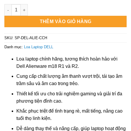
là:
tại
₫1.200.000.
là:
Loa Laptop DELL Dell Alienware m18 R1, R2 - Nâng Cấp Âm Tha
₫650.000.
THÊM VÀO GIỎ HÀNG
SKU:
SP-DEL-ALIE-CCH
Danh mục:
Loa Laptop DELL
Loa laptop chính hãng, tương thích hoàn hảo với
Dell Alienware m18 R1 và R2.
Cung cấp chất lượng âm thanh vượt trội, tái tạo âm
trầm sâu và âm cao trong trẻo.
Thiết kế tối ưu cho trải nghiệm gaming và giải trí đa
phương tiện đỉnh cao.
Khắc phục triệt để tình trạng rè, mất tiếng, nâng cao
tuổi thọ linh kiện.
Dễ dàng thay thế và nâng cấp, giúp laptop hoạt động