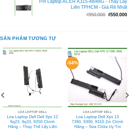
Pin Laptop ACER A315-48/48G - Thay Lấy
là:
t
Liền TPHCM - Giá Rẻ Nhất
₫1.950.000.
l
Giá
G
₫
950.000
₫
550.000
₫
gốc
h
là:
t
₫950.000.
l
SẢN PHẨM TƯƠNG TỰ
₫
-54%
LOA LAPTOP DELL
LOA LAPTOP DELL
Loa Laptop Dell Dell Xps 12
Loa Laptop Dell Xps 13
9q23, 9q33, 9250 Chính
7390, 9300, 9310 Zin Chính
Hãng – Thay Thế Lấy Liền
Hãng – Sửa Chữa Uy Tín