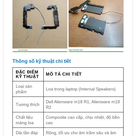
Thông số kỹ thuật chi tiết
ĐẶC ĐIỂM
MÔ TẢ CHI TIẾT
KỸ THUẬT
Loại sản
Loa trong laptop (Internal Speakers)
phẩm
Dell Alienware m18 R1, Alienware m18
Tương thích
R2
Chất liệu
Composite cao cấp, chịu nhiệt, độ bền
màng loa
cao
Dải tần đáp
Rộng, tối ưu cho âm trầm sâu và âm