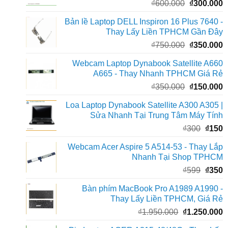
Giá
G
₫
600.000
₫
300.000
₫
gốc
h
Bản lề Laptop DELL Inspiron 16 Plus 7640 -
là:
t
Thay Lấy Liền TPHCM Gần Đây
₫600.000.
l
Giá
G
₫
750.000
₫
350.000
₫
gốc
h
Webcam Laptop Dynabook Satellite A660
là:
t
A665 - Thay Nhanh TPHCM Giá Rẻ
₫750.000.
l
Giá
G
₫
350.000
₫
150.000
₫
gốc
h
Loa Laptop Dynabook Satellite A300 A305 |
là:
t
Sửa Nhanh Tại Trung Tâm Máy Tính
₫350.000.
l
Giá
G
₫
300
₫
150
₫
gốc
h
Webcam Acer Aspire 5 A514-53 - Thay Lắp
là:
t
Nhanh Tại Shop TPHCM
₫300.
l
Giá
G
₫
599
₫
350
₫
gốc
h
Bàn phím MacBook Pro A1989 A1990 -
là:
t
Thay Lấy Liền TPHCM, Giá Rẻ
₫599.
l
Giá
G
₫
1.950.000
₫
1.250.000
₫
gốc
h