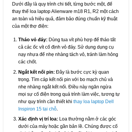
Dưới đây là quy trình chi tiết, từng bước một, để
thay thế loa laptop Alienware m18 R1, R2 một cách
an toàn và hiệu quả, đảm bảo đúng chuẩn kỹ thuật
của một thợ điện:
Tháo vỏ đáy:
Dùng tua vít phù hợp để tháo tất
cả các ốc vít cố định vỏ đáy. Sử dụng dụng cụ
nạy nhựa để nhẹ nhàng tách vỏ, tránh làm hỏng
các chốt.
Ngắt kết nối pin:
Đây là bước cực kỳ quan
trọng. Tìm cáp kết nối pin với bo mạch chủ và
nhẹ nhàng ngắt kết nối. Điều này ngăn ngừa
mọi sự cố điện trong quá trình làm việc, tương tự
như quy trình cần thiết khi
thay loa laptop Dell
Inspiron 15 tại chỗ
.
Xác định vị trí loa:
Loa thường nằm ở các góc
dưới của máy hoặc gần bản lề. Chúng được cố