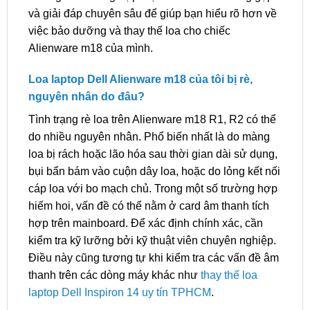
và giải đáp chuyên sâu để giúp bạn hiểu rõ hơn về
việc bảo dưỡng và thay thế loa cho chiếc
Alienware m18 của mình.
Loa laptop Dell Alienware m18 của tôi bị rè,
nguyên nhân do đâu?
Tình trạng rè loa trên Alienware m18 R1, R2 có thể
do nhiều nguyên nhân. Phổ biến nhất là do màng
loa bị rách hoặc lão hóa sau thời gian dài sử dụng,
bụi bẩn bám vào cuộn dây loa, hoặc do lỏng kết nối
cáp loa với bo mạch chủ. Trong một số trường hợp
hiếm hoi, vấn đề có thể nằm ở card âm thanh tích
hợp trên mainboard. Để xác định chính xác, cần
kiểm tra kỹ lưỡng bởi kỹ thuật viên chuyên nghiệp.
Điều này cũng tương tự khi kiểm tra các vấn đề âm
thanh trên các dòng máy khác như
thay thế loa
laptop Dell Inspiron 14 uy tín TPHCM
.