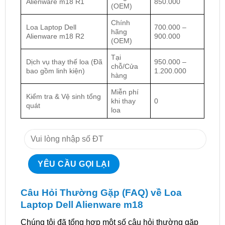
Alienware m18 R1
850.000
(OEM)
Chính
Loa Laptop Dell
700.000 –
hãng
Alienware m18 R2
900.000
(OEM)
Tại
Dịch vụ thay thế loa (Đã
950.000 –
chỗ/Cửa
bao gồm linh kiện)
1.200.000
hàng
Miễn phí
Kiểm tra & Vệ sinh tổng
khi thay
0
quát
loa
Câu Hỏi Thường Gặp (FAQ) về Loa
Laptop Dell Alienware m18
Chúng tôi đã tổng hợp một số câu hỏi thường gặp