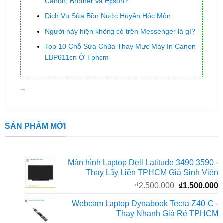
Canon, Brother và Epson?
Dịch Vụ Sửa Bồn Nước Huyện Hóc Môn
Người này hiện không có trên Messenger là gì?
Top 10 Chỗ Sửa Chữa Thay Mực Máy In Canon
LBP611cn Ở Tphcm
--
SẢN PHẨM MỚI
Màn hình Laptop Dell Latitude 3490 3590 -
Thay Lấy Liền TPHCM Giá Sinh Viên
Giá
G
₫
2.500.000
₫
1.500.000
gốc
h
Webcam Laptop Dynabook Tecra Z40-C -
là:
t
Thay Nhanh Giá Rẻ TPHCM
₫2.500.000.
l