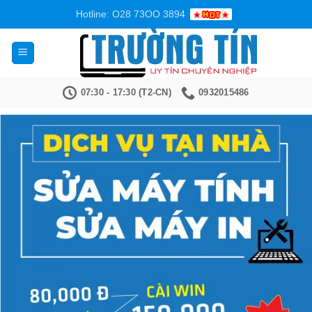
Bỏ
Hotline: O28 73OO 3894
qua
nội
dung
07:30 - 17:30 (T2-CN)
0932015486