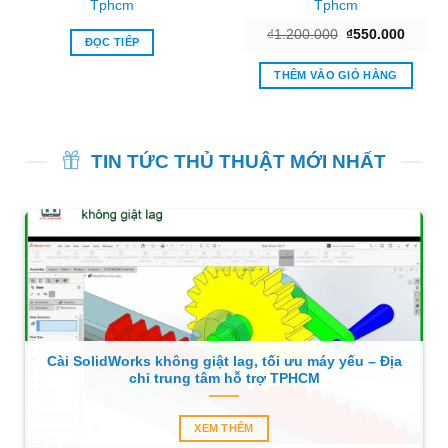
Tphcm
Tphcm
Giá
Giá
₫
1.200.000
₫
550.000
ĐỌC TIẾP
gốc
hiện
là:
tại
₫1.200.000.
là:
THÊM VÀO GIỎ HÀNG
₫550.0
TIN TỨC THỦ THUẬT MỚI NHẤT
Cài SolidWorks không giật lag, tối ưu máy yếu – Địa
chỉ trung tâm hỗ trợ TPHCM
XEM THÊM