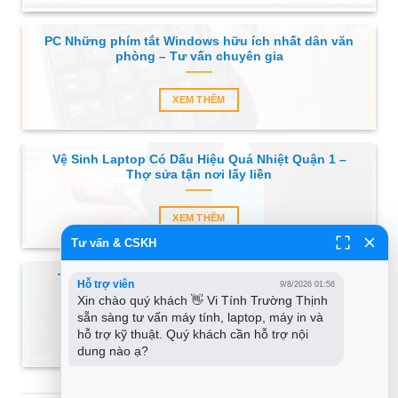
PC Những phím tắt Windows hữu ích nhất dân văn
phòng – Tư vấn chuyên gia
XEM THÊM
Vệ Sinh Laptop Có Dấu Hiệu Quá Nhiệt Quận 1 –
Thợ sửa tận nơi lấy liền
XEM THÊM
Tư vấn & CSKH
Thủ thuật Máy tính không cài Win 11 do TPM –
Hỗ trợ viên
9/8/2026 01:56
Trung tâm hỗ trợ gần đây
Xin chào quý khách 👋 Vi Tính Trường Thịnh 
sẵn sàng tư vấn máy tính, laptop, máy in và 
hỗ trợ kỹ thuật. Quý khách cần hỗ trợ nội 
XEM THÊM
dung nào ạ?
SẢN PHẨM MỚI