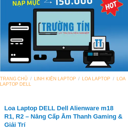
TRANG CHỦ
/
LINH KIỆN LAPTOP
/
LOA LAPTOP
/
LOA
LAPTOP DELL
Loa Laptop DELL Dell Alienware m18
R1, R2 – Nâng Cấp Âm Thanh Gaming &
Giải Trí