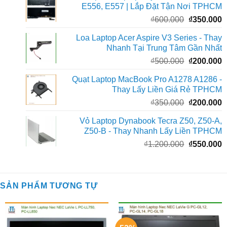
E556, E557 | Lắp Đặt Tận Nơi TPHCM
₫700.000.
l
Giá
G
₫
600.000
₫
350.000
₫
gốc
h
Loa Laptop Acer Aspire V3 Series - Thay
là:
t
Nhanh Tại Trung Tâm Gần Nhất
₫600.000.
l
Giá
G
₫
500.000
₫
200.000
₫
gốc
h
Quạt Laptop MacBook Pro A1278 A1286 -
là:
t
Thay Lấy Liền Giá Rẻ TPHCM
₫500.000.
l
Giá
G
₫
350.000
₫
200.000
₫
gốc
h
Vỏ Laptop Dynabook Tecra Z50, Z50-A,
là:
t
Z50-B - Thay Nhanh Lấy Liền TPHCM
₫350.000.
l
Giá
G
₫
1.200.000
₫
550.000
₫
gốc
h
là:
t
₫1.200.000
l
SẢN PHẨM TƯƠNG TỰ
₫