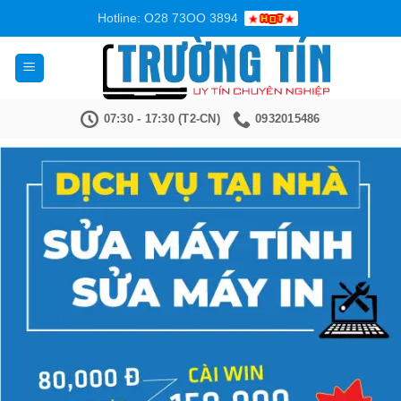
Bỏ
Hotline: O28 73OO 3894
qua
nội
dung
07:30 - 17:30 (T2-CN)
0932015486