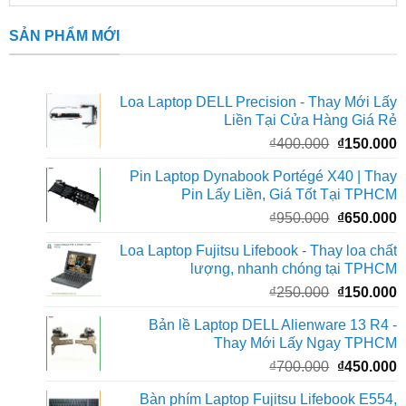
SẢN PHẨM MỚI
Loa Laptop DELL Precision - Thay Mới Lấy
Liền Tại Cửa Hàng Giá Rẻ
Giá
G
₫
400.000
₫
150.000
gốc
h
Pin Laptop Dynabook Portégé X40 | Thay
là:
t
Pin Lấy Liền, Giá Tốt Tại TPHCM
₫400.000.
l
Giá
G
₫
950.000
₫
650.000
₫
gốc
h
Loa Laptop Fujitsu Lifebook - Thay loa chất
là:
t
lượng, nhanh chóng tại TPHCM
₫950.000.
l
Giá
G
₫
250.000
₫
150.000
₫
gốc
h
Bản lề Laptop DELL Alienware 13 R4 -
là:
t
Thay Mới Lấy Ngay TPHCM
₫250.000.
l
Giá
G
₫
700.000
₫
450.000
₫
gốc
h
Bàn phím Laptop Fujitsu Lifebook E554,
là:
t