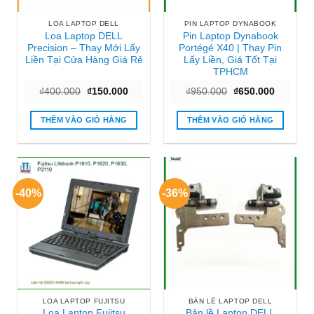
LOA LAPTOP DELL
PIN LAPTOP DYNABOOK
Loa Laptop DELL
Pin Laptop Dynabook
Precision – Thay Mới Lấy
Portégé X40 | Thay Pin
Liền Tại Cửa Hàng Giá Rẻ
Lấy Liền, Giá Tốt Tại
TPHCM
Giá
Giá
Giá
Giá
₫
400.000
₫
150.000
₫
950.000
₫
650.000
gốc
hiện
gốc
hiện
là:
tại
là:
tại
₫400.000.
là:
₫950.000.
là:
THÊM VÀO GIỎ HÀNG
THÊM VÀO GIỎ HÀNG
₫150.000.
₫650.000
-40%
-36%
LOA LAPTOP FUJITSU
BẢN LỀ LAPTOP DELL
Loa Laptop Fujitsu
Bản lề Laptop DELL