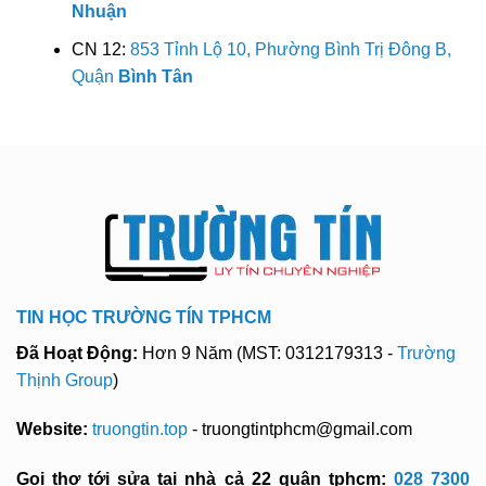
Nhuận
CN 12:
853 Tỉnh Lộ 10, Phường Bình Trị Đông B,
Quận
Bình Tân
TIN HỌC TRƯỜNG TÍN TPHCM
Đã Hoạt Động:
Hơn 9 Năm (MST: 0312179313 -
Trường
Thịnh Group
)
Website:
truongtin.top
- truongtintphcm@gmail.com
Gọi thợ tới sửa tại nhà cả 22 quận tphcm:
028 7300