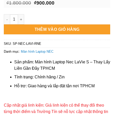
Giá
Giá
₫
1.800.000
₫
900.000
gốc
hiện
là:
tại
₫1.800.000.
là:
Màn hình Laptop Nec LaVie S - Thay Lấy Liền Gần Đây TPHCM
₫900.000.
THÊM VÀO GIỎ HÀNG
SKU:
SP-NEC-LAVI-RNE
Danh mục:
Màn hình Laptop NEC
Sản phẩm: Màn hình Laptop Nec LaVie S – Thay Lấy
Liền Gần Đây TPHCM
Tình trạng: Chính hãng / Zin
Hỗ trợ: Giao hàng và lắp đặt tận nơi TPHCM
Cập nhật giá linh kiện: Giá linh kiện có thể thay đổi theo
từng thời điểm và Trường Tín sẽ nỗ lực cập nhật thông tin