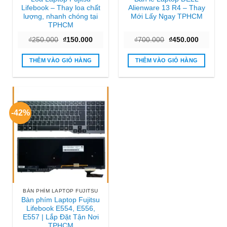
Lifebook – Thay loa chất
Alienware 13 R4 – Thay
lượng, nhanh chóng tại
Mới Lấy Ngay TPHCM
TPHCM
Giá
Giá
Giá
Giá
₫
250.000
₫
150.000
₫
700.000
₫
450.000
gốc
hiện
gốc
hiện
là:
tại
là:
tại
₫250.000.
là:
₫700.000.
là:
THÊM VÀO GIỎ HÀNG
THÊM VÀO GIỎ HÀNG
₫150.000.
₫450.000
-42%
BÀN PHÍM LAPTOP FUJITSU
Bàn phím Laptop Fujitsu
Lifebook E554, E556,
E557 | Lắp Đặt Tận Nơi
TPHCM