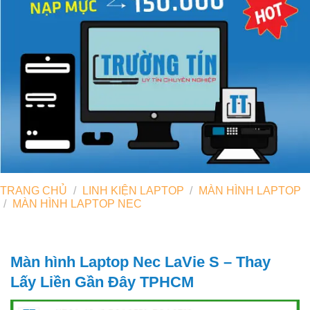
TRANG CHỦ
/
LINH KIỆN LAPTOP
/
MÀN HÌNH LAPTOP
/
MÀN HÌNH LAPTOP NEC
Màn hình Laptop Nec LaVie S – Thay
Lấy Liền Gần Đây TPHCM