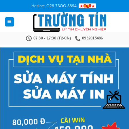
Bỏ
Hotline: O28 73OO 3894
qua
nội
dung
07:30 - 17:30 (T2-CN)
0932015486