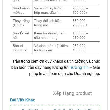
giấy
sạch/thay thế con lăn
300.000
Sửa bản in
Vệ sinh/thay trống,
200.000 –
mờ/sọc
hộp mực, đầu in
500.000+
Thay trống
Thay thế linh kiện
350.000 –
(Drum)
trống mới
700.000+
Sửa lỗi kết
Kiểm tra driver, cáp,
100.000 –
nối
cấu hình mạng
250.000
Bảo trì
Vệ sinh toàn bộ, kiểm
250.000 –
tổng quát
tra linh kiện
400.000
Trân trọng cảm ơn quý khách đã tin tưởng và chúc
bạn luôn tràn đầy năng lượng từ
Trường Tín
– Giải
pháp In ấn Toàn diện cho Doanh nghiệp.
Xếp Hạng product
Bài Viết Khác