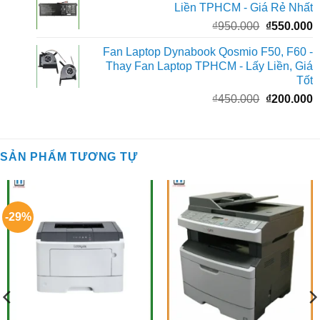
Liền TPHCM - Giá Rẻ Nhất
₫1.950.000.
l
Giá
G
₫
950.000
₫
550.000
₫
gốc
h
Fan Laptop Dynabook Qosmio F50, F60 -
là:
t
Thay Fan Laptop TPHCM - Lấy Liền, Giá
₫950.000.
l
Tốt
₫
Giá
G
₫
450.000
₫
200.000
gốc
h
là:
t
₫450.000.
l
SẢN PHẨM TƯƠNG TỰ
₫
-29%