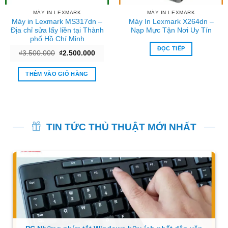
MÁY IN LEXMARK
MÁY IN LEXMARK
Máy in Lexmark MS317dn –
Máy In Lexmark X264dn –
Địa chỉ sửa lấy liền tại Thành
Nạp Mực Tận Nơi Uy Tín
phố Hồ Chí Minh
ĐỌC TIẾP
Giá
Giá
₫
3.500.000
₫
2.500.000
gốc
hiện
là:
tại
₫3.500.000.
là:
THÊM VÀO GIỎ HÀNG
0.000.
₫2.500.000.
TIN TỨC THỦ THUẬT MỚI NHẤT