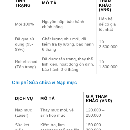
TÌNH
THAM
MÔ TẢ
TRẠNG
KHẢO
(VNĐ)
Liên hệ
Nguyên hộp, bảo hành
Mới 100%
để có giá
chính hãng
tốt nhất
Đã qua sử
Chất lượng như mới, đã
Từ
dụng (95-
kiểm tra kỹ lưỡng, bảo hành
2.500.000
99%)
6 tháng
Đã được tân trang, thay thế
Refurbished
Từ
linh kiện, hoạt động ổn định,
(Tân trang)
1.800.000
bảo hành 3-6 tháng
Chi phí Sửa chữa & Nạp mực
GIÁ THAM
DỊCH VỤ
MÔ TẢ
KHẢO (VNĐ)
Nạp mực
Thay mực mới, vệ
120.000 –
(Laser)
sinh hộp mực
250.000
Sửa kẹt
Kiểm tra, làm
150.000 –