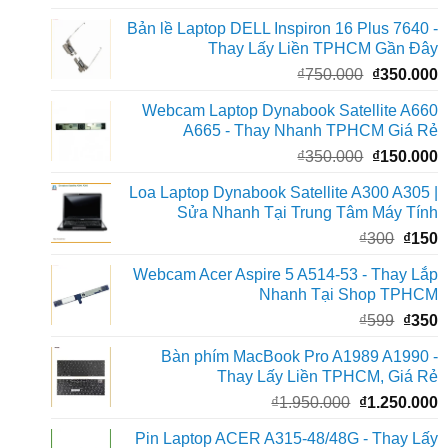
gốc
h
Bản lề Laptop DELL Inspiron 16 Plus 7640 -
là:
t
Thay Lấy Liền TPHCM Gần Đây
₫600.000.
l
Giá
G
₫
750.000
₫
350.000
₫
gốc
h
Webcam Laptop Dynabook Satellite A660
là:
t
A665 - Thay Nhanh TPHCM Giá Rẻ
₫750.000.
l
Giá
G
₫
350.000
₫
150.000
₫
gốc
h
Loa Laptop Dynabook Satellite A300 A305 |
là:
t
Sửa Nhanh Tại Trung Tâm Máy Tính
₫350.000.
l
Giá
G
₫
300
₫
150
₫
gốc
h
Webcam Acer Aspire 5 A514-53 - Thay Lắp
là:
t
Nhanh Tại Shop TPHCM
₫300.
l
Giá
G
₫
599
₫
350
₫
gốc
h
Bàn phím MacBook Pro A1989 A1990 -
là:
t
Thay Lấy Liền TPHCM, Giá Rẻ
₫599.
l
Giá
G
₫
1.950.000
₫
1.250.000
₫
gốc
h
Pin Laptop ACER A315-48/48G - Thay Lấy
là:
t