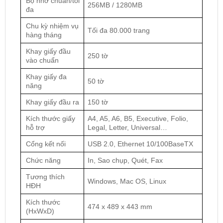
Bộ nhớ chuẩn/tối
256MB / 1280MB
đa
Chu kỳ nhiệm vụ
Tối đa 80.000 trang
hàng tháng
Khay giấy đầu
250 tờ
vào chuẩn
Khay giấy đa
50 tờ
năng
Khay giấy đầu ra
150 tờ
Kích thước giấy
A4, A5, A6, B5, Executive, Folio,
hỗ trợ
Legal, Letter, Universal…
Cổng kết nối
USB 2.0, Ethernet 10/100BaseTX
Chức năng
In, Sao chụp, Quét, Fax
Tương thích
Windows, Mac OS, Linux
HĐH
Kích thước
474 x 489 x 443 mm
(HxWxD)