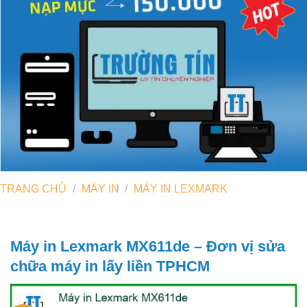
TRANG CHỦ
/
MÁY IN
/
MÁY IN LEXMARK
Máy in Lexmark MX611de – Đơn vị sửa
chữa máy in lấy liền TPHCM