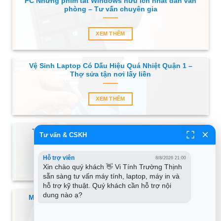
PC Những phím tắt Windows hữu ích nhất dân văn
phòng – Tư vấn chuyên gia
XEM THÊM
Vệ Sinh Laptop Có Dấu Hiệu Quá Nhiệt Quận 1 –
Thợ sửa tận nơi lấy liền
XEM THÊM
Thủ thuật Máy tính không cài Win 11 do TPM –
Tư vấn & CSKH
Trung tâm hỗ trợ gần đây
Hỗ trợ viên
8/8/2026 21:00
XEM THÊM
Xin chào quý khách 👋 Vi Tính Trường Thịnh 
sẵn sàng tư vấn máy tính, laptop, máy in và 
hỗ trợ kỹ thuật. Quý khách cần hỗ trợ nội 
dung nào ạ?
Macbook Safari tiêu tốn nhiều RAM có phải bình
thường không? – Tư vấn chuyên gia