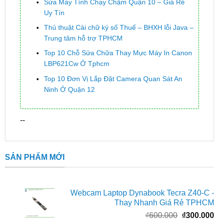
Sửa Máy Tính Chạy Chậm Quận 10 – Giá Rẻ
Uy Tín
Thủ thuật Cài chữ ký số Thuế – BHXH lỗi Java –
Trung tâm hỗ trợ TPHCM
Top 10 Chỗ Sửa Chữa Thay Mực Máy In Canon
LBP621Cw Ở Tphcm
Top 10 Đơn Vị Lắp Đặt Camera Quan Sát An
Ninh Ở Quận 12
--
SẢN PHẨM MỚI
Webcam Laptop Dynabook Tecra Z40-C -
Thay Nhanh Giá Rẻ TPHCM
Giá
G
₫
600.000
₫
300.000