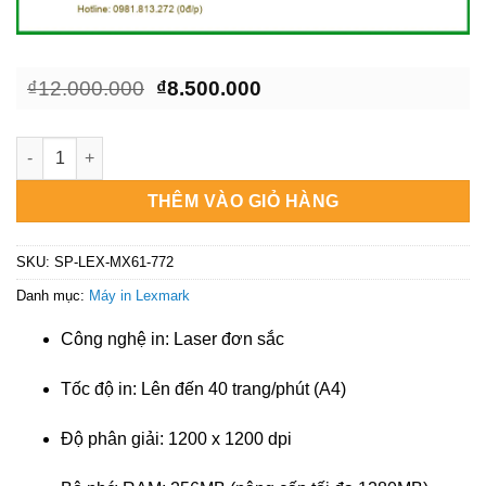
Giá
Giá
₫
12.000.000
₫
8.500.000
gốc
hiện
là:
tại
₫12.000.000.
là:
Máy in Lexmark MX611de - Đơn vị sửa chữa máy in lấy liền TP
₫8.500.000.
THÊM VÀO GIỎ HÀNG
SKU:
SP-LEX-MX61-772
Danh mục:
Máy in Lexmark
Công nghệ in: Laser đơn sắc
Tốc độ in: Lên đến 40 trang/phút (A4)
Độ phân giải: 1200 x 1200 dpi