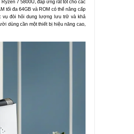
Ryzen 7 5800U, đáp ứng rất tốt cho các
RAM tối đa 64GB và ROM có thể nâng cấp
vụ đòi hỏi dung lượng lưu trữ và khả
ười dùng cần một thiết bị hiệu năng cao,