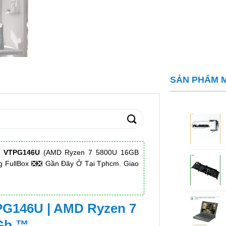
SẢN PHẨM 
h VTPG146U
(AMD Ryzen 7 5800U 16GB
 FullBox ❎❎ Gần Đây Ở Tại Tphcm. Giao
TPG146U | AMD Ryzen 7
Gb ™