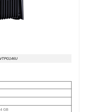
h VTPG146U
64 GB