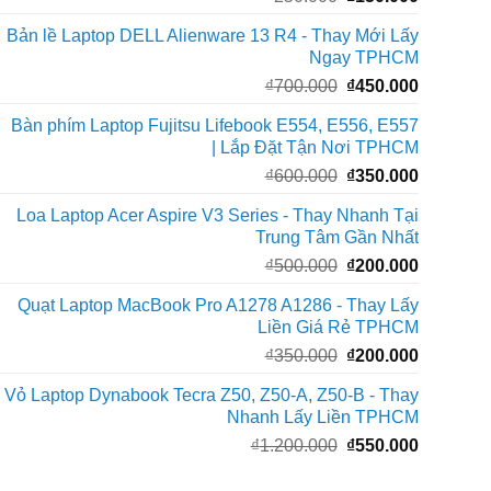
gốc
hiện
Bản lề Laptop DELL Alienware 13 R4 - Thay Mới Lấy
là:
tại
Ngay TPHCM
₫250.000.
là:
Giá
Giá
₫
700.000
₫
450.000
₫150.000
gốc
hiện
Bàn phím Laptop Fujitsu Lifebook E554, E556, E557
là:
tại
| Lắp Đặt Tận Nơi TPHCM
₫700.000.
là:
Giá
Giá
₫
600.000
₫
350.000
₫450.000
gốc
hiện
Loa Laptop Acer Aspire V3 Series - Thay Nhanh Tại
là:
tại
Trung Tâm Gần Nhất
₫600.000.
là:
Giá
Giá
₫
500.000
₫
200.000
₫350.000
gốc
hiện
Quạt Laptop MacBook Pro A1278 A1286 - Thay Lấy
là:
tại
Liền Giá Rẻ TPHCM
₫500.000.
là:
Giá
Giá
₫
350.000
₫
200.000
₫200.000
gốc
hiện
Vỏ Laptop Dynabook Tecra Z50, Z50-A, Z50-B - Thay
là:
tại
Nhanh Lấy Liền TPHCM
₫350.000.
là:
Giá
Giá
₫
1.200.000
₫
550.000
₫200.000
gốc
hiện
là:
tại