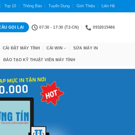
Top 10
Thông Báo
Tuyển Dụng
Giới Thiệu
Liên Hệ
07:30 - 17:30 (T2-CN)
0932015486
CÀI ĐẶT MÁY TÍNH
CÀI WIN
SỬA MÁY IN
ĐÀO TẠO KỸ THUẬT VIÊN MÁY TÍNH