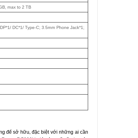
B, max to 2 TB
/DP*1/ DC*1/ Type-C; 3.5mm Phone Jack*1;
g để sở hữu, đặc biệt với những ai cần