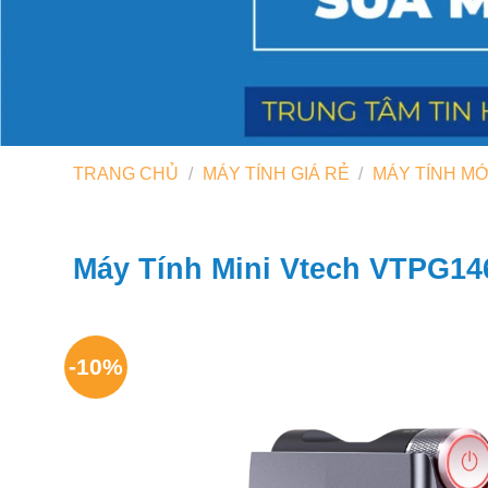
TRANG CHỦ
/
MÁY TÍNH GIÁ RẺ
/
MÁY TÍNH MỚ
Máy Tính Mini Vtech VTPG1
-10%