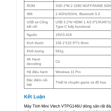
ROM
SSD 2*M.2 2280 NGFF/NVME 500G
Wifi
2.4GHz/5GHz, Bluetooth 5.0
USB và Cổng
USB 3.2*4/ HDMI 1.4/2.0*1/RJ45*1
kết nối
Type-C fully functional
Nguồn
19V/3.42A
Kích thước
156.1*132.9*71.8mm
Khối lượng
581g
4K Hard-
Có
decoding
Hệ điều hành
Windows 11 Pro
Đặc điểm nổi
Thiết bị chuyên game và đồ họa
bật
Kết Luận
Máy Tính Mini Vtech VTPG146U dòng sản rất đán