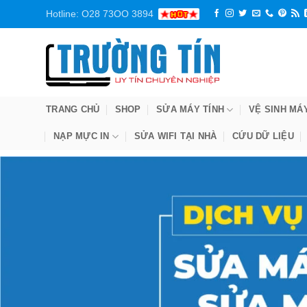
Bỏ
Hotline: O28 73OO 3894
qua
nội
dung
TRANG CHỦ
SHOP
SỬA MÁY TÍNH
VỆ SINH MÁ
NẠP MỰC IN
SỬA WIFI TẠI NHÀ
CỨU DỮ LIỆU