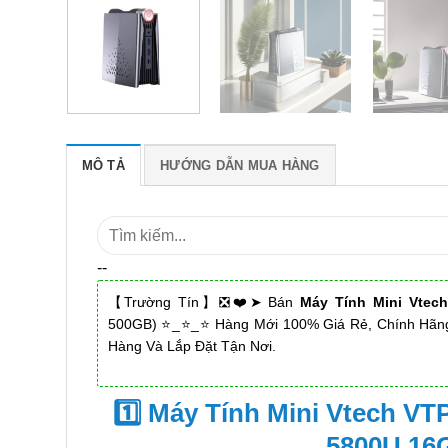
MÔ TẢ
HƯỚNG DẪN MUA HÀNG
Tìm
kiếm:
--
【Trường Tín】❎❤️➤ Bán
Máy Tính Mini Vtec
500GB) ⭐_⭐_⭐ Hàng Mới 100% Giá Rẻ, Chính Hãng
Hàng Và Lắp Đặt Tận Nơi.
1️⃣ Máy Tính Mini Vtech V
5800U 16