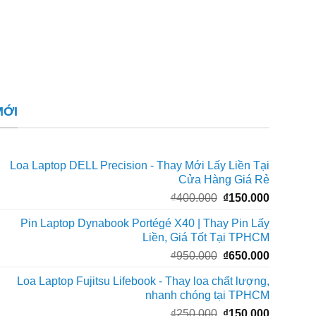
MỚI
Loa Laptop DELL Precision - Thay Mới Lấy Liền Tại
Cửa Hàng Giá Rẻ
Giá
Giá
₫
400.000
₫
150.000
gốc
hiện
Pin Laptop Dynabook Portégé X40 | Thay Pin Lấy
là:
tại
Liền, Giá Tốt Tại TPHCM
₫400.000.
là:
Giá
Giá
₫
950.000
₫
650.000
₫150.000
gốc
hiện
Loa Laptop Fujitsu Lifebook - Thay loa chất lượng,
là:
tại
nhanh chóng tại TPHCM
₫950.000.
là:
Giá
Giá
₫
250.000
₫
150.000
₫650.000