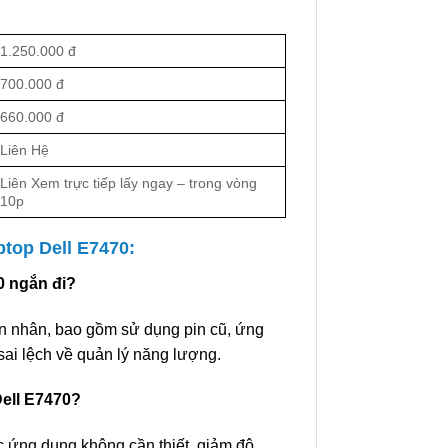
1.250.000 đ
700.000 đ
660.000 đ
Liên Hệ
Liên Xem trực tiếp lấy ngay – trong vòng
10p
ptop Dell E7470:
0 ngắn đi?
n nhân, bao gồm sử dụng pin cũ, ứng
sai lệch về quản lý năng lượng.
Dell E7470?
ác ứng dụng không cần thiết, giảm độ