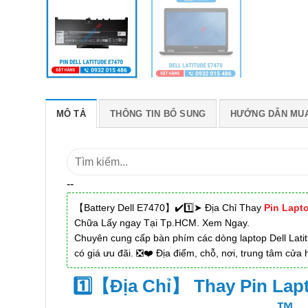
MÔ TẢ
THÔNG TIN BỔ SUNG
HƯỚNG DẪN MU
Tìm
kiếm:
--
【Battery Dell E7470】✔️1️⃣➤ Địa Chỉ Thay
Pin Lapto
Chữa Lấy ngay Tại Tp.HCM. Xem Ngay.
Chuyên cung cấp bàn phím các dòng laptop Dell Latitu
có giá ưu đãi. ❎❤️ Địa điểm, chỗ, nơi, trung tâm cửa h
1️⃣【Địa Chỉ】 Thay Pin Lapt