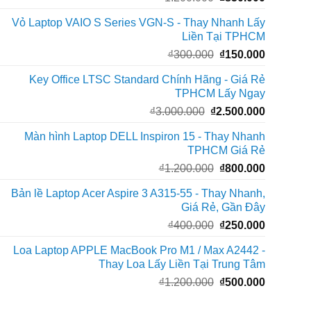
gốc
hiện
Vỏ Laptop VAIO S Series VGN-S - Thay Nhanh Lấy
là:
tại
Liền Tại TPHCM
₫1.200.000.
là:
Giá
Giá
₫
300.000
₫
150.000
₫850.000
gốc
hiện
Key Office LTSC Standard Chính Hãng - Giá Rẻ
là:
tại
TPHCM Lấy Ngay
₫300.000.
là:
Giá
Giá
₫
3.000.000
₫
2.500.000
₫150.000
gốc
hiện
Màn hình Laptop DELL Inspiron 15 - Thay Nhanh
là:
tại
TPHCM Giá Rẻ
₫3.000.000.
là:
Giá
Giá
₫
1.200.000
₫
800.000
₫2.500.0
gốc
hiện
Bản lề Laptop Acer Aspire 3 A315-55 - Thay Nhanh,
là:
tại
Giá Rẻ, Gần Đây
₫1.200.000.
là:
Giá
Giá
₫
400.000
₫
250.000
₫800.000
gốc
hiện
Loa Laptop APPLE MacBook Pro M1 / Max A2442 -
là:
tại
Thay Loa Lấy Liền Tại Trung Tâm
₫400.000.
là:
Giá
Giá
₫
1.200.000
₫
500.000
₫250.000
gốc
hiện
là:
tại