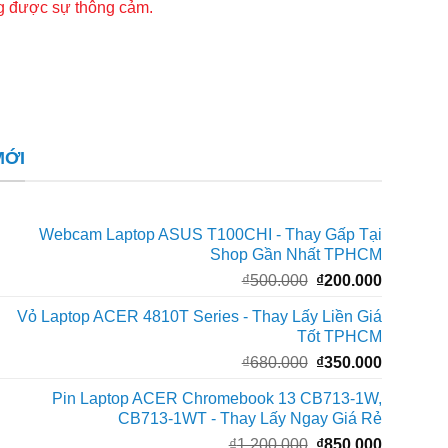
ng được sự thông cảm.
MỚI
Webcam Laptop ASUS T100CHI - Thay Gấp Tại
Shop Gần Nhất TPHCM
Giá
Giá
₫
500.000
₫
200.000
gốc
hiện
Vỏ Laptop ACER 4810T Series - Thay Lấy Liền Giá
là:
tại
Tốt TPHCM
₫500.000.
là:
Giá
Giá
₫
680.000
₫
350.000
₫200.000
gốc
hiện
Pin Laptop ACER Chromebook 13 CB713-1W,
là:
tại
CB713-1WT - Thay Lấy Ngay Giá Rẻ
₫680.000.
là:
Giá
Giá
₫
1.200.000
₫
850.000
₫350.000