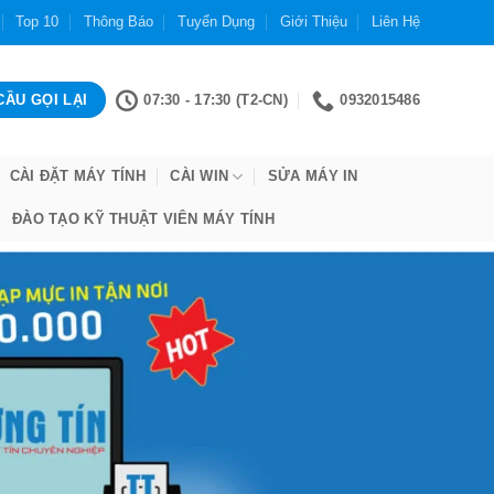
Top 10
Thông Báo
Tuyển Dụng
Giới Thiệu
Liên Hệ
07:30 - 17:30 (T2-CN)
0932015486
CÀI ĐẶT MÁY TÍNH
CÀI WIN
SỬA MÁY IN
ĐÀO TẠO KỸ THUẬT VIÊN MÁY TÍNH