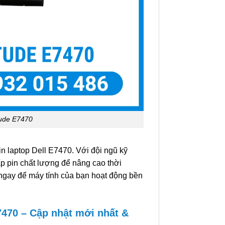
tude E7470
in laptop Dell E7470. Với đội ngũ kỹ
ấp pin chất lượng để nâng cao thời
 ngay để máy tính của bạn hoạt động bền
7470 – Cập nhật mới nhất &