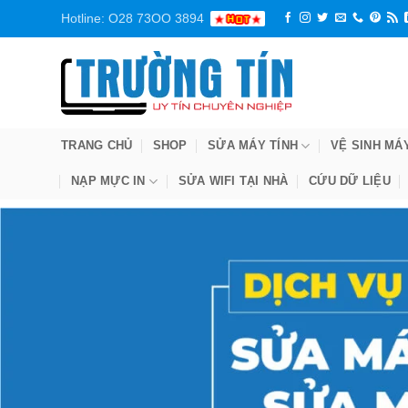
Bỏ
Hotline: O28 73OO 3894
qua
nội
dung
TRANG CHỦ
SHOP
SỬA MÁY TÍNH
VỆ SINH MÁ
NẠP MỰC IN
SỬA WIFI TẠI NHÀ
CỨU DỮ LIỆU