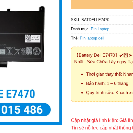
SKU:
BATDELL E7470
Danh mục:
Pin Laptop
Thẻ:
Pin laptop dell
【Battery Dell E7470】✔️1️⃣➤
Nhất . Sửa Chữa Lấy ngay T
Thời gian thay thế: Nha
Bảo hành: 1 – 6 tháng
Quy trình sửa: Khách xe
Cập nhật giá linh kiện: Giá l
Tín sẽ nỗ lực cập nhật thông 