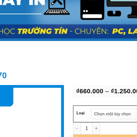
P
70
₫
660.000
–
₫
1.250.0
Loại
Pin Laptop Dell Latitude E747