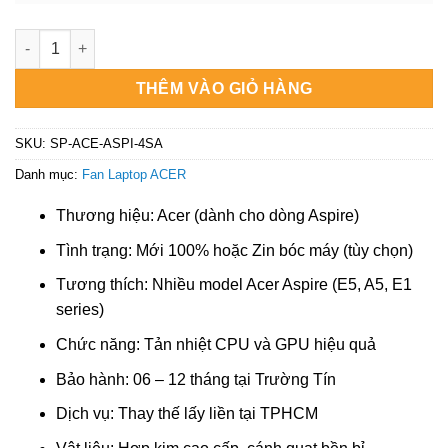
gốc
hiện
là:
tại
₫450.000.
là:
Quạt tản nhiệt Laptop ACER Aspire ES1-111, ES1-111M - Địa chỉ
₫250.000.
THÊM VÀO GIỎ HÀNG
SKU:
SP-ACE-ASPI-4SA
Danh mục:
Fan Laptop ACER
Thương hiệu: Acer (dành cho dòng Aspire)
Tình trạng: Mới 100% hoặc Zin bóc máy (tùy chọn)
Tương thích: Nhiều model Acer Aspire (E5, A5, E1
series)
Chức năng: Tản nhiệt CPU và GPU hiệu quả
Bảo hành: 06 – 12 tháng tại Trường Tín
Dịch vụ: Thay thế lấy liền tại TPHCM