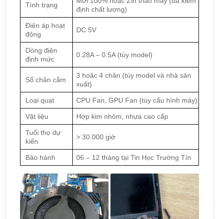
Mới 100% hoặc Zin tháo máy (đã kiểm
Tình trạng
định chất lượng)
Điện áp hoạt
DC 5V
động
Dòng điện
0.28A – 0.5A (tùy model)
định mức
3 hoặc 4 chân (tùy model và nhà sản
Số chân cắm
xuất)
Loại quạt
CPU Fan, GPU Fan (tùy cấu hình máy)
Vật liệu
Hợp kim nhôm, nhựa cao cấp
Tuổi thọ dự
> 30.000 giờ
kiến
Bảo hành
06 – 12 tháng tại Tin Học Trường Tín