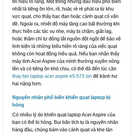
tín hiệu rõ ràng. Một trong những dấu hiệu phổ biến
nhất là tiếng ồn lớn, rít, hoặc rè rè phát ra từ khu
vực quạt, cho thấy bạc đạn hoặc cánh quạt có vấn
đề. Ngoài ra, nhiệt độ máy tăng cao bất thường khi
thực hiện các tác vụ nhẹ, máy bị chậm, giật lag,
hoặc thậm chí tự động tắt nguồn đột ngột để bảo vệ
linh kiện là những biểu hiện rõ ràng của việc quạt
không còn hoạt động hiệu quả. Nếu bạn nhận thấy
máy tính Acer Aspire của mình thường xuyên nóng
lên và có tiếng ồn khó chịu, có thể đã đến lúc cần
thay fan laptop acer aspire e5-573 zin
để tránh hư
hại nặng hơn.
Nguyên nhân phổ biến khiến quạt laptop bị
hỏng
Có nhiều lý do khiến quạt laptop Acer Aspire của
bạn có thể bị hỏng. Bụi bẩn tích tụ là nguyên nhân
hàng đầu, chúng bám vào cánh quạt và khe tản