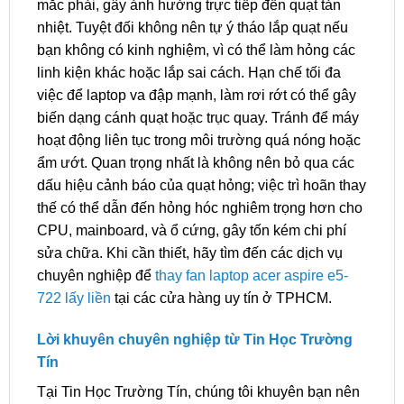
mắc phải, gây ảnh hưởng trực tiếp đến quạt tản
nhiệt. Tuyệt đối không nên tự ý tháo lắp quạt nếu
bạn không có kinh nghiệm, vì có thể làm hỏng các
linh kiện khác hoặc lắp sai cách. Hạn chế tối đa
việc để laptop va đập mạnh, làm rơi rớt có thể gây
biến dạng cánh quạt hoặc trục quay. Tránh để máy
hoạt động liên tục trong môi trường quá nóng hoặc
ẩm ướt. Quan trọng nhất là không nên bỏ qua các
dấu hiệu cảnh báo của quạt hỏng; việc trì hoãn thay
thế có thể dẫn đến hỏng hóc nghiêm trọng hơn cho
CPU, mainboard, và ổ cứng, gây tốn kém chi phí
sửa chữa. Khi cần thiết, hãy tìm đến các dịch vụ
chuyên nghiệp để
thay fan laptop acer aspire e5-
722 lấy liền
tại các cửa hàng uy tín ở TPHCM.
Lời khuyên chuyên nghiệp từ Tin Học Trường
Tín
Tại Tin Học Trường Tín, chúng tôi khuyên bạn nên