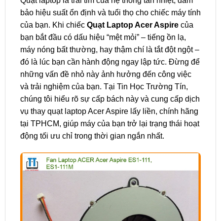
Quạt laptop là trái tim của hệ thống tản nhiệt, đảm
bảo hiệu suất ổn định và tuổi thọ cho chiếc máy tính
của bạn. Khi chiếc
Quạt Laptop Acer Aspire
của
bạn bắt đầu có dấu hiệu “mệt mỏi” – tiếng ồn lạ,
máy nóng bất thường, hay thậm chí là tắt đột ngột –
đó là lúc bạn cần hành động ngay lập tức. Đừng để
những vấn đề nhỏ này ảnh hưởng đến công việc
và trải nghiệm của bạn. Tại Tin Học Trường Tín,
chúng tôi hiểu rõ sự cấp bách này và cung cấp dịch
vụ thay quạt laptop Acer Aspire lấy liền, chính hãng
tại TPHCM, giúp máy của bạn trở lại trạng thái hoạt
động tối ưu chỉ trong thời gian ngắn nhất.