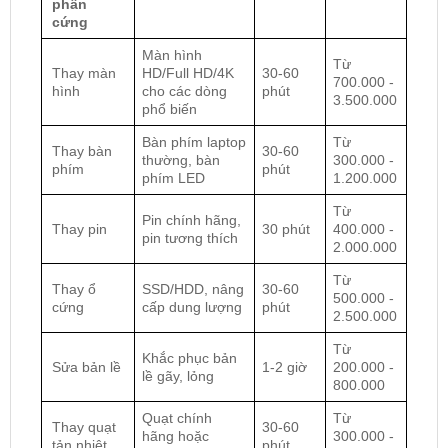
phần
cứng
Màn hình
Từ
Thay màn
HD/Full HD/4K
30-60
700.000 -
hình
cho các dòng
phút
3.500.000
phổ biến
Bàn phím laptop
Từ
Thay bàn
30-60
thường, bàn
300.000 -
phím
phút
phím LED
1.200.000
Từ
Pin chính hãng,
Thay pin
30 phút
400.000 -
pin tương thích
2.000.000
Từ
Thay ổ
SSD/HDD, nâng
30-60
500.000 -
cứng
cấp dung lượng
phút
2.500.000
Từ
Khắc phục bản
Sửa bản lề
1-2 giờ
200.000 -
lề gãy, lỏng
800.000
Quạt chính
Từ
Thay quạt
30-60
hãng hoặc
300.000 -
tản nhiệt
phút