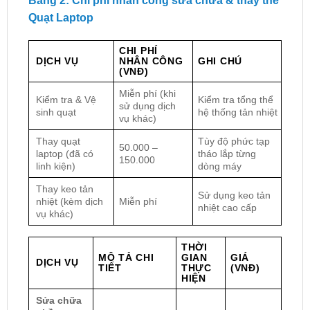
Bảng 2: Chi phí nhân công sửa chữa & thay thế
Quạt Laptop
CHI PHÍ
DỊCH VỤ
NHÂN CÔNG
GHI CHÚ
(VNĐ)
Miễn phí (khi
Kiểm tra & Vệ
Kiểm tra tổng thể
sử dụng dịch
sinh quạt
hệ thống tản nhiệt
vụ khác)
Thay quạt
Tùy độ phức tạp
50.000 –
laptop (đã có
tháo lắp từng
150.000
linh kiện)
dòng máy
Thay keo tản
Sử dụng keo tản
nhiệt (kèm dịch
Miễn phí
nhiệt cao cấp
vụ khác)
THỜI
MÔ TẢ CHI
GIAN
GIÁ
DỊCH VỤ
TIẾT
THỰC
(VNĐ)
HIỆN
Sửa chữa