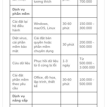
tương thích
700.000
Dịch vụ
phần mềm
Cài đặt lại
Windows,
30-60
150.000 -
hệ điều
macOS, Linux
phút
300.000
hành
Diệt virus,
Cài đặt bản
cài phần
quyền hoặc
200.000 -
30 phút
mềm bảo
phần mềm
500.000
mật
chuyên dụng
Từ
Phục hồi dữ liệu
1-3
Cứu dữ liệu
500.000 -
từ ổ cứng bị lỗi
ngày
3.000.000
Cài đặt
Office, đồ họa,
phần mềm
30-60
100.000 -
lập trình, thiết
theo yêu
phút
500.000
kế
cầu
Dịch vụ
nâng cấp