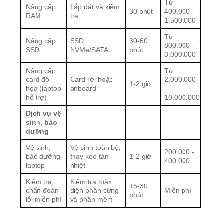
Từ
Nâng cấp
Lắp đặt và kiểm
30 phút
400.000 -
RAM
tra
1.500.000
Từ
Nâng cấp
SSD
30-60
800.000 -
SSD
NVMe/SATA
phút
3.000.000
Nâng cấp
Từ
card đồ
Card rời hoặc
2.000.000
1-2 giờ
họa (laptop
onboard
-
hỗ trợ)
10.000.000
Dịch vụ vệ
sinh, bảo
dưỡng
Vệ sinh,
Vệ sinh toàn bộ,
200.000 -
bảo dưỡng
thay keo tản
1-2 giờ
400.000
laptop
nhiệt
Kiểm tra,
Kiểm tra toàn
15-30
chẩn đoán
diện phần cứng
Miễn phí
phút
lỗi miễn phí
và phần mềm