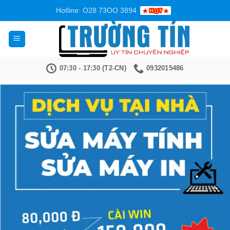
Bỏ
Hotline: O28 73OO 3894
qua
nội
dung
07:30 - 17:30 (T2-CN)
0932015486