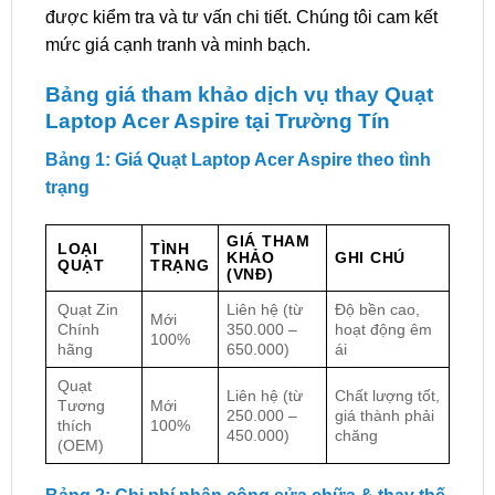
được kiểm tra và tư vấn chi tiết. Chúng tôi cam kết
mức giá cạnh tranh và minh bạch.
Bảng giá tham khảo dịch vụ thay Quạt
Laptop Acer Aspire tại Trường Tín
Bảng 1: Giá Quạt Laptop Acer Aspire theo tình
trạng
GIÁ THAM
LOẠI
TÌNH
KHẢO
GHI CHÚ
QUẠT
TRẠNG
(VNĐ)
Quạt Zin
Liên hệ (từ
Độ bền cao,
Mới
Chính
350.000 –
hoạt động êm
100%
hãng
650.000)
ái
Quạt
Liên hệ (từ
Chất lượng tốt,
Tương
Mới
250.000 –
giá thành phải
thích
100%
450.000)
chăng
(OEM)