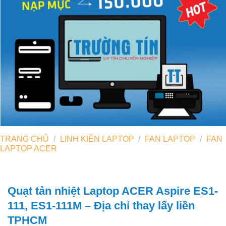
TRANG CHỦ
/
LINH KIỆN LAPTOP
/
FAN LAPTOP
/
FAN
LAPTOP ACER
Quạt tản nhiệt Laptop ACER Aspire ES1-
111, ES1-111M – Địa chỉ thay lấy liền
TPHCM