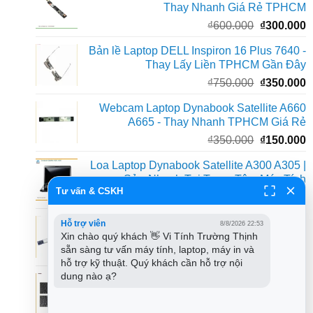
Thay Nhanh Giá Rẻ TPHCM
Giá
G
₫
600.000
₫
300.000
gốc
h
Bản lề Laptop DELL Inspiron 16 Plus 7640 -
là:
t
Thay Lấy Liền TPHCM Gần Đây
₫600.000.
l
Giá
G
₫
750.000
₫
350.000
₫
gốc
h
Webcam Laptop Dynabook Satellite A660
là:
t
A665 - Thay Nhanh TPHCM Giá Rẻ
₫750.000.
l
Giá
G
₫
350.000
₫
150.000
₫
gốc
h
Loa Laptop Dynabook Satellite A300 A305 |
là:
t
Sửa Nhanh Tại Trung Tâm Máy Tính
₫350.000.
l
Tư vấn & CSKH
Giá
G
₫
300
₫
150
₫
gốc
h
Webcam Acer Aspire 5 A514-53 - Thay Lắp
Hỗ trợ viên
8/8/2026 22:53
là:
t
Xin chào quý khách 👋 Vi Tính Trường Thịnh 
Nhanh Tại Shop TPHCM
₫300.
l
sẵn sàng tư vấn máy tính, laptop, máy in và 
Giá
G
₫
599
₫
350
₫
hỗ trợ kỹ thuật. Quý khách cần hỗ trợ nội 
gốc
h
dung nào ạ?
Bàn phím MacBook Pro A1989 A1990 -
là:
t
Thay Lấy Liền TPHCM, Giá Rẻ
₫599.
l
Giá
G
₫
1.950.000
₫
1.250.000
₫