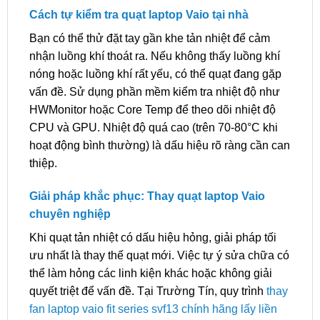
Cách tự kiểm tra quạt laptop Vaio tại nhà
Bạn có thể thử đặt tay gần khe tản nhiệt để cảm
nhận luồng khí thoát ra. Nếu không thấy luồng khí
nóng hoặc luồng khí rất yếu, có thể quạt đang gặp
vấn đề. Sử dụng phần mềm kiểm tra nhiệt độ như
HWMonitor hoặc Core Temp để theo dõi nhiệt độ
CPU và GPU. Nhiệt độ quá cao (trên 70-80°C khi
hoạt động bình thường) là dấu hiệu rõ ràng cần can
thiệp.
Giải pháp khắc phục: Thay quạt laptop Vaio
chuyên nghiệp
Khi quạt tản nhiệt có dấu hiệu hỏng, giải pháp tối
ưu nhất là thay thế quạt mới. Việc tự ý sửa chữa có
thể làm hỏng các linh kiện khác hoặc không giải
quyết triệt để vấn đề. Tại Trường Tín, quy trình
thay
fan laptop vaio fit series svf13 chính hãng lấy liền