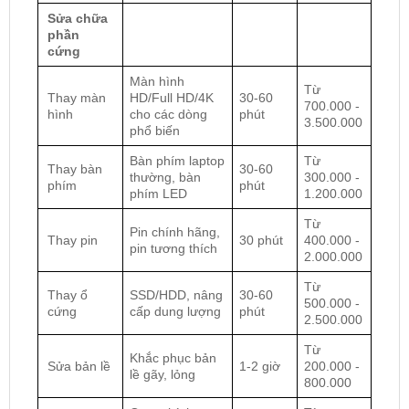
Sửa chữa
phần
cứng
Màn hình
Từ
Thay màn
HD/Full HD/4K
30-60
700.000 -
hình
cho các dòng
phút
3.500.000
phổ biến
Bàn phím laptop
Từ
Thay bàn
30-60
thường, bàn
300.000 -
phím
phút
phím LED
1.200.000
Từ
Pin chính hãng,
Thay pin
30 phút
400.000 -
pin tương thích
2.000.000
Từ
Thay ổ
SSD/HDD, nâng
30-60
500.000 -
cứng
cấp dung lượng
phút
2.500.000
Từ
Khắc phục bản
Sửa bản lề
1-2 giờ
200.000 -
lề gãy, lỏng
800.000