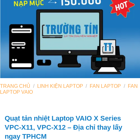
TRANG CHỦ
/
LINH KIỆN LAPTOP
/
FAN LAPTOP
/
FAN
LAPTOP VAIO
Quạt tản nhiệt Laptop VAIO X Series
VPC-X11, VPC-X12 – Địa chỉ thay lấy
ngay TPHCM