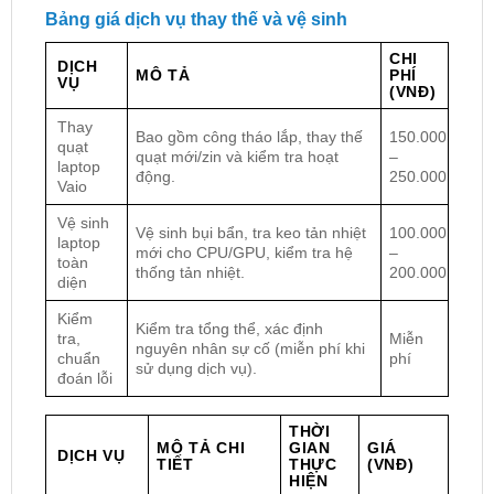
Bảng giá dịch vụ thay thế và vệ sinh
CHI
DỊCH
MÔ TẢ
PHÍ
VỤ
(VNĐ)
Thay
Bao gồm công tháo lắp, thay thế
150.000
quạt
quạt mới/zin và kiểm tra hoạt
–
laptop
động.
250.000
Vaio
Vệ sinh
Vệ sinh bụi bẩn, tra keo tản nhiệt
100.000
laptop
mới cho CPU/GPU, kiểm tra hệ
–
toàn
thống tản nhiệt.
200.000
diện
Kiểm
Kiểm tra tổng thể, xác định
tra,
Miễn
nguyên nhân sự cố (miễn phí khi
chuẩn
phí
sử dụng dịch vụ).
đoán lỗi
THỜI
MÔ TẢ CHI
GIAN
GIÁ
DỊCH VỤ
TIẾT
THỰC
(VNĐ)
HIỆN