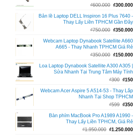
Giá
G
₫
600.000
₫
300.000
gốc
h
Bản lề Laptop DELL Inspiron 16 Plus 7640 -
là:
t
Thay Lấy Liền TPHCM Gần Đây
₫600.000.
l
Giá
G
₫
750.000
₫
350.000
₫
gốc
h
Webcam Laptop Dynabook Satellite A660
là:
t
A665 - Thay Nhanh TPHCM Giá Rẻ
₫750.000.
l
Giá
G
₫
350.000
₫
150.000
₫
gốc
h
Loa Laptop Dynabook Satellite A300 A305 |
là:
t
Sửa Nhanh Tại Trung Tâm Máy Tính
₫350.000.
l
Giá
G
₫
300
₫
150
₫
gốc
h
Webcam Acer Aspire 5 A514-53 - Thay Lắp
là:
t
Nhanh Tại Shop TPHCM
₫300.
l
Giá
G
₫
599
₫
350
₫
gốc
h
Bàn phím MacBook Pro A1989 A1990 -
là:
t
Thay Lấy Liền TPHCM, Giá Rẻ
₫599.
l
Giá
G
₫
1.950.000
₫
1.250.000
₫
gốc
h