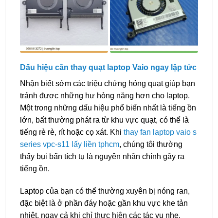
Dấu hiệu cần thay quạt laptop Vaio ngay lập tức
Nhận biết sớm các triệu chứng hỏng quạt giúp bạn
tránh được những hư hỏng nặng hơn cho laptop.
Một trong những dấu hiệu phổ biến nhất là tiếng ồn
lớn, bất thường phát ra từ khu vực quạt, có thể là
tiếng rè rè, rít hoặc cọ xát. Khi
thay fan laptop vaio s
series vpc-s11 lấy liền tphcm
, chúng tôi thường
thấy bụi bẩn tích tụ là nguyên nhân chính gây ra
tiếng ồn.
Laptop của bạn có thể thường xuyên bị nóng ran,
đặc biệt là ở phần đáy hoặc gần khu vực khe tản
nhiệt, ngay cả khi chỉ thực hiện các tác vụ nhẹ.