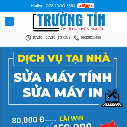
Bỏ
Hotline: O28 73OO 3894
qua
nội
dung
07:30 - 17:30 (T2-CN)
0932015486