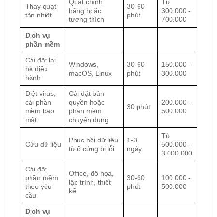
Quạt chính
Từ
Thay quạt
30-60
hãng hoặc
300.000 -
tản nhiệt
phút
tương thích
700.000
Dịch vụ
phần mềm
Cài đặt lại
Windows,
30-60
150.000 -
hệ điều
macOS, Linux
phút
300.000
hành
Diệt virus,
Cài đặt bản
cài phần
quyền hoặc
200.000 -
30 phút
mềm bảo
phần mềm
500.000
mật
chuyên dụng
Từ
Phục hồi dữ liệu
1-3
Cứu dữ liệu
500.000 -
từ ổ cứng bị lỗi
ngày
3.000.000
Cài đặt
Office, đồ họa,
phần mềm
30-60
100.000 -
lập trình, thiết
theo yêu
phút
500.000
kế
cầu
Dịch vụ