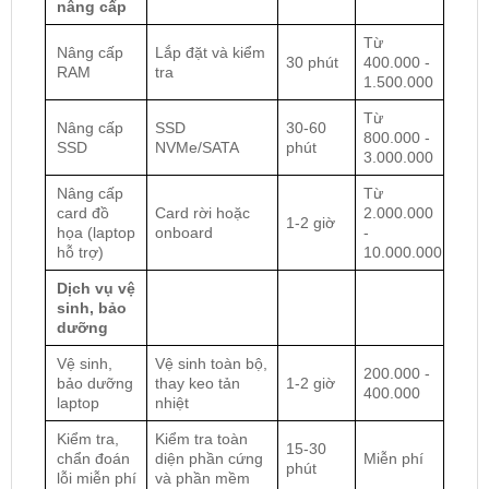
nâng cấp
Từ
Nâng cấp
Lắp đặt và kiểm
30 phút
400.000 -
RAM
tra
1.500.000
Từ
Nâng cấp
SSD
30-60
800.000 -
SSD
NVMe/SATA
phút
3.000.000
Nâng cấp
Từ
card đồ
Card rời hoặc
2.000.000
1-2 giờ
họa (laptop
onboard
-
hỗ trợ)
10.000.000
Dịch vụ vệ
sinh, bảo
dưỡng
Vệ sinh,
Vệ sinh toàn bộ,
200.000 -
bảo dưỡng
thay keo tản
1-2 giờ
400.000
laptop
nhiệt
Kiểm tra,
Kiểm tra toàn
15-30
chẩn đoán
diện phần cứng
Miễn phí
phút
lỗi miễn phí
và phần mềm