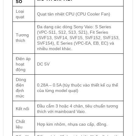
SỐ
Loại
Quạt tản nhiệt CPU (CPU Cooler Fan)
quạt
Đa dạng các dòng Sony Vaio: S Series
(VPC-S11, S12, S13, S21), Fit Series
Tương
(SVF13, SVF14, SVF15, SVF152, SVF153,
thích
SVF154), E Series (VPC-EA, EB, EC) và
nhiều model khác.
Điện áp
hoạt
DC 5V
động
Dòng
điện
0.28A – 0.5A (tùy thuộc vào thiết kế cụ thể
định
của từng model quạt)
mức
Đầu cắm 3 hoặc 4 chân, tiêu chuẩn tương
Kết nối
thích với mainboard Vaio.
Chất
Hợp kim nhôm, nhựa cao cấp, đồng.
liệu