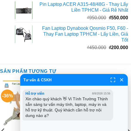
Pin Laptop ACER A315-48/48G - Thay Lấy
là:
t
Liền TPHCM - Giá Rẻ Nhất
₫1.950.000.
l
Giá
G
₫
950.000
₫
550.000
₫
gốc
h
Fan Laptop Dynabook Qosmio F50, F60 -
là:
t
Thay Fan Laptop TPHCM - Lấy Liền, Giá
₫950.000.
l
Tốt
₫
Giá
G
₫
450.000
₫
200.000
gốc
h
là:
t
₫450.000.
l
SẢN PHẨM TƯƠNG TỰ
₫
Tư vấn & CSKH
Hỗ trợ viên
8/8/2026 15:56
-36%
-50%
Xin chào quý khách 👋 Vi Tính Trường Thịnh 
sẵn sàng tư vấn máy tính, laptop, máy in và 
hỗ trợ kỹ thuật. Quý khách cần hỗ trợ nội 
dung nào ạ?