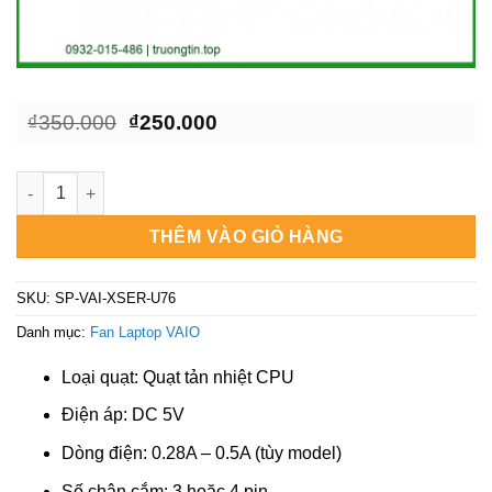
Giá
Giá
₫
350.000
₫
250.000
gốc
hiện
là:
tại
₫350.000.
là:
Quạt tản nhiệt Laptop VAIO X Series VPC-X11, VPC-X12 - Địa c
₫250.000.
THÊM VÀO GIỎ HÀNG
SKU:
SP-VAI-XSER-U76
Danh mục:
Fan Laptop VAIO
Loại quạt: Quạt tản nhiệt CPU
Điện áp: DC 5V
Dòng điện: 0.28A – 0.5A (tùy model)
Số chân cắm: 3 hoặc 4 pin