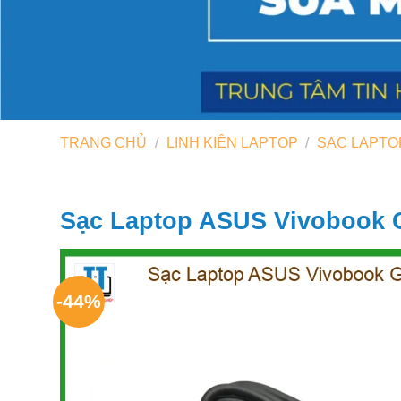
TRANG CHỦ
/
LINH KIỆN LAPTOP
/
SẠC LAPTO
Sạc Laptop ASUS Vivobook G
-44%