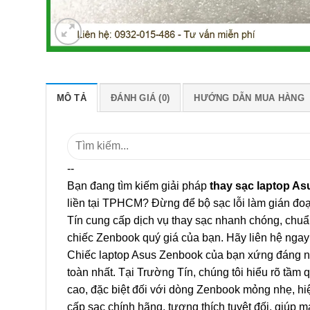
MÔ TẢ
ĐÁNH GIÁ (0)
HƯỚNG DẪN MUA HÀNG
Tìm
kiếm:
--
Bạn đang tìm kiếm giải pháp
thay sạc laptop 
liền tại TPHCM? Đừng để bộ sạc lỗi làm gián đoạn
Tín cung cấp dịch vụ thay sạc nhanh chóng, chu
chiếc Zenbook quý giá của bạn. Hãy liên hệ ngay 
Chiếc laptop Asus Zenbook của bạn xứng đáng n
toàn nhất. Tại Trường Tín, chúng tôi hiểu rõ tầm
cao, đặc biệt đối với dòng Zenbook mỏng nhẹ, hi
cấp sạc chính hãng, tương thích tuyệt đối, giúp m