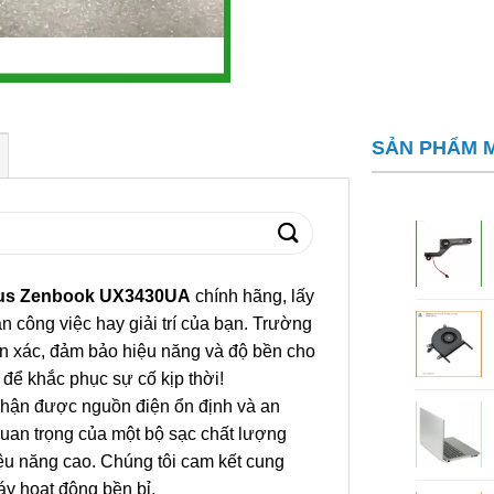
SẢN PHẨM 
Asus Zenbook UX3430UA
chính hãng, lấy
 công việc hay giải trí của bạn. Trường
ẩn xác, đảm bảo hiệu năng và độ bền cho
để khắc phục sự cố kịp thời!
hận được nguồn điện ổn định và an
 quan trọng của một bộ sạc chất lượng
ệu năng cao. Chúng tôi cam kết cung
áy hoạt động bền bỉ.