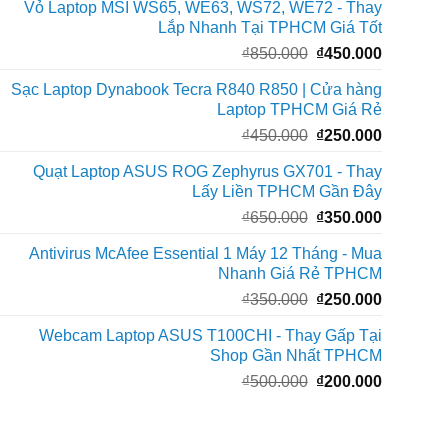
Vỏ Laptop MSI WS65, WE63, WS72, WE72 - Thay
là:
tại
Lắp Nhanh Tại TPHCM Giá Tốt
₫1.200.000.
là:
Giá
Giá
₫
850.000
₫
450.000
₫550.000
gốc
hiện
Sạc Laptop Dynabook Tecra R840 R850 | Cửa hàng
là:
tại
Laptop TPHCM Giá Rẻ
₫850.000.
là:
Giá
Giá
₫
450.000
₫
250.000
₫450.000
gốc
hiện
Quạt Laptop ASUS ROG Zephyrus GX701 - Thay
là:
tại
Lấy Liền TPHCM Gần Đây
₫450.000.
là:
Giá
Giá
₫
650.000
₫
350.000
₫250.000
gốc
hiện
Antivirus McAfee Essential 1 Máy 12 Tháng - Mua
là:
tại
Nhanh Giá Rẻ TPHCM
₫650.000.
là:
Giá
Giá
₫
350.000
₫
250.000
₫350.000
gốc
hiện
Webcam Laptop ASUS T100CHI - Thay Gấp Tại
là:
tại
Shop Gần Nhất TPHCM
₫350.000.
là:
Giá
Giá
₫
500.000
₫
200.000
₫250.000
gốc
hiện
là:
tại
₫500.000.
là: