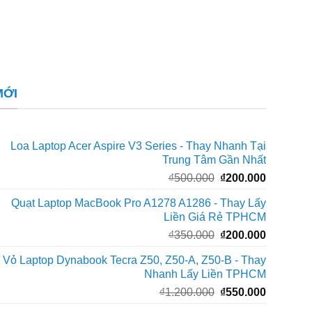
MỚI
Loa Laptop Acer Aspire V3 Series - Thay Nhanh Tại
Trung Tâm Gần Nhất
Giá
Giá
₫
500.000
₫
200.000
gốc
hiện
Quạt Laptop MacBook Pro A1278 A1286 - Thay Lấy
là:
tại
Liền Giá Rẻ TPHCM
₫500.000.
là:
Giá
Giá
₫
350.000
₫
200.000
₫200.000
gốc
hiện
Vỏ Laptop Dynabook Tecra Z50, Z50-A, Z50-B - Thay
là:
tại
Nhanh Lấy Liền TPHCM
₫350.000.
là:
Giá
Giá
₫
1.200.000
₫
550.000
₫200.000
gốc
hiện