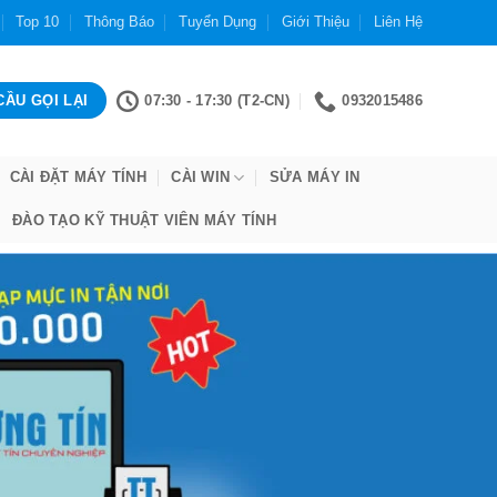
Top 10
Thông Báo
Tuyển Dụng
Giới Thiệu
Liên Hệ
07:30 - 17:30 (T2-CN)
0932015486
CÀI ĐẶT MÁY TÍNH
CÀI WIN
SỬA MÁY IN
ĐÀO TẠO KỸ THUẬT VIÊN MÁY TÍNH