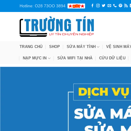
Bỏ
Hotline: O28 73OO 3894
qua
nội
dung
TRANG CHỦ
SHOP
SỬA MÁY TÍNH
VỆ SINH MÁ
NẠP MỰC IN
SỬA WIFI TẠI NHÀ
CỨU DỮ LIỆU