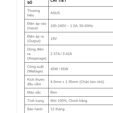
CHI TIẾT
SỐ
Thương
ASUS
hiệu
Điện áp vào
100-240V ~ 1.5A, 50-60Hz
(Input)
Điện áp ra
19V
(Output)
Dòng điện
ra
2.37A / 3.42A
(Amperage)
Công suất
45W / 65W
(Wattage)
Kích thước
4.0mm x 1.35mm (Chân kim nhỏ)
đầu cắm
Màu sắc
Đen
Tình trạng
Mới 100%, Chính hãng
Bảo hành
12 tháng