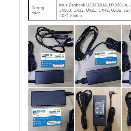
Asus Zenbook UX3430UA, UX330UA, 
Tương
UX303, UX32, UX21, UX42, UX52, và n
thích
4.0×1.35mm.