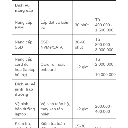
Dịch vụ
nâng cấp
Từ
Nâng cấp
Lắp đặt và kiểm
30 phút
400.000 -
RAM
tra
1.500.000
Từ
Nâng cấp
SSD
30-60
800.000 -
SSD
NVMe/SATA
phút
3.000.000
Nâng cấp
Từ
card đồ
Card rời hoặc
2.000.000
1-2 giờ
họa (laptop
onboard
-
hỗ trợ)
10.000.000
Dịch vụ vệ
sinh, bảo
dưỡng
Vệ sinh,
Vệ sinh toàn bộ,
200.000 -
bảo dưỡng
thay keo tản
1-2 giờ
400.000
laptop
nhiệt
Kiểm tra,
Kiểm tra toàn
15-30