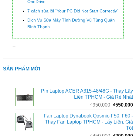
OneDrive
7 cách sửa lỗi “Your PC Did Not Start Correctly”
Dịch Vụ Sửa Máy Tính Đường Vũ Tùng Quận
Bình Thạnh
--
SẢN PHẨM MỚI
Pin Laptop ACER A315-48/48G - Thay Lấy
Liền TPHCM - Giá Rẻ Nhất
Giá
G
₫
950.000
₫
550.000
gốc
h
Fan Laptop Dynabook Qosmio F50, F60 -
là:
t
Thay Fan Laptop TPHCM - Lấy Liền, Giá
₫950.000.
l
Tốt
₫
Giá
G
₫
450.000
₫
200.000