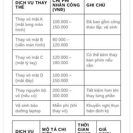
CHI PHÍ
DỊCH VỤ THAY
NHÂN CÔNG
GHI CHÚ
THẾ
(VNĐ)
Thay vỏ mặt A
100.000 –
Đã bao gồm công
(mặt lưng màn
150.000
tháo lắp, vệ sinh
hình)
Thay vỏ mặt B
80.000 –
(viền màn hình)
120.000
Có thể kèm thay
Thay vỏ mặt C
120.000 –
bàn phím nếu
(mặt tỳ tay)
180.000
cần
Thay vỏ mặt D
100.000 –
(mặt đáy)
150.000
Thay nguyên bộ
200.000 –
Tiết kiệm hơn khi
vỏ (nếu có)
300.000
thay từng phần
Vệ sinh bảo
Miễn phí (khi
Khuyến nghị thực
dưỡng laptop
thay vỏ)
hiện định kỳ
THỜI
MÔ TẢ CHI
GIAN
GIÁ
DỊCH VỤ