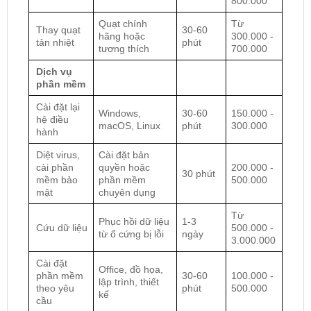
800.000
Quạt chính
Từ
Thay quạt
30-60
hãng hoặc
300.000 -
tản nhiệt
phút
tương thích
700.000
Dịch vụ
phần mềm
Cài đặt lại
Windows,
30-60
150.000 -
hệ điều
macOS, Linux
phút
300.000
hành
Diệt virus,
Cài đặt bản
cài phần
quyền hoặc
200.000 -
30 phút
mềm bảo
phần mềm
500.000
mật
chuyên dụng
Từ
Phục hồi dữ liệu
1-3
Cứu dữ liệu
500.000 -
từ ổ cứng bị lỗi
ngày
3.000.000
Cài đặt
Office, đồ họa,
phần mềm
30-60
100.000 -
lập trình, thiết
theo yêu
phút
500.000
kế
cầu