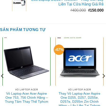
là:
t
Liền Tại Cửa Hàng Giá Rẻ
₫1.200.000
l
Giá
G
₫
400.000
₫
150.000
₫
gốc
h
là:
t
₫400.000.
l
SẢN PHẨM TƯƠNG TỰ
₫
-47%
VỎ LAPTOP ACER
VỎ LAPTOP ACER
Vỏ Laptop Acer Acer Aspire
Thay Vỏ Laptop Acer Aspire
One 753, 756 Chính Hãng –
One D255, D257, D255e,
Trung Tâm Thay Thế Tphcm
D257e, D255m Zin Chính
Hãng – Lấy Liền Tại Tphcm