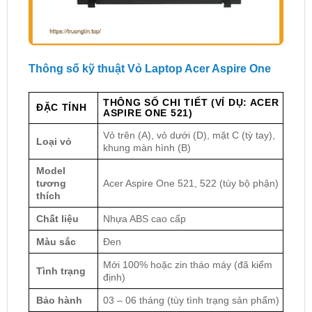
Thông số kỹ thuật Vỏ Laptop Acer Aspire One
THÔNG SỐ CHI TIẾT (VÍ DỤ: ACER
ĐẶC TÍNH
ASPIRE ONE 521)
Vỏ trên (A), vỏ dưới (D), mặt C (tỳ tay),
Loại vỏ
khung màn hình (B)
Model
tương
Acer Aspire One 521, 522 (tùy bộ phận)
thích
Chất liệu
Nhựa ABS cao cấp
Màu sắc
Đen
Mới 100% hoặc zin tháo máy (đã kiểm
Tình trạng
định)
Bảo hành
03 – 06 tháng (tùy tình trạng sản phẩm)