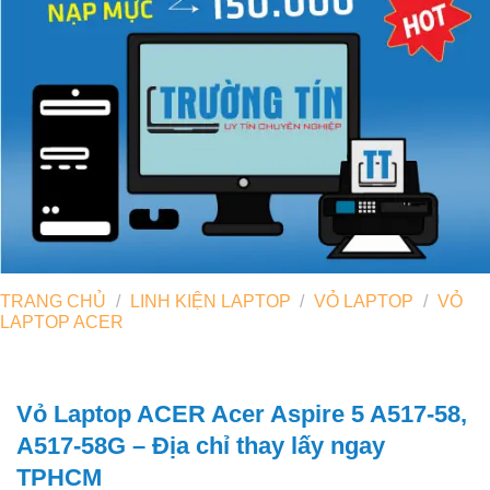
TRANG CHỦ
/
LINH KIỆN LAPTOP
/
VỎ LAPTOP
/
VỎ
LAPTOP ACER
Vỏ Laptop ACER Acer Aspire 5 A517-58,
A517-58G – Địa chỉ thay lấy ngay
TPHCM