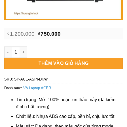
Giá
Giá
₫
1.200.000
₫
750.000
gốc
hiện
là:
tại
₫1.200.000.
là:
Vỏ Laptop ACER Acer Aspire 5 A517-58, A517-58G - Địa chỉ tha
₫750.000.
THÊM VÀO GIỎ HÀNG
SKU:
SP-ACE-ASPI-DKW
Danh mục:
Vỏ Laptop ACER
Tình trạng: Mới 100% hoặc zin tháo máy (đã kiểm
định chất lượng)
Chất liệu: Nhựa ABS cao cấp, bền bỉ, chịu lực tốt
Màu sắc: Đa dạng, theo màu gốc của từng model