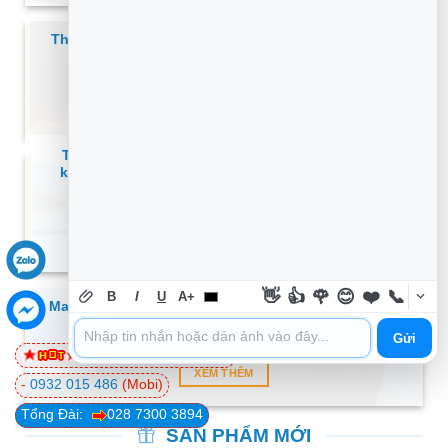
Thủ thuật Máy in tự động trang cấu hình liên tục –
Cách tự xử lý tại nhà
XEM THÊM
Thủ thuật Phần mềm Lỗi Microsoft Edge không
khởi động được xử lý – Địa chỉ trung tâm hỗ trợ
gần đây
XEM THÊM
👋
👍
🌹
😊
❤️
📞
B
I
U
A+
Macbook không lưu được cài đặt hệ thống – Trung
tâm sửa uy tín TPHCM
Gửi
0981 81 32 72
(Viettel)
XEM THÊM
-
0932 015 486
(Mobi)
Tổng Đài:
028 7300 3894
SẢN PHẨM MỚI