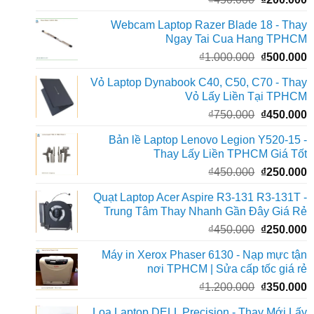
gốc
h
Webcam Laptop Razer Blade 18 - Thay
là:
t
Ngay Tai Cua Hang TPHCM
₫450.000.
l
Giá
G
₫
1.000.000
₫
500.000
₫
gốc
h
Vỏ Laptop Dynabook C40, C50, C70 - Thay
là:
t
Vỏ Lấy Liền Tại TPHCM
₫1.000.000
l
Giá
G
₫
750.000
₫
450.000
₫
gốc
h
Bản lề Laptop Lenovo Legion Y520-15 -
là:
t
Thay Lấy Liền TPHCM Giá Tốt
₫750.000.
l
Giá
G
₫
450.000
₫
250.000
₫
gốc
h
Quạt Laptop Acer Aspire R3-131 R3-131T -
là:
t
Trung Tâm Thay Nhanh Gần Đây Giá Rẻ
₫450.000.
l
Giá
G
₫
450.000
₫
250.000
₫
gốc
h
Máy in Xerox Phaser 6130 - Nạp mực tận
là:
t
nơi TPHCM | Sửa cấp tốc giá rẻ
₫450.000.
l
Giá
G
₫
1.200.000
₫
350.000
₫
gốc
h
Loa Laptop DELL Precision - Thay Mới Lấy