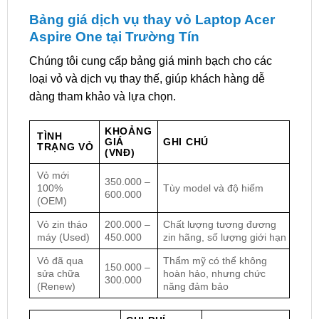
Bảng giá dịch vụ thay vỏ Laptop Acer
Aspire One tại Trường Tín
Chúng tôi cung cấp bảng giá minh bạch cho các
loại vỏ và dịch vụ thay thế, giúp khách hàng dễ
dàng tham khảo và lựa chọn.
KHOẢNG
TÌNH
GIÁ
GHI CHÚ
TRẠNG VỎ
(VNĐ)
Vỏ mới
350.000 –
100%
Tùy model và độ hiếm
600.000
(OEM)
Vỏ zin tháo
200.000 –
Chất lượng tương đương
máy (Used)
450.000
zin hãng, số lượng giới hạn
Vỏ đã qua
Thẩm mỹ có thể không
150.000 –
sửa chữa
hoàn hảo, nhưng chức
300.000
(Renew)
năng đảm bảo