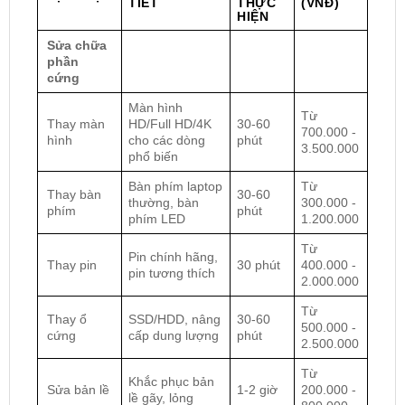
TIẾT
THỰC
(VNĐ)
HIỆN
Sửa chữa
phần
cứng
Màn hình
Từ
Thay màn
HD/Full HD/4K
30-60
700.000 -
hình
cho các dòng
phút
3.500.000
phổ biến
Bàn phím laptop
Từ
Thay bàn
30-60
thường, bàn
300.000 -
phím
phút
phím LED
1.200.000
Từ
Pin chính hãng,
Thay pin
30 phút
400.000 -
pin tương thích
2.000.000
Từ
Thay ổ
SSD/HDD, nâng
30-60
500.000 -
cứng
cấp dung lượng
phút
2.500.000
Từ
Khắc phục bản
Sửa bản lề
1-2 giờ
200.000 -
lề gãy, lỏng