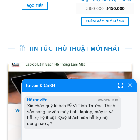
ĐỌC TIẾP
Giá
Giá
₫
850.000
₫
450.000
gốc
hiện
là:
tại
₫850.000.
là:
THÊM VÀO GIỎ HÀNG
00.
₫450.00
TIN TỨC THỦ THUẬT MỚI NHẤT
Tư vấn & CSKH
Hỗ trợ viên
8/8/2026 09:10
Xin chào quý khách 👋 Vi Tính Trường Thịnh 
Vệ Sinh Laptop Chỗ Quận 1 Giá Rẻ – Trung Tâm Uy
sẵn sàng tư vấn máy tính, laptop, máy in và 
Tín Lấy Liền
hỗ trợ kỹ thuật. Quý khách cần hỗ trợ nội 
dung nào ạ?
XEM THÊM