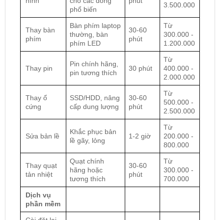
hình
cho các dòng
phút
3.500.000
phổ biến
Bàn phím laptop
Từ
Thay bàn
30-60
thường, bàn
300.000 -
phím
phút
phím LED
1.200.000
Từ
Pin chính hãng,
Thay pin
30 phút
400.000 -
pin tương thích
2.000.000
Từ
Thay ổ
SSD/HDD, nâng
30-60
500.000 -
cứng
cấp dung lượng
phút
2.500.000
Từ
Khắc phục bản
Sửa bản lề
1-2 giờ
200.000 -
lề gãy, lỏng
800.000
Quạt chính
Từ
Thay quạt
30-60
hãng hoặc
300.000 -
tản nhiệt
phút
tương thích
700.000
Dịch vụ
phần mềm