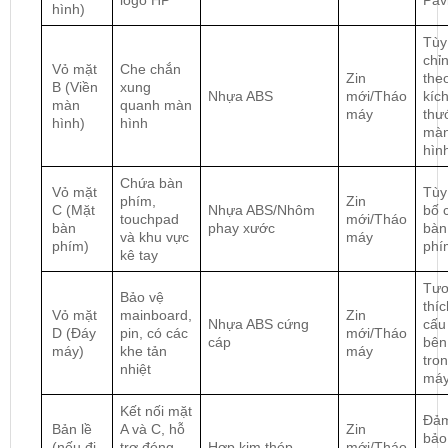
logo HP
Pavi
hình)
Tùy
chỉ
Vỏ mặt
Che chắn
Zin
the
B (Viền
xung
Nhựa ABS
mới/Tháo
kíc
màn
quanh màn
máy
thư
hình)
hình
mà
hìn
Chứa bàn
Vỏ mặt
Tùy
phím,
Zin
C (Mặt
Nhựa ABS/Nhôm
bố 
touchpad
mới/Tháo
bàn
phay xước
bàn
và khu vực
máy
phím)
phí
kê tay
Tư
Bảo vệ
thíc
Vỏ mặt
mainboard,
Zin
Nhựa ABS cứng
cấu
D (Đáy
pin, có các
mới/Tháo
cáp
bên
máy)
khe tản
máy
tro
nhiệt
má
Kết nối mặt
Đả
Bản lề
A và C, hỗ
Zin
bảo
(nếu đi
trợ đóng
Hợp kim thép
mới/Tháo