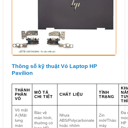
Thông số kỹ thuật Vỏ Laptop HP
Pavilion
KH
THÀNH
MÔ TẢ
TÌNH
NĂ
PHẦN
CHẤT LIỆU
CHI TIẾT
TRẠNG
TƯ
VỎ
TH
Vỏ mặt
Bảo vệ
Đa 
A (Mặt
Nhựa
Zin
màn hình,
mod
lưng
ABS/Polycarbonate
mới/Tháo
thường có
HP
màn
hoặc nhôm
máy