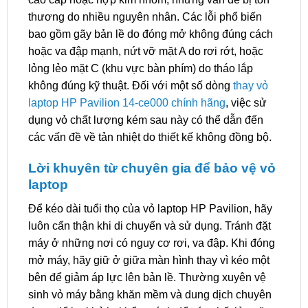
thương do nhiều nguyên nhân. Các lỗi phổ biến
bao gồm gãy bản lề do đóng mở không đúng cách
hoặc va đập mạnh, nứt vỡ mặt A do rơi rớt, hoặc
lỏng lẻo mặt C (khu vực bàn phím) do tháo lắp
không đúng kỹ thuật. Đối với một số dòng
thay vỏ
laptop HP Pavilion 14-ce000 chính hãng
, việc sử
dụng vỏ chất lượng kém sau này có thể dẫn đến
các vấn đề về tản nhiệt do thiết kế không đồng bộ.
Lời khuyên từ chuyên gia để bảo vệ vỏ
laptop
Để kéo dài tuổi thọ của vỏ laptop HP Pavilion, hãy
luôn cẩn thận khi di chuyển và sử dụng. Tránh đặt
máy ở những nơi có nguy cơ rơi, va đập. Khi đóng
mở máy, hãy giữ ở giữa màn hình thay vì kéo một
bên để giảm áp lực lên bản lề. Thường xuyên vệ
sinh vỏ máy bằng khăn mềm và dung dịch chuyên