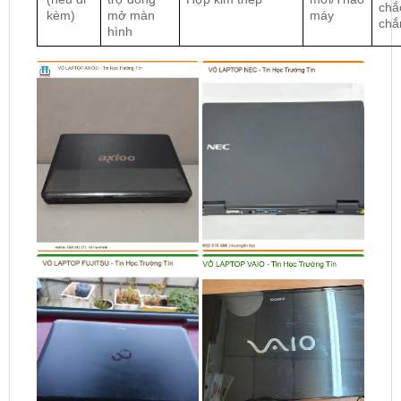
chắ
kèm)
mở màn
máy
chắ
hình