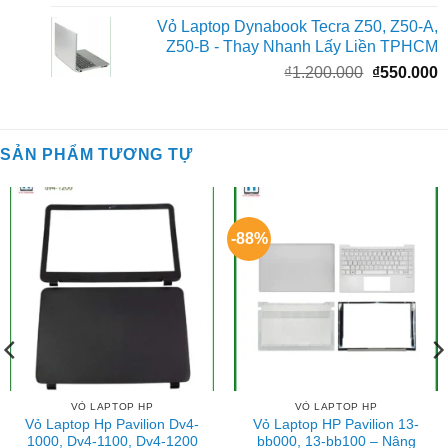
gốc
h
Vỏ Laptop Dynabook Tecra Z50, Z50-A,
là:
t
Z50-B - Thay Nhanh Lấy Liền TPHCM
₫350.000.
l
Giá
G
₫
1.200.000
₫
550.000
₫
gốc
h
là:
t
₫1.200.000
l
SẢN PHẨM TƯƠNG TỰ
₫
-88%
VỎ LAPTOP HP
VỎ LAPTOP HP
Vỏ Laptop Hp Pavilion Dv4-
Vỏ Laptop HP Pavilion 13-
1000, Dv4-1100, Dv4-1200
bb000, 13-bb100 – Nâng