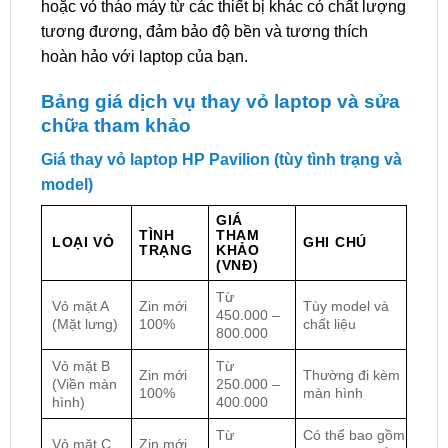
hoặc vỏ tháo máy từ các thiết bị khác có chất lượng
tương đương, đảm bảo độ bền và tương thích
hoàn hảo với laptop của bạn.
Bảng giá dịch vụ thay vỏ laptop và sửa
chữa tham khảo
Giá thay vỏ laptop HP Pavilion (tùy tình trạng và
model)
GIÁ
TÌNH
THAM
LOẠI VỎ
GHI CHÚ
TRẠNG
KHẢO
(VNĐ)
Từ
Vỏ mặt A
Zin mới
Tùy model và
450.000 –
(Mặt lưng)
100%
chất liệu
800.000
Vỏ mặt B
Từ
Zin mới
Thường đi kèm
(Viền màn
250.000 –
100%
màn hình
hình)
400.000
Từ
Có thể bao gồm
Vỏ mặt C
Zin mới