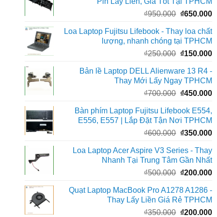
Pin Lấy Liền, Giá Tốt Tại TPHCM
₫400.000.
l
Giá
G
₫
950.000
₫
650.000
₫
gốc
h
Loa Laptop Fujitsu Lifebook - Thay loa chất
là:
t
lượng, nhanh chóng tại TPHCM
₫950.000.
l
Giá
G
₫
250.000
₫
150.000
₫
gốc
h
Bản lề Laptop DELL Alienware 13 R4 -
là:
t
Thay Mới Lấy Ngay TPHCM
₫250.000.
l
Giá
G
₫
700.000
₫
450.000
₫
gốc
h
Bàn phím Laptop Fujitsu Lifebook E554,
là:
t
E556, E557 | Lắp Đặt Tận Nơi TPHCM
₫700.000.
l
Giá
G
₫
600.000
₫
350.000
₫
gốc
h
Loa Laptop Acer Aspire V3 Series - Thay
là:
t
Nhanh Tại Trung Tâm Gần Nhất
₫600.000.
l
Giá
G
₫
500.000
₫
200.000
₫
gốc
h
Quạt Laptop MacBook Pro A1278 A1286 -
là:
t
Thay Lấy Liền Giá Rẻ TPHCM
₫500.000.
l
Giá
G
₫
350.000
₫
200.000
₫