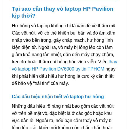
Tại sao cần thay vỏ laptop HP Pavilion
kịp thời?
Hư hỏng vỏ laptop không chỉ là vấn đề về thẩm mỹ.
Các vết nứt, vỡ có thể khiến bụi bẩn và độ ẩm xâm
nhập vào bên trong, gây chập mạch, hư hỏng linh
kiện điện tử. Ngoài ra, vỏ máy bị lỏng lẻo còn làm
giảm khả năng tản nhiệt, dẫn đến máy chạy chậm,
treo đơ hoặc thậm chí hỏng hóc vĩnh viễn. Việc
thay
vỏ laptop HP Pavilion DV6000 uy tín TPHCM
ngay
khi phát hiện dấu hiệu hư hỏng là cực kỳ cần thiết
để bảo vệ “trái tim” của máy.
Các dấu hiệu nhận biết vỏ laptop hư hỏng
Những dấu hiệu rõ ràng nhất bao gồm các vết nứt,
vỡ trên bề mặt vỏ, đặc biệt là ở các góc hoặc khu
vực bản lề. Ngoài ra, nếu bạn cảm thấy vỏ máy bị
lỏng lẻo, các khớp nối không còn chắc chắn hoặc