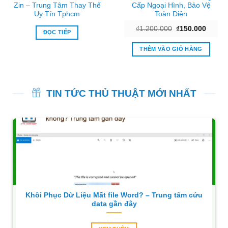
Zin – Trung Tâm Thay Thế
Cấp Ngoại Hình, Bảo Vệ
Uy Tín Tphcm
Toàn Diện
Giá
Giá
₫
1.200.000
₫
150.000
ĐỌC TIẾP
gốc
hiện
là:
tại
₫1.200.000.
là:
THÊM VÀO GIỎ HÀNG
00.
₫150.0
TIN TỨC THỦ THUẬT MỚI NHẤT
Khôi Phục Dữ Liệu Mất file Word? – Trung tâm cứu
data gần đây