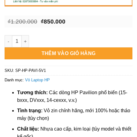
Giá
Giá
₫
1.200.000
₫
850.000
gốc
hiện
là:
tại
₫1.200.000.
là:
Vỏ Laptop HP Pavilion 15-p, 17-p Series - Thay vỏ laptop lấy
₫850.000.
THÊM VÀO GIỎ HÀNG
SKU:
SP-HP-PAVI-5V1
Danh mục:
Vỏ Laptop HP
Tương thích:
Các dòng HP Pavilion phổ biến (15-
bxxx, DVxxx, 14-cexxx, v.v.)
Tình trạng:
Vỏ zin chính hãng, mới 100% hoặc tháo
máy (tùy chọn)
Chất liệu:
Nhựa cao cấp, kim loại (tùy model và thiết
kế gốc)