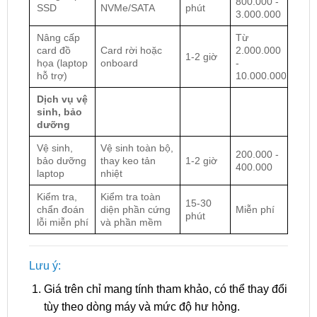
800.000 -
SSD
NVMe/SATA
phút
3.000.000
Nâng cấp
Từ
card đồ
Card rời hoặc
2.000.000
1-2 giờ
họa (laptop
onboard
-
hỗ trợ)
10.000.000
Dịch vụ vệ
sinh, bảo
dưỡng
Vệ sinh,
Vệ sinh toàn bộ,
200.000 -
bảo dưỡng
thay keo tản
1-2 giờ
400.000
laptop
nhiệt
Kiểm tra,
Kiểm tra toàn
15-30
chẩn đoán
diện phần cứng
Miễn phí
phút
lỗi miễn phí
và phần mềm
Lưu ý:
Giá trên chỉ mang tính tham khảo, có thể thay đổi
tùy theo dòng máy và mức độ hư hỏng.