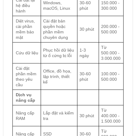
Cài đặt lại
Windows,
30-60
150.000 -
hệ điều
macOS, Linux
phút
300.000
hành
Diệt virus,
Cài đặt bản
cài phần
quyền hoặc
200.000 -
30 phút
mềm bảo
phần mềm
500.000
mật
chuyên dụng
Từ
Phục hồi dữ liệu
1-3
Cứu dữ liệu
500.000 -
từ ổ cứng bị lỗi
ngày
3.000.000
Cài đặt
Office, đồ họa,
phần mềm
30-60
100.000 -
lập trình, thiết
theo yêu
phút
500.000
kế
cầu
Dịch vụ
nâng cấp
Từ
Nâng cấp
Lắp đặt và kiểm
30 phút
400.000 -
RAM
tra
1.500.000
Từ
Nâng cấp
SSD
30-60