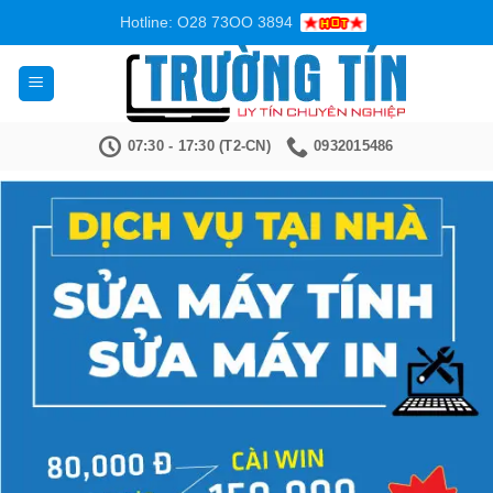
Bỏ
Hotline: O28 73OO 3894
qua
nội
dung
07:30 - 17:30 (T2-CN)
0932015486