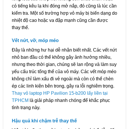
có tiếng kêu lạ khi đóng mở nắp, đó cũng là lúc cần
kiểm tra. Một số trường hợp vỏ máy bị biến dạng do
nhiệt độ cao hoặc va đập mạnh cũng cần được
thay thế.
Vết nứt, vỡ, móp méo
Đây là những hư hại dễ nhận biết nhất. Các vết nứt
nhỏ ban đầu có thể không gây ảnh hưởng nhiều,
nhưng theo thời gian, chúng sẽ lan rộng và làm suy
yếu cấu trúc tổng thể của vỏ máy. Các vết móp méo
không chỉ làm xấu đi vẻ ngoài mà còn có thể chèn
ép các linh kiện bên trong, gây ra lỗi nghiêm trọng.
Thay vỏ laptop HP Pavilion 15-b200 lấy liền tại
TPHCM
là giải pháp nhanh chóng để khắc phục
tình trạng này.
Hậu quả khi chậm trễ thay thế