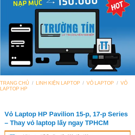
TRANG CHỦ
/
LINH KIỆN LAPTOP
/
VỎ LAPTOP
/
VỎ
LAPTOP HP
Vỏ Laptop HP Pavilion 15-p, 17-p Series
– Thay vỏ laptop lấy ngay TPHCM