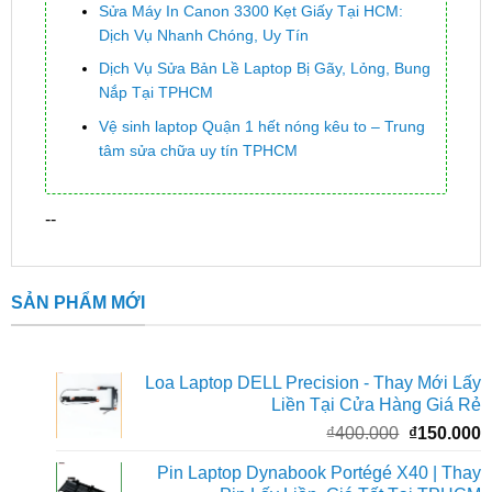
Sửa Máy In Canon 3300 Kẹt Giấy Tại HCM:
Dịch Vụ Nhanh Chóng, Uy Tín
Dịch Vụ Sửa Bản Lề Laptop Bị Gãy, Lỏng, Bung
Nắp Tại TPHCM
Vệ sinh laptop Quận 1 hết nóng kêu to – Trung
tâm sửa chữa uy tín TPHCM
--
SẢN PHẨM MỚI
Loa Laptop DELL Precision - Thay Mới Lấy
Liền Tại Cửa Hàng Giá Rẻ
Giá
G
₫
400.000
₫
150.000
gốc
h
Pin Laptop Dynabook Portégé X40 | Thay
là:
t