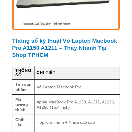
Thông số kỹ thuật Vỏ Laptop Macbook
Pro A1150 A1211 – Thay Nhanh Tại
Shop TPHCM
THÔNG
CHI TIẾT
SỐ
Tên sản
Vỏ Laptop Macbook Pro
phẩm
Mã
Apple MacBook Pro A1150, A1211, A1226,
tương
A1260 (15.4 inch)
thích
Chất
Hợp kim nhôm + Nhựa cao cấp
liệu