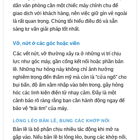
dân văn phòng cần một chiếc máy chỉnh chu để
giao dịch với khách hàng, nên việc giữ gìn vẻ ngoài
là rất quan trọng. Chúng tôi hiểu điều đó và sẵn
sàng tư vấn giải pháp tốt nhất.
Vỡ, nứt ở các góc hoặc viền
Các vết nứt, vỡ thường xảy ra ở những vị trí chịu
lực như góc máy, gần cổng kết nối hoặc phần bản
lề. Những hư hỏng này không chỉ ảnh hưởng
nghiêm trọng đến thẩm mỹ mà còn là “cửa ngõ” cho
bụi bẩn, độ ẩm xâm nhập vào bên trong, gây hỏng
hóc các linh kiện điện tử nhạy cảm. Đây là một
cảnh báo rõ ràng rằng bạn cần hành động ngay để
bảo vệ “trái tim” của máy.
LỎNG LẺO BẢN LỀ, BUNG CÁC KHỚP NỐI
Bản lề là bộ phận chịu nhiều tác động khi mở ra
gập vào. Nếu bản lề bị lỏng lẻo, bung các khớp nối,