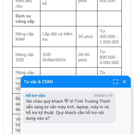
theo yêu
phút
500.000
kế
cầu
Dịch vụ
nâng cấp
Từ
Nâng cấp
Lắp đặt và kiểm
30 phút
400.000 -
RAM
tra
1.500.000
Từ
Nâng cấp
SSD
30-60
800.000 -
SSD
NVMe/SATA
phút
3.000.000
Nâng cấp
Từ
card đồ
Card rời hoặc
2.000.000
1-2 giờ
Tư vấn & CSKH
họa (laptop
onboard
-
hỗ trợ)
10.000.000
Hỗ trợ viên
8/8/2026 17:55
Dịch vụ vệ
Xin chào quý khách 👋 Vi Tính Trường Thịnh 
sinh, bảo
sẵn sàng tư vấn máy tính, laptop, máy in và 
dưỡng
hỗ trợ kỹ thuật. Quý khách cần hỗ trợ nội 
dung nào ạ?
Vệ sinh,
Vệ sinh toàn bộ,
200.000 -
bảo dưỡng
thay keo tản
1-2 giờ
400.000
laptop
nhiệt