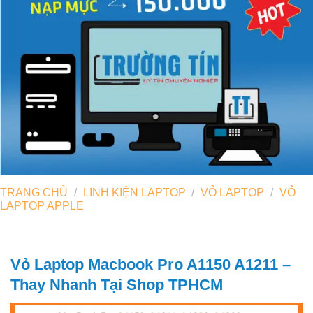
TRANG CHỦ
/
LINH KIỆN LAPTOP
/
VỎ LAPTOP
/
VỎ
LAPTOP APPLE
Vỏ Laptop Macbook Pro A1150 A1211 –
Thay Nhanh Tại Shop TPHCM