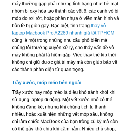
máy thường gặp phải những tình trạng như: bề mặt
nhôm bị oxy hóa tạo thành các vết ố, các cạnh vỏ bị
móp do rơi rớt, hoặc phần nhựa ở viền màn hình và
bản lề bị giòn gãy. Đặc biệt, tình trạng
thay vỏ
laptop Macbook Pro A2289 nhanh giá tốt TPHCM
cũng là một trong những nhu cầu phổ biến mà
chúng tôi thường xuyên xử lý, cho thấy vấn đề vỏ
máy không phải là hiếm gặp. Việc thay thế kịp thời
không chỉ giữ được giá trị máy mà còn giúp bảo vệ
các thành phần điện tử quan trọng.
Trầy xước, móp méo bên ngoài
Trầy xước hay móp méo là điều khó tránh khỏi khi
sử dụng laptop di động. Một vết xước nhỏ có thể
không đáng kể, nhưng khi chúng tích tụ thành
nhiều, hoặc xuất hiện những vết móp sâu, không
chỉ làm chiếc MacBook của bạn trông cũ kỹ mà còn
có thể gây khó chịu khi cầm nắm. Nhiều chủ shop,