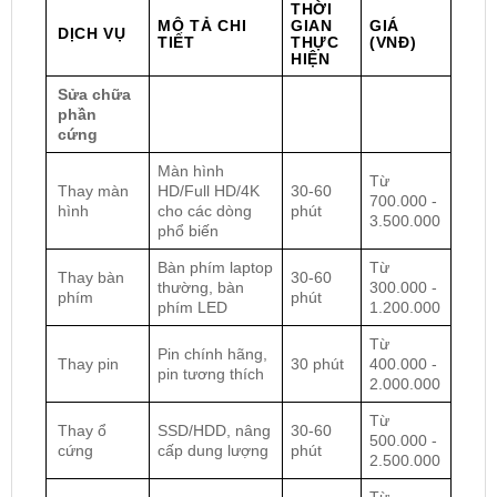
THỜI
MÔ TẢ CHI
GIAN
GIÁ
DỊCH VỤ
TIẾT
THỰC
(VNĐ)
HIỆN
Sửa chữa
phần
cứng
Màn hình
Từ
Thay màn
HD/Full HD/4K
30-60
700.000 -
hình
cho các dòng
phút
3.500.000
phổ biến
Bàn phím laptop
Từ
Thay bàn
30-60
thường, bàn
300.000 -
phím
phút
phím LED
1.200.000
Từ
Pin chính hãng,
Thay pin
30 phút
400.000 -
pin tương thích
2.000.000
Từ
Thay ổ
SSD/HDD, nâng
30-60
500.000 -
cứng
cấp dung lượng
phút
2.500.000