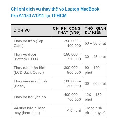
Chi phí dịch vụ thay thế vỏ Laptop MacBook
Pro A1150 A1211 tại TPHCM
CHI PHÍ CÔNG
THỜI GIAN
DỊCH VỤ
THAY (VNĐ)
DỰ KIẾN
Thay vỏ trên (Top
250.000 –
60 – 90 phút
Case)
400.000
Thay vỏ dưới
150.000 –
30 – 45 phút
(Bottom Case)
250.000
Thay nắp màn hình
300.000 –
90 – 120
(LCD Back Cover)
500.000
phút
Thay viền màn hình
100.000 –
30 – 60 phút
(Bezel)
200.000
400.000 –
120 – 180
Thay vỏ nguyên bộ
700.000
phút
Vệ sinh bảo dưỡng
Trong quá
Miễn phí
máy (kèm theo)
trình thay vỏ