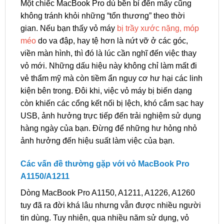
Một chiếc MacBook Pro dù bền bỉ đến mấy cũng
không tránh khỏi những “tổn thương” theo thời
gian. Nếu bạn thấy vỏ máy
bị trầy xước nặng, móp
méo
do va đập, hay tệ hơn là nứt vỡ ở các góc,
viền màn hình, thì đó là lúc cần nghĩ đến việc thay
vỏ mới. Những dấu hiệu này không chỉ làm mất đi
vẻ thẩm mỹ mà còn tiềm ẩn nguy cơ hư hại các linh
kiện bên trong. Đôi khi, việc vỏ máy bị biến dạng
còn khiến các cổng kết nối bị lệch, khó cắm sạc hay
USB, ảnh hưởng trực tiếp đến trải nghiệm sử dụng
hàng ngày của bạn. Đừng để những hư hỏng nhỏ
ảnh hưởng đến hiệu suất làm việc của bạn.
Các vấn đề thường gặp với vỏ MacBook Pro
A1150/A1211
Dòng MacBook Pro A1150, A1211, A1226, A1260
tuy đã ra đời khá lâu nhưng vẫn được nhiều người
tin dùng. Tuy nhiên, qua nhiều năm sử dụng, vỏ