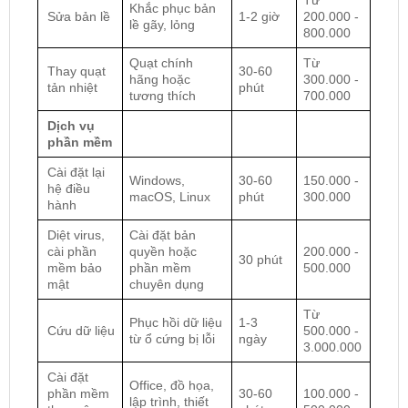
Từ
Khắc phục bản
Sửa bản lề
1-2 giờ
200.000 -
lề gãy, lỏng
800.000
Quạt chính
Từ
Thay quạt
30-60
hãng hoặc
300.000 -
tản nhiệt
phút
tương thích
700.000
Dịch vụ
phần mềm
Cài đặt lại
Windows,
30-60
150.000 -
hệ điều
macOS, Linux
phút
300.000
hành
Diệt virus,
Cài đặt bản
cài phần
quyền hoặc
200.000 -
30 phút
mềm bảo
phần mềm
500.000
mật
chuyên dụng
Từ
Phục hồi dữ liệu
1-3
Cứu dữ liệu
500.000 -
từ ổ cứng bị lỗi
ngày
3.000.000
Cài đặt
Office, đồ họa,
phần mềm
30-60
100.000 -
lập trình, thiết