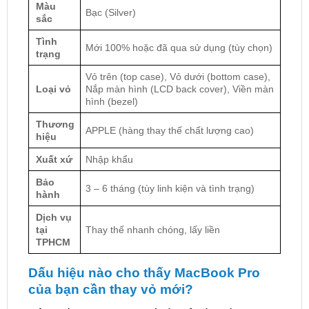
Màu
Bạc (Silver)
sắc
Tình
Mới 100% hoặc đã qua sử dụng (tùy chọn)
trạng
Vỏ trên (top case), Vỏ dưới (bottom case),
Loại vỏ
Nắp màn hình (LCD back cover), Viền màn
hình (bezel)
Thương
APPLE (hàng thay thế chất lượng cao)
hiệu
Xuất xứ
Nhập khẩu
Bảo
3 – 6 tháng (tùy linh kiện và tình trạng)
hành
Dịch vụ
tại
Thay thế nhanh chóng, lấy liền
TPHCM
Dấu hiệu nào cho thấy MacBook Pro
của bạn cần thay vỏ mới?