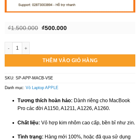
Giá
Giá
₫
1.500.000
₫
500.000
gốc
hiện
là:
tại
₫1.500.000.
là:
Vỏ Laptop Macbook Pro A1150 A1211 - Thay Nhanh Tại Shop 
₫500.000.
THÊM VÀO GIỎ HÀNG
SKU:
SP-APP-MACB-V5E
Danh mục:
Vỏ Laptop APPLE
Tương thích hoàn hảo:
Dành riêng cho MacBook
Pro các đời A1150, A1211, A1226, A1260.
Chất liệu:
Vỏ hợp kim nhôm cao cấp, bền bỉ như zin.
Tình trạng:
Hàng mới 100%, hoặc đã qua sử dụng