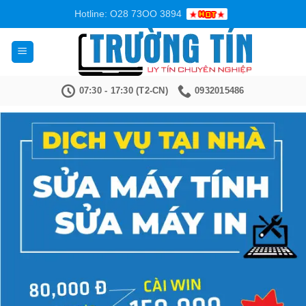
Bỏ
Hotline: O28 73OO 3894
qua
nội
dung
07:30 - 17:30 (T2-CN)
0932015486