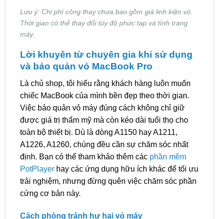
Lưu ý: Chi phí công thay chưa bao gồm giá linh kiện vỏ.
Thời gian có thể thay đổi tùy độ phức tạp và tình trạng
máy.
Lời khuyên từ chuyên gia khi sử dụng
và bảo quản vỏ MacBook Pro
Là chủ shop, tôi hiểu rằng khách hàng luôn muốn
chiếc MacBook của mình bền đẹp theo thời gian.
Việc bảo quản vỏ máy đúng cách không chỉ giữ
được giá trị thẩm mỹ mà còn kéo dài tuổi thọ cho
toàn bộ thiết bị. Dù là dòng A1150 hay A1211,
A1226, A1260, chúng đều cần sự chăm sóc nhất
định. Bạn có thể tham khảo thêm các
phần mềm
PotPlayer
hay các ứng dụng hữu ích khác để tối ưu
trải nghiệm, nhưng đừng quên việc chăm sóc phần
cứng cơ bản này.
Cách phòng tránh hư hại vỏ máy