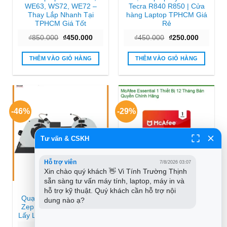
WE63, WS72, WE72 –
Tecra R840 R850 | Cửa
Thay Lắp Nhanh Tại
hàng Laptop TPHCM Giá
TPHCM Giá Tốt
Rẻ
Giá
Giá
Giá
Giá
₫
850.000
₫
450.000
₫
450.000
₫
250.000
gốc
hiện
gốc
hiện
là:
tại
là:
tại
₫850.000.
là:
₫450.000.
là:
THÊM VÀO GIỎ HÀNG
THÊM VÀO GIỎ HÀNG
₫450.000.
₫250.000
-46%
-29%
Tư vấn & CSKH
Hỗ trợ viên
7/8/2026 03:07
Xin chào quý khách 👋 Vi Tính Trường Thịnh 
sẵn sàng tư vấn máy tính, laptop, máy in và 
FAN LAPTOP ASUS
ANTIVIRUS BẢN QUYỀN
hỗ trợ kỹ thuật. Quý khách cần hỗ trợ nội 
Quạt Laptop ASUS ROG
Antivirus McAfee Essential
dung nào ạ?
Zephyrus GX701 – Thay
1 Máy 12 Tháng – Mua
Lấy Liền TPHCM Gần Đây
Nhanh Giá Rẻ TPHCM