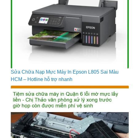
Sửa Chữa Nạp Mực Máy In Epson L805 Sai Màu
HCM – Hotline hỗ trợ nhanh