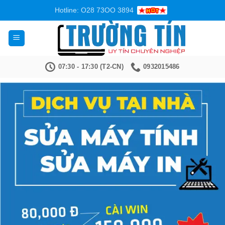
Bỏ
Hotline: O28 73OO 3894
qua
nội
dung
07:30 - 17:30 (T2-CN)
0932015486