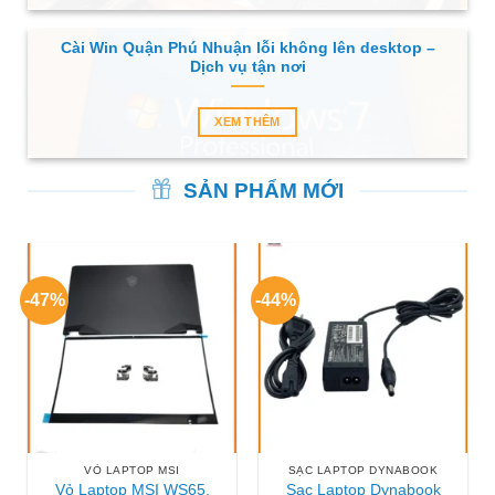
Cài Win Quận Phú Nhuận lỗi không lên desktop –
Dịch vụ tận nơi
XEM THÊM
SẢN PHẨM MỚI
-47%
-44%
VỎ LAPTOP MSI
SẠC LAPTOP DYNABOOK
Vỏ Laptop MSI WS65,
Sạc Laptop Dynabook