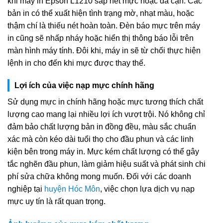
khi máy in Epson L1210 sắp hết mực hoặc đã cạn. Các
bản in có thể xuất hiện tình trạng mờ, nhạt màu, hoặc
thậm chí là thiếu nét hoàn toàn. Đèn báo mực trên máy
in cũng sẽ nhấp nháy hoặc hiển thị thông báo lỗi trên
màn hình máy tính. Đôi khi, máy in sẽ từ chối thực hiện
lệnh in cho đến khi mực được thay thế.
Lợi ích của việc nạp mực chính hãng
Sử dụng mực in chính hãng hoặc mực tương thích chất
lượng cao mang lại nhiều lợi ích vượt trội. Nó không chỉ
đảm bảo chất lượng bản in đồng đều, màu sắc chuẩn
xác mà còn kéo dài tuổi thọ cho đầu phun và các linh
kiện bên trong máy in. Mực kém chất lượng có thể gây
tắc nghẽn đầu phun, làm giảm hiệu suất và phát sinh chi
phí sửa chữa không mong muốn. Đối với các doanh
nghiệp tại
huyện Hóc Môn
, việc chọn lựa dịch vụ nạp
mực uy tín là rất quan trọng.