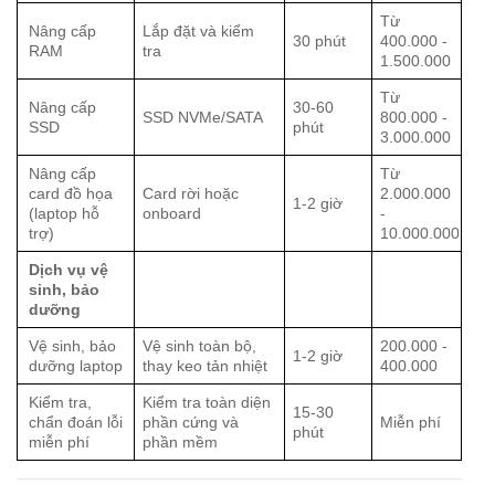
Từ
Nâng cấp
Lắp đặt và kiểm
30 phút
400.000 -
RAM
tra
1.500.000
Từ
Nâng cấp
30-60
SSD NVMe/SATA
800.000 -
SSD
phút
3.000.000
Nâng cấp
Từ
card đồ họa
Card rời hoặc
2.000.000
1-2 giờ
(laptop hỗ
onboard
-
trợ)
10.000.000
Dịch vụ vệ
sinh, bảo
dưỡng
Vệ sinh, bảo
Vệ sinh toàn bộ,
200.000 -
1-2 giờ
dưỡng laptop
thay keo tản nhiệt
400.000
Kiểm tra,
Kiểm tra toàn diện
15-30
chẩn đoán lỗi
phần cứng và
Miễn phí
phút
miễn phí
phần mềm