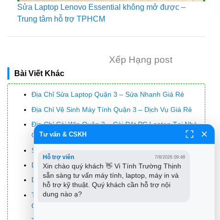
Sửa Laptop Lenovo Essential không mở được –
Trung tâm hỗ trợ TPHCM
Xếp Hạng post
Bài Viết Khác
Địa Chỉ Sửa Laptop Quận 3 – Sửa Nhanh Giá Rẻ
Địa Chỉ Vệ Sinh Máy Tính Quận 3 – Dịch Vụ Giá Rẻ
Địa Chỉ Cài Win Quận 3 – Cài Đặt PC Laptop Tại Nhà
Tư vấn & CSKH
Q3
Sửa Wifi Tại Nhà Quận 4
Hỗ trợ viên
7/8/2026 09:48
Dịch Vụ Cài Lại Windows 7,8,10 Tận Nhà Quận 4
Xin chào quý khách 👋 Vi Tính Trường Thịnh 
sẵn sàng tư vấn máy tính, laptop, máy in và 
Dịch Vụ Cài Lại Windows 7,8,10 Tận Nhà Quận 3
hỗ trợ kỹ thuật. Quý khách cần hỗ trợ nội 
dung nào ạ?
Tuyển Thợ Sửa Máy Tính – Thợ Sửa Máy In Tại
Quận 4 Lương Trên 10tr