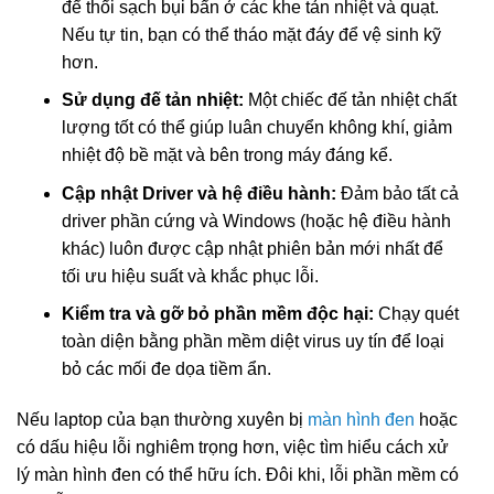
để thổi sạch bụi bẩn ở các khe tản nhiệt và quạt.
Nếu tự tin, bạn có thể tháo mặt đáy để vệ sinh kỹ
hơn.
Sử dụng đế tản nhiệt:
Một chiếc đế tản nhiệt chất
lượng tốt có thể giúp luân chuyển không khí, giảm
nhiệt độ bề mặt và bên trong máy đáng kể.
Cập nhật Driver và hệ điều hành:
Đảm bảo tất cả
driver phần cứng và Windows (hoặc hệ điều hành
khác) luôn được cập nhật phiên bản mới nhất để
tối ưu hiệu suất và khắc phục lỗi.
Kiểm tra và gỡ bỏ phần mềm độc hại:
Chạy quét
toàn diện bằng phần mềm diệt virus uy tín để loại
bỏ các mối đe dọa tiềm ẩn.
Nếu laptop của bạn thường xuyên bị
màn hình đen
hoặc
có dấu hiệu lỗi nghiêm trọng hơn, việc tìm hiểu cách xử
lý màn hình đen có thể hữu ích. Đôi khi, lỗi phần mềm có