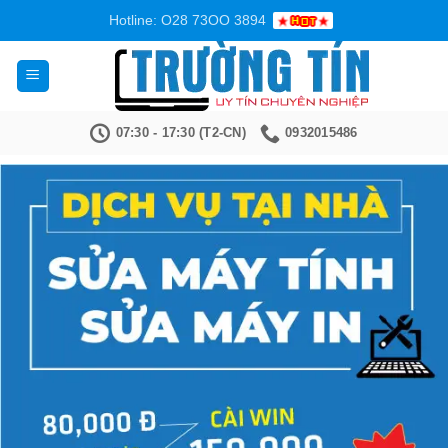
Bỏ
Hotline: O28 73OO 3894
qua
nội
dung
07:30 - 17:30 (T2-CN)
0932015486