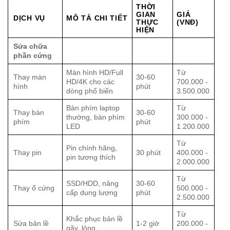
THỜI
GIAN
GIÁ
DỊCH VỤ
MÔ TẢ CHI TIẾT
THỰC
(VNĐ)
HIỆN
Sửa chữa
phần cứng
Màn hình HD/Full
Từ
Thay màn
30-60
HD/4K cho các
700.000 -
hình
phút
dòng phổ biến
3.500.000
Bàn phím laptop
Từ
Thay bàn
30-60
thường, bàn phím
300.000 -
phím
phút
LED
1.200.000
Từ
Pin chính hãng,
Thay pin
30 phút
400.000 -
pin tương thích
2.000.000
Từ
SSD/HDD, nâng
30-60
Thay ổ cứng
500.000 -
cấp dung lượng
phút
2.500.000
Từ
Khắc phục bản lề
Sửa bản lề
1-2 giờ
200.000 -
gãy, lỏng