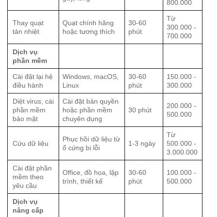
800.000
Từ
Thay quạt
Quạt chính hãng
30-60
300.000 -
tản nhiệt
hoặc tương thích
phút
700.000
Dịch vụ
phần mềm
Cài đặt lại hệ
Windows, macOS,
30-60
150.000 -
điều hành
Linux
phút
300.000
Diệt virus, cài
Cài đặt bản quyền
200.000 -
phần mềm
hoặc phần mềm
30 phút
500.000
bảo mật
chuyên dụng
Từ
Phục hồi dữ liệu từ
Cứu dữ liệu
1-3 ngày
500.000 -
ổ cứng bị lỗi
3.000.000
Cài đặt phần
Office, đồ họa, lập
30-60
100.000 -
mềm theo
trình, thiết kế
phút
500.000
yêu cầu
Dịch vụ
nâng cấp