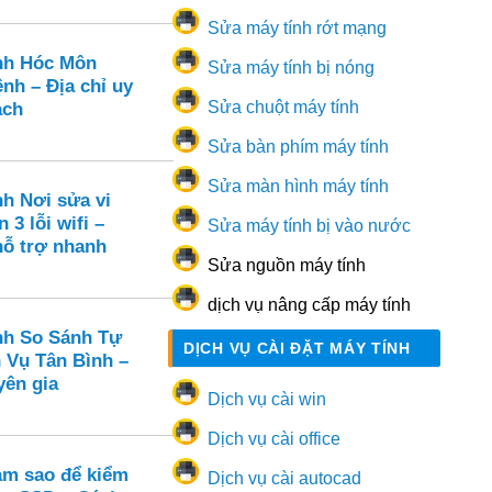
Sửa máy tính rớt mạng
nh Hóc Môn
Sửa máy tính bị nóng
nh – Địa chỉ uy
Sửa chuột máy tính
ạch
Sửa bàn phím máy tính
Sửa màn hình máy tính
nh Nơi sửa vi
 3 lỗi wifi –
Sửa máy tính bị vào nước
hỗ trợ nhanh
Sửa nguồn máy tính
dịch vụ nâng cấp máy tính
nh So Sánh Tự
DỊCH VỤ CÀI ĐẶT MÁY TÍNH
 Vụ Tân Bình –
yên gia
Dịch vụ cài win
Dịch vụ cài office
m sao để kiểm
Dịch vụ cài autocad