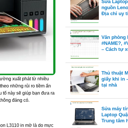
Sửa Laptop
nguồn Leno
Địa chỉ uy
Văn phòng E
#NAME?, #
– Cách tự x
Thủ thuật M
giấy khi in
hường xuất phát từ nhiều
tại nhà
heo những rủi ro tiềm ẩn
u tố này sẽ giúp bạn đưa ra
 không đáng có.
Sửa máy tí
Laptop Quậ
Trung tâm 
pson L3110 in mờ là do mực