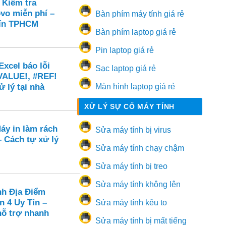
 Kiểm tra
vo miễn phí –
Bàn phím máy tính giá rẻ
 tín TPHCM
Bàn phím laptop giá rẻ
Pin laptop giá rẻ
xcel báo lỗi
Sạc laptop giá rẻ
VALUE!, #REF!
ử lý tại nhà
Màn hình laptop giá rẻ
XỬ LÝ SỰ CỐ MÁY TÍNH
áy in làm rách
Sửa máy tính bị virus
 – Cách tự xử lý
Sửa máy tính chạy chậm
Sửa máy tính bị treo
Sửa máy tính không lên
nh Địa Điểm
n 4 Uy Tín –
Sửa máy tính kêu to
hỗ trợ nhanh
Sửa máy tính bị mất tiếng