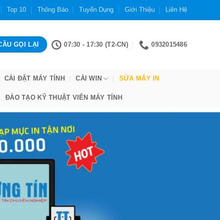
Top 10
Thông Báo
Tuyển Dụng
Giới Thiệu
Liên Hệ
07:30 - 17:30 (T2-CN)
0932015486
CÀI ĐẶT MÁY TÍNH
CÀI WIN
SỬA MÁY IN
ĐÀO TẠO KỸ THUẬT VIÊN MÁY TÍNH