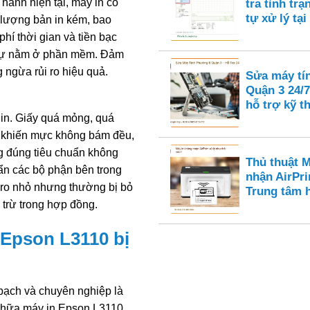
 hành hiện tại, máy in có
tra tình tr
tự xử lý tại
 lượng bản in kém, bao
phí thời gian và tiền bạc
c sự nằm ở phần mềm. Đảm
 ngừa rủi ro hiệu quả.
Sửa máy tí
Quận 3 24/7
hỗ trợ kỹ t
in. Giấy quá mỏng, quá
ể khiến mực không bám đều,
g đúng tiêu chuẩn không
Thủ thuật 
bẩn các bộ phận bên trong
nhận AirPri
i ro nhỏ nhưng thường bị bỏ
Trung tâm 
 trừ trong hợp đồng.
 Epson L3110 bị
 bạch và chuyên nghiệp là
a chữa máy in Epson L3110