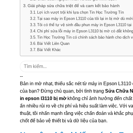
Giải pháp sửa chữa triệt để và cam kết bảo hành
Lợi ích vượt trội khi lựa chọn Tin Học Trường Tín
Tại sao máy in Epson L3110 của tôi lại in bị mờ dù mớ
Tôi có thể tự vệ sinh đầu phun máy in Epson L3110 tại
Chi phí sửa lỗi máy in Epson L3110 bị mờ có đắt khôn
Tin Học Trường Tín có chính sách bảo hành cho dịch 
Bài Viết Liên Quan
Bài Viết Khác
Tìm
kiếm:
--
Bản in mờ nhạt, thiếu sắc nét từ máy in Epson L3110 
của bạn? Đừng chủ quan, bởi tình trạng
Sửa Chữa N
in epson l3110 bị mờ
không chỉ ảnh hưởng đến chất l
ẩn nhiều rủi ro về chi phí và hiệu suất làm việc. Với v
thuật, tôi nhấn mạnh rằng việc chẩn đoán và khắc phục
chốt để bảo vệ thiết bị và dữ liệu của bạn.