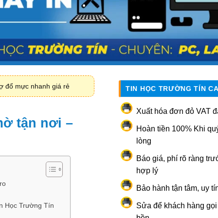
ợ đổ mực nhanh giá rẻ
TIN HỌC TRƯỜNG TÍN C
Xuất hóa đơn đỏ VAT đ
ờ tận nơi –
Hoàn tiền 100% Khi qu
lòng
Báo giá, phí rõ ràng trư
hợp lý
ro
Bảo hành tận tâm, uy tí
in Học Trường Tín
Sửa để khách hàng gọi l
bền