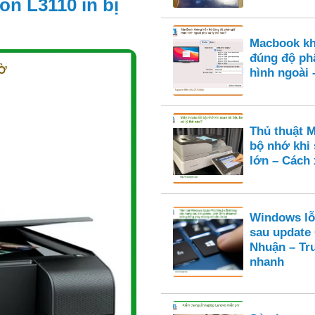
n L3110 in bị
Macbook kh
đúng độ ph
hình ngoài 
Thủ thuật M
bộ nhớ khi 
lớn – Cách 
Windows lỗ
sau update
Nhuận – Tr
nhanh