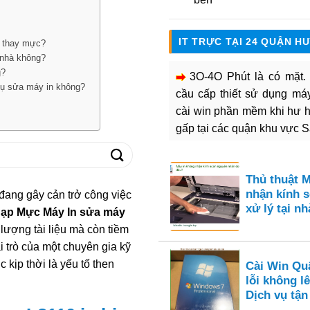
IT TRỰC TẠI 24 QUẬN H
i thay mực?
 nhà không?
g?
3O-4O Phút là có mặt
vụ sửa máy in không?
cầu cấp thiết sử dụng máy 
cài win phần mềm khi hư 
gấp tại các quận khu vực 
Thủ thuật 
nhận kính s
đang gây cản trở công việc
xử lý tại nh
ạp Mực Máy In sửa máy
ượng tài liệu mà còn tiềm
ai trò của một chuyên gia kỹ
 kịp thời là yếu tố then
Cài Win Qu
lỗi không l
Dịch vụ tận