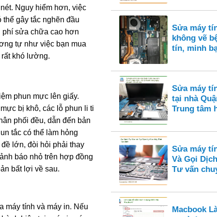
 nét. Nguy hiểm hơn, việc
 thể gây tắc nghẽn đầu
Sửa máy tí
hi phí sửa chữa cao hơn
không vẽ bệ
ương tự như việc bạn mua
tín, minh b
 rất khó lường.
Sửa máy tí
hiệm phun mực lên giấy.
tại nhà Quận
 bị khô, các lỗ phun li ti
Trung tâm 
phân phối đều, dẫn đến bản
hun tắc có thể làm hỏng
đề lớn, đòi hỏi phải thay
Sửa máy tí
 cảnh báo nhỏ trên hợp đồng
Và Gọi Dịch
ản bất lợi về sau.
Tư vấn chu
ữa máy tính và máy in. Nếu
Macbook Là