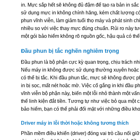
in. Mực sắp hết sẽ không đủ đậm để tạo ra bản in sắc
sử dụng mực in không chính hãng, kém chất lượng có
phun vĩnh viễn, làm giảm tuổi thọ máy và phát sinh c
nhiều so với việc thay mực đúng chuẩn. Rủi ro này t
một gói bảo hiểm không rõ nguồn gốc, hậu quả có thể
Đầu phun bị tắc nghẽn nghiêm trọng
Đầu phun là bộ phận cực kỳ quan trọng, chịu trách n
Nếu máy in không được sử dụng thường xuyên hoặc mực
có thể bị tắc. Khi đầu phun tắc, mực sẽ không được 
in bị sọc, mất nét hoặc mờ. Việc cố gắng in khi đầu p
vĩnh viễn bộ phận này, biến một lỗi nhỏ thành một vấn 
thế linh kiện đắt tiền. Tương tự như việc bỏ qua một
bảo hiểm, bạn có thể phải đối mặt với những điều kho
Driver máy in lỗi thời hoặc không tương thích
Phần mềm điều khiển (driver) đóng vai trò cầu nối gi