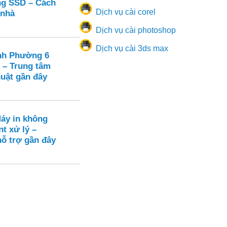
ạng SSD – Cách
Dịch vụ cài corel
 nhà
Dịch vụ cài photoshop
Dịch vụ cài 3ds max
nh Phường 6
 – Trung tâm
huật gần đây
Máy in không
nt xử lý –
hỗ trợ gần đây