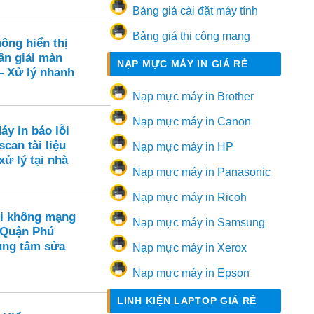
Bảng giá cài đặt máy tính
Bảng giá thi công mạng
ông hiển thị
ân giải màn
NẠP MỰC MÁY IN GIÁ RẺ
– Xử lý nhanh
Nạp mực máy in Brother
Nạp mực máy in Canon
áy in báo lỗi
scan tài liệu
Nạp mực máy in HP
xử lý tại nhà
Nạp mực máy in Panasonic
Nạp mực máy in Ricoh
i không mạng
Nạp mực máy in Samsung
 Quận Phú
ung tâm sửa
Nạp mực máy in Xerox
Nạp mực máy in Epson
LINH KIỆN LAPTOP GIÁ RẺ