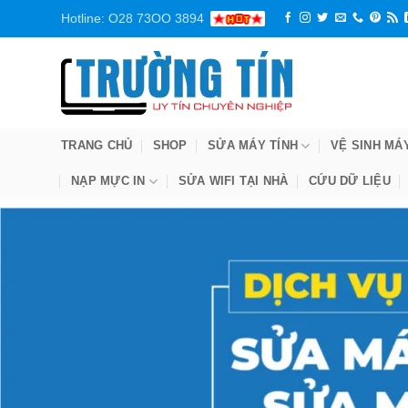
Bỏ
Hotline: O28 73OO 3894
qua
nội
dung
TRANG CHỦ
SHOP
SỬA MÁY TÍNH
VỆ SINH MÁ
NẠP MỰC IN
SỬA WIFI TẠI NHÀ
CỨU DỮ LIỆU