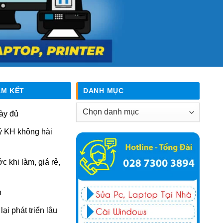
AM KẾT
DANH MỤC
Danh
ày đủ
mục
ý KH không hài
ớc khi làm, giá rẻ,
n
ại phát triển lâu