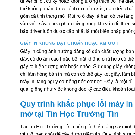
driver bị lỗi, cũ kỹ hoặc không tương thích với hệ điều
thể không nhận được lệnh in chính xác, dẫn đến chất
gồm cả tình trạng mờ. Rủi ro ở đây là bạn có thể lãng 
vào việc sửa chữa phần cứng trong khi vấn đề thự
bảo driver luôn được cập nhật là một biện pháp phòng
GIẤY IN KHÔNG ĐẠT CHUẨN HOẶC ẨM ƯỚT
Giấy in cũng ảnh hưởng đáng kể đến chất lượng bản 
dày, có độ ẩm cao hoặc bề mặt không phù hợp có th
gây ra hiện tượng mờ hoặc nhòe. Sử dụng giấy khôn
chỉ làm hỏng bản in mà còn có thể gây kẹt giấy, làm 
máy in, tăng nguy cơ hỏng hóc cơ học. Đây là một rủ
qua, giống như việc không đọc kỹ các điều khoản loại
Quy trình khắc phục lỗi máy in
mờ tại Tin Học Trường Tín
Tại Tin Học Trường Tín, chúng tôi hiểu rằng sự minh
yếu tố then chốt để xây dựng niềm tin. Quy trình sử