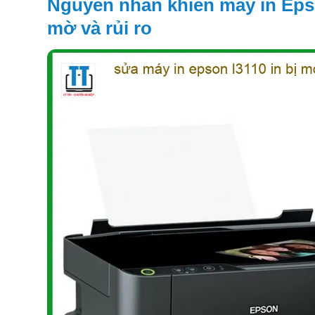
Nguyên nhân khiến máy in Epso
mờ và rủi ro