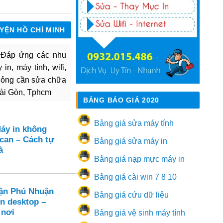
UYỆN HỒ CHÍ MINH
. Đáp ứng các nhu
in, máy tính, wifi,
hỏng cần sửa chữa
Sài Gòn, Tphcm
BẢNG BÁO GIÁ 2020
Bảng giá sửa máy tính
Máy in không
can – Cách tự
Bảng giá sửa máy in
à
Bảng giá nạp mực máy in
Bảng giá cài win 7 8 10
ận Phú Nhuận
Bảng giá cứu dữ liệu
ên desktop –
 nơi
Bảng giá vệ sinh máy tính