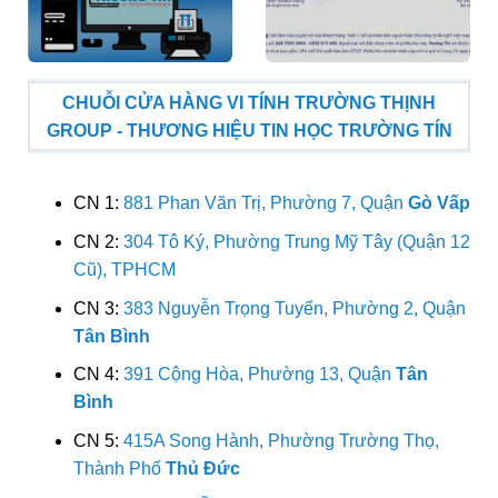
CHUỖI CỬA HÀNG VI TÍNH TRƯỜNG THỊNH
GROUP - THƯƠNG HIỆU TIN HỌC TRƯỜNG TÍN
CN 1:
881 Phan Văn Trị, Phường 7, Quận
Gò Vấp
CN 2:
304 Tô Ký, Phường Trung Mỹ Tây (Quận 12
Cũ), TPHCM
CN 3:
383 Nguyễn Trọng Tuyển, Phường 2, Quận
Tân Bình
CN 4:
391 Cộng Hòa, Phường 13, Quận
Tân
Bình
CN 5:
415A Song Hành, Phường Trường Thọ,
Thành Phố
Thủ Đức