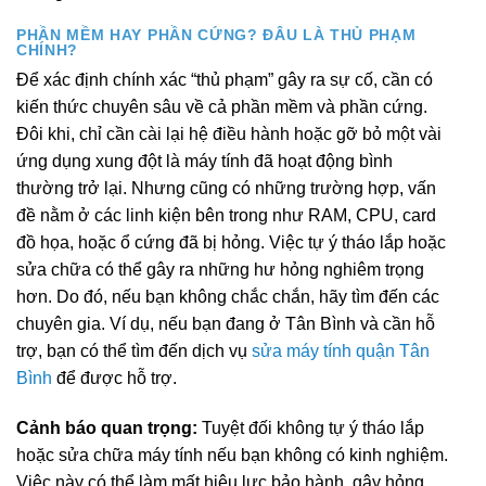
PHẦN MỀM HAY PHẦN CỨNG? ĐÂU LÀ THỦ PHẠM
CHÍNH?
Để xác định chính xác “thủ phạm” gây ra sự cố, cần có
kiến thức chuyên sâu về cả phần mềm và phần cứng.
Đôi khi, chỉ cần cài lại hệ điều hành hoặc gỡ bỏ một vài
ứng dụng xung đột là máy tính đã hoạt động bình
thường trở lại. Nhưng cũng có những trường hợp, vấn
đề nằm ở các linh kiện bên trong như RAM, CPU, card
đồ họa, hoặc ổ cứng đã bị hỏng. Việc tự ý tháo lắp hoặc
sửa chữa có thể gây ra những hư hỏng nghiêm trọng
hơn. Do đó, nếu bạn không chắc chắn, hãy tìm đến các
chuyên gia. Ví dụ, nếu bạn đang ở Tân Bình và cần hỗ
trợ, bạn có thể tìm đến dịch vụ
sửa máy tính quận Tân
Bình
để được hỗ trợ.
Cảnh báo quan trọng:
Tuyệt đối không tự ý tháo lắp
hoặc sửa chữa máy tính nếu bạn không có kinh nghiệm.
Việc này có thể làm mất hiệu lực bảo hành, gây hỏng