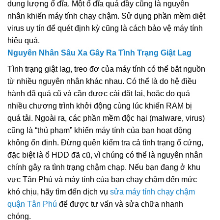
dung lượng ổ đĩa. Một ổ đĩa quá đầy cũng là nguyên
nhân khiến máy tính chạy chậm. Sử dụng phần mềm diệt
virus uy tín để quét định kỳ cũng là cách bảo vệ máy tính
hiệu quả.
Nguyên Nhân Sâu Xa Gây Ra Tình Trạng Giật Lag
Tình trạng giật lag, treo đơ của máy tính có thể bắt nguồn
từ nhiều nguyên nhân khác nhau. Có thể là do hệ điều
hành đã quá cũ và cần được cài đặt lại, hoặc do quá
nhiều chương trình khởi động cùng lúc khiến RAM bị
quá tải. Ngoài ra, các phần mềm độc hại (malware, virus)
cũng là “thủ phạm” khiến máy tính của bạn hoạt động
không ổn định. Đừng quên kiểm tra cả tình trạng ổ cứng,
đặc biệt là ổ HDD đã cũ, vì chúng có thể là nguyên nhân
chính gây ra tình trạng chậm chạp. Nếu bạn đang ở khu
vực Tân Phú và máy tính của bạn chạy chậm đến mức
khó chịu, hãy tìm đến dịch vụ
sửa máy tính chạy chậm
quận Tân Phú
để được tư vấn và sửa chữa nhanh
chóng.