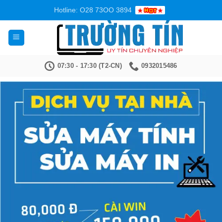
Bỏ
Hotline: O28 73OO 3894
qua
nội
dung
07:30 - 17:30 (T2-CN)
0932015486