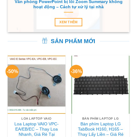
Văn phòng PowerPoint bị lỗi Zoom Summary không
hoạt động – Cách tự xử lý tại nhà
XEM THÊM
SẢN PHẨM MỚI
-50%
-36%
LOA LAPTOP VAIO
BÀN PHÍM LAPTOP LG
Loa Laptop VAIO VPC-
Bàn phím Laptop LG
EA/EB/EC – Thay Loa
TabBook H160, H165 –
Nhanh, Giá Rẻ Tại
Thay Lấy Liền – Giá Rẻ