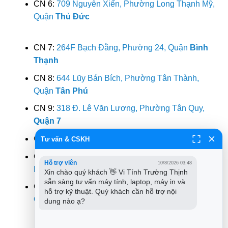
CN 6:
709 Nguyễn Xiển, Phường Long Thạnh Mỹ,
Quận
Thủ Đức
CN 7:
264F Bạch Đằng, Phường 24, Quận
Bình
Thạnh
CN 8:
644 Lũy Bán Bích, Phường Tân Thành,
Quận
Tân Phú
CN 9:
318 Đ. Lê Văn Lương, Phường Tân Quy,
Quận 7
CN 10:
362 Đường 3/2, Phường 12,
Quận 10
Tư vấn & CSKH
CN 11:
142 Hoàng Văn Thụ, Phường 9, Quận
Phú
Hỗ trợ viên
10/8/2026 03:48
Nhuận
Xin chào quý khách 👋 Vi Tính Trường Thịnh 
sẵn sàng tư vấn máy tính, laptop, máy in và 
CN 12:
853 Tỉnh Lộ 10, Phường Bình Trị Đông B,
hỗ trợ kỹ thuật. Quý khách cần hỗ trợ nội 
Quận
Bình Tân
dung nào ạ?