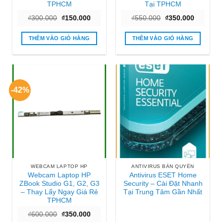
TPHCM
Tại TPHCM
Giá
Giá
Giá
Giá
₫
300.000
₫
150.000
₫
550.000
₫
350.000
gốc
hiện
gốc
hiện
là:
tại
là:
tại
₫300.000.
là:
₫550.000.
là:
THÊM VÀO GIỎ HÀNG
THÊM VÀO GIỎ HÀNG
₫150.000.
₫350.000
-42%
WEBCAM LAPTOP HP
ANTIVIRUS BẢN QUYỀN
Webcam Laptop HP
Antivirus ESET Home
ZBook Studio G1, G2, G3
Security – Cài Đặt Nhanh
– Thay Lấy Ngay Giá Rẻ
Tại Trung Tâm Gần Nhất
TPHCM
Giá
Giá
₫
600.000
₫
350.000
gốc
hiện