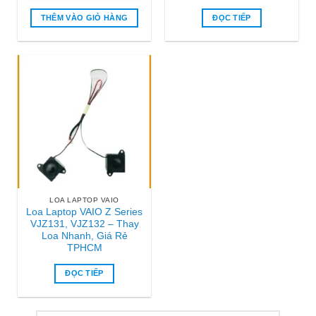
là:
tại
₫600.000.
là:
THÊM VÀO GIỎ HÀNG
ĐỌC TIẾP
₫350.000.
LOA LAPTOP VAIO
Loa Laptop VAIO Z Series
VJZ131, VJZ132 – Thay
Loa Nhanh, Giá Rẻ
TPHCM
ĐỌC TIẾP