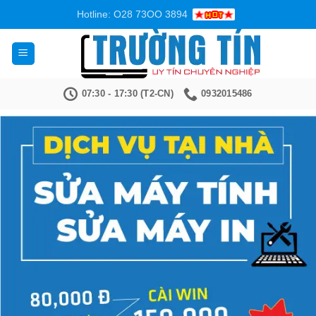
Bỏ
Hotline: O28 73OO 3894
qua
nội
dung
07:30 - 17:30 (T2-CN)
0932015486