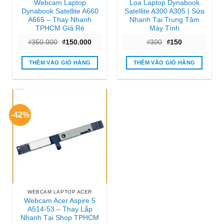
Webcam Laptop
Loa Laptop Dynabook
Dynabook Satellite A660
Satellite A300 A305 | Sửa
A665 – Thay Nhanh
Nhanh Tại Trung Tâm
TPHCM Giá Rẻ
Máy Tính
Giá
Giá
Giá
Giá
₫
350.000
₫
150.000
₫
300
₫
150
gốc
hiện
gốc
hiện
là:
tại
là:
tại
₫350.000.
là:
₫300.
là:
THÊM VÀO GIỎ HÀNG
THÊM VÀO GIỎ HÀNG
₫150.000.
₫150.
-42%
WEBCAM LAPTOP ACER
Webcam Acer Aspire 5
A514-53 – Thay Lắp
Nhanh Tại Shop TPHCM