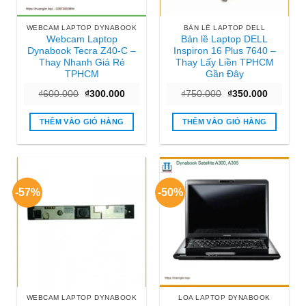
WEBCAM LAPTOP DYNABOOK
BẢN LỀ LAPTOP DELL
Webcam Laptop
Bản lề Laptop DELL
Dynabook Tecra Z40-C –
Inspiron 16 Plus 7640 –
Thay Nhanh Giá Rẻ
Thay Lấy Liền TPHCM
TPHCM
Gần Đây
Giá
Giá
Giá
Giá
₫
600.000
₫
300.000
₫
750.000
₫
350.000
gốc
hiện
gốc
hiện
là:
tại
là:
tại
₫600.000.
là:
₫750.000.
là:
THÊM VÀO GIỎ HÀNG
THÊM VÀO GIỎ HÀNG
₫300.000.
₫350.000
-57%
-50%
WEBCAM LAPTOP DYNABOOK
LOA LAPTOP DYNABOOK