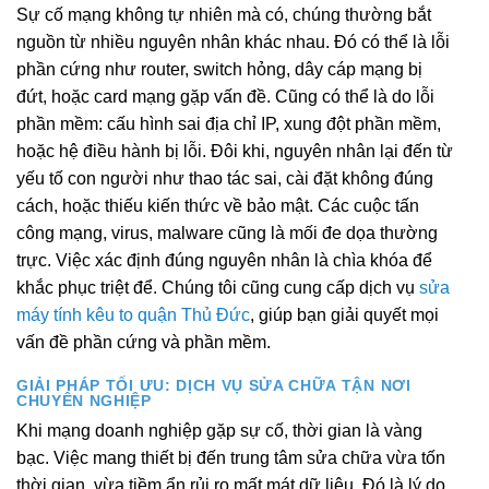
Sự cố mạng không tự nhiên mà có, chúng thường bắt
nguồn từ nhiều nguyên nhân khác nhau. Đó có thể là lỗi
phần cứng như router, switch hỏng, dây cáp mạng bị
đứt, hoặc card mạng gặp vấn đề. Cũng có thể là do lỗi
phần mềm: cấu hình sai địa chỉ IP, xung đột phần mềm,
hoặc hệ điều hành bị lỗi. Đôi khi, nguyên nhân lại đến từ
yếu tố con người như thao tác sai, cài đặt không đúng
cách, hoặc thiếu kiến thức về bảo mật. Các cuộc tấn
công mạng, virus, malware cũng là mối đe dọa thường
trực. Việc xác định đúng nguyên nhân là chìa khóa để
khắc phục triệt để. Chúng tôi cũng cung cấp dịch vụ
sửa
máy tính kêu to quận Thủ Đức
, giúp bạn giải quyết mọi
vấn đề phần cứng và phần mềm.
GIẢI PHÁP TỐI ƯU: DỊCH VỤ SỬA CHỮA TẬN NƠI
CHUYÊN NGHIỆP
Khi mạng doanh nghiệp gặp sự cố, thời gian là vàng
bạc. Việc mang thiết bị đến trung tâm sửa chữa vừa tốn
thời gian, vừa tiềm ẩn rủi ro mất mát dữ liệu. Đó là lý do