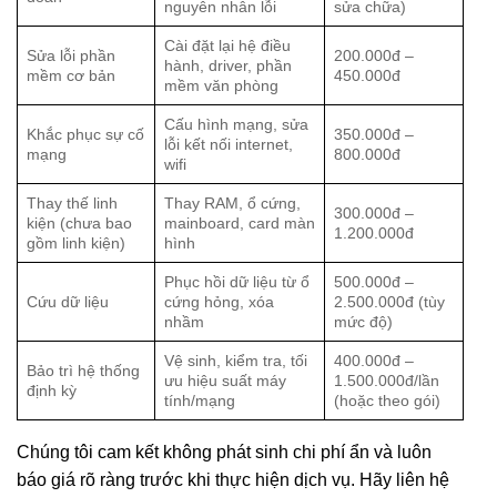
nguyên nhân lỗi
sửa chữa)
Cài đặt lại hệ điều
Sửa lỗi phần
200.000đ –
hành, driver, phần
mềm cơ bản
450.000đ
mềm văn phòng
Cấu hình mạng, sửa
Khắc phục sự cố
350.000đ –
lỗi kết nối internet,
mạng
800.000đ
wifi
Thay thế linh
Thay RAM, ổ cứng,
300.000đ –
kiện (chưa bao
mainboard, card màn
1.200.000đ
gồm linh kiện)
hình
Phục hồi dữ liệu từ ổ
500.000đ –
Cứu dữ liệu
cứng hỏng, xóa
2.500.000đ (tùy
nhầm
mức độ)
Vệ sinh, kiểm tra, tối
400.000đ –
Bảo trì hệ thống
ưu hiệu suất máy
1.500.000đ/lần
định kỳ
tính/mạng
(hoặc theo gói)
Chúng tôi cam kết không phát sinh chi phí ẩn và luôn
báo giá rõ ràng trước khi thực hiện dịch vụ. Hãy liên hệ