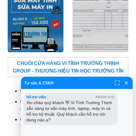
CHUỖI CỬA HÀNG VI TÍNH TRƯỜNG THỊNH
GROUP - THƯƠNG HIỆU TIN HỌC TRƯỜNG TÍN
Tư vấn & CSKH
CN 1:
881 Phan Văn Trị, Phường 7, Quận
Gò Vấp
Hỗ trợ viên
8/8/2026 16:51
CN 2:
304 Tô Ký, Phường Trung Mỹ Tây (Quận 12
Xin chào quý khách 👋 Vi Tính Trường Thịnh 
sẵn sàng tư vấn máy tính, laptop, máy in và 
Cũ), TPHCM
hỗ trợ kỹ thuật. Quý khách cần hỗ trợ nội 
CN 3:
383 Nguyễn Trọng Tuyển, Phường 2, Quận
dung nào ạ?
Tân Bình