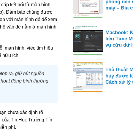
phông nền 
y cáp kết nối từ màn hình
máy – Địa c
top). Đảm bảo chúng được
ptop với màn hình đó để xem
 thể vấn đề nằm ở màn hình
Macbook: K
liệu Time M
vụ cứu dữ 
i màn hình, việc tìm hiểu
ể hữu ích.
Thủ thuật 
ptop ra, giữ nút nguồn
hủy được l
ẽ hoạt động bình thường
Cách xử lý t
bạn chưa xác định rõ
ng của Tin Học Trường Tín
iễn phí.