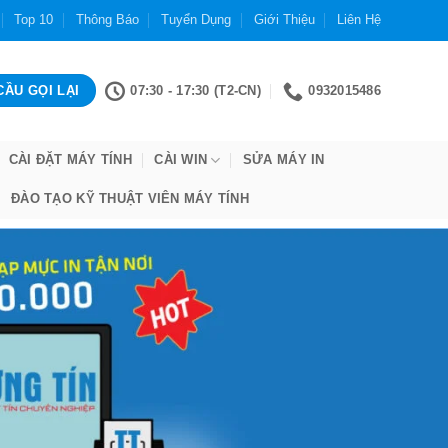
Top 10
Thông Báo
Tuyển Dụng
Giới Thiệu
Liên Hệ
07:30 - 17:30 (T2-CN)
0932015486
CÀI ĐẶT MÁY TÍNH
CÀI WIN
SỬA MÁY IN
ĐÀO TẠO KỸ THUẬT VIÊN MÁY TÍNH