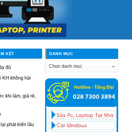
AM KẾT
DANH MỤC
Danh
ày đủ
mục
ý KH không hài
ớc khi làm, giá rẻ,
n
ại phát triển lâu