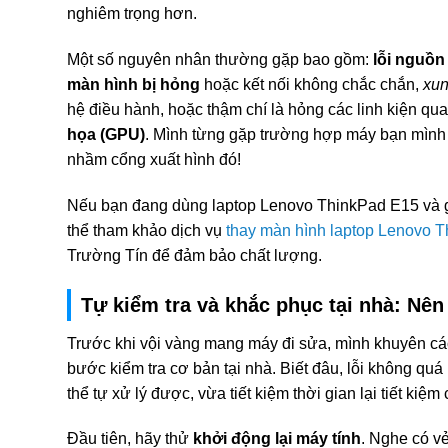
nghiêm trọng hơn.
Một số nguyên nhân thường gặp bao gồm:
lỗi nguồn
màn hình bị hỏng
hoặc kết nối không chắc chắn,
xun
hệ điều hành, hoặc thậm chí là hỏng các linh kiện qu
họa (GPU)
. Mình từng gặp trường hợp máy bạn mình
nhầm cổng xuất hình đó!
Nếu bạn đang dùng laptop Lenovo ThinkPad E15 và g
thể tham khảo dịch vụ
thay màn hình laptop Lenovo 
Trường Tín để đảm bảo chất lượng.
Tự kiểm tra và khắc phục tại nhà: Nê
Trước khi vội vàng mang máy đi sửa, mình khuyên cá
bước kiểm tra cơ bản tại nhà. Biết đâu, lỗi không qu
thể tự xử lý được, vừa tiết kiệm thời gian lại tiết kiệm 
Đầu tiên, hãy thử
khởi động lại máy tính
. Nghe có v