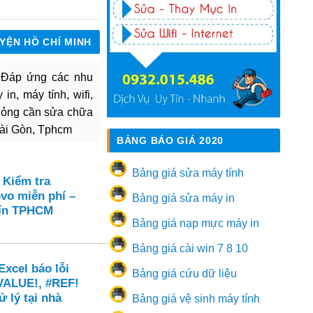
UYỆN HỒ CHÍ MINH
. Đáp ứng các nhu
in, máy tính, wifi,
hỏng cần sửa chữa
Sài Gòn, Tphcm
BẢNG BÁO GIÁ 2020
Bảng giá sửa máy tính
 Kiểm tra
vo miễn phí –
Bảng giá sửa máy in
 tín TPHCM
Bảng giá nạp mực máy in
Bảng giá cài win 7 8 10
xcel báo lỗi
Bảng giá cứu dữ liệu
VALUE!, #REF!
ử lý tại nhà
Bảng giá vệ sinh máy tính