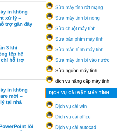
Sửa máy tính rớt mạng
Máy in không
nt xử lý –
Sửa máy tính bị nóng
hỗ trợ gần đây
Sửa chuột máy tính
Sửa bàn phím máy tính
ận 3 khi
Sửa màn hình máy tính
ng tệp hệ
 chỉ hỗ trợ
Sửa máy tính bị vào nước
Sửa nguồn máy tính
dịch vụ nâng cấp máy tính
Máy in không
DỊCH VỤ CÀI ĐẶT MÁY TÍNH
are mới –
lý tại nhà
Dịch vụ cài win
Dịch vụ cài office
PowerPoint lỗi
Dịch vụ cài autocad