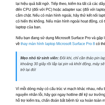
lại hiệu quả bất ngờ. Tiếp theo, kiểm tra tất cả các dâ
đến CPU (đối với PC) hoặc adapter sạc (đối với lap
cắm chặt. Nếu có màn hình ngoài, hãy thử kết nối la
có hiển thị không. Nếu màn hình ngoài hoạt động, có
laptop của bạn.
Nếu bạn đang sử dụng Microsoft Surface Pro và gặp lỗ
về
thay màn hình laptop Microsoft Surface Pro 8
có th
Mẹo nhỏ từ sinh viên:
Đôi khi, chỉ cần tháo pin la
khoảng 30 giây rồi lắp lại pin và khởi động, máy s
trở lại đó!
Vì mỗi dòng máy có cấu trúc vi mạch khác nhau, nếu 
nguyên nhân lỗi, hãy gọi ngay hotline để kỹ sư trưở
hỗ trợ kiểm tra, chẩn đoán bắt bệnh từ xa hoàn toàn m