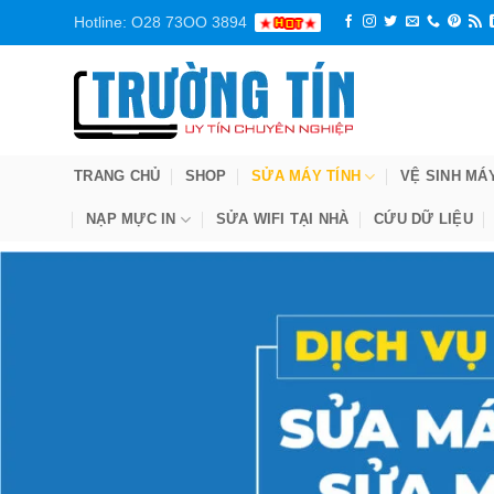
Bỏ
Hotline: O28 73OO 3894
qua
nội
dung
TRANG CHỦ
SHOP
SỬA MÁY TÍNH
VỆ SINH MÁ
NẠP MỰC IN
SỬA WIFI TẠI NHÀ
CỨU DỮ LIỆU