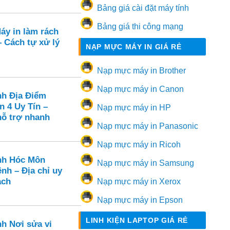
Bảng giá cài đặt máy tính
Bảng giá thi công mạng
áy in làm rách
 – Cách tự xử lý
NẠP MỰC MÁY IN GIÁ RẺ
Nạp mực máy in Brother
Nạp mực máy in Canon
nh Địa Điểm
n 4 Uy Tín –
Nạp mực máy in HP
hỗ trợ nhanh
Nạp mực máy in Panasonic
Nạp mực máy in Ricoh
nh Hóc Môn
Nạp mực máy in Samsung
nh – Địa chỉ uy
ạch
Nạp mực máy in Xerox
Nạp mực máy in Epson
LINH KIỆN LAPTOP GIÁ RẺ
nh Nơi sửa vi