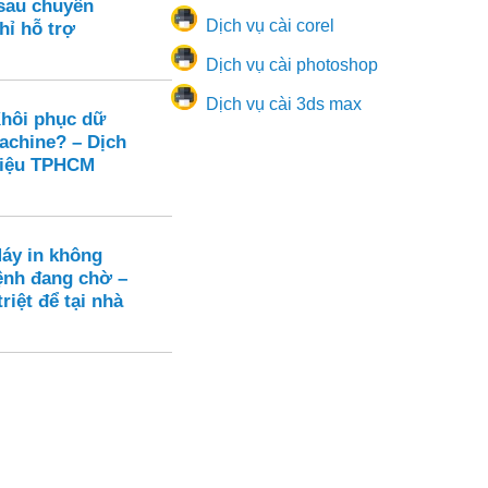
sau chuyển
Dịch vụ cài corel
hỉ hỗ trợ
Dịch vụ cài photoshop
Dịch vụ cài 3ds max
hôi phục dữ
achine? – Dịch
liệu TPHCM
Máy in không
ệnh đang chờ –
riệt để tại nhà