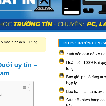
 lý màn hình đen – Trung
TIN HỌC TRƯỜNG TÍN C
Xuất hóa đơn đỏ VAT đ
Hoàn tiền 100% Khi qu
uới uy tín –
lòng
tâm
Báo giá, phí rõ ràng trư
hợp lý
Bảo hành tận tâm, uy tí
ai
Sửa để khách hàng gọi l
bền