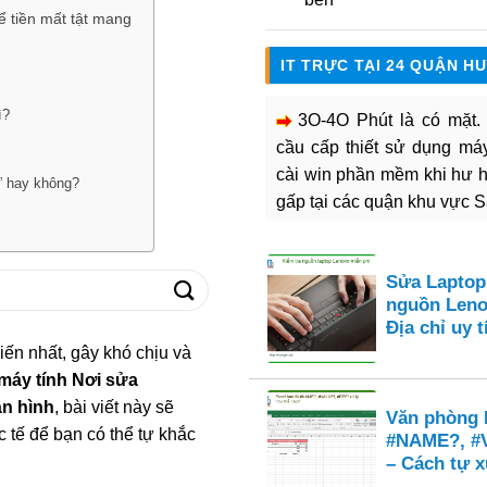
ể tiền mất tật mang
IT TRỰC TẠI 24 QUẬN H
ì?
3O-4O Phút là có mặt
cầu cấp thiết sử dụng máy 
cài win phần mềm khi hư 
h” hay không?
gấp tại các quận khu vực 
Sửa Laptop
nguồn Leno
Địa chỉ uy
iến nhất, gây khó chịu và
máy tính Nơi sửa
àn hình
, bài viết này sẽ
Văn phòng E
 tế để bạn có thể tự khắc
#NAME?, #
– Cách tự x