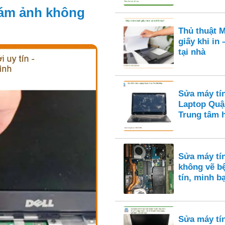
 ám ảnh không
Thủ thuật M
giấy khi in
tại nhà
Sửa máy tí
Laptop Quậ
Trung tâm 
Sửa máy tí
không vẽ bệ
tín, minh b
Sửa máy tí