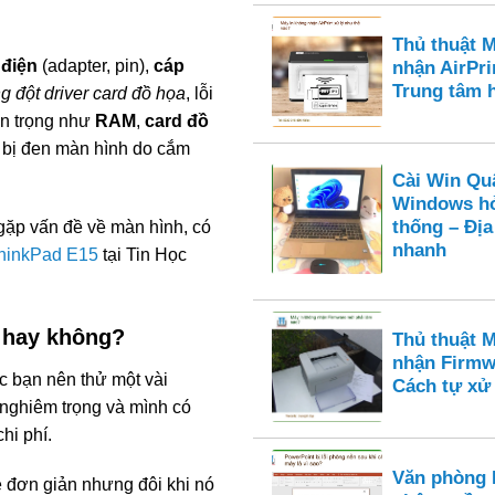
Thủ thuật 
 điện
(adapter, pin),
cáp
nhận AirPri
Trung tâm 
g đột driver card đồ họa
, lỗi
an trọng như
RAM
,
card đồ
 bị đen màn hình do cắm
Cài Win Qu
Windows hỏ
thống – Địa
ặp vấn đề về màn hình, có
nhanh
ThinkPad E15
tại Tin Học
n hay không?
Thủ thuật 
nhận Firmw
c bạn nên thử một vài
Cách tự xử 
á nghiêm trọng và mình có
chi phí.
Văn phòng 
ẻ đơn giản nhưng đôi khi nó