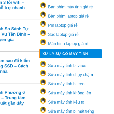
 3 lỗi wifi –
Bàn phím máy tính giá rẻ
hỗ trợ nhanh
Bàn phím laptop giá rẻ
Pin laptop giá rẻ
nh So Sánh Tự
 Vụ Tân Bình –
Sạc laptop giá rẻ
yên gia
Màn hình laptop giá rẻ
XỬ LÝ SỰ CỐ MÁY TÍNH
m sao để kiểm
Sửa máy tính bị virus
ạng SSD – Cách
 nhà
Sửa máy tính chạy chậm
Sửa máy tính bị treo
nh Phường 6
Sửa máy tính không lên
 – Trung tâm
Sửa máy tính kêu to
huật gần đây
Sửa máy tính bị mất tiếng