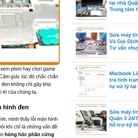
tại nhà Quận
Trung tâm 
Sửa máy tí
Và Gọi Dịch
Tư vấn chu
 xem phim hay chơi game
Macbook Là
 Cảm giác lúc đó chắc chắn
tra tình tr
h đen không chỉ gây khó
tự xử lý tại
 trí của chúng ta.
n hình đen
Sửa máy tí
Quận 3 24/7
nh, mình thấy lỗi màn hình
hỗ trợ kỹ t
ôi khi chỉ là những vấn đề
 do
hỏng hóc phần cứng