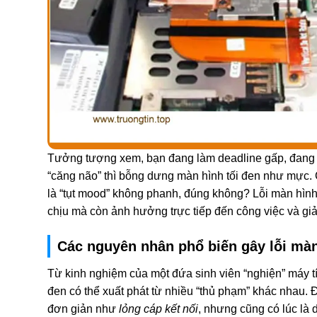
Tưởng tượng xem, bạn đang làm deadline gấp, đang
“căng não” thì bỗng dưng màn hình tối đen như mực.
là “tụt mood” không phanh, đúng không? Lỗi màn hìn
chịu mà còn ảnh hưởng trực tiếp đến công việc và giải
Các nguyên nhân phổ biến gây lỗi mà
Từ kinh nghiệm của một đứa sinh viên “nghiện” máy tí
đen có thể xuất phát từ nhiều “thủ phạm” khác nhau. Đ
đơn giản như
lỏng cáp kết nối
, nhưng cũng có lúc là