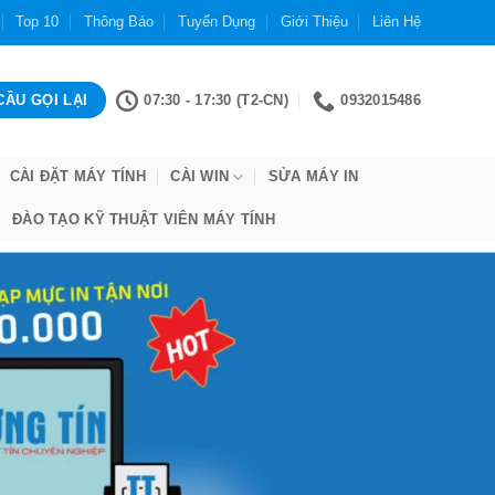
Top 10
Thông Báo
Tuyển Dụng
Giới Thiệu
Liên Hệ
07:30 - 17:30 (T2-CN)
0932015486
CÀI ĐẶT MÁY TÍNH
CÀI WIN
SỬA MÁY IN
ĐÀO TẠO KỸ THUẬT VIÊN MÁY TÍNH