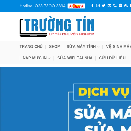
Bỏ
Hotline: O28 73OO 3894
qua
nội
dung
TRANG CHỦ
SHOP
SỬA MÁY TÍNH
VỆ SINH MÁ
NẠP MỰC IN
SỬA WIFI TẠI NHÀ
CỨU DỮ LIỆU