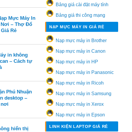
Bảng giá cài đặt máy tính
Bảng giá thi công mạng
ạp Mực Máy In
 Nơi – Thợ Đổ
NẠP MỰC MÁY IN GIÁ RẺ
 Giá Rẻ
Nạp mực máy in Brother
Nạp mực máy in Canon
Máy in không
can – Cách tự
Nạp mực máy in HP
à
Nạp mực máy in Panasonic
Nạp mực máy in Ricoh
ận Phú Nhuận
Nạp mực máy in Samsung
ên desktop –
 nơi
Nạp mực máy in Xerox
Nạp mực máy in Epson
LINH KIỆN LAPTOP GIÁ RẺ
ông hiển thị