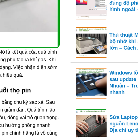
đúng độ ph
hình ngoài 
Thủ thuật M
bộ nhớ khi 
lớn – Cách 
ó là kết quả của quá trình
ng phụ tạo ra khí gas. Khi
ến dạng. Việc nhận diện sớm
Windows lỗ
 hiệu quả.
sau update
Nhuận – Tr
uổi thọ pin
nhanh
h bằng chu kỳ sạc xả. Sau
n giảm dần. Quá trình lão
Sửa Laptop
ầu, đóng vai trò quan trọng.
nguồn Leno
 xu hướng phồng nhanh
Địa chỉ uy
 pin chính hãng là vô cùng