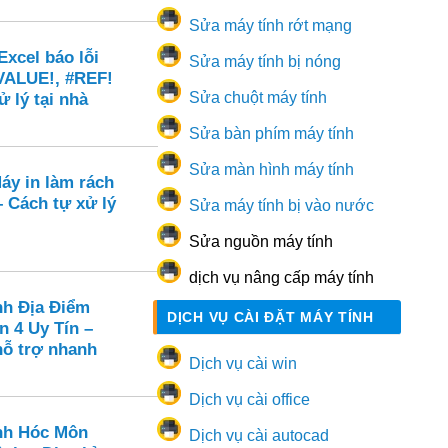
Sửa máy tính rớt mạng
xcel báo lỗi
Sửa máy tính bị nóng
VALUE!, #REF!
Sửa chuột máy tính
ử lý tại nhà
Sửa bàn phím máy tính
Sửa màn hình máy tính
áy in làm rách
 – Cách tự xử lý
Sửa máy tính bị vào nước
Sửa nguồn máy tính
dịch vụ nâng cấp máy tính
nh Địa Điểm
DỊCH VỤ CÀI ĐẶT MÁY TÍNH
n 4 Uy Tín –
hỗ trợ nhanh
Dịch vụ cài win
Dịch vụ cài office
nh Hóc Môn
Dịch vụ cài autocad