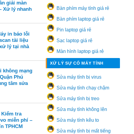
ân giải màn
Bàn phím máy tính giá rẻ
– Xử lý nhanh
Bàn phím laptop giá rẻ
Pin laptop giá rẻ
áy in báo lỗi
scan tài liệu
Sạc laptop giá rẻ
xử lý tại nhà
Màn hình laptop giá rẻ
XỬ LÝ SỰ CỐ MÁY TÍNH
i không mạng
 Quận Phú
Sửa máy tính bị virus
ung tâm sửa
Sửa máy tính chạy chậm
Sửa máy tính bị treo
Sửa máy tính không lên
 Kiểm tra
vo miễn phí –
Sửa máy tính kêu to
 tín TPHCM
Sửa máy tính bị mất tiếng