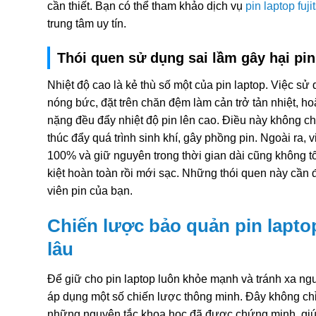
cần thiết. Bạn có thể tham khảo dịch vụ
pin laptop fuj
trung tâm uy tín.
Thói quen sử dụng sai lầm gây hại pin
Nhiệt độ cao là kẻ thù số một của pin laptop. Việc s
nóng bức, đặt trên chăn đệm làm cản trở tản nhiệt, 
nặng đều đẩy nhiệt độ pin lên cao. Điều này không ch
thúc đẩy quá trình sinh khí, gây phồng pin. Ngoài ra, v
100% và giữ nguyên trong thời gian dài cũng không tố
kiệt hoàn toàn rồi mới sạc. Những thói quen này cần
viên pin của bạn.
Chiến lược bảo quản pin lapto
lâu
Để giữ cho pin laptop luôn khỏe mạnh và tránh xa ng
áp dụng một số chiến lược thông minh. Đây không chỉ
những nguyên tắc khoa học đã được chứng minh, giúp