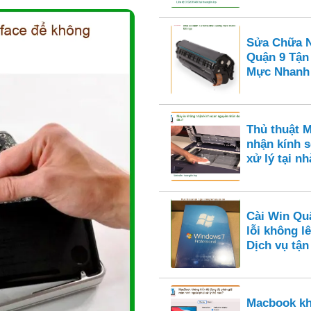
Sửa Chữa N
Quận 9 Tận
Mực Nhanh
Thủ thuật 
nhận kính s
xử lý tại nh
Cài Win Qu
lỗi không l
Dịch vụ tận
Macbook kh