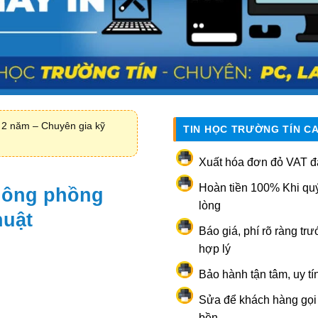
 2 năm – Chuyên gia kỹ
TIN HỌC TRƯỜNG TÍN C
Xuất hóa đơn đỏ VAT đ
Hoàn tiền 100% Khi qu
hông phồng
lòng
huật
Báo giá, phí rõ ràng trư
hợp lý
Bảo hành tận tâm, uy tí
Sửa để khách hàng gọi l
bền