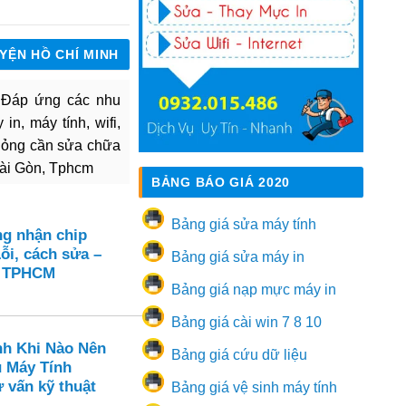
UYỆN HỒ CHÍ MINH
. Đáp ứng các nhu
in, máy tính, wifi,
hỏng cần sửa chữa
Sài Gòn, Tphcm
BẢNG BÁO GIÁ 2020
Bảng giá sửa máy tính
ng nhận chip
ỗi, cách sửa –
Bảng giá sửa máy in
n TPHCM
Bảng giá nạp mực máy in
Bảng giá cài win 7 8 10
nh Khi Nào Nên
Bảng giá cứu dữ liệu
ụ Máy Tính
 vấn kỹ thuật
Bảng giá vệ sinh máy tính