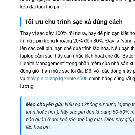
kéo dài tuổi thọ pin.
Tối ưu chu trình sạc xả đúng cách
Thay vì sạc đầy 100% rồi rút ra, hay để pin cạn kiệt 
trì mức pin trong khoảng 20% đến 80%. Đây là “vùng 
lên các cell pin, hạn chế quá trình lão hóa. Nếu bạn
laptop cắm sạc, hãy cân nhắc kích hoạt chế độ “Batter
Health Management” trong phần mềm của nhà sản xuất
động giới hạn mức sạc tối đa. Đối với các dòng máy p
vụ
thay pin laptop lg xnote s500
chính hãng cũng rất 
lượng.
Mẹo chuyên gia:
Nếu bạn không sử dụng laptop tro
tuần hoặc hơn), hãy sạc pin đến khoảng 50-60% rồi 
bảo quản ở nơi khô ráo, thoáng mát. Điều này giúp 
lão hóa pin.