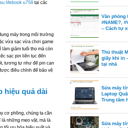
itsu lifebook u758
tại các
Văn phòng E
#NAME?, #
– Cách tự x
ử dụng máy trong môi trường
hoặc vừa sạc vừa chơi game
ỉ làm giảm tuổi thọ mà còn
Thủ thuật M
iệc sạc pin liên tục đến
giấy khi in
t, tương tự như để pin cạn
tại nhà
 được điều chỉnh để bảo vệ
Sửa máy tí
p hiệu quả dài
Laptop Quậ
Trung tâm 
uy cơ phồng, chúng ta cần
 là những mẹo vặt, mà là
Sửa máy tí
 tối ưu hóa hiệu suất và