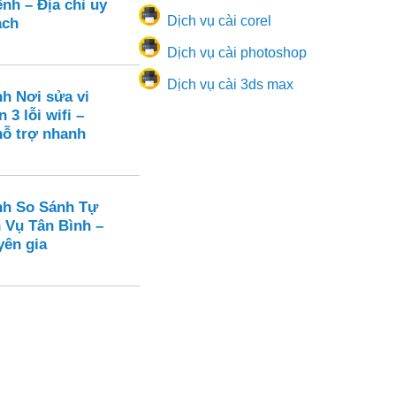
nh – Địa chỉ uy
Dịch vụ cài corel
ạch
Dịch vụ cài photoshop
Dịch vụ cài 3ds max
nh Nơi sửa vi
 3 lỗi wifi –
hỗ trợ nhanh
nh So Sánh Tự
 Vụ Tân Bình –
yên gia