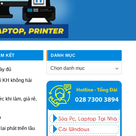
AM KẾT
DANH MỤC
Danh
ày đủ
mục
ý KH không hài
ớc khi làm, giá rẻ,
n
ại phát triển lâu