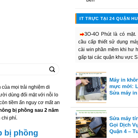
IT TRỰC TẠI 24 QUẬN H
3O-4O Phút là có mặt
cầu cấp thiết sử dụng máy 
cài win phần mềm khi hư 
gấp tại các quận khu vực 
Máy in khô
mực mới: L
m của mọi trải nghiệm di
Sửa máy i
ười dùng đối mặt với nỗi lo
còn tiềm ẩn nguy cơ mất an
không bị phồng sau 2 năm
 chi phí.
Sửa máy tí
Gọi Dịch V
Quận 4 – Tư
p bị phồng