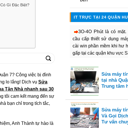
Có Gì Đặc Biệt?
IT TRỰC TẠI 24 QUẬN H
3O-4O Phút là có mặt
cầu cấp thiết sử dụng máy 
cài win phần mềm khi hư 
gấp tại các quận khu vực 
Sửa máy tí
Quận 7? Công việc bị đình
tại nhà Quận
Đừng lo lắng! Dịch vụ
Sửa
Trung tâm 
ua Tận Nhà nhanh sau 30
ng tôi cam kết mang đến sự
hà bạn chỉ trong tích tắc,
Sửa máy tí
Và Gọi Dịch
Tư vấn chu
ghiệm, Anh Thành tự hào là