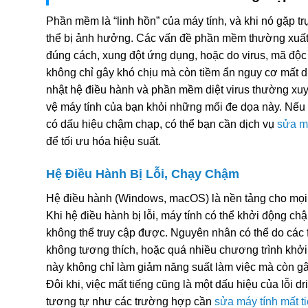
Phần mềm là “linh hồn” của máy tính, và khi nó gặp trụ
thể bị ảnh hưởng. Các vấn đề phần mềm thường xuất 
đúng cách, xung đột ứng dụng, hoặc do virus, mã độc
không chỉ gây khó chịu mà còn tiềm ẩn nguy cơ mất dữ
nhật hệ điều hành và phần mềm diệt virus thường xuyê
vệ máy tính của bạn khỏi những mối đe dọa này. Nếu 
có dấu hiệu chậm chạp, có thể bạn cần dịch vụ
sửa m
để tối ưu hóa hiệu suất.
Hệ Điều Hành Bị Lỗi, Chạy Chậm
Hệ điều hành (Windows, macOS) là nền tảng cho mọi 
Khi hệ điều hành bị lỗi, máy tính có thể khởi động chậ
không thể truy cập được. Nguyên nhân có thể do các fi
không tương thích, hoặc quá nhiều chương trình khởi 
này không chỉ làm giảm năng suất làm việc mà còn g
Đôi khi, việc mất tiếng cũng là một dấu hiệu của lỗi d
tương tự như các trường hợp cần
sửa máy tính mất t