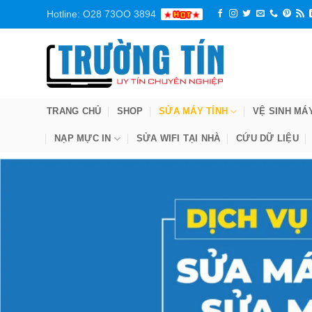
Bỏ
Hotline: O28 73OO 3894
qua
nội
dung
TRANG CHỦ
SHOP
SỬA MÁY TÍNH
VỆ SINH MÁ
NẠP MỰC IN
SỬA WIFI TẠI NHÀ
CỨU DỮ LIỆU