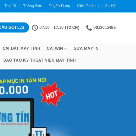
Top 10
Thông Báo
Tuyển Dụng
Giới Thiệu
Liên Hệ
07:30 - 17:30 (T2-CN)
0932015486
CÀI ĐẶT MÁY TÍNH
CÀI WIN
SỬA MÁY IN
ĐÀO TẠO KỸ THUẬT VIÊN MÁY TÍNH