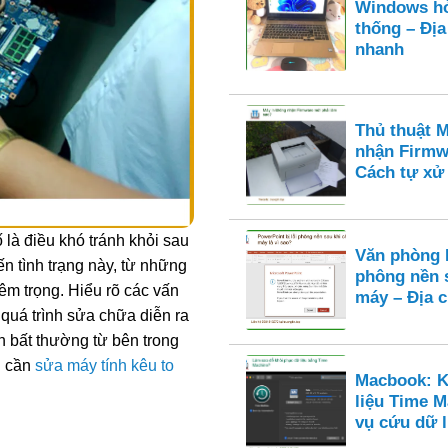
Windows hỏ
thống – Địa
nhanh
Thủ thuật 
nhận Firmw
Cách tự xử 
 là điều khó tránh khỏi sau
Văn phòng 
n tình trạng này, từ những
phông nền 
m trọng. Hiểu rõ các vấn
máy – Địa c
quá trình sửa chữa diễn ra
n bất thường từ bên trong
n cần
sửa máy tính kêu to
Macbook: K
liệu Time M
vụ cứu dữ 