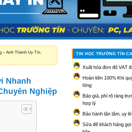
 – Anh Thành Uy Tín,
TIN HỌC TRƯỜNG TÍN C
Xuất hóa đơn đỏ VAT đ
Hoàn tiền 100% Khi qu
ơi Nhanh
lòng
 Chuyên Nghiệp
Báo giá, phí rõ ràng trư
hợp lý
Bảo hành tận tâm, uy tí
Sửa để khách hàng gọi l
bền