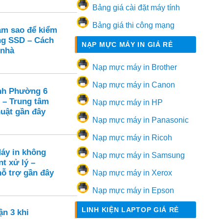
Bảng giá cài đặt máy tính
Bảng giá thi công mạng
m sao để kiểm
ạng SSD – Cách
NẠP MỰC MÁY IN GIÁ RẺ
 nhà
Nạp mực máy in Brother
Nạp mực máy in Canon
nh Phường 6
 – Trung tâm
Nạp mực máy in HP
huật gần đây
Nạp mực máy in Panasonic
Nạp mực máy in Ricoh
Máy in không
Nạp mực máy in Samsung
nt xử lý –
hỗ trợ gần đây
Nạp mực máy in Xerox
Nạp mực máy in Epson
LINH KIỆN LAPTOP GIÁ RẺ
ận 3 khi