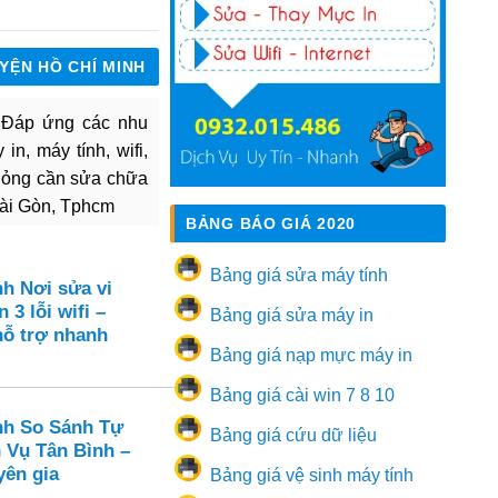
UYỆN HỒ CHÍ MINH
. Đáp ứng các nhu
in, máy tính, wifi,
hỏng cần sửa chữa
Sài Gòn, Tphcm
BẢNG BÁO GIÁ 2020
Bảng giá sửa máy tính
nh Nơi sửa vi
 3 lỗi wifi –
Bảng giá sửa máy in
hỗ trợ nhanh
Bảng giá nạp mực máy in
Bảng giá cài win 7 8 10
nh So Sánh Tự
Bảng giá cứu dữ liệu
 Vụ Tân Bình –
yên gia
Bảng giá vệ sinh máy tính