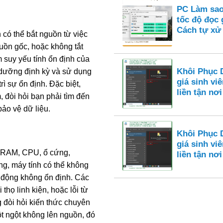
PC Làm sao
tốc độ đọc 
Cách tự xử 
 có thể bắt nguồn từ việc
uồn gốc, hoặc không tắt
m suy yếu tính ổn định của
Khôi Phục 
o dưỡng định kỳ và sử dụng
giá sinh viê
ì sự ổn định. Đặc biệt,
liền tận nơi
 đòi hỏi bạn phải tìm đến
ảo vệ dữ liệu.
Khôi Phục 
giá sinh viê
ư RAM, CPU, ổ cứng,
liền tận nơi
ng, máy tính có thể không
 động không ổn định. Các
thọ linh kiện, hoặc lỗi từ
 đòi hỏi kiến thức chuyên
ột ngột không lên nguồn, đó