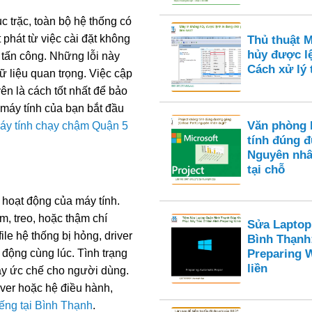
c trặc, toàn bộ hệ thống có
phát từ việc cài đặt không
Thủ thuật 
hủy được l
 tấn công. Những lỗi này
Cách xử lý t
 liệu quan trọng. Việc cập
n là cách tốt nhất để bảo
máy tính của bạn bắt đầu
Văn phòng 
áy tính chạy chậm Quận 5
tính đúng 
Nguyên nhâ
tại chỗ
hoạt động của máy tính.
m, treo, hoặc thậm chí
Sửa Laptop
le hệ thống bị hỏng, driver
Bình Thạnh
động cùng lúc. Tình trạng
Preparing 
liền
ây ức chế cho người dùng.
river hoặc hệ điều hành,
iếng tại Bình Thạnh
.