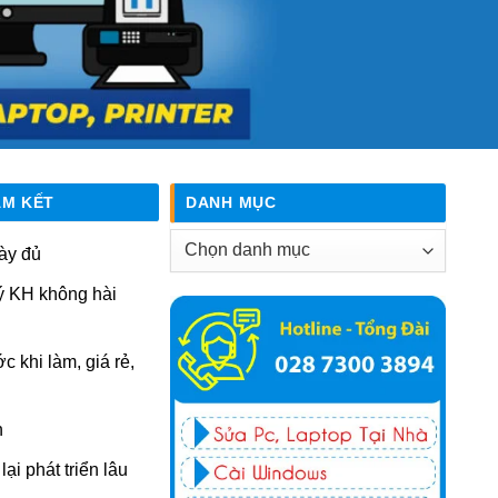
AM KẾT
DANH MỤC
Danh
ày đủ
mục
ý KH không hài
ớc khi làm, giá rẻ,
n
ại phát triển lâu