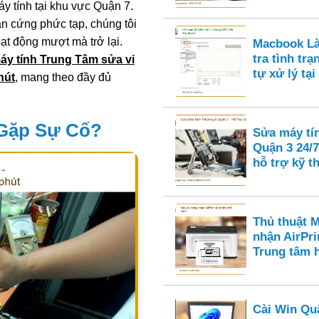
y tính tại khu vực Quận 7.
n cứng phức tạp, chúng tôi
oạt động mượt mà trở lại.
Macbook Là
tra tình tr
áy tính Trung Tâm sửa vi
tự xử lý tại
hút
, mang theo đầy đủ
 Gặp Sự Cố?
Sửa máy tí
Quận 3 24/7
hỗ trợ kỹ t
Thủ thuật 
nhận AirPri
Trung tâm 
Cài Win Qu