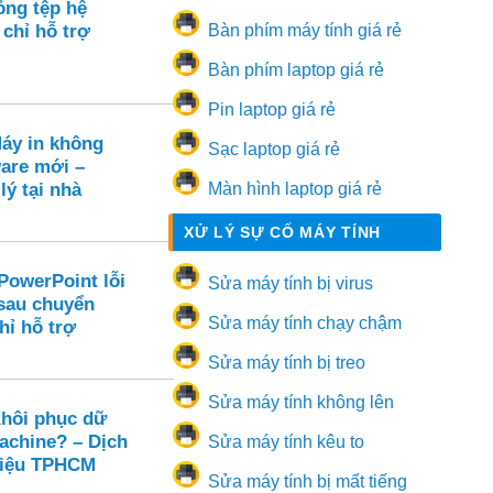
ng tệp hệ
 chỉ hỗ trợ
Bàn phím máy tính giá rẻ
Bàn phím laptop giá rẻ
Pin laptop giá rẻ
Máy in không
Sạc laptop giá rẻ
are mới –
lý tại nhà
Màn hình laptop giá rẻ
XỬ LÝ SỰ CỐ MÁY TÍNH
PowerPoint lỗi
Sửa máy tính bị virus
sau chuyển
Sửa máy tính chạy chậm
hỉ hỗ trợ
Sửa máy tính bị treo
Sửa máy tính không lên
hôi phục dữ
achine? – Dịch
Sửa máy tính kêu to
liệu TPHCM
Sửa máy tính bị mất tiếng