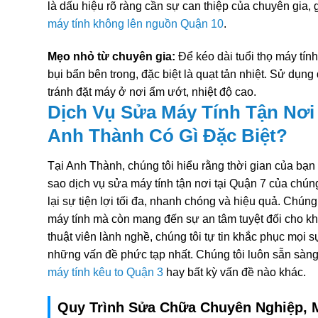
là dấu hiệu rõ ràng cần sự can thiệp của chuyên gia,
máy tính không lên nguồn Quận 10
.
Mẹo nhỏ từ chuyên gia:
Để kéo dài tuổi thọ máy tín
bụi bẩn bên trong, đặc biệt là quạt tản nhiệt. Sử dụng 
tránh đặt máy ở nơi ẩm ướt, nhiệt độ cao.
Dịch Vụ Sửa Máy Tính Tận Nơi
Anh Thành Có Gì Đặc Biệt?
Tại Anh Thành, chúng tôi hiểu rằng thời gian của bạn l
sao dịch vụ sửa máy tính tận nơi tại Quận 7 của chún
lại sự tiện lợi tối đa, nhanh chóng và hiệu quả. Chún
máy tính mà còn mang đến sự an tâm tuyệt đối cho kh
thuật viên lành nghề, chúng tôi tự tin khắc phục mọi 
những vấn đề phức tạp nhất. Chúng tôi luôn sẵn sàng
máy tính kêu to Quận 3
hay bất kỳ vấn đề nào khác.
Quy Trình Sửa Chữa Chuyên Nghiệp, 