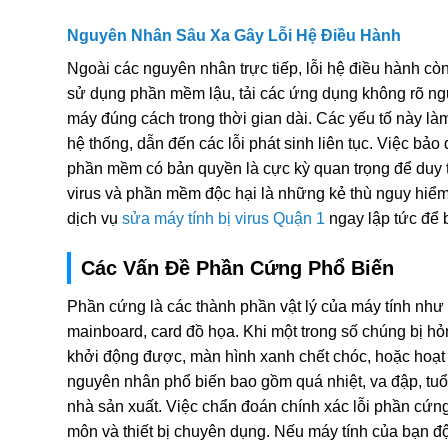
Nguyên Nhân Sâu Xa Gây Lỗi Hệ Điều Hành
Ngoài các nguyên nhân trực tiếp, lỗi hệ điều hành còn
sử dụng phần mềm lậu, tải các ứng dụng không rõ ng
máy đúng cách trong thời gian dài. Các yếu tố này là
hệ thống, dẫn đến các lỗi phát sinh liên tục. Việc bả
phần mềm có bản quyền là cực kỳ quan trọng để duy tr
virus và phần mềm độc hại là những kẻ thù nguy hiểm,
dịch vụ
sửa máy tính bị virus Quận 1
ngay lập tức để b
Các Vấn Đề Phần Cứng Phổ Biến
Phần cứng là các thành phần vật lý của máy tính nh
mainboard, card đồ họa. Khi một trong số chúng bị hỏ
khởi động được, màn hình xanh chết chóc, hoặc hoạt
nguyên nhân phổ biến bao gồm quá nhiệt, va đập, tuổi 
nhà sản xuất. Việc chẩn đoán chính xác lỗi phần cứng
môn và thiết bị chuyên dụng. Nếu máy tính của bạn đ