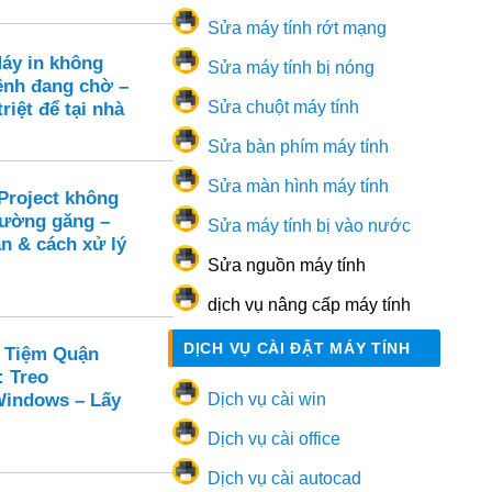
Sửa máy tính rớt mạng
Máy in không
Sửa máy tính bị nóng
ệnh đang chờ –
Sửa chuột máy tính
riệt để tại nhà
Sửa bàn phím máy tính
Sửa màn hình máy tính
Project không
đường găng –
Sửa máy tính bị vào nước
n & cách xử lý
Sửa nguồn máy tính
dịch vụ nâng cấp máy tính
DỊCH VỤ CÀI ĐẶT MÁY TÍNH
 Tiệm Quận
: Treo
Windows – Lấy
Dịch vụ cài win
Dịch vụ cài office
Dịch vụ cài autocad