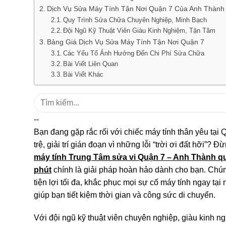
Dịch Vụ Sửa Máy Tính Tận Nơi Quận 7 Của Anh Thành 
Quy Trình Sửa Chữa Chuyên Nghiệp, Minh Bạch
Đội Ngũ Kỹ Thuật Viên Giàu Kinh Nghiệm, Tận Tâm
Bảng Giá Dịch Vụ Sửa Máy Tính Tận Nơi Quận 7
Các Yếu Tố Ảnh Hưởng Đến Chi Phí Sửa Chữa
Bài Viết Liên Quan
Bài Viết Khác
Tìm
kiếm:
--
Bạn đang gặp rắc rối với chiếc máy tính thân yêu tại 
trệ, giải trí gián đoạn vì những lỗi “trời ơi đất hỡi”? 
máy tính Trung Tâm sửa vi Quận 7 – Anh Thành q
phút
chính là giải pháp hoàn hảo dành cho bạn. Chú
tiện lợi tối đa, khắc phục mọi sự cố máy tính ngay tại n
giúp bạn tiết kiệm thời gian và công sức di chuyển.
Với đội ngũ kỹ thuật viên chuyên nghiệp, giàu kinh n