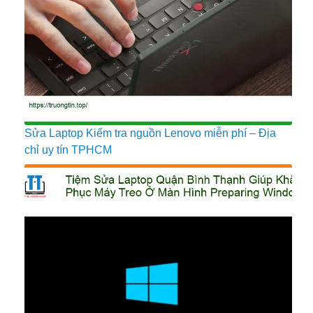
Sửa Laptop Kiểm tra nguồn Lenovo miễn phí – Địa
chỉ uy tín TPHCM