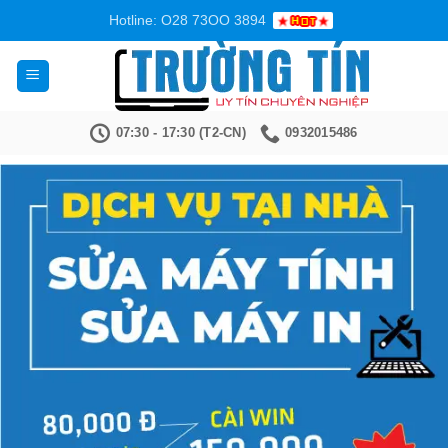
Bỏ
Hotline: O28 73OO 3894
qua
nội
dung
07:30 - 17:30 (T2-CN)
0932015486