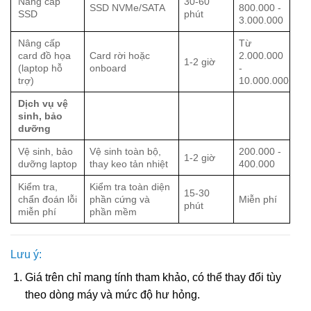
Nâng cấp
30-60
SSD NVMe/SATA
800.000 -
SSD
phút
3.000.000
Nâng cấp
Từ
card đồ họa
Card rời hoặc
2.000.000
1-2 giờ
(laptop hỗ
onboard
-
trợ)
10.000.000
Dịch vụ vệ
sinh, bảo
dưỡng
Vệ sinh, bảo
Vệ sinh toàn bộ,
200.000 -
1-2 giờ
dưỡng laptop
thay keo tản nhiệt
400.000
Kiểm tra,
Kiểm tra toàn diện
15-30
chẩn đoán lỗi
phần cứng và
Miễn phí
phút
miễn phí
phần mềm
Lưu ý:
Giá trên chỉ mang tính tham khảo, có thể thay đổi tùy
theo dòng máy và mức độ hư hỏng.