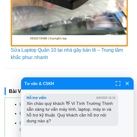
Sửa Laptop Quận 10 tại nhà gãy bản lề – Trung tâm
khắc phục nhanh
Xếp Hạng post
Tư vấn & CSKH
Bài Viết Khác
Hỗ trợ viên
9/8/2026 16:24
Xin chào quý khách 👋 Vi Tính Trường Thịnh 
Địa Chỉ Sửa Laptop Quận 3 – Sửa Nhanh Giá Rẻ
sẵn sàng tư vấn máy tính, laptop, máy in và 
Địa Chỉ Vệ Sinh Máy Tính Quận 3 – Dịch Vụ Giá Rẻ
hỗ trợ kỹ thuật. Quý khách cần hỗ trợ nội 
dung nào ạ?
Địa Chỉ Cài Win Quận 3 – Cài Đặt PC Laptop Tại Nhà
Q3