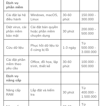
Dịch vụ
phần mềm
Cài đặt lại hệ
Windows, macOS,
30-60
150.000 -
điều hành
Linux
phút
300.000
Diệt virus, cài
Cài đặt bản quyền
200.000 -
phần mềm
hoặc phần mềm
30 phút
500.000
bảo mật
chuyên dụng
Từ
Phục hồi dữ liệu từ
Cứu dữ liệu
1-3 ngày
500.000 -
ổ cứng bị lỗi
3.000.000
Cài đặt phần
Office, đồ họa, lập
30-60
100.000 -
mềm theo
trình, thiết kế
phút
500.000
yêu cầu
Dịch vụ
nâng cấp
Từ
Nâng cấp
Lắp đặt và kiểm
30 phút
400.000 -
RAM
tra
1.500.000
Từ