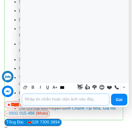
Sửa Wifi Tại Nhà Quận 4
Dịch Vụ Cài Lại Windows 7,8,10 Tận Nhà Quận 4
Dịch Vụ Cài Lại Windows 7,8,10 Tận Nhà Quận 3
Tuyển Thợ Sửa Máy Tính – Thợ Sửa Máy In Tại
Quận 4 Lương Trên 10tr
Tuyển Thợ Sửa Máy Tính – Thợ Sửa Máy In Tại
Quận 3
3 cách chuyển đổi file PRC sang PDF
Những tuyệt chiêu tăng tốc Firefox đơn giản nhất
Top 10 Đơn Vị Lắp Đặt Camera Quan Sát Nhà Kho Ở
Quận 6
👋
👍
🌹
😊
❤️
📞
B
I
U
A+
Đánh giá Xiaomi AX1800: Router WiFi 6 giá cả phải
chăng
Gửi
0981 81 32 72
(Viettel)
Địa Chỉ Cài Win Huyện Bình Chánh Tại Nhà, Giá Rẻ
-
0932 015 486
(Mobi)
Tổng Đài:
028 7300 3894
--