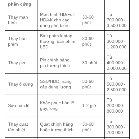
phần cứng
Màn hình HD/Full
Từ
Thay màn
30-60
HD/4K cho các
700.000 -
hình
phút
dòng phổ biến
3.500.000
Bàn phím laptop
Từ
Thay bàn
30-60
thường, bàn phím
300.000 -
phím
phút
LED
1.200.000
Từ
Pin chính hãng,
Thay pin
30 phút
400.000 -
pin tương thích
2.000.000
Từ
SSD/HDD, nâng
30-60
Thay ổ cứng
500.000 -
cấp dung lượng
phút
2.500.000
Từ
Khắc phục bản lề
Sửa bản lề
1-2 giờ
200.000 -
gãy, lỏng
800.000
Từ
Thay quạt
Quạt chính hãng
30-60
300.000 -
tản nhiệt
hoặc tương thích
phút
700.000