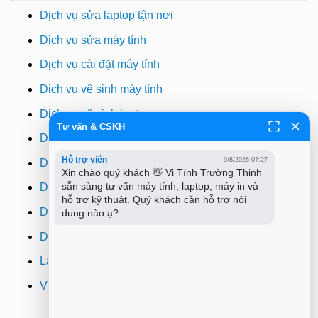
Dịch vụ sửa laptop tận nơi
Dịch vụ sửa máy tính
Dịch vụ cài đặt máy tính
Dịch vụ vệ sinh máy tính
Dịch vụ vệ sinh laptop
Tư vấn & CSKH
Dịch vụ cài win
Hỗ trợ viên
9/8/2026 07:27
Dịch vụ cứu dữ liệu
Xin chào quý khách 👋 Vi Tính Trường Thịnh 
sẵn sàng tư vấn máy tính, laptop, máy in và 
Dịch vụ sửa wifi tại nhà
hỗ trợ kỹ thuật. Quý khách cần hỗ trợ nội 
Dịch vụ sửa máy in
dung nào ạ?
Dịch vụ nạp mực máy in
Lắp đặt camera quan sát tphcm
Vi tính Trường Thịnh