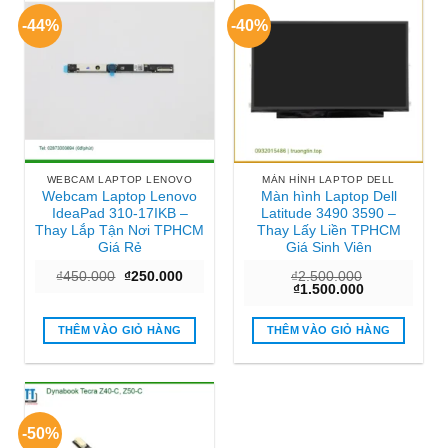
-44%
-40%
WEBCAM LAPTOP LENOVO
MÀN HÌNH LAPTOP DELL
Webcam Laptop Lenovo
Màn hình Laptop Dell
IdeaPad 310-17IKB –
Latitude 3490 3590 –
Thay Lắp Tận Nơi TPHCM
Thay Lấy Liền TPHCM
Giá Rẻ
Giá Sinh Viên
Giá
Giá
₫
450.000
₫
250.000
₫
2.500.000
gốc
hiện
Giá
Giá
₫
1.500.000
là:
tại
gốc
hiện
₫450.000.
là:
là:
tại
₫250.000.
₫2.500.000.
là:
THÊM VÀO GIỎ HÀNG
THÊM VÀO GIỎ HÀNG
₫1.500.000.
-50%