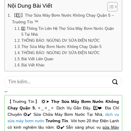
Nội Dung Bài Viết
【1️⃣】Thợ Sửa Máy Bơm Nước Không Chạy Quận 5 –
Trường Tín ™
2️⃣ Thông Tin Liên Hệ Thợ Sửa Máy Bơm Nước Quận
5 Tại Nhà
THÔNG BÁO: NGỪNG DV SỬA ĐIỆN NƯỚC
Thợ Sửa Máy Bơm Nước Không Chạy Quận 5
THÔNG BÁO: NGỪNG DV SỬA ĐIỆN NƯỚC
Bài Viết Liên Quan
Bài Viết Khác
Tìm
kiếm:
--
【Trường Tín】 ❎➤
Thợ Sửa Máy Bơm Nước Không
Chạy Quận 5.
⭐_⭐_⭐ Dịch Vụ Gần Đây. 1️⃣❤️ Địa Chỉ
Chuyên ❎✔️ Sửa Chữa Máy Bơm Nước Tại Nhà.
dịch vụ
sửa máy bơm nước
Trường Tín
. Với hơn 20 thợ Điện Lạnh
có kinh nghiệm lâu năm. ❎✔️ Sẵn sàng phục vụ
sửa Máy