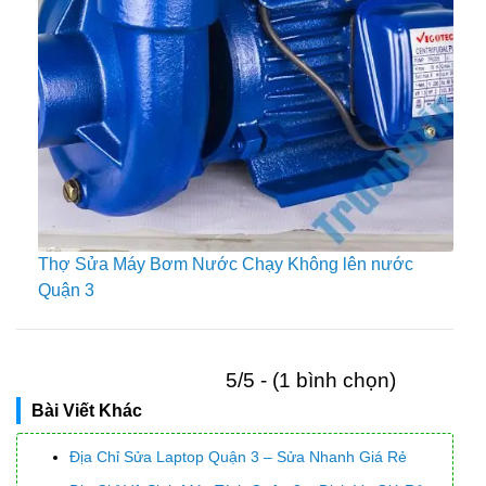
Thợ Sửa Máy Bơm Nước Chạy Không lên nước
Quận 3
5/5 - (1 bình chọn)
Bài Viết Khác
Địa Chỉ Sửa Laptop Quận 3 – Sửa Nhanh Giá Rẻ