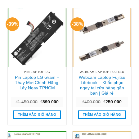
-39%
-38%
PIN LAPTOP LG
WEBCAM LAPTOP FUJITSU
Pin Laptop LG Gram –
Webcam Laptop Fujitsu
Thay Mới Chính Hãng,
Lifebook – Khắc phục
Lấy Ngay TPHCM
ngay tại cửa hàng gần
bạn | Giá rẻ
Giá
Giá
Giá
Giá
₫
1.450.000
₫
890.000
₫
400.000
₫
250.000
gốc
hiện
gốc
hiện
là:
tại
là:
tại
₫1.450.000.
là:
₫400.000.
là:
THÊM VÀO GIỎ HÀNG
THÊM VÀO GIỎ HÀNG
₫890.000.
₫250.000