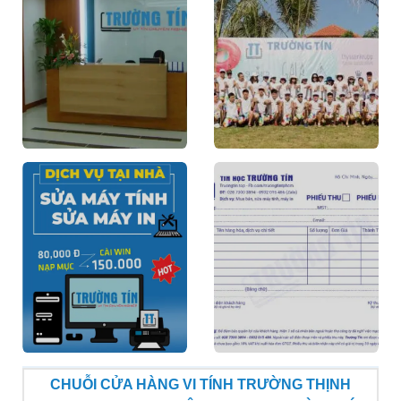
CHUỖI CỬA HÀNG VI TÍNH TRƯỜNG THỊNH