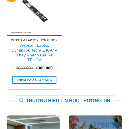
WEBCAM LAPTOP DYNABOOK
Webcam Laptop
Dynabook Tecra Z40-C –
Thay Nhanh Giá Rẻ
TPHCM
Giá
Giá
₫
600.000
₫
300.000
gốc
hiện
là:
tại
₫600.000.
là:
THÊM VÀO GIỎ HÀNG
₫300.000.
THƯƠNG HIỆU TIN HỌC TRƯỜNG TÍN