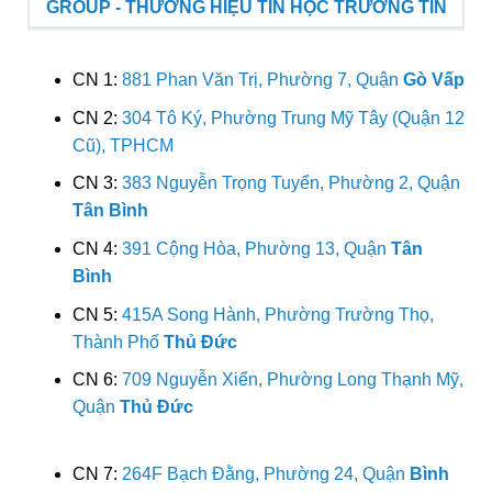
GROUP - THƯƠNG HIỆU TIN HỌC TRƯỜNG TÍN
CN 1:
881 Phan Văn Trị, Phường 7, Quận
Gò Vấp
CN 2:
304 Tô Ký, Phường Trung Mỹ Tây (Quận 12
Cũ), TPHCM
CN 3:
383 Nguyễn Trọng Tuyển, Phường 2, Quận
Tân Bình
CN 4:
391 Cộng Hòa, Phường 13, Quận
Tân
Bình
CN 5:
415A Song Hành, Phường Trường Thọ,
Thành Phố
Thủ Đức
CN 6:
709 Nguyễn Xiển, Phường Long Thạnh Mỹ,
Quận
Thủ Đức
CN 7:
264F Bạch Đằng, Phường 24, Quận
Bình