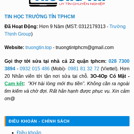
TIN HỌC TRƯỜNG TÍN TPHCM
Đã Hoạt Động:
Hơn 9 Năm (MST: 0312179313 -
Trường
Thịnh Group
)
Website:
truongtin.top
- truongtintphcm@gmail.com
Gọi thợ tới sửa tại nhà cả 22 quận tphcm:
028 7300
3894
-
0932 015 486
(Mobi)-
0981 81 32 72
(Viettel). Hơn
20 Nhân viên tới tận nơi sửa tại chỗ.
3O-4Op Có Mặt -
Cam kết
:
"KH hài lòng mới thu tiền". Không cần ra ngoài
tìm kiếm và chờ đợi. Rất hân hạnh được phục vụ. Xin cảm
ơn@
ĐIỀU KHOẢN - CHÍNH SÁCH
Điều khoản