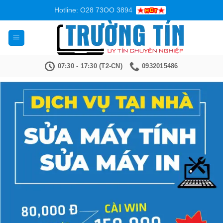
Bỏ
Hotline: O28 73OO 3894
qua
nội
dung
07:30 - 17:30 (T2-CN)
0932015486