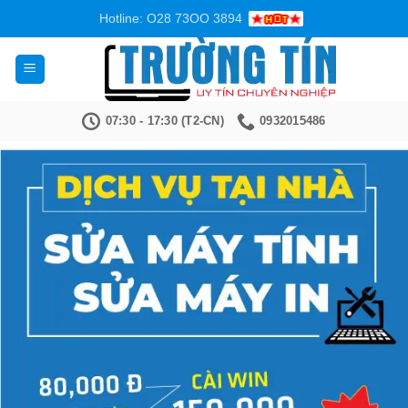
Bỏ
Hotline: O28 73OO 3894
qua
nội
dung
07:30 - 17:30 (T2-CN)
0932015486