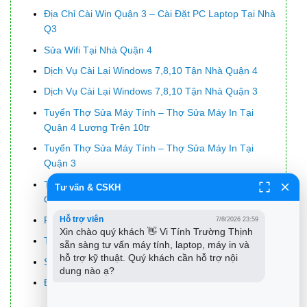
Địa Chỉ Cài Win Quận 3 – Cài Đặt PC Laptop Tại Nhà
Q3
Sửa Wifi Tại Nhà Quận 4
Dịch Vụ Cài Lại Windows 7,8,10 Tận Nhà Quận 4
Dịch Vụ Cài Lại Windows 7,8,10 Tận Nhà Quận 3
Tuyển Thợ Sửa Máy Tính – Thợ Sửa Máy In Tại
Quận 4 Lương Trên 10tr
Tuyển Thợ Sửa Máy Tính – Thợ Sửa Máy In Tại
Quận 3
Top 10 Công Ty Thay Mực Máy In Phun Màu Ở Tại
Tư vấn & CSKH
Quận Thủ Đức Tphcm
Pin Laptop Asus K40 Giá Rẻ Nhất
Hỗ trợ viên
7/8/2026 23:59
Xin chào quý khách 👋 Vi Tính Trường Thịnh 
Top 10 Công Ty Chống Thấm Ở Tại Quận 9 Tphcm
sẵn sàng tư vấn máy tính, laptop, máy in và 
hỗ trợ kỹ thuật. Quý khách cần hỗ trợ nội 
So sánh VirtualBox, VMWare và Hyper-V
dung nào ạ?
Địa Chỉ Sửa Máy Tính Chạy Chậm Quận 3 Giá Rẻ