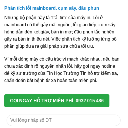
Phân tích lỗi mainboard, cụm sấy, đầu phun
Những bộ phận này là “trái tim” của máy in. Lỗi ở
mainboard có thể gây mất nguồn, lỗi giao tiếp; cụm sấy
hỏng dẫn đến kẹt giấy, bản in mờ; đầu phun tắc nghẽn
gây ra bản in thiếu nét. Việc phân tích kỹ lưỡng từng bộ
phận giúp đưa ra giải pháp sửa chữa tối ưu.
Vì mỗi dòng máy có cấu trúc vi mạch khác nhau, nếu bạn
chưa xác định rõ nguyên nhân lỗi, hãy gọi ngay hotline
để kỹ sư trưởng của Tin Học Trường Tín hỗ trợ kiểm tra,
chẩn đoán bắt bệnh từ xa hoàn toàn miễn phí.
GỌI NGAY HỖ TRỢ MIỄN PHÍ: 0932 015 486