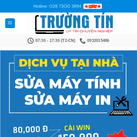
Bỏ
Hotline: O28 73OO 3894
qua
nội
dung
07:30 - 17:30 (T2-CN)
0932015486