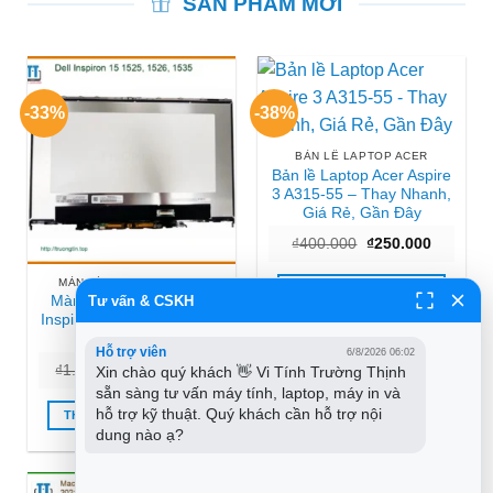
SẢN PHẨM MỚI
-33%
-38%
BẢN LỀ LAPTOP ACER
Bản lề Laptop Acer Aspire
3 A315-55 – Thay Nhanh,
Giá Rẻ, Gần Đây
Giá
Giá
₫
400.000
₫
250.000
gốc
hiện
là:
tại
MÀN HÌNH LAPTOP DELL
₫400.000.
là:
THÊM VÀO GIỎ HÀNG
₫250.000
Tư vấn & CSKH
Màn hình Laptop DELL
Inspiron 15 – Thay Nhanh
TPHCM Giá Rẻ
Hỗ trợ viên
6/8/2026 06:02
Giá
Giá
₫
1.200.000
₫
800.000
Xin chào quý khách 👋 Vi Tính Trường Thịnh 
gốc
hiện
sẵn sàng tư vấn máy tính, laptop, máy in và 
là:
tại
₫1.200.000.
là:
hỗ trợ kỹ thuật. Quý khách cần hỗ trợ nội 
THÊM VÀO GIỎ HÀNG
₫800.000.
dung nào ạ?