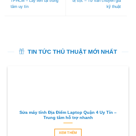
TPHCM – Lấy liền tại trung
bị sọc – Tư vấn chuyên gia
tâm uy tín
kỹ thuật
TIN TỨC THỦ THUẬT MỚI NHẤT
Sửa máy tính Địa Điểm Laptop Quận 4 Uy Tín –
Trung tâm hỗ trợ nhanh
XEM THÊM