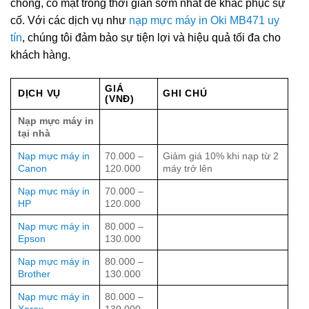
chóng, có mặt trong thời gian sớm nhất để khắc phục sự
cố. Với các dịch vụ như
nạp mực máy in Oki MB471 uy
tín
, chúng tôi đảm bảo sự tiện lợi và hiệu quả tối đa cho
khách hàng.
GIÁ
DỊCH VỤ
GHI CHÚ
(VNĐ)
Nạp mực máy in
tại nhà
Nạp mực máy in
70.000 –
Giảm giá 10% khi nạp từ 2
Canon
120.000
máy trở lên
Nạp mực máy in
70.000 –
HP
120.000
Nạp mực máy in
80.000 –
Epson
130.000
Nạp mực máy in
80.000 –
Brother
130.000
Nạp mực máy in
80.000 –