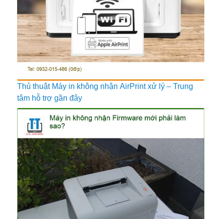
Thủ thuật Máy in không nhận AirPrint xử lý – Trung
tâm hỗ trợ gần đây