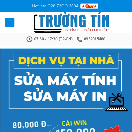
Bỏ
Hotline: O28 73OO 3894
qua
nội
dung
07:30 - 17:30 (T2-CN)
0932015486