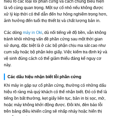
hiểu rõ các loại lỗi phần cứng và cách chúng biểu hiện
là vô cùng quan trọng. Một sự cố nhỏ nếu không được
xử lý kịp thời có thể dẫn đến hư hỏng nghiêm trọng hơn,
ảnh hưởng đến tuổi thọ thiết bị và chất lượng bản in.
Các dòng
máy in Oki
, dù nổi tiếng về độ bền, vẫn không
tránh khỏi những vấn đề phần cứng sau một thời gian
sử dụng, đặc biệt là ở các bộ phận chịu ma sát cao như
cụm sấy hoặc bộ phận kéo giấy. Việc kiểm tra định kỳ và
vệ sinh đúng cách có thể giảm thiểu đáng kể nguy cơ
này.
Các dấu hiệu nhận biết lỗi phần cứng
Khi máy in gặp sự cố phần cứng, thường có những dấu
hiệu rõ ràng mà quý khách có thể nhận biết. Đó có thể là
tiếng ồn bất thường, kẹt giấy liên tục, bản in bị sọc, mờ,
hoặc máy không khởi động được. Đôi khi, đèn báo lỗi
trên bảng điều khiển cũng sẽ nhấp nháy hoặc hiển thị