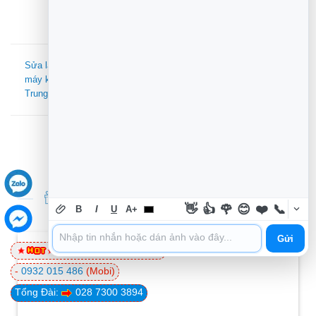
Sửa laptop Xã Hưng Long
Laptop Cách tăng tốc Win
máy không lên hình –
10 hiệu quả – Địa chỉ trung
Trung tâm hỗ trợ gần đây
tâm hỗ trợ gần đây
TIN TỨC THỦ THUẬT MỚI NHẤT
👋
👍
🌹
😊
❤️
📞
B
I
U
A+
Gửi
0981 81 32 72
(Viettel)
-
0932 015 486
(Mobi)
Tổng Đài:
028 7300 3894