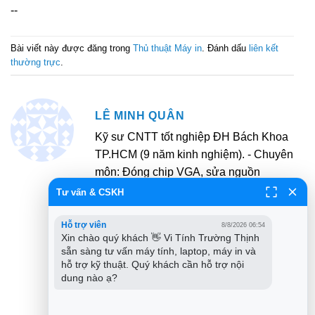
--
Bài viết này được đăng trong
Thủ thuật Máy in
. Đánh dấu
liên kết
thường trực
.
LÊ MINH QUÂN
Kỹ sư CNTT tốt nghiệp ĐH Bách Khoa
TP.HCM (9 năm kinh nghiệm). - Chuyên
môn: Đóng chip VGA, sửa nguồn
Mainboard, cứu dữ liệu ổ cứng chết cơ
Tư vấn & CSKH
và xử lý lỗi máy in kẹt giấy, lem mực. -
Sở thích: Nghiên cứu sơ đồ mạch
Hỗ trợ viên
8/8/2026 06:54
Xin chào quý khách 👋 Vi Tính Trường Thịnh 
(Schematic) các dòng Laptop đời mới
sẵn sàng tư vấn máy tính, laptop, máy in và 
và sưu tầm linh kiện hiếm. - Khẩu hiệu:
hỗ trợ kỹ thuật. Quý khách cần hỗ trợ nội 
"Bắt đúng bệnh - Trị dứt điểm". - Mục
dung nào ạ?
tiêu: Trở thành chuyên gia xử lý phần
cứng hàng đầu tại khu vực.