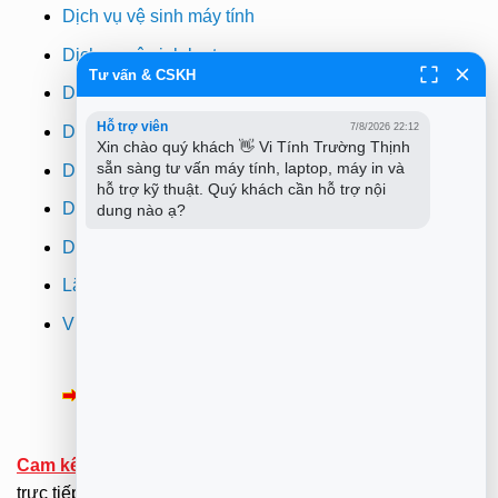
Dịch vụ vệ sinh máy tính
Dịch vụ vệ sinh laptop
Tư vấn & CSKH
Dịch vụ cài win
Hỗ trợ viên
7/8/2026 22:12
Dịch vụ cứu dữ liệu
Xin chào quý khách 👋 Vi Tính Trường Thịnh 
sẵn sàng tư vấn máy tính, laptop, máy in và 
Dịch vụ sửa wifi tại nhà
hỗ trợ kỹ thuật. Quý khách cần hỗ trợ nội 
Dịch vụ sửa máy in
dung nào ạ?
Dịch vụ nạp mực máy in
Lắp đặt camera quan sát tphcm
Vi tính Trường Thịnh
Thông Báo:
v/v Xuất hóa đơn đỏ VAT
Cam kết:
Tới tại nhà sửa chữa dưới sự kiểm tra giám sát
trực tiếp của Khách hàng.(Hãy ở nhà gọi dịch vụ không