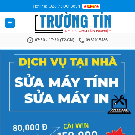
Bỏ
Hotline: O28 73OO 3894
qua
nội
dung
07:30 - 17:30 (T2-CN)
0932015486