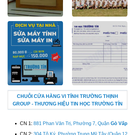
CHUỖI CỬA HÀNG VI TÍNH TRƯỜNG THỊNH
GROUP - THƯƠNG HIỆU TIN HỌC TRƯỜNG TÍN
CN 1:
881 Phan Văn Trị, Phường 7, Quận
Gò Vấp
CN 2:
304 Tô Ký, Phường Trung Mỹ Tây (Quận 12