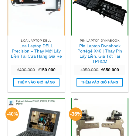
LOA LAPTOP DELL
PIN LAPTOP DYNABOOK
Loa Laptop DELL
Pin Laptop Dynabook
Precision – Thay Mới Lấy
Portégé X40 | Thay Pin
Liền Tại Cửa Hàng Giá Rẻ
Lấy Liền, Giá Tốt Tại
TPHCM
Giá
Giá
Giá
Giá
₫
400.000
₫
150.000
₫
950.000
₫
650.000
gốc
hiện
gốc
hiện
là:
tại
là:
tại
₫400.000.
là:
₫950.000.
là:
THÊM VÀO GIỎ HÀNG
THÊM VÀO GIỎ HÀNG
₫150.000.
₫650.000
-40%
-36%