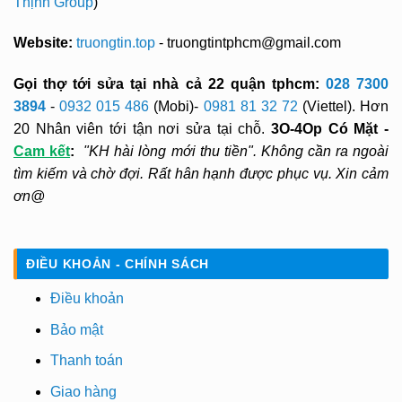
Thịnh Group
)
Website:
truongtin.top
- truongtintphcm@gmail.com
Gọi thợ tới sửa tại nhà cả 22 quận tphcm:
028 7300
3894
-
0932 015 486
(Mobi)-
0981 81 32 72
(Viettel). Hơn
20 Nhân viên tới tận nơi sửa tại chỗ.
3O-4Op Có Mặt -
Cam kết
:
"KH hài lòng mới thu tiền". Không cần ra ngoài
tìm kiếm và chờ đợi. Rất hân hạnh được phục vụ. Xin cảm
ơn@
ĐIỀU KHOẢN - CHÍNH SÁCH
Điều khoản
Bảo mật
Thanh toán
Giao hàng