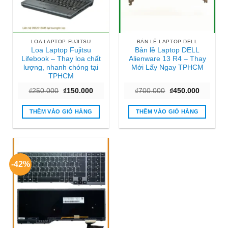
LOA LAPTOP FUJITSU
BẢN LỀ LAPTOP DELL
Loa Laptop Fujitsu
Bản lề Laptop DELL
Lifebook – Thay loa chất
Alienware 13 R4 – Thay
lượng, nhanh chóng tại
Mới Lấy Ngay TPHCM
TPHCM
Giá
Giá
Giá
Giá
₫
250.000
₫
150.000
₫
700.000
₫
450.000
gốc
hiện
gốc
hiện
là:
tại
là:
tại
₫250.000.
là:
₫700.000.
là:
THÊM VÀO GIỎ HÀNG
THÊM VÀO GIỎ HÀNG
₫150.000.
₫450.000
-42%