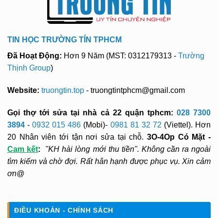
TIN HỌC TRƯỜNG TÍN TPHCM
Đã Hoạt Động:
Hơn 9 Năm (MST: 0312179313 -
Trường
Thịnh Group
)
Website:
truongtin.top
- truongtintphcm@gmail.com
Gọi thợ tới sửa tại nhà cả 22 quận tphcm:
028 7300
3894
-
0932 015 486
(Mobi)-
0981 81 32 72
(Viettel). Hơn
20 Nhân viên tới tận nơi sửa tại chỗ.
3O-4Op Có Mặt -
Cam kết
:
"KH hài lòng mới thu tiền". Không cần ra ngoài
tìm kiếm và chờ đợi. Rất hân hạnh được phục vụ. Xin cảm
ơn@
ĐIỀU KHOẢN - CHÍNH SÁCH