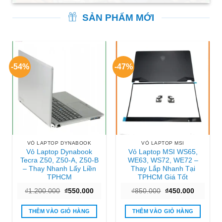
SẢN PHẨM MỚI
-54%
-47%
VỎ LAPTOP DYNABOOK
VỎ LAPTOP MSI
Vỏ Laptop Dynabook
Vỏ Laptop MSI WS65,
Tecra Z50, Z50-A, Z50-B
WE63, WS72, WE72 –
– Thay Nhanh Lấy Liền
Thay Lắp Nhanh Tại
TPHCM
TPHCM Giá Tốt
Giá
Giá
Giá
Giá
₫
1.200.000
₫
550.000
₫
850.000
₫
450.000
gốc
hiện
gốc
hiện
là:
tại
là:
tại
₫1.200.000.
là:
₫850.000.
là:
THÊM VÀO GIỎ HÀNG
THÊM VÀO GIỎ HÀNG
₫550.000.
₫450.000