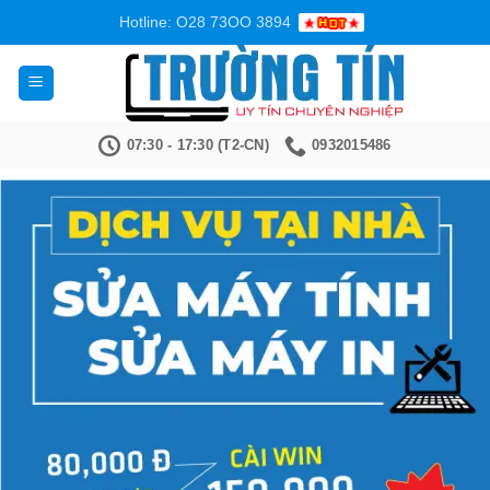
Bỏ
Hotline: O28 73OO 3894
qua
nội
dung
07:30 - 17:30 (T2-CN)
0932015486