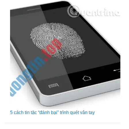
5 cách tin tặc “đánh bại” trình quét vân tay