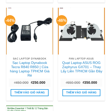
-44%
-46%
SẠC LAPTOP DYNABOOK
FAN LAPTOP ASUS
Sạc Laptop Dynabook
Quạt Laptop ASUS ROG
Tecra R840 R850 | Cửa
Zephyrus GX701 – Thay
hàng Laptop TPHCM Giá
Lấy Liền TPHCM Gần Đây
Rẻ
Giá
Giá
Giá
Giá
₫
450.000
₫
250.000
₫
650.000
₫
350.000
gốc
hiện
gốc
hiện
là:
tại
là:
tại
₫450.000.
là:
₫650.000.
là:
THÊM VÀO GIỎ HÀNG
THÊM VÀO GIỎ HÀNG
₫250.000.
₫350.000