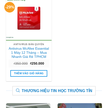
-29%
ANTIVIRUS BẢN QUYỀN
Antivirus McAfee Essential
1 Máy 12 Tháng – Mua
Nhanh Giá Rẻ TPHCM
Giá
Giá
₫
350.000
₫
250.000
gốc
hiện
là:
tại
₫350.000.
là:
THÊM VÀO GIỎ HÀNG
₫250.000.
THƯƠNG HIỆU TIN HỌC TRƯỜNG TÍN