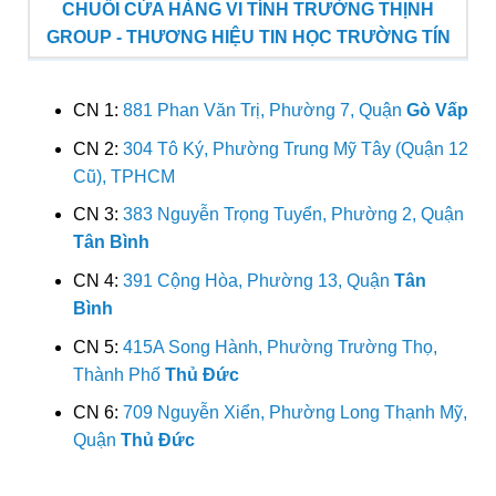
CHUỖI CỬA HÀNG VI TÍNH TRƯỜNG THỊNH
GROUP - THƯƠNG HIỆU TIN HỌC TRƯỜNG TÍN
CN 1:
881 Phan Văn Trị, Phường 7, Quận
Gò Vấp
CN 2:
304 Tô Ký, Phường Trung Mỹ Tây (Quận 12
Cũ), TPHCM
CN 3:
383 Nguyễn Trọng Tuyển, Phường 2, Quận
Tân Bình
CN 4:
391 Cộng Hòa, Phường 13, Quận
Tân
Bình
CN 5:
415A Song Hành, Phường Trường Thọ,
Thành Phố
Thủ Đức
CN 6:
709 Nguyễn Xiển, Phường Long Thạnh Mỹ,
Quận
Thủ Đức