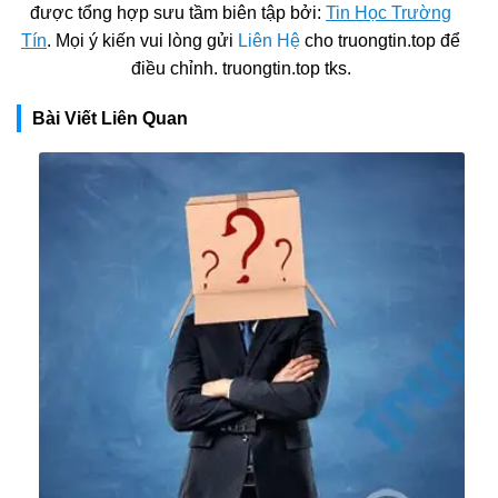
được tổng hợp sưu tầm biên tập bởi:
Tin Học Trường
Tín
. Mọi ý kiến vui lòng gửi
Liên Hệ
cho truongtin.top để
điều chỉnh. truongtin.top tks.
Bài Viết Liên Quan