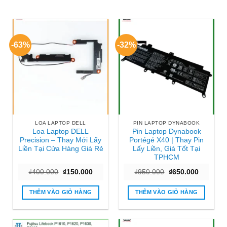
-63%
-32%
LOA LAPTOP DELL
PIN LAPTOP DYNABOOK
Loa Laptop DELL
Pin Laptop Dynabook
Precision – Thay Mới Lấy
Portégé X40 | Thay Pin
Liền Tại Cửa Hàng Giá Rẻ
Lấy Liền, Giá Tốt Tại
TPHCM
Giá
Giá
Giá
Giá
₫
400.000
₫
150.000
₫
950.000
₫
650.000
gốc
hiện
gốc
hiện
là:
tại
là:
tại
₫400.000.
là:
₫950.000.
là:
THÊM VÀO GIỎ HÀNG
THÊM VÀO GIỎ HÀNG
₫150.000.
₫650.000