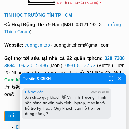
TIN HỌC TRƯỜNG TÍN TPHCM
Đã Hoạt Động:
Hơn 9 Năm (MST: 0312179313 -
Trường
Thịnh Group
)
Website:
truongtin.top
- truongtintphcm@gmail.com
Gọi thợ tới sửa tại nhà cả 22 quận tphcm:
028 7300
3894
-
0932 015 486
(Mobi)-
0981 81 32 72
(Viettel). Hơn
20 Nhân viên tới tận nơi sửa tại chỗ.
3O-4Op Có Mặt -
Tư vấn & CSKH
Cam kết
:
"KH hài lòng mới thu tiền". Không cần ra ngoài
tìm kiếm và chờ đợi. Rất hân hạnh được phục vụ. Xin cảm
Hỗ trợ viên
7/8/2026 23:40
ơn@
Xin chào quý khách 👋 Vi Tính Trường Thịnh 
sẵn sàng tư vấn máy tính, laptop, máy in và 
hỗ trợ kỹ thuật. Quý khách cần hỗ trợ nội 
dung nào ạ?
ĐIỀU KHOẢN - CHÍNH SÁCH
Điều khoản