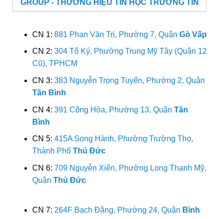
GROUP - THƯƠNG HIỆU TIN HỌC TRƯỜNG TÍN
CN 1:
881 Phan Văn Trị, Phường 7, Quận
Gò Vấp
CN 2:
304 Tô Ký, Phường Trung Mỹ Tây (Quận 12
Cũ), TPHCM
CN 3:
383 Nguyễn Trọng Tuyển, Phường 2, Quận
Tân Bình
CN 4:
391 Cộng Hòa, Phường 13, Quận
Tân
Bình
CN 5:
415A Song Hành, Phường Trường Thọ,
Thành Phố
Thủ Đức
CN 6:
709 Nguyễn Xiển, Phường Long Thạnh Mỹ,
Quận
Thủ Đức
CN 7:
264F Bạch Đằng, Phường 24, Quận
Bình