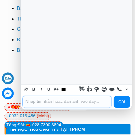
Bảo mật
Thanh toán
Giao hàng
Đổi trả
Bảo hành
👋
👍
🌹
😊
❤️
📞
B
I
U
A+
Gửi
0981 81 32 72
(Viettel)
-
0932 015 486
(Mobi)
Tổng Đài:
028 7300 3894
TIN HỌC TRƯỜNG TÍN TẠI TPHCM