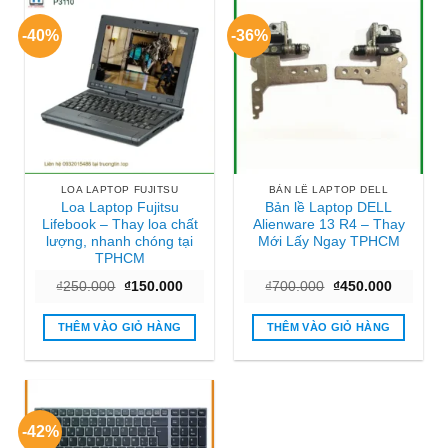
-40%
-36%
LOA LAPTOP FUJITSU
BẢN LỀ LAPTOP DELL
Loa Laptop Fujitsu
Bản lề Laptop DELL
Lifebook – Thay loa chất
Alienware 13 R4 – Thay
lượng, nhanh chóng tại
Mới Lấy Ngay TPHCM
TPHCM
Giá
Giá
Giá
Giá
₫
250.000
₫
150.000
₫
700.000
₫
450.000
gốc
hiện
gốc
hiện
là:
tại
là:
tại
₫250.000.
là:
₫700.000.
là:
THÊM VÀO GIỎ HÀNG
THÊM VÀO GIỎ HÀNG
₫150.000.
₫450.000
-42%