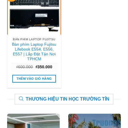
BÀN PHÍM LAPTOP FUJITSU
Bàn phím Laptop Fujitsu
Lifebook E554, E556,
E557 | Lắp Đặt Tận Nơi
TPHCM
Giá
Giá
₫
600.000
₫
350.000
gốc
hiện
là:
tại
₫600.000.
là:
THÊM VÀO GIỎ HÀNG
₫350.000.
THƯƠNG HIỆU TIN HỌC TRƯỜNG TÍN