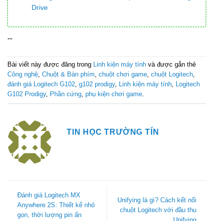
Drive
--
Bài viết này được đăng trong
Linh kiện máy tính
và được gắn thẻ
Công nghệ
,
Chuột & Bàn phím
,
chuột chơi game
,
chuột Logitech
,
đánh giá Logitech G102
,
g102 prodigy
,
Linh kiện máy tính
,
Logitech
G102 Prodigy
,
Phần cứng
,
phụ kiện chơi game
.
TIN HỌC TRƯỜNG TÍN
Đánh giá Logitech MX
Unifying là gì? Cách kết nối
Anywhere 2S: Thiết kế nhỏ
chuột Logitech với đầu thu
gọn, thời lượng pin ấn
Unifying