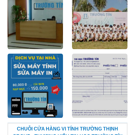
CHUỖI CỬA HÀNG VI TÍNH TRƯỜNG THỊNH