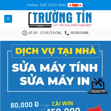
Bỏ
Hotline: O28 73OO 3894
qua
nội
dung
07:30 - 17:30 (T2-CN)
0932015486