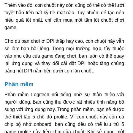
Thêm vào đó, con chuột này còn cũng có thể có thể lướt
tuyệt hảo trên bất kỳ bề mặt nào. Tuy nhiên, để tạo nên
hiệu quả tốt nhất, chỉ cần mua một tấm lót chuột chơi
game.
Cho dù bạn chơi ở DPI thấp hay cao, con chuột này vẫn
sẽ làm bạn hài lòng. Trong mọi trường hợp, tùy thuộc
vào nhu cầu của game đang chơi, bạn luôn có thể quay
lại ứng dụng và thay đổi cài đặt DPI hoặc tăng chúng
bằng nút DPI nằm bên dưới con lăn chuột.
Phần mềm
Phần mềm Logitech nổi tiếng nhờ sự thân thiện với
người dùng. Bạn cũng thu được rất nhiều tính năng bổ
sung với ứng dụng này. Trong phần mềm, bạn sẽ được
thể thiết lập 5 chế độ profile. Vì con chuột này còn có
chip bộ nhớ onboard, bạn cũng đều có thể lưu trữ 5
game profile này trên chip của chuột. Khi sử dụng một