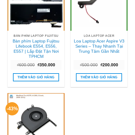
BÀN PHÍM LAPTOP FUJITSU
LOA LAPTOP ACER
Bàn phím Laptop Fujitsu
Loa Laptop Acer Aspire V3
Lifebook E554, E556,
Series – Thay Nhanh Tại
E557 | Lắp Đặt Tận Nơi
Trung Tâm Gần Nhất
TPHCM
Giá
Giá
Giá
Giá
₫
600.000
₫
350.000
₫
500.000
₫
200.000
gốc
hiện
gốc
hiện
là:
tại
là:
tại
₫600.000.
là:
₫500.000.
là:
THÊM VÀO GIỎ HÀNG
THÊM VÀO GIỎ HÀNG
₫350.000.
₫200.000
-43%