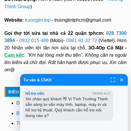
Thịnh Group
)
Website:
truongtin.top
- truongtintphcm@gmail.com
Gọi thợ tới sửa tại nhà cả 22 quận tphcm:
028 7300
3894
-
0932 015 486
(Mobi)-
0981 81 32 72
(Viettel). Hơn
20 Nhân viên tới tận nơi sửa tại chỗ.
3O-4Op Có Mặt -
Cam kết
:
"KH hài lòng mới thu tiền". Không cần ra ngoài
tìm kiếm và chờ đợi. Rất hân hạnh được phục vụ. Xin cảm
ơn@
Tư vấn & CSKH
ĐIỀU KHOẢN - CHÍNH SÁCH
Hỗ trợ viên
7/8/2026 14:17
Xin chào quý khách 👋 Vi Tính Trường Thịnh 
Điều khoản
sẵn sàng tư vấn máy tính, laptop, máy in và 
hỗ trợ kỹ thuật. Quý khách cần hỗ trợ nội 
Bảo mật
dung nào ạ?
Thanh toán