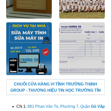
CHUỖI CỬA HÀNG VI TÍNH TRƯỜNG THỊNH
GROUP - THƯƠNG HIỆU TIN HỌC TRƯỜNG TÍN
CN 1:
881 Phan Văn Trị, Phường 7, Quận
Gò Vấp