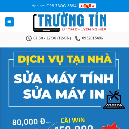
Bỏ
Hotline: O28 73OO 3894
qua
nội
dung
07:30 - 17:30 (T2-CN)
0932015486