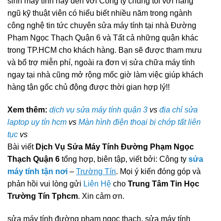
sinh máy tính hãy đến với Công ty chúng tôi với hàng
ngũ kỹ thuật viên có hiểu biết nhiều năm trong ngành
công nghệ tin tức chuyên sửa máy tính tại nhà Đường
Phạm Ngọc Thạch Quận 6 và Tất cả những quận khác
trong TP.HCM cho khách hàng. Bạn sẽ được tham mưu
và bổ trợ miễn phí, ngoài ra đơn vị sửa chữa máy tính
ngay tại nhà cũng mở rộng mốc giờ làm việc giúp khách
hàng tận gốc chủ động được thời gian hợp lý!!
Xem thêm:
dịch vụ sửa máy tính quận 3
vs
địa chỉ sửa
laptop uy tín hcm
vs
Màn hình điện thoại bị chớp tất liên
tục
vs
Bài viết
Dịch Vụ Sửa Máy Tính Đường Phạm Ngọc
Thạch Quận 6
tổng hợp, biên tập, viết bởi: Công ty
sửa
máy tính tận nơi
–
Trường Tín
. Mọi ý kiến đóng góp và
phản hồi vui lòng gửi
Liên Hệ
cho
Trung Tâm Tin Học
Trường Tín Tphcm
. Xin cảm ơn.
sửa máy tính đường phạm ngọc thạch, sửa máy tính