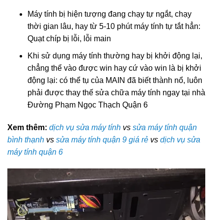
Máy tính bị hiện tượng đang chạy tự ngắt, chạy
thời gian lâu, hay từ 5-10 phút máy tính tự tắt hẳn:
Quạt chíp bị lỗi, lỗi main
Khi sử dụng máy tính thường hay bị khởi động lại,
chẳng thể vào được win hay cứ vào win là bị khởi
động lại: có thể tụ của MAIN đã biết thành nổ, luôn
phải được thay thế sửa chữa máy tính ngay tại nhà
Đường Phạm Ngọc Thạch Quận 6
Xem thêm:
dịch vụ sửa máy tính
vs
sửa máy tính quận
bình thạnh
vs
sửa máy tính quận 9 giá rẻ
vs
dịch vụ sửa
máy tính quận 6