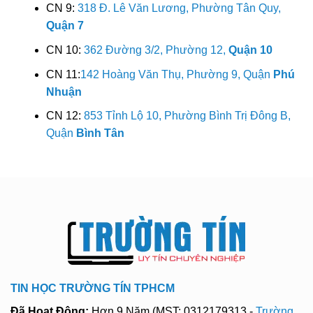
CN 9:
318 Đ. Lê Văn Lương, Phường Tân Quy,
Quận 7
CN 10:
362 Đường 3/2, Phường 12,
Quận 10
CN 11:
142 Hoàng Văn Thụ, Phường 9, Quận
Phú
Nhuận
CN 12:
853 Tỉnh Lộ 10, Phường Bình Trị Đông B,
Quận
Bình Tân
TIN HỌC TRƯỜNG TÍN TPHCM
Đã Hoạt Động:
Hơn 9 Năm (MST: 0312179313 -
Trường