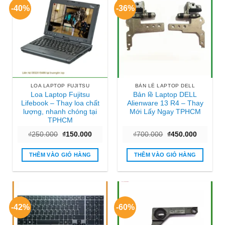
-40%
-36%
LOA LAPTOP FUJITSU
BẢN LỀ LAPTOP DELL
Loa Laptop Fujitsu
Bản lề Laptop DELL
Lifebook – Thay loa chất
Alienware 13 R4 – Thay
lượng, nhanh chóng tại
Mới Lấy Ngay TPHCM
TPHCM
Giá
Giá
Giá
Giá
₫
250.000
₫
150.000
₫
700.000
₫
450.000
gốc
hiện
gốc
hiện
là:
tại
là:
tại
₫250.000.
là:
₫700.000.
là:
THÊM VÀO GIỎ HÀNG
THÊM VÀO GIỎ HÀNG
₫150.000.
₫450.000
-42%
-60%