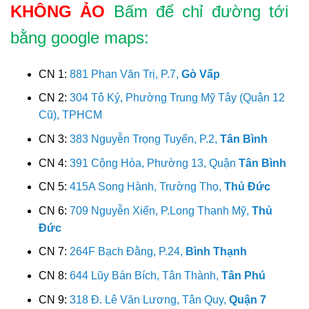
KHÔNG ẢO
Bấm để chỉ đường tới
bằng google maps:
CN 1:
881 Phan Văn Trị, P.7,
Gò Vấp
CN 2:
304 Tô Ký, Phường Trung Mỹ Tây (Quận 12
Cũ), TPHCM
CN 3:
383 Nguyễn Trọng Tuyển, P.2,
Tân Bình
CN 4:
391 Cộng Hòa, Phường 13, Quận
Tân Bình
CN 5:
415A Song Hành, Trường Thọ,
Thủ Đức
CN 6:
709 Nguyễn Xiển, P.Long Thạnh Mỹ,
Thủ
Đức
CN 7:
264F Bạch Đằng, P.24,
Bình Thạnh
CN 8:
644 Lũy Bán Bích, Tân Thành,
Tân Phú
CN 9:
318 Đ. Lê Văn Lương, Tân Quy,
Quận 7