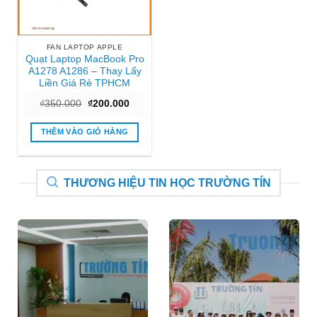
FAN LAPTOP APPLE
Quạt Laptop MacBook Pro
A1278 A1286 – Thay Lấy
Liền Giá Rẻ TPHCM
Giá
Giá
₫
350.000
₫
200.000
gốc
hiện
là:
tại
₫350.000.
là:
THÊM VÀO GIỎ HÀNG
₫200.000.
THƯƠNG HIỆU TIN HỌC TRƯỜNG TÍN