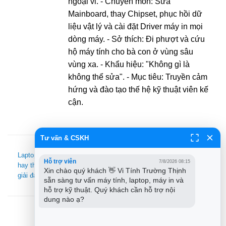
ngoại vi. - Chuyên môn: Sửa
Mainboard, thay Chipset, phục hồi dữ
liệu vật lý và cài đặt Driver máy in mọi
dòng máy. - Sở thích: Đi phượt và cứu
hộ máy tính cho bà con ở vùng sâu
vùng xa. - Khẩu hiệu: "Không gì là
không thể sửa". - Mục tiêu: Truyền cảm
hứng và đào tạo thế hệ kỹ thuật viên kế
cận.
Tư vấn & CSKH
MacBook Cần Kiểm Tra
Laptop chậm nên nâng cấp
Những Gì Trước Khi Mang
Hỗ trợ viên
7/8/2026 08:15
hay thay máy? Chuyên gia
Xin chào quý khách 👋 Vi Tính Trường Thịnh 
Đi Sửa Chữa? Hướng Dẫn
giải đáp từ A-Z
sẵn sàng tư vấn máy tính, laptop, máy in và 
Chi Tiết Từ Chuyên Gia!
hỗ trợ kỹ thuật. Quý khách cần hỗ trợ nội 
dung nào ạ?