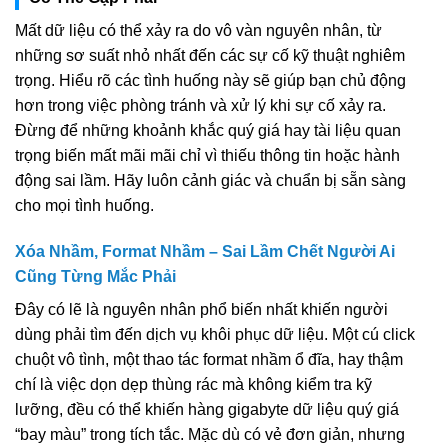
Mất dữ liệu có thể xảy ra do vô vàn nguyên nhân, từ
những sơ suất nhỏ nhất đến các sự cố kỹ thuật nghiêm
trọng. Hiểu rõ các tình huống này sẽ giúp bạn chủ động
hơn trong việc phòng tránh và xử lý khi sự cố xảy ra.
Đừng để những khoảnh khắc quý giá hay tài liệu quan
trọng biến mất mãi mãi chỉ vì thiếu thông tin hoặc hành
động sai lầm. Hãy luôn cảnh giác và chuẩn bị sẵn sàng
cho mọi tình huống.
Xóa Nhầm, Format Nhầm – Sai Lầm Chết Người Ai
Cũng Từng Mắc Phải
Đây có lẽ là nguyên nhân phổ biến nhất khiến người
dùng phải tìm đến dịch vụ khôi phục dữ liệu. Một cú click
chuột vô tình, một thao tác format nhầm ổ đĩa, hay thậm
chí là việc dọn dẹp thùng rác mà không kiểm tra kỹ
lưỡng, đều có thể khiến hàng gigabyte dữ liệu quý giá
“bay màu” trong tích tắc. Mặc dù có vẻ đơn giản, nhưng