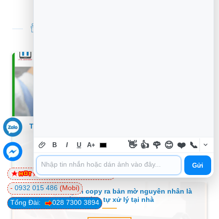
TIN TỨC THỦ THUẬT MỚI NHẤT
Thủ thuật Máy in không copy được dù vẫn bình
thường – Cách tự xử lý tại nhà
👋
👍
🌹
😊
❤️
📞
B
I
U
A+
XEM THÊM
Gửi
0981 81 32 72
(Viettel)
-
0932 015 486
(Mobi)
Thủ thuật Máy in copy ra bản mờ nguyên nhân là
gì? – Cách tự xử lý tại nhà
Tổng Đài:
028 7300 3894