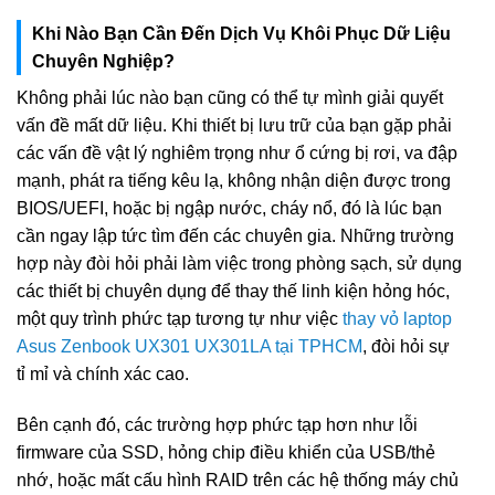
Khi Nào Bạn Cần Đến Dịch Vụ Khôi Phục Dữ Liệu
Chuyên Nghiệp?
Không phải lúc nào bạn cũng có thể tự mình giải quyết
vấn đề mất dữ liệu. Khi thiết bị lưu trữ của bạn gặp phải
các vấn đề vật lý nghiêm trọng như ổ cứng bị rơi, va đập
mạnh, phát ra tiếng kêu lạ, không nhận diện được trong
BIOS/UEFI, hoặc bị ngập nước, cháy nổ, đó là lúc bạn
cần ngay lập tức tìm đến các chuyên gia. Những trường
hợp này đòi hỏi phải làm việc trong phòng sạch, sử dụng
các thiết bị chuyên dụng để thay thế linh kiện hỏng hóc,
một quy trình phức tạp tương tự như việc
thay vỏ laptop
Asus Zenbook UX301 UX301LA tại TPHCM
, đòi hỏi sự
tỉ mỉ và chính xác cao.
Bên cạnh đó, các trường hợp phức tạp hơn như lỗi
firmware của SSD, hỏng chip điều khiển của USB/thẻ
nhớ, hoặc mất cấu hình RAID trên các hệ thống máy chủ