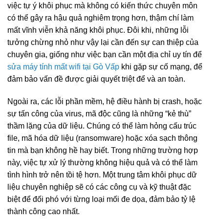
việc tự ý khôi phục mà không có kiến thức chuyên môn
có thể gây ra hậu quả nghiêm trọng hơn, thậm chí làm
mất vĩnh viễn khả năng khôi phục. Đôi khi, những lỗi
tưởng chừng nhỏ như vậy lại cần đến sự can thiệp của
chuyên gia, giống như việc bạn cần một địa chỉ uy tín để
sửa máy tính mất wifi tại Gò Vấp
khi gặp sự cố mạng, để
đảm bảo vấn đề được giải quyết triệt để và an toàn.
Ngoài ra, các lỗi phần mềm, hệ điều hành bị crash, hoặc
sự tấn công của virus, mã độc cũng là những “kẻ thù”
thầm lặng của dữ liệu. Chúng có thể làm hỏng cấu trúc
file, mã hóa dữ liệu (ransomware) hoặc xóa sạch thông
tin mà bạn không hề hay biết. Trong những trường hợp
này, việc tự xử lý thường không hiệu quả và có thể làm
tình hình trở nên tồi tệ hơn. Một trung tâm khôi phục dữ
liệu chuyên nghiệp sẽ có các công cụ và kỹ thuật đặc
biệt để đối phó với từng loại mối đe dọa, đảm bảo tỷ lệ
thành công cao nhất.