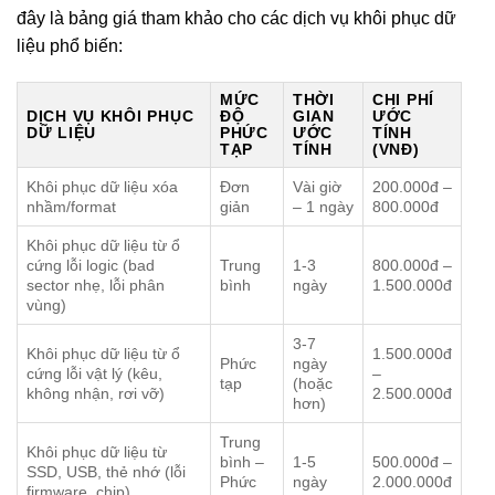
đây là bảng giá tham khảo cho các dịch vụ khôi phục dữ
liệu phổ biến:
MỨC
THỜI
CHI PHÍ
DỊCH VỤ KHÔI PHỤC
ĐỘ
GIAN
ƯỚC
DỮ LIỆU
PHỨC
ƯỚC
TÍNH
TẠP
TÍNH
(VNĐ)
Khôi phục dữ liệu xóa
Đơn
Vài giờ
200.000đ –
nhầm/format
giản
– 1 ngày
800.000đ
Khôi phục dữ liệu từ ổ
cứng lỗi logic (bad
Trung
1-3
800.000đ –
sector nhẹ, lỗi phân
bình
ngày
1.500.000đ
vùng)
3-7
Khôi phục dữ liệu từ ổ
1.500.000đ
Phức
ngày
cứng lỗi vật lý (kêu,
–
tạp
(hoặc
không nhận, rơi vỡ)
2.500.000đ
hơn)
Trung
Khôi phục dữ liệu từ
bình –
1-5
500.000đ –
SSD, USB, thẻ nhớ (lỗi
Phức
ngày
2.000.000đ
firmware, chip)