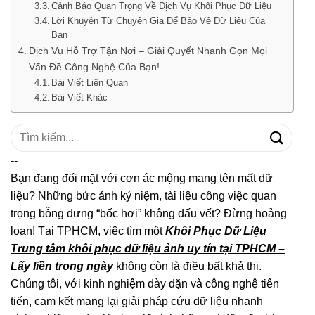
Cảnh Báo Quan Trọng Về Dịch Vụ Khôi Phục Dữ Liệu
Lời Khuyên Từ Chuyên Gia Để Bảo Vệ Dữ Liệu Của
Bạn
Dịch Vụ Hỗ Trợ Tận Nơi – Giải Quyết Nhanh Gọn Mọi
Vấn Đề Công Nghệ Của Bạn!
Bài Viết Liên Quan
Bài Viết Khác
Tìm
kiếm:
--
Bạn đang đối mặt với cơn ác mộng mang tên mất dữ
liệu? Những bức ảnh kỷ niệm, tài liệu công việc quan
trọng bỗng dưng “bốc hơi” không dấu vết? Đừng hoảng
loạn! Tại TPHCM, việc tìm một
Khôi Phục Dữ Liệu
Trung tâm khôi phục dữ liệu ảnh uy tín tại TPHCM –
Lấy liền trong ngày
không còn là điều bất khả thi.
Chúng tôi, với kinh nghiệm dày dặn và công nghệ tiên
tiến, cam kết mang lại giải pháp cứu dữ liệu nhanh