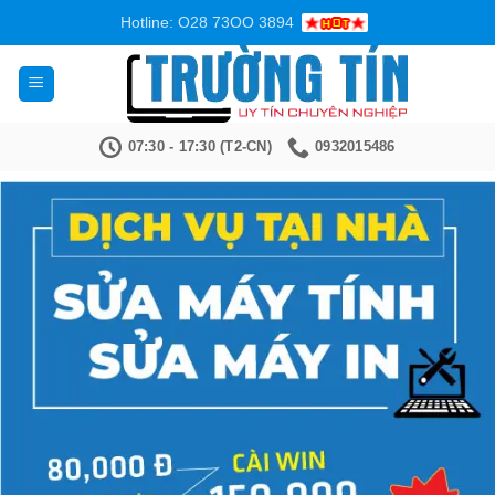
Bỏ
Hotline: O28 73OO 3894
qua
nội
dung
07:30 - 17:30 (T2-CN)
0932015486