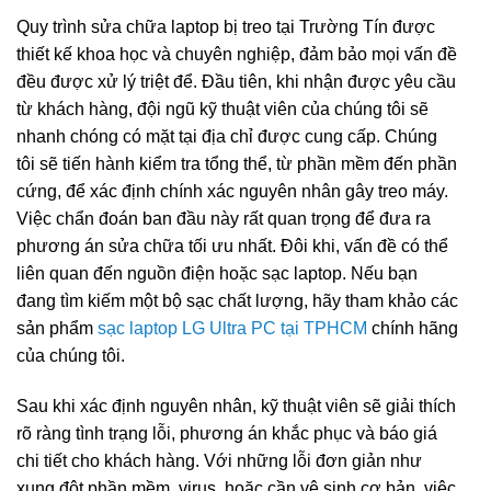
Quy trình sửa chữa laptop bị treo tại Trường Tín được
thiết kế khoa học và chuyên nghiệp, đảm bảo mọi vấn đề
đều được xử lý triệt để. Đầu tiên, khi nhận được yêu cầu
từ khách hàng, đội ngũ kỹ thuật viên của chúng tôi sẽ
nhanh chóng có mặt tại địa chỉ được cung cấp. Chúng
tôi sẽ tiến hành kiểm tra tổng thể, từ phần mềm đến phần
cứng, để xác định chính xác nguyên nhân gây treo máy.
Việc chẩn đoán ban đầu này rất quan trọng để đưa ra
phương án sửa chữa tối ưu nhất. Đôi khi, vấn đề có thể
liên quan đến nguồn điện hoặc sạc laptop. Nếu bạn
đang tìm kiếm một bộ sạc chất lượng, hãy tham khảo các
sản phẩm
sạc laptop LG Ultra PC tại TPHCM
chính hãng
của chúng tôi.
Sau khi xác định nguyên nhân, kỹ thuật viên sẽ giải thích
rõ ràng tình trạng lỗi, phương án khắc phục và báo giá
chi tiết cho khách hàng. Với những lỗi đơn giản như
xung đột phần mềm, virus, hoặc cần vệ sinh cơ bản, việc