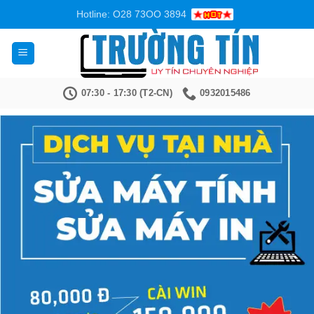
Bỏ
Hotline: O28 73OO 3894
qua
nội
dung
07:30 - 17:30 (T2-CN)
0932015486