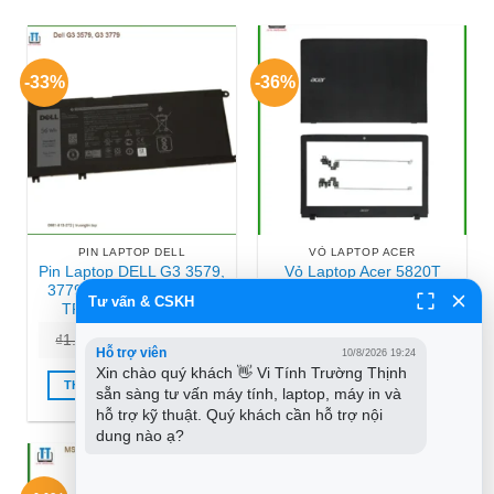
-33%
-36%
PIN LAPTOP DELL
VỎ LAPTOP ACER
Pin Laptop DELL G3 3579,
Vỏ Laptop Acer 5820T
3779 – Lắp Đặt Tận Nơi
5820TG – Thay Vỏ Laptop
Tư vấn & CSKH
TPHCM Giá Cực Rẻ
Giá Rẻ Lấy Liền
Giá
Giá
Giá
Giá
₫
1.200.000
₫
800.000
₫
550.000
₫
350.000
Hỗ trợ viên
gốc
hiện
gốc
hiện
10/8/2026 19:24
là:
tại
là:
tại
Xin chào quý khách 👋 Vi Tính Trường Thịnh 
₫1.200.000.
là:
₫550.000.
là:
THÊM VÀO GIỎ HÀNG
THÊM VÀO GIỎ HÀNG
sẵn sàng tư vấn máy tính, laptop, máy in và 
₫800.000.
₫350.000
hỗ trợ kỹ thuật. Quý khách cần hỗ trợ nội 
dung nào ạ?