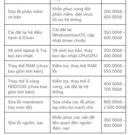
Khắc phục xung đột
Sửa lỗi phần mềm
200.000đ –
phần mềm, diệt virus,
cơ bản
450.000đ
tối ưu hệ thống
Cài đặt lại
Cài đặt lại hệ điều
350.000đ –
Windows/macOS, cập
hành & Driver
600.000đ
nhật driver chuẩn
Vệ sinh laptop & Tra
Vệ sinh bụi bẩn, thay
250.000đ –
keo tản nhiệt
keo tản nhiệt CPU/GPU
400.000đ
Thay thế RAM (chưa
Kiểm tra, thay thế RAM
300.000đ –
bao gồm linh kiện)
lỗi
550.000đ
Thay thế ổ cứng
Kiểm tra, thay thế ổ
400.000đ –
HDD/SSD (chưa bao
cứng, cài đặt lại hệ
700.000đ
gồm linh kiện)
thống
Sửa lỗi mainboard
Sửa chữa các lỗi phức
800.000đ –
(tùy mức độ)
tạp trên bo mạch chủ
2.500.000đ
Khắc phục các vấn đề
350.000đ –
Sửa lỗi nguồn, sạc
liên quan đến nguồn
800.000đ
điện, sạc