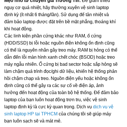
Mẹo nhỏ từ chuyên gia Trường Tín:
Để giảm thiểu
nguy cơ quá nhiệt, hãy thường xuyên vệ sinh laptop
định kỳ (ít nhất 6 tháng/lần). Sử dụng đế tản nhiệt và
đảm bảo laptop được đặt trên bề mặt phẳng, thoáng khí
khi hoạt động.
Các linh kiện phần cứng khác như RAM, ổ cứng
(HDD/SSD) bị lỗi hoặc nguồn điện không ổn định cũng
có thể là nguyên nhân gây treo máy. RAM bị hỏng có thể
dẫn đến lỗi màn hình xanh chết chóc (BSOD) hoặc treo
máy ngẫu nhiên. Ổ cứng bị bad sector hoặc sắp hỏng sẽ
làm chậm quá trình đọc/ghi dữ liệu, khiến hệ thống phản
hồi chậm chạp và treo. Nguồn điện yếu hoặc không ổn
định cũng có thể gây ra các sự cố về điện áp, ảnh
hưởng đến hoạt động của toàn bộ hệ thống. Để đảm bảo
laptop của bạn luôn hoạt động trơn tru, việc vệ sinh
laptop định kỳ là cực kỳ quan trọng. Dịch vụ
dịch vụ vệ
sinh laptop HP tại TPHCM
của chúng tôi sẽ giúp máy
bạn luôn sạch sẽ và mát mẻ.