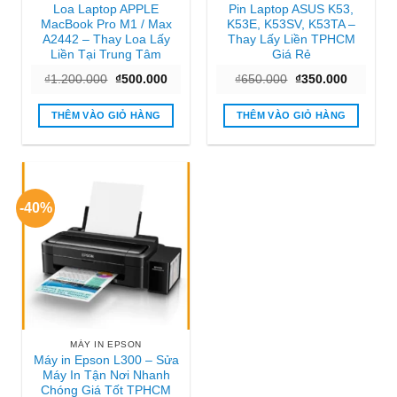
Loa Laptop APPLE
Pin Laptop ASUS K53,
MacBook Pro M1 / Max
K53E, K53SV, K53TA –
A2442 – Thay Loa Lấy
Thay Lấy Liền TPHCM
Liền Tại Trung Tâm
Giá Rẻ
Giá
Giá
Giá
Giá
₫
1.200.000
₫
500.000
₫
650.000
₫
350.000
gốc
hiện
gốc
hiện
là:
tại
là:
tại
₫1.200.000.
là:
₫650.000.
là:
THÊM VÀO GIỎ HÀNG
THÊM VÀO GIỎ HÀNG
₫500.000.
₫350.000
-40%
MÁY IN EPSON
Máy in Epson L300 – Sửa
Máy In Tận Nơi Nhanh
Chóng Giá Tốt TPHCM