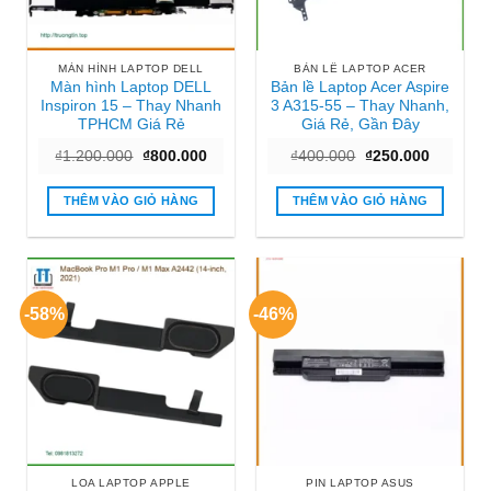
MÀN HÌNH LAPTOP DELL
BẢN LỀ LAPTOP ACER
Màn hình Laptop DELL
Bản lề Laptop Acer Aspire
Inspiron 15 – Thay Nhanh
3 A315-55 – Thay Nhanh,
TPHCM Giá Rẻ
Giá Rẻ, Gần Đây
Giá
Giá
Giá
Giá
₫
1.200.000
₫
800.000
₫
400.000
₫
250.000
gốc
hiện
gốc
hiện
là:
tại
là:
tại
₫1.200.000.
là:
₫400.000.
là:
THÊM VÀO GIỎ HÀNG
THÊM VÀO GIỎ HÀNG
₫800.000.
₫250.000
-58%
-46%
LOA LAPTOP APPLE
PIN LAPTOP ASUS