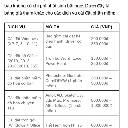
bảo không có chi phí phát sinh bất ngờ. Dưới đây là
bảng giá tham khảo cho các dịch vụ cài đặt phần mềm:
DỊCH VỤ
MÔ TẢ
GIÁ (VNĐ)
Bao gồm cài đặt hệ
Cài đặt Windows
200.000đ –
điều hành, driver cơ
(XP, 7, 8, 10, 11)
350.000đ
bản
Cài đặt bộ Office
Trọn bộ Word, Excel,
150.000đ –
(2010, 2013,
PowerPoint…
250.000đ
2016, 2019, 365)
Photoshop, Illustrator,
Cài đặt phần mềm
300.000đ –
CorelDRAW (1 phần
đồ họa cơ bản
500.000đ
mềm)
AutoCAD, SketchUp,
Cài đặt phần mềm
3ds Max, Premiere,
500.000đ –
đồ họa chuyên
After Effects (1 phần
1.000.000đ
sâu
mềm)
Cài đặt trọn gói
(Windows + Office
Tiết kiệm hơn khi sử
600.000đ –