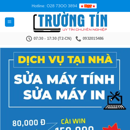
Bỏ
Hotline: O28 73OO 3894
qua
nội
dung
07:30 - 17:30 (T2-CN)
0932015486