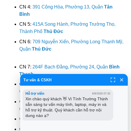
CN 4:
391 Cộng Hòa, Phường 13, Quận
Tân
Bình
CN 5:
415A Song Hành, Phường Trường Thọ,
Thành Phố
Thủ Đức
CN 6:
709 Nguyễn Xiển, Phường Long Thạnh Mỹ,
Quận
Thủ Đức
CN 7:
264F Bạch Đằng, Phường 24, Quận
Bình
Thạnh
Tư vấn & CSKH
CN 8:
644 Lũy Bán Bích, Phường Tân Thành,
Quận
Tân Phú
Hỗ trợ viên
6/8/2026 07:43
Xin chào quý khách 👋 Vi Tính Trường Thịnh 
CN 9:
318 Đ. Lê Văn Lương, Phường Tân Quy,
sẵn sàng tư vấn máy tính, laptop, máy in và 
Quận 7
hỗ trợ kỹ thuật. Quý khách cần hỗ trợ nội 
dung nào ạ?
CN 10:
362 Đường 3/2, Phường 12,
Quận 10
CN 11:
142 Hoàng Văn Thụ, Phường 9, Quận
Phú