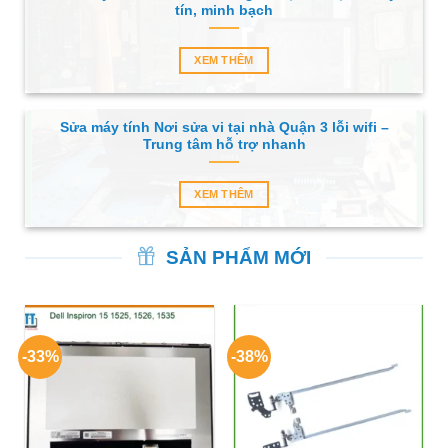
tín, minh bạch
XEM THÊM
Sửa máy tính Nơi sửa vi tại nhà Quận 3 lỗi wifi –
Trung tâm hỗ trợ nhanh
XEM THÊM
SẢN PHẨM MỚI
-33%
-38%