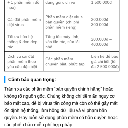
+ 1 phần mềm đồ
dụng gói dịch vụ
1.500.000đ
họa)
Phần mềm diệt virus
Cài đặt phần mềm
200.000đ –
bản quyền (chi phí
diệt virus
300.000đ
phần mềm riêng)
Tối ưu hóa hệ
Tăng tốc máy tính,
200.000đ –
thống & dọn dẹp
xóa file rác, sửa lỗi
400.000đ
rác
nhỏ
Dịch vụ cài đặt
Liên hệ để báo
Các phần mềm
phần mềm theo
giá chi tiết (tối
chuyên biệt, phức tạp
yêu cầu đặc biệt
đa 2.500.000đ)
Cảnh báo quan trọng:
Tránh xa các phần mềm “bản quyền chính hãng” hoặc
không rõ nguồn gốc. Chúng không chỉ tiềm ẩn nguy cơ
bảo mật cao, dễ bị virus tấn công mà còn có thể gây mất
ổn định hệ thống, làm hỏng dữ liệu và vi phạm bản
quyền. Hãy luôn sử dụng phần mềm có bản quyền hoặc
các phiên bản miễn phí hợp pháp.