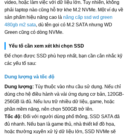
video, hoặc làm việc với dữ liệu lớn. Tuy nhiên, không
phải laptop nào cũng hỗ trợ khe M.2 NVMe. Một ví dụ về
sản phẩm hiệu năng cao là
nâng cấp ssd wd green
480gb m2 sata
, dù tên gọi có M.2 SATA nhưng WD
Green cũng có dòng NVMe.
Yếu tố cần xem xét khi chọn SSD
Để chọn được SSD phù hợp nhất, bạn cần cân nhắc kỹ
các yếu tố sau:
Dung lượng và tốc độ
Dung lượng:
Tùy thuộc vào nhu cầu sử dụng. Nếu chỉ
dùng cho hệ điều hành và vài ứng dụng cơ bản, 120GB-
256GB là đủ. Nếu lưu trữ nhiều dữ liệu, game, hoặc
phần mềm nặng, nên chọn 500GB trở lên.
Tốc độ:
Đối với người dùng phổ thông, SSD SATA đã
đủ nhanh. Nếu bạn là game thủ, nhà thiết kế đồ họa,
hoặc thường xuyên xử lý dữ liệu lớn, SSD NVMe sẽ