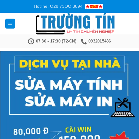
Bỏ
Hotline: O28 73OO 3894
qua
nội
dung
07:30 - 17:30 (T2-CN)
0932015486