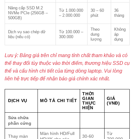
Nâng cấp SSD M.2
Từ 1.000.000
30 – 60
36
NVMe PCIe (256GB –
– 2.000.000
phút
tháng
500GB)
Theo
Không
Dịch vụ sao chép dữ
Từ 100.000 –
dung
áp
liệu (nếu có)
300.000
lượng
dụng
Lưu ý: Bảng giá trên chỉ mang tính chất tham khảo và có
thể thay đổi tùy thuộc vào thời điểm, thương hiệu SSD cụ
thể và cấu hình chi tiết của từng dòng laptop. Vui lòng
liên hệ trực tiếp để nhận báo giá chính xác nhất.
THỜI
GIAN
GIÁ
DỊCH VỤ
MÔ TẢ CHI TIẾT
THỰC
(VNĐ)
HIỆN
Sửa chữa
phần cứng
Màn hình HD/Full
Từ
Thay màn
30-60