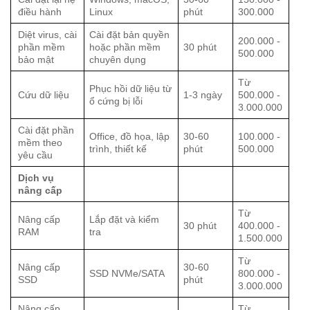
điều hành
Linux
phút
300.000
Diệt virus, cài
Cài đặt bản quyền
200.000 -
phần mềm
hoặc phần mềm
30 phút
500.000
bảo mật
chuyên dụng
Từ
Phục hồi dữ liệu từ
Cứu dữ liệu
1-3 ngày
500.000 -
ổ cứng bị lỗi
3.000.000
Cài đặt phần
Office, đồ họa, lập
30-60
100.000 -
mềm theo
trình, thiết kế
phút
500.000
yêu cầu
Dịch vụ
nâng cấp
Từ
Nâng cấp
Lắp đặt và kiểm
30 phút
400.000 -
RAM
tra
1.500.000
Từ
Nâng cấp
30-60
SSD NVMe/SATA
800.000 -
SSD
phút
3.000.000
Nâng cấp
Từ