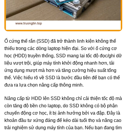
Ổ cứng thể rắn (SSD) đã trở thành linh kiện không thể
thiếu trong các dòng laptop hiện đại. So với ổ cứng cơ
học (HDD) truyền thống, SSD mang lại tốc độ đọc/ghi dữ
liệu vượt trội, giúp máy tính khởi động nhanh hơn, tải
ứng dụng mượt mà hơn và tăng cường hiệu suất tổng
thể. Việc hiểu rõ về SSD là bước đầu tiên để bạn có thể
đưa ra lựa chọn nâng cấp thông minh.
Nâng cấp từ HDD lên SSD không chỉ cải thiện tốc độ mà
còn tăng độ bền cho laptop, do SSD không có bộ phận
chuyển động cơ học, ít bị ảnh hưởng bởi va đập. Đây là
khoản đầu tư xứng đáng để kéo dài tuổi thọ và nâng cao
trải nghiệm sử dụng máy tính của bạn. Nếu bạn đang tìm