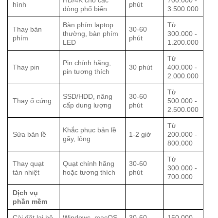
HD/4K cho các
700.000 -
hình
phút
dòng phổ biến
3.500.000
Bàn phím laptop
Từ
Thay bàn
30-60
thường, bàn phím
300.000 -
phím
phút
LED
1.200.000
Từ
Pin chính hãng,
Thay pin
30 phút
400.000 -
pin tương thích
2.000.000
Từ
SSD/HDD, nâng
30-60
Thay ổ cứng
500.000 -
cấp dung lượng
phút
2.500.000
Từ
Khắc phục bản lề
Sửa bản lề
1-2 giờ
200.000 -
gãy, lỏng
800.000
Từ
Thay quạt
Quạt chính hãng
30-60
300.000 -
tản nhiệt
hoặc tương thích
phút
700.000
Dịch vụ
phần mềm
Cài đặt lại hệ
Windows, macOS,
30-60
150.000 -