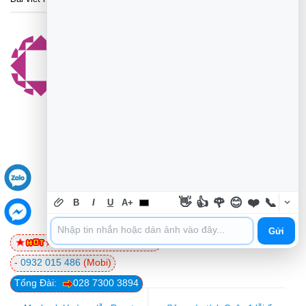
LÝ MỸ DUYÊN
Kỹ sư PTIT, 8 năm kinh nghiệm chuyên
sâu phần cứng và giao thức mạng. -
Chuyên môn: Đóng chip VGA, sửa lỗi
Board nguồn máy in, cài đặt Windows
chuẩn và setup máy in không dây. - Sở
thích: Nghiên cứu AI ứng dụng trong
chẩn đoán lỗi phần cứng và đọc sách
kỹ thuật. - Khẩu hiệu: "Công nghệ phục
👋
👍
🌹
😊
❤️
📞
B
I
U
A+
vụ con người". - Mục tiêu: Ứng dụng
công nghệ mới nhất vào quy trình sửa
Gửi
0981 81 32 72
(Viettel)
chữa.
-
0932 015 486
(Mobi)
Tổng Đài:
028 7300 3894