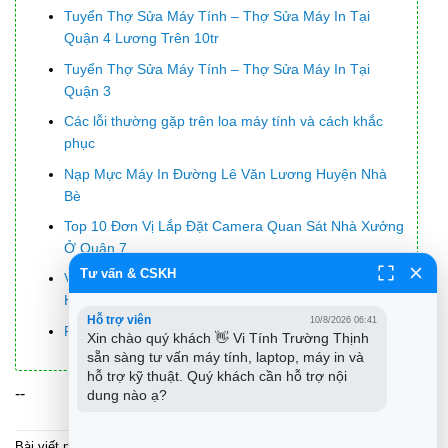
Tuyển Thợ Sửa Máy Tính – Thợ Sửa Máy In Tại
Quận 4 Lương Trên 10tr
Tuyển Thợ Sửa Máy Tính – Thợ Sửa Máy In Tại
Quận 3
Các lỗi thường gặp trên loa máy tính và cách khắc
phục
Nạp Mực Máy In Đường Lê Văn Lương Huyện Nhà
Bè
Top 10 Đơn Vị Lắp Đặt Camera Quan Sát Nhà Xưởng
Ở Quận 7
Tư vấn & CSKH
Văn phòng Cách xử lý lỗi Office không lưu AutoSave:
Hướng dẫn chi tiết từ A-Z
Hỗ trợ viên
10/8/2026 06:41
Pin Laptop Dell Inspiron 5379 Giá Rẻ Nhất
Xin chào quý khách 👋 Vi Tính Trường Thịnh 
sẵn sàng tư vấn máy tính, laptop, máy in và 
hỗ trợ kỹ thuật. Quý khách cần hỗ trợ nội 
--
dung nào ạ?
Bài viết này được đăng trong
Laptop
. Đánh dấu
liên kết thường trực
.