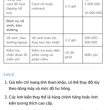
card đồ họa
Card rời hoặc
2.000.000
1-2 giờ
(laptop hỗ
onboard
-
trợ)
10.000.000
Dịch vụ vệ
sinh, bảo
dưỡng
Vệ sinh, bảo
Vệ sinh toàn bộ,
200.000 -
1-2 giờ
dưỡng laptop
thay keo tản nhiệt
400.000
Kiểm tra,
Kiểm tra toàn diện
15-30
chẩn đoán lỗi
phần cứng và
Miễn phí
phút
miễn phí
phần mềm
Lưu ý:
Giá trên chỉ mang tính tham khảo, có thể thay đổi tùy
theo dòng máy và mức độ hư hỏng.
Các linh kiện thay thế là hàng chính hãng hoặc linh
kiện tương thích cao cấp.