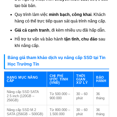
tạo bài bản.
Quy trình làm việc
minh bạch, công khai
. Khách
hàng có thể trực tiếp quan sát quá trình nâng cấp.
Giá cả cạnh tranh
, đi kèm nhiều ưu đãi hấp dẫn.
Hỗ trợ tư vấn và bảo hành
tận tình, chu đáo
sau
khi nâng cấp.
Bảng giá tham khảo dịch vụ nâng cấp SSD tại Tin
Học Trường Tín
CHI PHÍ
THỜI
HẠNG MỤC NÂNG
BẢO
ƯỚC TÍNH
GIAN
CẤP
HÀNH
(VNĐ)
XỬ LÝ
Nâng cấp SSD SATA
Từ 500.000 –
30 – 60
36
2.5 inch (120GB –
900.000
phút
tháng
256GB)
Nâng cấp SSD M.2
Từ 800.000 –
30 – 60
36
SATA (256GB – 500GB)
1.500.000
phút
tháng