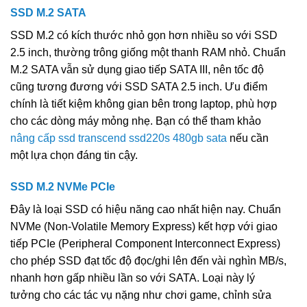
SSD M.2 SATA
SSD M.2 có kích thước nhỏ gọn hơn nhiều so với SSD
2.5 inch, thường trông giống một thanh RAM nhỏ. Chuẩn
M.2 SATA vẫn sử dụng giao tiếp SATA III, nên tốc độ
cũng tương đương với SSD SATA 2.5 inch. Ưu điểm
chính là tiết kiệm không gian bên trong laptop, phù hợp
cho các dòng máy mỏng nhẹ. Bạn có thể tham khảo
nâng cấp ssd transcend ssd220s 480gb sata
nếu cần
một lựa chọn đáng tin cậy.
SSD M.2 NVMe PCIe
Đây là loại SSD có hiệu năng cao nhất hiện nay. Chuẩn
NVMe (Non-Volatile Memory Express) kết hợp với giao
tiếp PCIe (Peripheral Component Interconnect Express)
cho phép SSD đạt tốc độ đọc/ghi lên đến vài nghìn MB/s,
nhanh hơn gấp nhiều lần so với SATA. Loại này lý
tưởng cho các tác vụ nặng như chơi game, chỉnh sửa