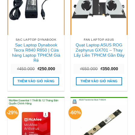
SẠC LAPTOP DYNABOOK
FAN LAPTOP ASUS
Sạc Laptop Dynabook
Quạt Laptop ASUS ROG
Tecra R840 R850 | Cửa
Zephyrus GX701 – Thay
hàng Laptop TPHCM Giá
Lấy Liền TPHCM Gần Đây
Rẻ
Giá
Giá
Giá
Giá
₫
450.000
₫
250.000
₫
650.000
₫
350.000
gốc
hiện
gốc
hiện
là:
tại
là:
tại
₫450.000.
là:
₫650.000.
là:
THÊM VÀO GIỎ HÀNG
THÊM VÀO GIỎ HÀNG
₫250.000.
₫350.000
-29%
-60%