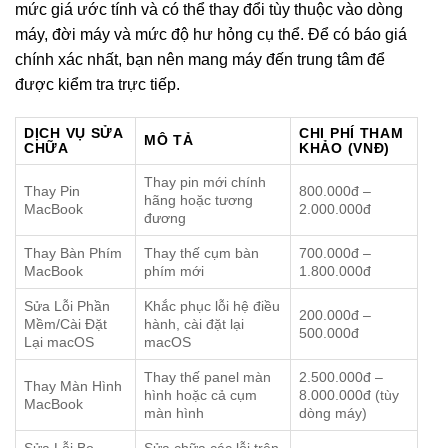
mức giá ước tính và có thể thay đổi tùy thuộc vào dòng
máy, đời máy và mức độ hư hỏng cụ thể. Để có báo giá
chính xác nhất, bạn nên mang máy đến trung tâm để
được kiểm tra trực tiếp.
DỊCH VỤ SỬA
CHI PHÍ THAM
MÔ TẢ
CHỮA
KHẢO (VNĐ)
Thay pin mới chính
Thay Pin
800.000đ –
hãng hoặc tương
MacBook
2.000.000đ
đương
Thay Bàn Phím
Thay thế cụm bàn
700.000đ –
MacBook
phím mới
1.800.000đ
Sửa Lỗi Phần
Khắc phục lỗi hệ điều
200.000đ –
Mềm/Cài Đặt
hành, cài đặt lại
500.000đ
Lại macOS
macOS
Thay thế panel màn
2.500.000đ –
Thay Màn Hình
hình hoặc cả cụm
8.000.000đ (tùy
MacBook
màn hình
dòng máy)