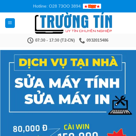
Bỏ
Hotline: O28 73OO 3894
qua
nội
dung
07:30 - 17:30 (T2-CN)
0932015486