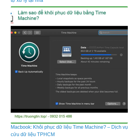
tự xử lý tại nhà
Macbook: Khôi phục dữ liệu Time Machine? – Dịch vụ
cứu dữ liệu TPHCM