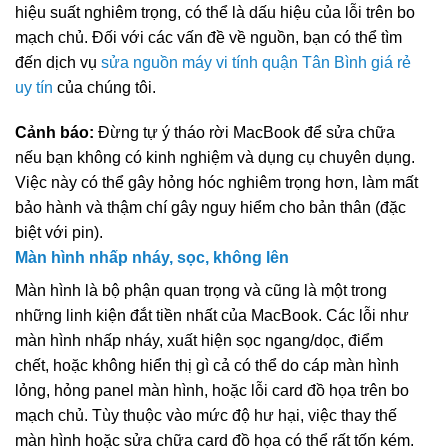
hiệu suất nghiêm trọng, có thể là dấu hiệu của lỗi trên bo
mạch chủ. Đối với các vấn đề về nguồn, bạn có thể tìm
đến dịch vụ
sửa nguồn máy vi tính quận Tân Bình giá rẻ
uy tín
của chúng tôi.
Cảnh báo:
Đừng tự ý tháo rời MacBook để sửa chữa
nếu bạn không có kinh nghiệm và dụng cụ chuyên dụng.
Việc này có thể gây hỏng hóc nghiêm trọng hơn, làm mất
bảo hành và thậm chí gây nguy hiểm cho bản thân (đặc
biệt với pin).
Màn hình nhấp nháy, sọc, không lên
Màn hình là bộ phận quan trọng và cũng là một trong
những linh kiện đắt tiền nhất của MacBook. Các lỗi như
màn hình nhấp nháy, xuất hiện sọc ngang/dọc, điểm
chết, hoặc không hiển thị gì cả có thể do cáp màn hình
lỏng, hỏng panel màn hình, hoặc lỗi card đồ họa trên bo
mạch chủ. Tùy thuộc vào mức độ hư hại, việc thay thế
màn hình hoặc sửa chữa card đồ họa có thể rất tốn kém.