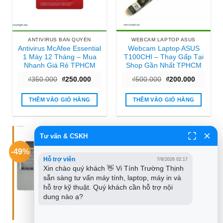
ANTIVIRUS BẢN QUYỀN
WEBCAM LAPTOP ASUS
Antivirus McAfee Essential
Webcam Laptop ASUS
1 Máy 12 Tháng – Mua
T100CHI – Thay Gấp Tại
Nhanh Giá Rẻ TPHCM
Shop Gần Nhất TPHCM
Giá
Giá
Giá
Giá
₫
350.000
₫
250.000
₫
500.000
₫
200.000
gốc
hiện
gốc
hiện
là:
tại
là:
tại
₫350.000.
là:
₫500.000.
là:
THÊM VÀO GIỎ HÀNG
THÊM VÀO GIỎ HÀNG
₫250.000.
₫200.000
Tư vấn & CSKH
-49%
Hỗ trợ viên
7/8/2026 02:17
Xin chào quý khách 👋 Vi Tính Trường Thịnh 
sẵn sàng tư vấn máy tính, laptop, máy in và 
hỗ trợ kỹ thuật. Quý khách cần hỗ trợ nội 
dung nào ạ?