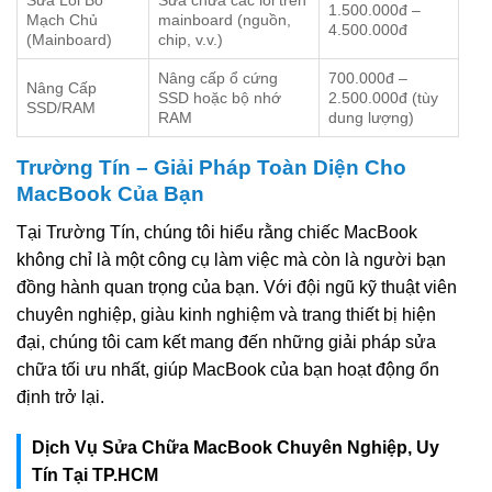
Sửa Lỗi Bo
Sửa chữa các lỗi trên
1.500.000đ –
Mạch Chủ
mainboard (nguồn,
4.500.000đ
(Mainboard)
chip, v.v.)
Nâng cấp ổ cứng
700.000đ –
Nâng Cấp
SSD hoặc bộ nhớ
2.500.000đ (tùy
SSD/RAM
RAM
dung lượng)
Trường Tín – Giải Pháp Toàn Diện Cho
MacBook Của Bạn
Tại Trường Tín, chúng tôi hiểu rằng chiếc MacBook
không chỉ là một công cụ làm việc mà còn là người bạn
đồng hành quan trọng của bạn. Với đội ngũ kỹ thuật viên
chuyên nghiệp, giàu kinh nghiệm và trang thiết bị hiện
đại, chúng tôi cam kết mang đến những giải pháp sửa
chữa tối ưu nhất, giúp MacBook của bạn hoạt động ổn
định trở lại.
Dịch Vụ Sửa Chữa MacBook Chuyên Nghiệp, Uy
Tín Tại TP.HCM