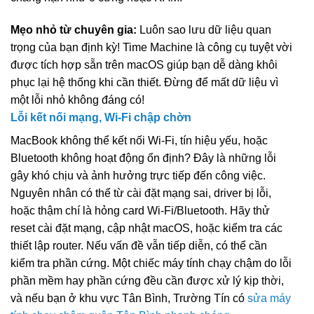
Mẹo nhỏ từ chuyên gia:
Luôn sao lưu dữ liệu quan
trọng của bạn định kỳ! Time Machine là công cụ tuyệt vời
được tích hợp sẵn trên macOS giúp bạn dễ dàng khôi
phục lại hệ thống khi cần thiết. Đừng để mất dữ liệu vì
một lỗi nhỏ không đáng có!
Lỗi kết nối mạng, Wi-Fi chập chờn
MacBook không thể kết nối Wi-Fi, tín hiệu yếu, hoặc
Bluetooth không hoạt động ổn định? Đây là những lỗi
gây khó chịu và ảnh hưởng trực tiếp đến công việc.
Nguyên nhân có thể từ cài đặt mạng sai, driver bị lỗi,
hoặc thậm chí là hỏng card Wi-Fi/Bluetooth. Hãy thử
reset cài đặt mạng, cập nhật macOS, hoặc kiểm tra các
thiết lập router. Nếu vấn đề vẫn tiếp diễn, có thể cần
kiểm tra phần cứng. Một chiếc máy tính chạy chậm do lỗi
phần mềm hay phần cứng đều cần được xử lý kịp thời,
và nếu bạn ở khu vực Tân Bình, Trường Tín có
sửa máy