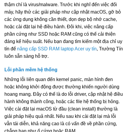
thậm chí là virus/malware. Trước khi nghĩ đến việc đổi
máy, hãy thử các giải pháp như cập nhật macOS, gỡ bỏ
các ứng dụng không cần thiết, dọn dẹp bộ nhớ cache,
hoặc cài đặt lại hệ điều hành. Đôi khi, việc nâng cấp
phần cứng như SSD hoặc RAM cũng có thể cải thiện
đáng kể hiệu suất. Nếu bạn đang tìm kiếm một địa chỉ uy
tín để
nâng cấp SSD RAM laptop Acer uy tín
, Trường Tín
luôn sẵn sàng hỗ trợ.
Lỗi phần mềm hệ thống
Những lỗi liên quan đến kernel panic, màn hình đen
hoặc không khởi động được thường khiến người dùng
hoang mang. Đây có thể là do lỗi driver, cập nhật hệ điều
hành không thành công, hoặc các file hệ thống bị hỏng.
Việc cài đặt lại macOS từ đầu (clean install) thường là
giải pháp hiệu quả nhất. Nếu sau khi cài đặt lại mà lỗi
vẫn tái diễn, khả năng cao là có vấn đề về phần cứng,
chẳng hạn như ổ cứng hoặc RAM.