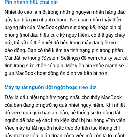
Pin nhanh hết, chai pin
Nhiệt độ cao là một trong những nguyên nhân hàng đầu
gây lão hóa pin nhanh chóng. Nếu bạn nhận thấy thời
lượng pin của MacBook giảm sút đáng kể, hoặc pin bị
phồng (một dấu hiệu cực kỳ nguy hiểm, có thể gây cháy
nổ), thì rất có thể nhiệt độ bên trong máy đang ở mức
báo động. Bạn có thể kiểm tra tình trạng pin trong phần
Cài đặt hệ thống (System Settings) để xem chu kỳ sạc và
tình trạng sức khỏe của pin. Một viên pin khỏe mạnh sẽ
giúp MacBook hoạt động ổn định và bền bỉ hơn.
Máy tự tắt nguồn đột ngột hoặc treo đơ
Đây là dấu hiệu nghiêm trọng nhất, cho thấy MacBook
của bạn đang ở ngưỡng quá nhiệt nguy hiểm. Khi nhiệt
độ vượt quá giới hạn an toàn, hệ thống sẽ tự động tắt
nguồn để bảo vệ các linh kiện khỏi bị hư hỏng vĩnh viễn.
Việc máy tự tắt nguồn hoặc treo đơ liên tục không chỉ
gây mất dữ liệu, gián đoạn công việc mà còn là lời cảnh