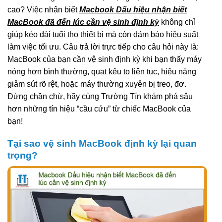
cao? Việc nhận biết
Macbook Dấu hiệu nhận biết
MacBook đã đến lúc cần vệ sinh định kỳ
không chỉ
giúp kéo dài tuổi thọ thiết bị mà còn đảm bảo hiệu suất
làm việc tối ưu. Câu trả lời trực tiếp cho câu hỏi này là:
MacBook của bạn cần vệ sinh định kỳ khi bạn thấy máy
nóng hơn bình thường, quạt kêu to liên tục, hiệu năng
giảm sút rõ rệt, hoặc máy thường xuyên bị treo, đơ.
Đừng chần chừ, hãy cùng Trường Tín khám phá sâu
hơn những tín hiệu “cầu cứu” từ chiếc MacBook của
bạn!
Tại sao vệ sinh MacBook định kỳ lại quan
trọng?