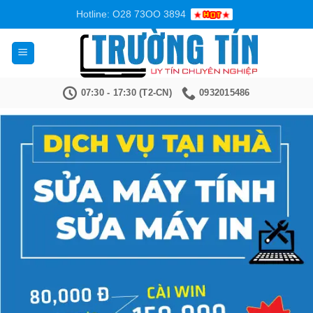
Bỏ
Hotline: O28 73OO 3894
qua
nội
dung
07:30 - 17:30 (T2-CN)
0932015486