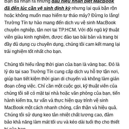
Bạn đã nhận ra những
dấu hiệu nhận biết MacBook
đã đến lúc cần vệ sinh định kỳ
nhưng lại quá bận rộn
hoặc không muốn mạo hiểm tự tháo máy? Đừng lo lắng!
Trường Tín tự hào mang đến dịch vụ vệ sinh MacBook
chuyên nghiệp, tận nơi tại TP.HCM. Với đội ngũ kỹ thuật
viên giàu kinh nghiệm, được đào tạo bài bản và trang bị
đầy đủ dụng cụ chuyên dụng, chúng tôi cam kết mang lại
trải nghiệm tốt nhất cho bạn.
Chúng tôi hiểu rằng thời gian của bạn là vàng bạc. Đó là
lý do tại sao Trường Tín cung cấp dịch vụ hỗ trợ tận nơi,
giúp bạn tiết kiệm thời gian di chuyển và không làm gián
đoạn công việc. Chỉ cần một cuộc gọi, kỹ thuật viên của
chúng tôi sẽ có mặt tại nhà hoặc văn phòng của bạn, tiến
hành kiểm tra, tư vấn và thực hiện quy trình vệ sinh
MacBook một cách nhanh chóng, cẩn thận và hiệu quả.
Chúng tôi sử dụng keo tản nhiệt chất lượng cao, đảm
bảo khả năng làm mát tối ưu và kéo dài tuổi thọ cho thiết