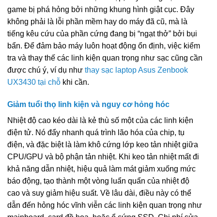
game bị phá hỏng bởi những khung hình giật cục. Đây
không phải là lỗi phần mềm hay do máy đã cũ, mà là
tiếng kêu cứu của phần cứng đang bị “ngạt thở” bởi bụi
bẩn. Để đảm bảo máy luôn hoạt động ổn định, việc kiểm
tra và thay thế các linh kiện quan trọng như sạc cũng cần
được chú ý, ví dụ như
thay sạc laptop Asus Zenbook
UX3430 tại chỗ
khi cần.
Giảm tuổi thọ linh kiện và nguy cơ hỏng hóc
Nhiệt độ cao kéo dài là kẻ thù số một của các linh kiện
điện tử. Nó đẩy nhanh quá trình lão hóa của chip, tụ
điện, và đặc biệt là làm khô cứng lớp keo tản nhiệt giữa
CPU/GPU và bộ phận tản nhiệt. Khi keo tản nhiệt mất đi
khả năng dẫn nhiệt, hiệu quả làm mát giảm xuống mức
báo động, tạo thành một vòng luẩn quẩn của nhiệt độ
cao và suy giảm hiệu suất. Về lâu dài, điều này có thể
dẫn đến hỏng hóc vĩnh viễn các linh kiện quan trọng như