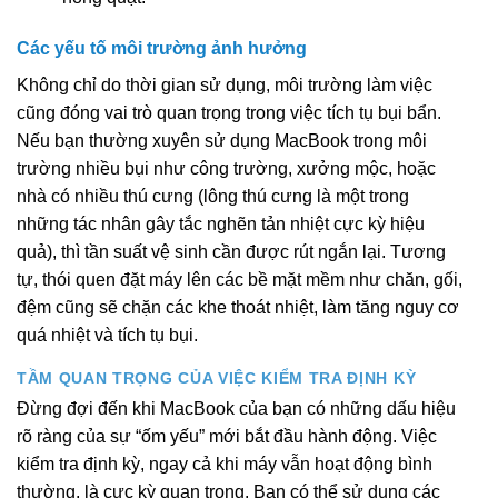
Các yếu tố môi trường ảnh hưởng
Không chỉ do thời gian sử dụng, môi trường làm việc
cũng đóng vai trò quan trọng trong việc tích tụ bụi bẩn.
Nếu bạn thường xuyên sử dụng MacBook trong môi
trường nhiều bụi như công trường, xưởng mộc, hoặc
nhà có nhiều thú cưng (lông thú cưng là một trong
những tác nhân gây tắc nghẽn tản nhiệt cực kỳ hiệu
quả), thì tần suất vệ sinh cần được rút ngắn lại. Tương
tự, thói quen đặt máy lên các bề mặt mềm như chăn, gối,
đệm cũng sẽ chặn các khe thoát nhiệt, làm tăng nguy cơ
quá nhiệt và tích tụ bụi.
TẦM QUAN TRỌNG CỦA VIỆC KIỂM TRA ĐỊNH KỲ
Đừng đợi đến khi MacBook của bạn có những dấu hiệu
rõ ràng của sự “ốm yếu” mới bắt đầu hành động. Việc
kiểm tra định kỳ, ngay cả khi máy vẫn hoạt động bình
thường, là cực kỳ quan trọng. Bạn có thể sử dụng các