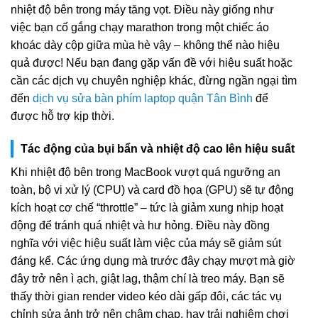
nhiệt độ bên trong máy tăng vọt. Điều này giống như
việc bạn cố gắng chạy marathon trong một chiếc áo
khoác dày cộp giữa mùa hè vậy – không thể nào hiệu
quả được! Nếu bạn đang gặp vấn đề với hiệu suất hoặc
cần các dịch vụ chuyên nghiệp khác, đừng ngần ngại tìm
đến
dịch vụ sửa bàn phím laptop quận Tân Bình
để
được hỗ trợ kịp thời.
Tác động của bụi bẩn và nhiệt độ cao lên hiệu suất
Khi nhiệt độ bên trong MacBook vượt quá ngưỡng an
toàn, bộ vi xử lý (CPU) và card đồ họa (GPU) sẽ tự động
kích hoạt cơ chế “throttle” – tức là giảm xung nhịp hoạt
động để tránh quá nhiệt và hư hỏng. Điều này đồng
nghĩa với việc hiệu suất làm việc của máy sẽ giảm sút
đáng kể. Các ứng dụng mà trước đây chạy mượt mà giờ
đây trở nên ì ạch, giật lag, thậm chí là treo máy. Bạn sẽ
thấy thời gian render video kéo dài gấp đôi, các tác vụ
chỉnh sửa ảnh trở nên chậm chạp, hay trải nghiệm chơi