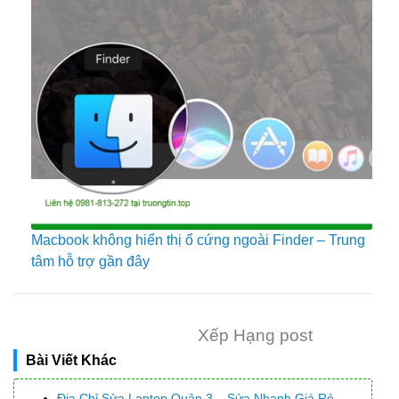
Macbook không hiển thị ổ cứng ngoài Finder – Trung
tâm hỗ trợ gần đây
Xếp Hạng post
Bài Viết Khác
Địa Chỉ Sửa Laptop Quận 3 – Sửa Nhanh Giá Rẻ