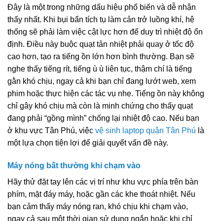
Đây là một trong những dấu hiệu phổ biến và dễ nhận
thấy nhất. Khi bụi bẩn tích tụ làm cản trở luồng khí, hệ
thống sẽ phải làm việc cật lực hơn để duy trì nhiệt độ ổn
định. Điều này buộc quạt tản nhiệt phải quay ở tốc độ
cao hơn, tạo ra tiếng ồn lớn hơn bình thường. Bạn sẽ
nghe thấy tiếng rít, tiếng ù ù liên tục, thậm chí là tiếng
gằn khó chịu, ngay cả khi bạn chỉ đang lướt web, xem
phim hoặc thực hiện các tác vụ nhẹ. Tiếng ồn này không
chỉ gây khó chịu mà còn là minh chứng cho thấy quạt
đang phải “gồng mình” chống lại nhiệt độ cao. Nếu bạn
ở khu vực Tân Phú, việc
vệ sinh laptop quận Tân Phú
là
một lựa chọn tiện lợi để giải quyết vấn đề này.
Máy nóng bất thường khi chạm vào
Hãy thử đặt tay lên các vị trí như khu vực phía trên bàn
phím, mặt đáy máy, hoặc gần các khe thoát nhiệt. Nếu
bạn cảm thấy máy nóng ran, khó chịu khi chạm vào,
ngay cả sau một thời gian sử dụng ngắn hoặc khi chỉ