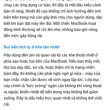
chạy các ứng dụng cơ bản, thì đây là một dấu hiệu cảnh
báo rõ ràng. Nhiệt độ cao không chỉ ảnh hưởng đến linh
kiện bên trong mà còn gây khó chịu cho người dùng, đặc
biệt khi bạn đặt máy lên đùi. Một chiếc MacBook hoạt
động bình thường sẽ chỉ ấm nhẹ, không bao giờ nóng
đến mức gây bỏng rát.
Bụi bẩn tích tụ ở khe tản nhiệt
Hãy dùng đèn pin và quan sát kỹ các khe thoát nhiệt ở
phía sau hoặc hai bên của MacBook. Nếu bạn thấy một
lớp bụi dày đặc, xơ vải, hoặc thậm chí là mạng nhện
bám đầy, thì không cần phải nghi ngờ gì nữa – máy của
bạn chắc chắn cần được vệ sinh ngay lập tức. Lớp bụi
này chính là “bức tường” ngăn cản không khí nóng thoát
ra ngoài, khiến nhiệt độ bên trong máy không thể giảm
xuống. Đây là dấu hiệu trực quan nhất và không thể chối
cãi.