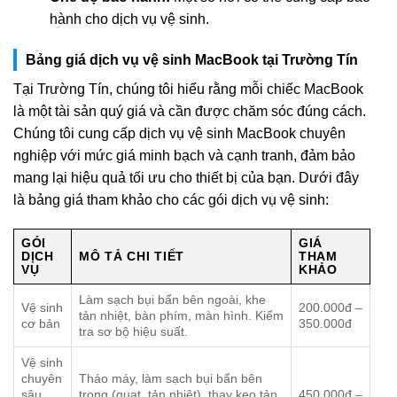
hành cho dịch vụ vệ sinh.
Bảng giá dịch vụ vệ sinh MacBook tại Trường Tín
Tại Trường Tín, chúng tôi hiểu rằng mỗi chiếc MacBook
là một tài sản quý giá và cần được chăm sóc đúng cách.
Chúng tôi cung cấp dịch vụ vệ sinh MacBook chuyên
nghiệp với mức giá minh bạch và cạnh tranh, đảm bảo
mang lại hiệu quả tối ưu cho thiết bị của bạn. Dưới đây
là bảng giá tham khảo cho các gói dịch vụ vệ sinh:
GÓI
GIÁ
DỊCH
MÔ TẢ CHI TIẾT
THAM
VỤ
KHẢO
Làm sạch bụi bẩn bên ngoài, khe
Vệ sinh
200.000đ –
tản nhiệt, bàn phím, màn hình. Kiểm
cơ bản
350.000đ
tra sơ bộ hiệu suất.
Vệ sinh
chuyên
Tháo máy, làm sạch bụi bẩn bên
sâu
trong (quạt, tản nhiệt), thay keo tản
450.000đ –