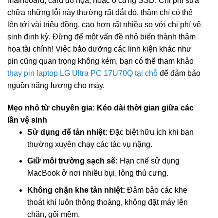
mainboard, card đồ họa, hoặc ổ cứng SSD. Chi phí sửa
chữa những lỗi này thường rất đắt đỏ, thậm chí có thể
lên tới vài triệu đồng, cao hơn rất nhiều so với chi phí vệ
sinh định kỳ. Đừng để một vấn đề nhỏ biến thành thảm
họa tài chính! Việc bảo dưỡng các linh kiện khác như
pin cũng quan trọng không kém, bạn có thể tham khảo
thay pin laptop LG Ultra PC 17U70Q tại chỗ
để đảm bảo
nguồn năng lượng cho máy.
Mẹo nhỏ từ chuyên gia: Kéo dài thời gian giữa các
lần vệ sinh
Sử dụng đế tản nhiệt:
Đặc biệt hữu ích khi bạn
thường xuyên chạy các tác vụ nặng.
Giữ môi trường sạch sẽ:
Hạn chế sử dụng
MacBook ở nơi nhiều bụi, lông thú cưng.
Không chặn khe tản nhiệt:
Đảm bảo các khe
thoát khí luôn thông thoáng, không đặt máy lên
chăn, gối mềm.