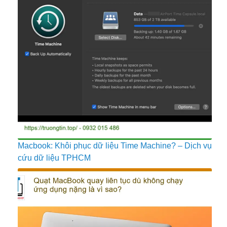
Macbook: Khôi phục dữ liệu Time Machine? – Dịch vụ
cứu dữ liệu TPHCM