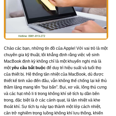
Chào các bạn, những tín đồ của Apple! Với vai trò là một
chuyên gia kỹ thuật, tôi khẳng định rằng việc vệ sinh
MacBook định kỳ không chỉ là một khuyến nghị mà là
một
yêu cầu bắt buộc
để duy trì hiệu suất và tuổi thọ
của thiết bị. Hệ thống tản nhiệt của MacBook, dù được
thiết kế tinh xảo đến đâu, vẫn không thể chống lại kẻ thù
thầm lặng mang tên “bụi bẩn”. Bụi, xơ vải, lông thú cưng
và các hạt nhỏ li ti trong không khí sẽ tích tụ dần bên
trong, đặc biệt là ở các cánh quạt, lá tản nhiệt và khe
thoát khí. Sự tích tụ này tạo thành một lớp cách nhiệt,
cản trở nghiêm trọng luồng không khí lưu thông, khiến