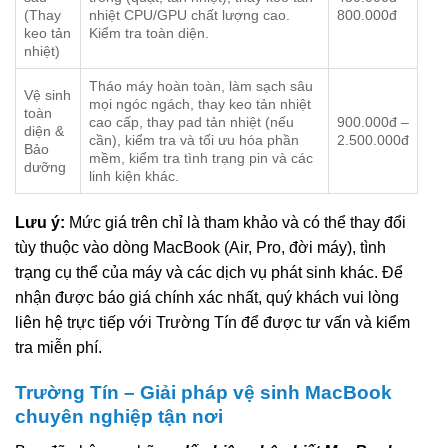
(Thay
nhiệt CPU/GPU chất lượng cao.
800.000đ
keo tản
Kiểm tra toàn diện.
nhiệt)
Tháo máy hoàn toàn, làm sạch sâu
Vệ sinh
mọi ngóc ngách, thay keo tản nhiệt
toàn
cao cấp, thay pad tản nhiệt (nếu
900.000đ –
diện &
cần), kiểm tra và tối ưu hóa phần
2.500.000đ
Bảo
mềm, kiểm tra tình trạng pin và các
dưỡng
linh kiện khác.
Lưu ý:
Mức giá trên chỉ là tham khảo và có thể thay đổi
tùy thuộc vào dòng MacBook (Air, Pro, đời máy), tình
trạng cụ thể của máy và các dịch vụ phát sinh khác. Để
nhận được báo giá chính xác nhất, quý khách vui lòng
liên hệ trực tiếp với Trường Tín để được tư vấn và kiểm
tra miễn phí.
Trường Tín – Giải pháp vệ sinh MacBook
chuyên nghiệp tận nơi