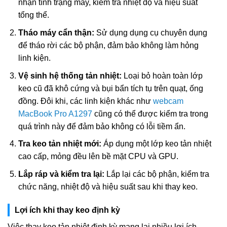
nhận tình trạng máy, kiểm tra nhiệt độ và hiệu suất
tổng thể.
Tháo máy cẩn thận:
Sử dụng dụng cụ chuyên dụng
để tháo rời các bộ phận, đảm bảo không làm hỏng
linh kiện.
Vệ sinh hệ thống tản nhiệt:
Loại bỏ hoàn toàn lớp
keo cũ đã khô cứng và bụi bẩn tích tụ trên quạt, ống
đồng. Đôi khi, các linh kiện khác như
webcam
MacBook Pro A1297
cũng có thể được kiểm tra trong
quá trình này để đảm bảo không có lỗi tiềm ẩn.
Tra keo tản nhiệt mới:
Áp dụng một lớp keo tản nhiệt
cao cấp, mỏng đều lên bề mặt CPU và GPU.
Lắp ráp và kiểm tra lại:
Lắp lại các bộ phận, kiểm tra
chức năng, nhiệt độ và hiệu suất sau khi thay keo.
Lợi ích khi thay keo định kỳ
Việc thay keo tản nhiệt định kỳ mang lại nhiều lợi ích