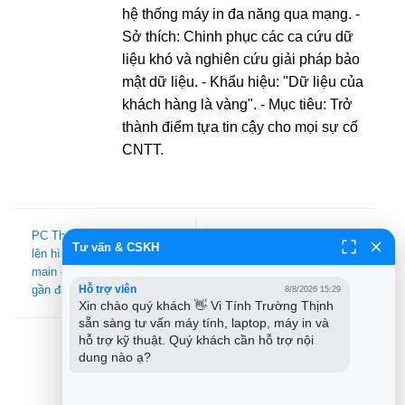
hệ thống máy in đa năng qua mạng. -
Sở thích: Chinh phục các ca cứu dữ
liệu khó và nghiên cứu giải pháp bảo
mật dữ liệu. - Khẩu hiệu: "Dữ liệu của
khách hàng là vàng". - Mục tiêu: Trở
thành điểm tựa tin cậy cho mọi sự cố
CNTT.
PC Thùng CPU chạy không
Sửa Laptop Sony màn hình
Tư vấn & CSKH
lên hình lỗi RAM, VGA,
xanh khi chơi game? Cách
main – Trung tâm hỗ trợ
chỉnh – Trung tâm TPHCM
Hỗ trợ viên
gần đây
8/8/2026 15:29
Xin chào quý khách 👋 Vi Tính Trường Thịnh 
sẵn sàng tư vấn máy tính, laptop, máy in và 
hỗ trợ kỹ thuật. Quý khách cần hỗ trợ nội 
dung nào ạ?