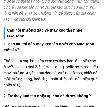
thực tế có thể thay đổi tùy thuộc vào dòng máy, tình trạng
cụ thể của keo tản nhiệt và loại keo được sử dụng. Vui
lòng liên hệ Tin Học Trường Tín để được báo giá chính
xác nhất sau khi kiểm tra.
Câu hỏi thường gặp về thay keo tản nhiệt
MacBook
1. Bao lâu thì nên thay keo tản nhiệt cho MacBook
một lần?
Thông thường, bạn nên xem xét thay keo tản nhiệt cho
MacBook sau mỗi 2-3 năm sử dụng, hoặc sớm hơn nếu
máy thường xuyên hoạt động ở cường độ cao, nhiệt độ
môi trường nóng, hoặc bạn nhận thấy các dấu hiệu quá
nhiệt rõ rệt.
2. Tự thay keo tản nhiệt tại nhà có được không?
Việc tự thay keo tản nhiệt tại nhà không được khuyến