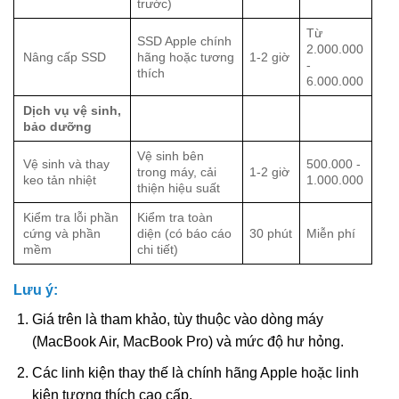
trước)
Từ
SSD Apple chính
2.000.000
Nâng cấp SSD
hãng hoặc tương
1-2 giờ
-
thích
6.000.000
Dịch vụ vệ sinh,
bảo dưỡng
Vệ sinh bên
Vệ sinh và thay
500.000 -
trong máy, cải
1-2 giờ
keo tản nhiệt
1.000.000
thiện hiệu suất
Kiểm tra lỗi phần
Kiểm tra toàn
cứng và phần
diện (có báo cáo
30 phút
Miễn phí
mềm
chi tiết)
Lưu ý:
Giá trên là tham khảo, tùy thuộc vào dòng máy
(MacBook Air, MacBook Pro) và mức độ hư hỏng.
Các linh kiện thay thế là chính hãng Apple hoặc linh
kiện tương thích cao cấp.