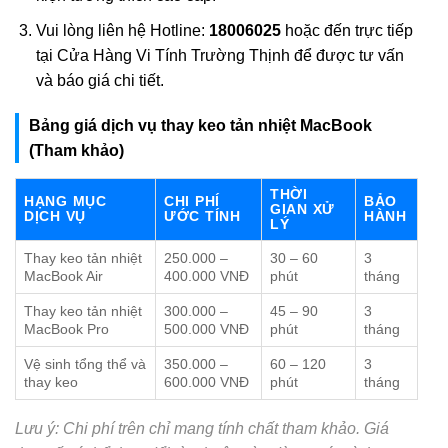
Vui lòng liên hệ Hotline:
18006025
hoặc đến trực tiếp
tại Cửa Hàng Vi Tính Trường Thịnh để được tư vấn
và báo giá chi tiết.
Bảng giá dịch vụ thay keo tản nhiệt MacBook
(Tham khảo)
THỜI
HẠNG MỤC
CHI PHÍ
BẢO
GIAN XỬ
DỊCH VỤ
ƯỚC TÍNH
HÀNH
LÝ
Thay keo tản nhiệt
250.000 –
30 – 60
3
MacBook Air
400.000 VNĐ
phút
tháng
Thay keo tản nhiệt
300.000 –
45 – 90
3
MacBook Pro
500.000 VNĐ
phút
tháng
Vệ sinh tổng thể và
350.000 –
60 – 120
3
thay keo
600.000 VNĐ
phút
tháng
Lưu ý: Chi phí trên chỉ mang tính chất tham khảo. Giá