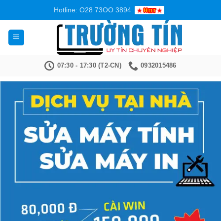
Bỏ
Hotline: O28 73OO 3894
qua
nội
dung
07:30 - 17:30 (T2-CN)
0932015486