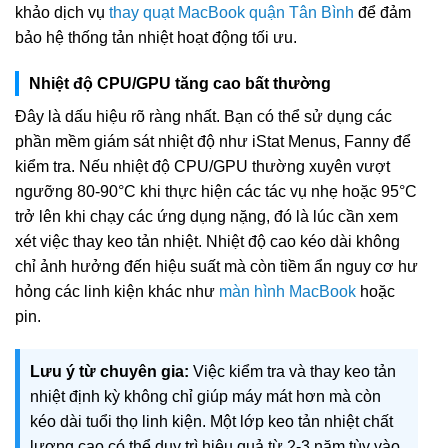
khảo dịch vụ
thay quạt MacBook quận Tân Bình
để đảm
bảo hệ thống tản nhiệt hoạt động tối ưu.
Nhiệt độ CPU/GPU tăng cao bất thường
Đây là dấu hiệu rõ ràng nhất. Bạn có thể sử dụng các
phần mềm giám sát nhiệt độ như iStat Menus, Fanny để
kiểm tra. Nếu nhiệt độ CPU/GPU thường xuyên vượt
ngưỡng 80-90°C khi thực hiện các tác vụ nhẹ hoặc 95°C
trở lên khi chạy các ứng dụng nặng, đó là lúc cần xem
xét việc thay keo tản nhiệt. Nhiệt độ cao kéo dài không
chỉ ảnh hưởng đến hiệu suất mà còn tiềm ẩn nguy cơ hư
hỏng các linh kiện khác như
màn hình MacBook
hoặc
pin.
Lưu ý từ chuyên gia:
Việc kiểm tra và thay keo tản
nhiệt định kỳ không chỉ giúp máy mát hơn mà còn
kéo dài tuổi thọ linh kiện. Một lớp keo tản nhiệt chất
lượng cao có thể duy trì hiệu quả từ 2-3 năm tùy vào