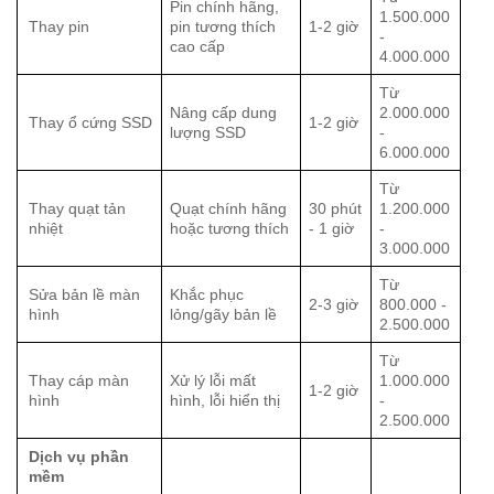
Pin chính hãng,
1.500.000
Thay pin
pin tương thích
1-2 giờ
-
cao cấp
4.000.000
Từ
Nâng cấp dung
2.000.000
Thay ổ cứng SSD
1-2 giờ
lượng SSD
-
6.000.000
Từ
Thay quạt tản
Quạt chính hãng
30 phút
1.200.000
nhiệt
hoặc tương thích
- 1 giờ
-
3.000.000
Từ
Sửa bản lề màn
Khắc phục
2-3 giờ
800.000 -
hình
lỏng/gãy bản lề
2.500.000
Từ
Thay cáp màn
Xử lý lỗi mất
1.000.000
1-2 giờ
hình
hình, lỗi hiển thị
-
2.500.000
Dịch vụ phần
mềm