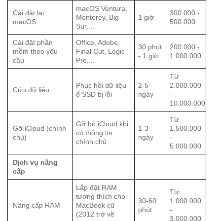
macOS Ventura,
Cài đặt lại
300.000 -
Monterey, Big
1 giờ
macOS
500.000
Sur,...
Cài đặt phần
Office, Adobe,
30 phút
200.000 -
mềm theo yêu
Final Cut, Logic
- 1 giờ
1.000.000
cầu
Pro,...
Từ
Phục hồi dữ liệu
2-5
2.000.000
Cứu dữ liệu
ổ SSD bị lỗi
ngày
-
10.000.000
Từ
Gỡ bỏ iCloud khi
Gỡ iCloud (chính
1-3
1.500.000
có thông tin
chủ)
ngày
-
chính chủ
5.000.000
Dịch vụ nâng
cấp
Lắp đặt RAM
Từ
tương thích cho
30-60
1.000.000
Nâng cấp RAM
MacBook cũ
phút
-
(2012 trở về
3.000.000