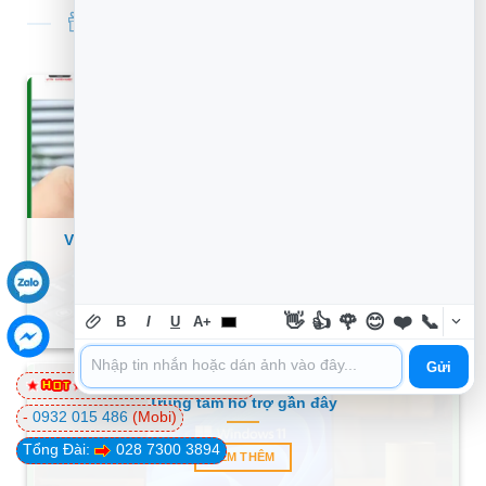
TIN TỨC THỦ THUẬT MỚI NHẤT
Vệ Sinh Laptop Có Dấu Hiệu Quá Nhiệt Quận 1 –
Thợ sửa tận nơi lấy liền
XEM THÊM
👋
👍
🌹
😊
❤️
📞
B
I
U
A+
Gửi
0981 81 32 72
(Viettel)
Thủ thuật Máy tính không cài Win 11 do TPM –
Trung tâm hỗ trợ gần đây
-
0932 015 486
(Mobi)
Tổng Đài:
028 7300 3894
XEM THÊM