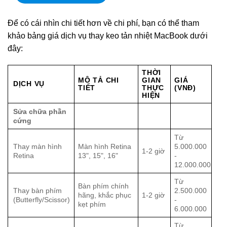
Để có cái nhìn chi tiết hơn về chi phí, bạn có thể tham
khảo bảng giá dịch vụ thay keo tản nhiệt MacBook dưới
đây:
THỜI
MÔ TẢ CHI
GIAN
GIÁ
DỊCH VỤ
TIẾT
THỰC
(VNĐ)
HIỆN
Sửa chữa phần
cứng
Từ
Thay màn hình
Màn hình Retina
5.000.000
1-2 giờ
Retina
13", 15", 16"
-
12.000.000
Từ
Bàn phím chính
Thay bàn phím
2.500.000
hãng, khắc phục
1-2 giờ
(Butterfly/Scissor)
-
kẹt phím
6.000.000
Từ