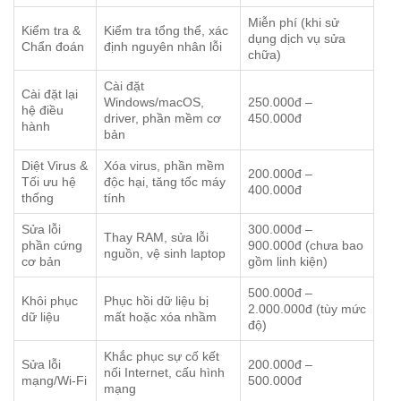
Miễn phí (khi sử
Kiểm tra &
Kiểm tra tổng thể, xác
dụng dịch vụ sửa
Chẩn đoán
định nguyên nhân lỗi
chữa)
Cài đặt
Cài đặt lại
Windows/macOS,
250.000đ –
hệ điều
driver, phần mềm cơ
450.000đ
hành
bản
Diệt Virus &
Xóa virus, phần mềm
200.000đ –
Tối ưu hệ
độc hại, tăng tốc máy
400.000đ
thống
tính
Sửa lỗi
300.000đ –
Thay RAM, sửa lỗi
phần cứng
900.000đ (chưa bao
nguồn, vệ sinh laptop
cơ bản
gồm linh kiện)
500.000đ –
Khôi phục
Phục hồi dữ liệu bị
2.000.000đ (tùy mức
dữ liệu
mất hoặc xóa nhầm
độ)
Khắc phục sự cố kết
Sửa lỗi
200.000đ –
nối Internet, cấu hình
mạng/Wi-Fi
500.000đ
mạng