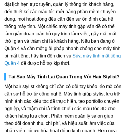
đặt lịch hẹn trực tuyến, quản lý thông tin khách hàng,
đến thiết kế các mẫu tóc mới bằng phần mềm chuyên
dụng, mọi hoạt động đều cần đến sự ổn định của hệ
thống máy tính. Một chiếc máy tính gặp vấn đề có thể
làm gián đoạn toàn bộ quy trình làm việc, gây mất mát
thời gian và thậm chí là khách hàng. Nếu bạn đang ở
Quận 4 và cần một giải pháp nhanh chóng cho máy tính
bị mất tiếng, hãy tìm đến dịch vụ
Sửa máy tính mất tiếng
Quận 4
để được hỗ trợ kịp thời.
Tại Sao Máy Tính Lại Quan Trọng Với Hair Stylist?
Một hair stylist không chỉ cần có đôi tay khéo léo mà còn
cần sự hỗ trợ từ công nghệ. Máy tính giúp stylist lưu trữ
hình ảnh các kiểu tóc đã thực hiện, tạo portfolio chuyên
nghiệp, và thậm chí là trình chiếu các mẫu tóc 3D cho
khách hàng lựa chọn. Phần mềm quản lý salon giúp
theo dõi doanh thu, chi phí, và hiệu suất làm việc của
nhân viên, tối ưu hóa hoạt động kinh doanh. Hơn nữa,