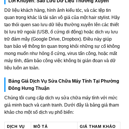
Lời Khuyên: Sao Lưu Dữ Liệu Thường Xuyên
Dữ liệu khách hàng, hình ảnh kiểu tóc, và các tệp tin
quan trọng khác là tài sản vô giá của một hair stylist. Hãy
tạo thói quen sao lưu dữ liệu thường xuyên lên các thiết
bị lưu trữ ngoài (USB, ổ cứng di động) hoặc dịch vụ lưu
trữ đám mây (Google Drive, Dropbox). Điều này giúp
bạn bảo vệ thông tin quan trọng khỏi những sự cố không
mong muốn như hỏng ổ cứng, virus tấn công, hoặc mất
máy tính, đảm bảo công việc không bị gián đoạn và dữ
liệu luôn an toàn.
Bảng Giá Dịch Vụ Sửa Chữa Máy Tính Tại Phường
Đông Hưng Thuận
Chúng tôi cung cấp dịch vụ sửa chữa máy tính với mức
giá minh bạch và cạnh tranh. Dưới đây là bảng giá tham
khảo cho một số dịch vụ phổ biến:
DỊCH VỤ
MÔ TẢ
GIÁ THAM KHẢO