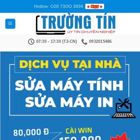
Bỏ
Hotline: O28 73OO 3894
qua
nội
dung
07:30 - 17:30 (T2-CN)
0932015486