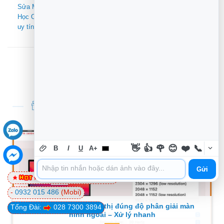
Lỗi Unikey Bị Mất Icon
Sửa Máy Tính Bị Treo Khi
Dưới Thanh Taskbar –
Học Online – Địa chỉ sửa
Cách Sửa Nhanh Và Hiệu
uy tín Gò Vấp
Quả
TIN TỨC THỦ THUẬT MỚI NHẤT
👋
👍
🌹
😊
❤️
📞
B
I
U
A+
Gửi
0981 81 32 72
(Viettel)
-
0932 015 486
(Mobi)
Macbook không hiển thị đúng độ phân giải màn
Tổng Đài:
028 7300 3894
hình ngoài – Xử lý nhanh