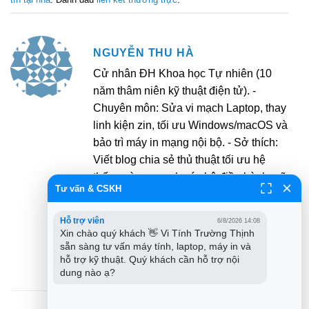
NGUYỄN THU HÀ
Cử nhân ĐH Khoa học Tự nhiên (10
năm thâm niên kỹ thuật điện tử). -
Chuyên môn: Sửa vi mạch Laptop, thay
linh kiện zin, tối ưu Windows/macOS và
bảo trì máy in mạng nội bộ. - Sở thích:
Viết blog chia sẻ thủ thuật tối ưu hệ
thống và vọc vạch các hệ điều hành mã
Tư vấn & CSKH
nguồn mở. - Khẩu hiệu: "Tận tâm trong
từng mối hàn". - Mục tiêu: Mang đến
Hỗ trợ viên
6/8/2026 14:08
giải pháp công nghệ bền bỉ nhất cho
Xin chào quý khách 👋 Vi Tính Trường Thịnh 
khách hàng.
sẵn sàng tư vấn máy tính, laptop, máy in và 
hỗ trợ kỹ thuật. Quý khách cần hỗ trợ nội 
dung nào ạ?