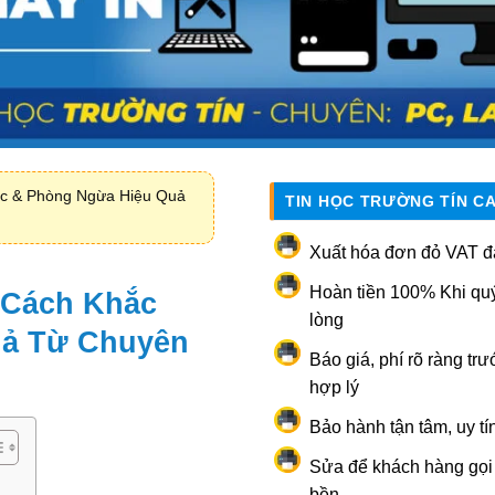
ục & Phòng Ngừa Hiệu Quả
TIN HỌC TRƯỜNG TÍN C
Xuất hóa đơn đỏ VAT đ
Hoàn tiền 100% Khi qu
, Cách Khắc
lòng
uả Từ Chuyên
Báo giá, phí rõ ràng trư
hợp lý
Bảo hành tận tâm, uy tí
Sửa để khách hàng gọi l
bền