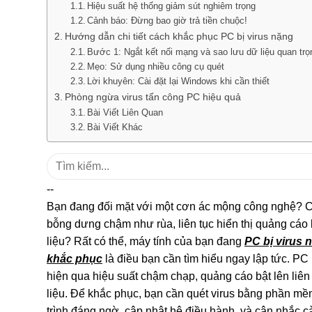
Hiệu suất hệ thống giảm sút nghiêm trọng
Cảnh báo: Đừng bao giờ trả tiền chuộc!
Hướng dẫn chi tiết cách khắc phục PC bị virus nặng
Bước 1: Ngắt kết nối mạng và sao lưu dữ liệu quan trọ
Mẹo: Sử dụng nhiều công cụ quét
Lời khuyên: Cài đặt lại Windows khi cần thiết
Phòng ngừa virus tấn công PC hiệu quả
Bài Viết Liên Quan
Bài Viết Khác
Tìm
kiếm:
--
Bạn đang đối mặt với một cơn ác mộng công nghệ? C
bỗng dưng chậm như rùa, liên tục hiển thị quảng cáo 
liệu? Rất có thể, máy tính của bạn đang
PC bị virus 
khắc phục
là điều bạn cần tìm hiểu ngay lập tức. PC
hiện qua hiệu suất chậm chạp, quảng cáo bật lên liên 
liệu. Để khắc phục, bạn cần quét virus bằng phần mề
trình đáng ngờ, cập nhật hệ điều hành, và cân nhắc c