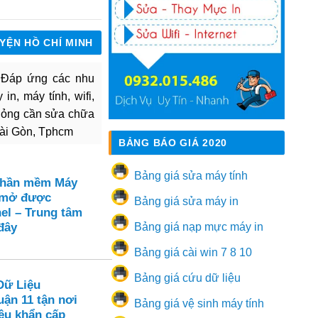
UYỆN HỒ CHÍ MINH
. Đáp ứng các nhu
in, máy tính, wifi,
hỏng cần sửa chữa
Sài Gòn, Tphcm
BẢNG BÁO GIÁ 2020
Bảng giá sửa máy tính
Phần mềm Máy
 mở được
Bảng giá sửa máy in
el – Trung tâm
đây
Bảng giá nạp mực máy in
Bảng giá cài win 7 8 10
Bảng giá cứu dữ liệu
Dữ Liệu
ận 11 tận nơi
Bảng giá vệ sinh máy tính
ệu khẩn cấp