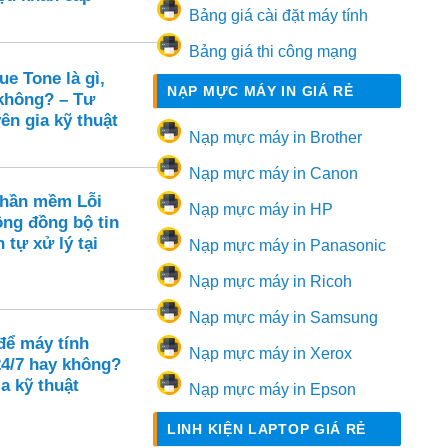
Bảng giá cài đặt máy tính
Bảng giá thi công mạng
e Tone là gì,
NẠP MỰC MÁY IN GIÁ RẺ
 không? – Tư
ên gia kỹ thuật
Nạp mực máy in Brother
Nạp mực máy in Canon
Phần mềm Lỗi
Nạp mực máy in HP
ông đồng bộ tin
 tự xử lý tại
Nạp mực máy in Panasonic
Nạp mực máy in Ricoh
Nạp mực máy in Samsung
để máy tính
Nạp mực máy in Xerox
24/7 hay không?
a kỹ thuật
Nạp mực máy in Epson
LINH KIỆN LAPTOP GIÁ RẺ