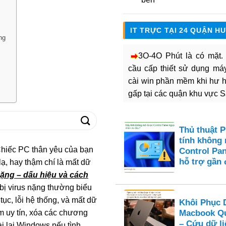
IT TRỰC TẠI 24 QUẬN H
ng
3O-4O Phút là có mặt
cầu cấp thiết sử dụng máy 
cài win phần mềm khi hư 
gấp tại các quận khu vực 
Thủ thuật 
tính không
hiếc PC thân yêu của bạn
Control Pan
hỗ trợ gần 
lạ, hay thậm chí là mất dữ
nặng – dấu hiệu và cách
 bị virus nặng thường biểu
tục, lỗi hệ thống, và mất dữ
Khôi Phục 
m uy tín, xóa các chương
Macbook Qu
– Cứu dữ li
ài lại Windows nếu tình