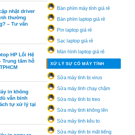
Bàn phím máy tính giá rẻ
ập nhật driver
ình thường
Bàn phím laptop giá rẻ
g? – Tư vấn
Pin laptop giá rẻ
Sạc laptop giá rẻ
Màn hình laptop giá rẻ
ptop HP Lỗi Hệ
– Trung tâm hỗ
XỬ LÝ SỰ CỐ MÁY TÍNH
i TPHCM
Sửa máy tính bị virus
Sửa máy tính chạy chậm
Máy in không
dù vẫn bình
Sửa máy tính bị treo
ch tự xử lý tại
Sửa máy tính không lên
Sửa máy tính kêu to
Sửa máy tính bị mất tiếng