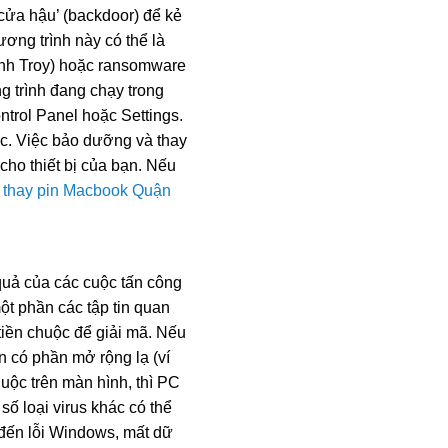
‘cửa hậu’ (backdoor) để kẻ
ơng trình này có thể là
hành Troy) hoặc ransomware
g trình đang chạy trong
trol Panel hoặc Settings.
tức. Việc bảo dưỡng và thay
ọ cho thiết bị của bạn. Nếu
ỉ thay pin Macbook Quận
quả của các cuộc tấn công
 phần các tập tin quan
 tiền chuộc để giải mã. Nếu
in có phần mở rộng lạ (ví
chuộc trên màn hình, thì PC
ố loại virus khác có thể
 đến lỗi Windows, mất dữ