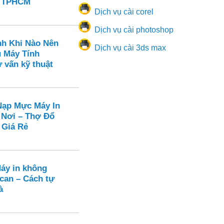
n TPHCM
Dịch vụ cài corel
Dịch vụ cài photoshop
nh Khi Nào Nên
Dịch vụ cài 3ds max
ụ Máy Tính
 vấn kỹ thuật
ạp Mực Máy In
 Nơi – Thợ Đổ
 Giá Rẻ
Máy in không
can – Cách tự
à