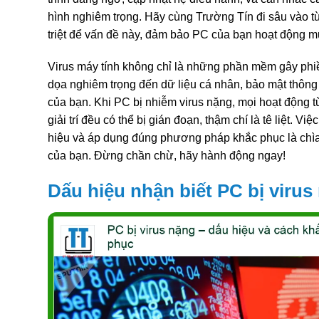
hình nghiêm trọng. Hãy cùng Trường Tín đi sâu vào từ
triệt để vấn đề này, đảm bảo PC của bạn hoạt động mư
Virus máy tính không chỉ là những phần mềm gây phiề
dọa nghiêm trọng đến dữ liệu cá nhân, bảo mật thông t
của bạn. Khi PC bị nhiễm virus nặng, mọi hoạt động t
giải trí đều có thể bị gián đoạn, thậm chí là tê liệt. V
hiệu và áp dụng đúng phương pháp khắc phục là chìa
của bạn. Đừng chần chừ, hãy hành động ngay!
Dấu hiệu nhận biết PC bị virus