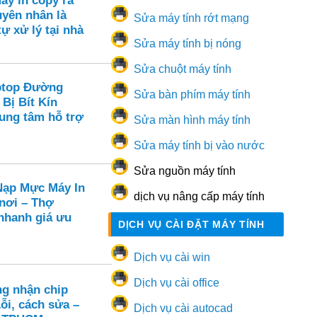
áy in copy ra
yên nhân là
Sửa máy tính rớt mạng
tự xử lý tại nhà
Sửa máy tính bị nóng
Sửa chuột máy tính
ptop Đường
Sửa bàn phím máy tính
 Bị Bít Kín
rung tâm hỗ trợ
Sửa màn hình máy tính
Sửa máy tính bị vào nước
Sửa nguồn máy tính
ạp Mực Máy In
dịch vụ nâng cấp máy tính
 nơi – Thợ
hanh giá ưu
DỊCH VỤ CÀI ĐẶT MÁY TÍNH
Dịch vụ cài win
Dịch vụ cài office
ng nhận chip
ỗi, cách sửa –
Dịch vụ cài autocad