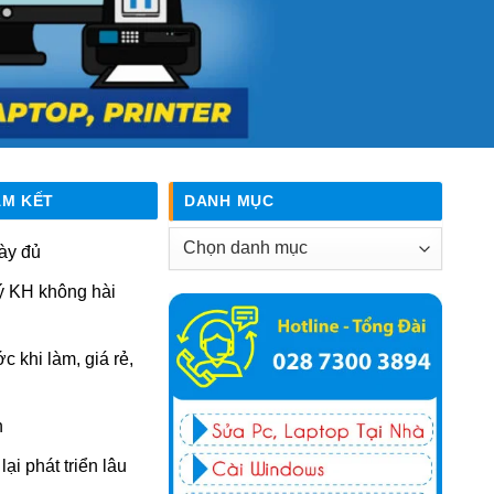
AM KẾT
DANH MỤC
Danh
ày đủ
mục
ý KH không hài
ớc khi làm, giá rẻ,
n
ại phát triển lâu