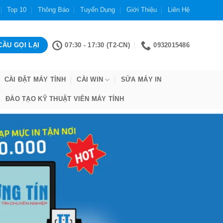
Top 10
Thông Báo
Tuyển Dụng
Giới Thiệu
Liên Hệ
07:30 - 17:30 (T2-CN)
0932015486
CÀI ĐẶT MÁY TÍNH
CÀI WIN
SỬA MÁY IN
ĐÀO TẠO KỸ THUẬT VIÊN MÁY TÍNH