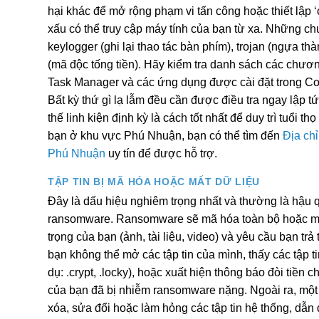
hại khác để mở rộng phạm vi tấn công hoặc thiết lập 
xấu có thể truy cập máy tính của bạn từ xa. Những chư
keylogger (ghi lại thao tác bàn phím), trojan (ngựa t
(mã độc tống tiền). Hãy kiểm tra danh sách các chươn
Task Manager và các ứng dụng được cài đặt trong Con
Bất kỳ thứ gì lạ lẫm đều cần được điều tra ngay lập 
thế linh kiện định kỳ là cách tốt nhất để duy trì tuổi th
bạn ở khu vực Phú Nhuận, bạn có thể tìm đến
Địa ch
Phú Nhuận
uy tín để được hỗ trợ.
TẬP TIN BỊ MÃ HÓA HOẶC MẤT DỮ LIỆU
Đây là dấu hiệu nghiêm trọng nhất và thường là hậu 
ransomware. Ransomware sẽ mã hóa toàn bộ hoặc một
trọng của bạn (ảnh, tài liệu, video) và yêu cầu bạn trả
bạn không thể mở các tập tin của mình, thấy các tập t
dụ: .crypt, .locky), hoặc xuất hiện thông báo đòi tiền 
của bạn đã bị nhiễm ransomware nặng. Ngoài ra, một s
xóa, sửa đổi hoặc làm hỏng các tập tin hệ thống, dẫn