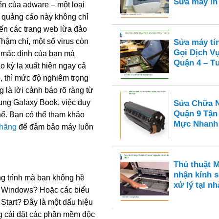
Sửa máy i
ển của adware – một loại
 quảng cáo này không chỉ
ến các trang web lừa đảo
hậm chí, một số virus còn
Sửa máy tí
Gọi Dịch V
ếm mặc định của bạn mà
Quận 4 – Tư
 kỳ lạ xuất hiện ngay cả
, thì mức độ nghiêm trọng
là lời cảnh báo rõ ràng từ
ung Galaxy Book, việc duy
Sửa Chữa N
Quận 9 Tận
hể. Bạn có thể tham khảo
Mực Nhanh
 hãng
để đảm bảo máy luôn
Thủ thuật 
nhận kính s
ng trình mà bạn không hề
xử lý tại nh
ng Windows? Hoặc các biểu
 Start? Đây là một dấu hiệu
g cài đặt các phần mềm độc