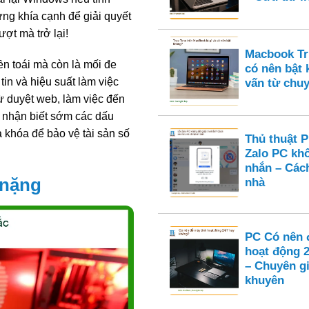
ng khía cạnh để giải quyết
ợt mà trở lại!
Macbook Tru
n toái mà còn là mối đe
có nên bật
in và hiệu suất làm việc
vấn từ chuy
ừ duyệt web, làm việc đến
iệc nhận biết sớm các dấu
 khóa để bảo vệ tài sản số
Thủ thuật 
Zalo PC kh
nhắn – Cách
 nặng
nhà
PC Có nên 
hoạt động 
– Chuyên gi
khuyên