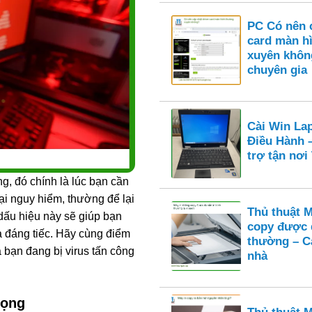
PC Có nên c
card màn h
xuyên khôn
chuyên gia
Cài Win La
Điều Hành 
trợ tận nơ
g, đó chính là lúc bạn cần
oại nguy hiểm, thường để lại
Thủ thuật 
dấu hiệu này sẽ giúp bạn
copy được 
ả đáng tiếc. Hãy cùng điểm
thường – Cá
 bạn đang bị virus tấn công
nhà
rọng