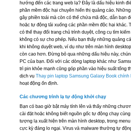
hướng đến các trang web lạ? Đây là dấu hiệu kinh đi
phần mềm độc hại chuyên hiển thị quảng cáo. Những
gây phiền toái mà còn có thể chứa mã độc, dẫn bạn đ
hoặc tự động tải xuống các phần mềm độc hại khác. T
có thể thay đổi trang chủ trình duyệt, công cụ tìm ki
không có sự cho phép. Nếu bạn thấy những quảng cáo
khi không duyệt web, ví dụ như trên màn hình desktop
còn cao hơn. Đừng bỏ qua những dấu hiệu này, chúng 
PC của bạn. Đối với các dòng laptop khác như Sams
trì pin khỏe mạnh cũng góp phần vào hiệu suất tổng t
dịch vụ
Thay pin laptop Samsung Galaxy Book chính
hoạt động ổn định.
Các chương trình lạ tự động khởi chạy
Bạn có bao giờ bật máy tính lên và thấy những chươ
cài đặt hoặc không biết nguồn gốc tự động chạy cù
tượng lạ xuất hiện trên màn hình desktop, trong menu
cực kỳ đáng lo ngại. Virus và malware thường tự độn