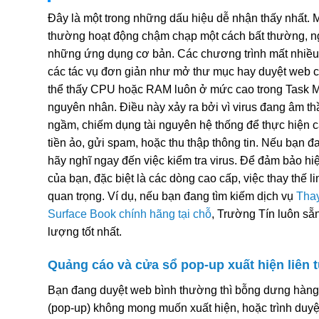
Đây là một trong những dấu hiệu dễ nhận thấy nhất. M
thường hoạt động chậm chạp một cách bất thường, n
những ứng dụng cơ bản. Các chương trình mất nhiều 
các tác vụ đơn giản như mở thư mục hay duyệt web cũ
thể thấy CPU hoặc RAM luôn ở mức cao trong Task 
nguyên nhân. Điều này xảy ra bởi vì virus đang âm thầ
ngầm, chiếm dụng tài nguyên hệ thống để thực hiện c
tiền ảo, gửi spam, hoặc thu thập thông tin. Nếu bạn đa
hãy nghĩ ngay đến việc kiểm tra virus. Để đảm bảo hiệ
của bạn, đặc biệt là các dòng cao cấp, việc thay thế li
quan trọng. Ví dụ, nếu bạn đang tìm kiếm dịch vụ
Thay
Surface Book chính hãng tại chỗ
, Trường Tín luôn sẵ
lượng tốt nhất.
Quảng cáo và cửa sổ pop-up xuất hiện liên 
Bạn đang duyệt web bình thường thì bỗng dưng hàng
(pop-up) không mong muốn xuất hiện, hoặc trình duy