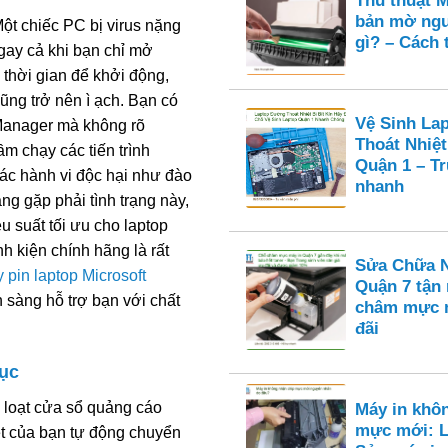
Thủ thuật M
bản mờ ngu
ột chiếc PC bị virus nặng
gì? – Cách 
gay cả khi bạn chỉ mở
thời gian để khởi động,
ng trở nên ì ạch. Bạn có
Vệ Sinh La
Manager mà không rõ
Thoát Nhiệt
m chạy các tiến trình
Quận 1 – T
ác hành vi độc hại như đào
nhanh
ng gặp phải tình trạng này,
u suất tối ưu cho laptop
nh kiện chính hãng là rất
Sửa Chữa N
 pin laptop Microsoft
Quận 7 tận
n sàng hỗ trợ bạn với chất
châm mực n
đãi
tục
 loạt cửa sổ quảng cáo
Máy in khô
mực mới: L
ệt của bạn tự động chuyển