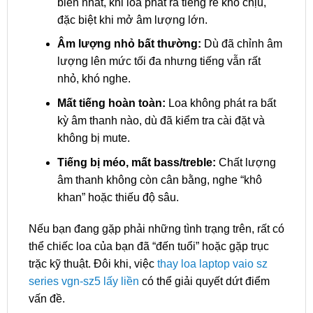
biến nhất, khi loa phát ra tiếng rè khó chịu,
đặc biệt khi mở âm lượng lớn.
Âm lượng nhỏ bất thường:
Dù đã chỉnh âm
lượng lên mức tối đa nhưng tiếng vẫn rất
nhỏ, khó nghe.
Mất tiếng hoàn toàn:
Loa không phát ra bất
kỳ âm thanh nào, dù đã kiểm tra cài đặt và
không bị mute.
Tiếng bị méo, mất bass/treble:
Chất lượng
âm thanh không còn cân bằng, nghe “khô
khan” hoặc thiếu độ sâu.
Nếu bạn đang gặp phải những tình trạng trên, rất có
thể chiếc loa của bạn đã “đến tuổi” hoặc gặp trục
trặc kỹ thuật. Đôi khi, việc
thay loa laptop vaio sz
series vgn-sz5 lấy liền
có thể giải quyết dứt điểm
vấn đề.