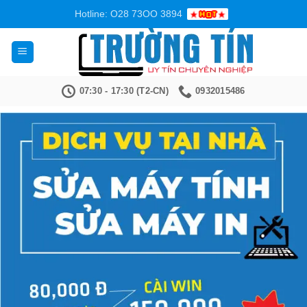
Bỏ
Hotline: O28 73OO 3894
qua
nội
dung
07:30 - 17:30 (T2-CN)
0932015486