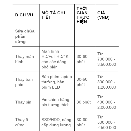
THỜI
MÔ TẢ CHI
GIAN
GIÁ
DỊCH VỤ
TIẾT
THỰC
(VNĐ)
HIỆN
Sửa chữa
phần
cứng
Màn hình
Từ
Thay màn
HD/Full HD/4K
30-60
700.000 -
hình
cho các dòng
phút
3.500.000
phổ biến
Bàn phím laptop
Từ
Thay bàn
30-60
thường, bàn
300.000 -
phím
phút
phím LED
1.200.000
Từ
Pin chính hãng,
Thay pin
30 phút
400.000 -
pin tương thích
2.000.000
Từ
Thay ổ
SSD/HDD, nâng
30-60
500.000 -
cứng
cấp dung lượng
phút
2.500.000