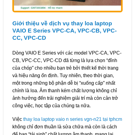
Giới thiệu về dịch vụ thay loa laptop
VAIO E Series VPC-CA, VPC-CB, VPC-
CC, VPC-CD
Dòng VAIO E Series với các model VPC-CA, VPC-
CB, VPC-CC, VPC-CD đã từng là lựa chọn “đỉnh
của chóp” cho nhiều bạn trẻ bởi thiết kế thời trang
và hiệu năng ổn định. Tuy nhiên, theo thời gian,
một trong những bộ phận dễ bị “xuống cấp” nhất
chính là loa. Âm thanh kém chất lượng không chỉ
ảnh hưởng đến trải nghiệm giải trí mà còn cản trở
công việc, học tập của chúng ta nữa.
Việc
thay loa laptop vaio n series vgn-n21 tại tphcm
không chỉ đơn thuần là sửa chữa mà còn là cách
để bạn “tái sinh” chất lượng âm thanh, mang lại