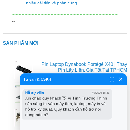
nhiều cải tiến về phần cứng
--
SẢN PHẨM MỚI
Pin Laptop Dynabook Portégé X40 | Thay
Pin Lấy Liền, Giá Tốt Tại TPHCM
Giá
G
₫
950.000
₫
650.000
Tư vấn & CSKH
gốc
h
Loa Laptop Fujitsu Lifebook - Thay loa chất
là:
t
Hỗ trợ viên
7/8/2026 15:31
lượng, nhanh chóng tại TPHCM
₫950.000.
l
Xin chào quý khách 👋 Vi Tính Trường Thịnh 
Giá
G
₫
250.000
₫
150.000
₫
sẵn sàng tư vấn máy tính, laptop, máy in và 
gốc
h
hỗ trợ kỹ thuật. Quý khách cần hỗ trợ nội 
Bản lề Laptop DELL Alienware 13 R4 -
là:
t
dung nào ạ?
Thay Mới Lấy Ngay TPHCM
₫250.000.
l
Giá
G
₫
700.000
₫
450.000
₫