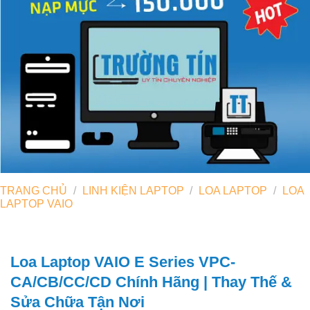
TRANG CHỦ
/
LINH KIỆN LAPTOP
/
LOA LAPTOP
/
LOA
LAPTOP VAIO
Loa Laptop VAIO E Series VPC-
CA/CB/CC/CD Chính Hãng | Thay Thế &
Sửa Chữa Tận Nơi