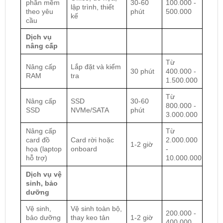
phần mềm
30-60
100.000 -
lập trình, thiết
theo yêu
phút
500.000
kế
cầu
Dịch vụ
nâng cấp
Từ
Nâng cấp
Lắp đặt và kiểm
30 phút
400.000 -
RAM
tra
1.500.000
Từ
Nâng cấp
SSD
30-60
800.000 -
SSD
NVMe/SATA
phút
3.000.000
Nâng cấp
Từ
card đồ
Card rời hoặc
2.000.000
1-2 giờ
họa (laptop
onboard
-
hỗ trợ)
10.000.000
Dịch vụ vệ
sinh, bảo
dưỡng
Vệ sinh,
Vệ sinh toàn bộ,
200.000 -
bảo dưỡng
thay keo tản
1-2 giờ
400.000