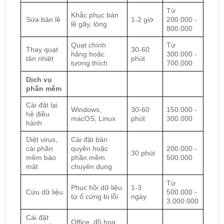
Từ
Khắc phục bản
Sửa bản lề
1-2 giờ
200.000 -
lề gãy, lỏng
800.000
Quạt chính
Từ
Thay quạt
30-60
hãng hoặc
300.000 -
tản nhiệt
phút
tương thích
700.000
Dịch vụ
phần mềm
Cài đặt lại
Windows,
30-60
150.000 -
hệ điều
macOS, Linux
phút
300.000
hành
Diệt virus,
Cài đặt bản
cài phần
quyền hoặc
200.000 -
30 phút
mềm bảo
phần mềm
500.000
mật
chuyên dụng
Từ
Phục hồi dữ liệu
1-3
Cứu dữ liệu
500.000 -
từ ổ cứng bị lỗi
ngày
3.000.000
Cài đặt
Office, đồ họa,