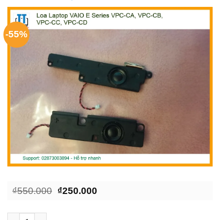
-55%
Giá
Giá
₫
550.000
₫
250.000
gốc
hiện
là:
tại
₫550.000.
là:
Loa Laptop VAIO E Series VPC-CA/CB/CC/CD Chính Hãng | Tha