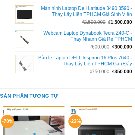
gốc
h
Màn hình Laptop Dell Latitude 3490 3590 -
là:
t
Thay Lấy Liền TPHCM Giá Sinh Viên
₫450.000.
l
Giá
G
₫
2.500.000
₫
1.500.000
₫
gốc
h
Webcam Laptop Dynabook Tecra Z40-C -
là:
t
Thay Nhanh Giá Rẻ TPHCM
₫2.500.000.
l
Giá
G
₫
600.000
₫
300.000
₫
gốc
h
Bản lề Laptop DELL Inspiron 16 Plus 7640 -
là:
t
Thay Lấy Liền TPHCM Gần Đây
₫600.000.
l
Giá
G
₫
750.000
₫
350.000
₫
gốc
h
là:
t
₫750.000.
l
SẢN PHẨM TƯƠNG TỰ
₫
-70%
-22%