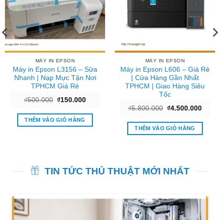
MÁY IN EPSON
MÁY IN EPSON
Máy in Epson L3156 – Sửa
Máy in Epson L606 – Giá Rẻ
Nhanh | Nạp Mực Tận Nơi
| Cửa Hàng Gần Nhất
TPHCM Giá Rẻ
TPHCM | Giao Hàng Siêu
Tốc
Giá
Giá
₫
500.000
₫
150.000
gốc
hiện
Giá
Giá
₫
5.800.000
₫
4.500.000
là:
tại
gốc
hiện
₫500.000.
là:
THÊM VÀO GIỎ HÀNG
là:
tại
₫150.000.
₫5.800.000.
là:
THÊM VÀO GIỎ HÀNG
00.000.
₫4.50
TIN TỨC THỦ THUẬT MỚI NHẤT