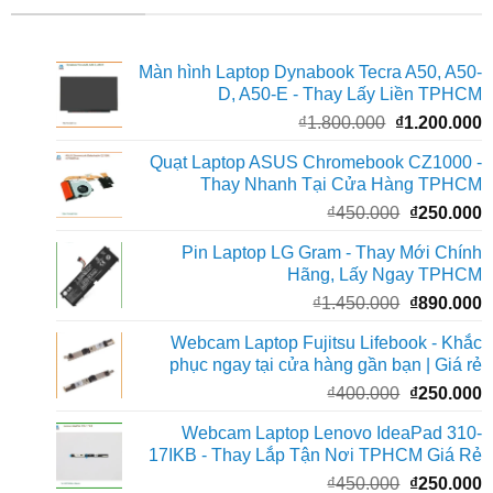
Màn hình Laptop Dynabook Tecra A50, A50-
D, A50-E - Thay Lấy Liền TPHCM
Giá
G
₫
1.800.000
₫
1.200.000
gốc
h
Quạt Laptop ASUS Chromebook CZ1000 -
là:
t
Thay Nhanh Tại Cửa Hàng TPHCM
₫1.800.000.
l
Giá
G
₫
450.000
₫
250.000
₫
gốc
h
Pin Laptop LG Gram - Thay Mới Chính
là:
t
Hãng, Lấy Ngay TPHCM
₫450.000.
l
Giá
G
₫
1.450.000
₫
890.000
₫
gốc
h
Webcam Laptop Fujitsu Lifebook - Khắc
là:
t
phục ngay tại cửa hàng gần bạn | Giá rẻ
₫1.450.000
l
Giá
G
₫
400.000
₫
250.000
₫
gốc
h
Webcam Laptop Lenovo IdeaPad 310-
là:
t
17IKB - Thay Lắp Tận Nơi TPHCM Giá Rẻ
₫400.000.
l
Giá
G
₫
450.000
₫
250.000
₫