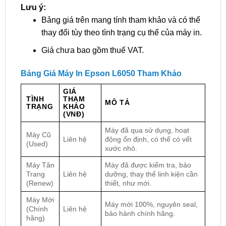
Lưu ý:
Bảng giá trên mang tính tham khảo và có thể
thay đổi tùy theo tình trạng cụ thể của máy in.
Giá chưa bao gồm thuế VAT.
Bảng Giá Máy In Epson L6050 Tham Khảo
GIÁ
TÌNH
THAM
MÔ TẢ
TRẠNG
KHẢO
(VNĐ)
Máy đã qua sử dụng, hoạt
Máy Cũ
Liên hệ
động ổn định, có thể có vết
(Used)
xước nhỏ.
Máy Tân
Máy đã được kiểm tra, bảo
Trang
Liên hệ
dưỡng, thay thế linh kiện cần
(Renew)
thiết, như mới.
Máy Mới
Máy mới 100%, nguyên seal,
(Chính
Liên hệ
bảo hành chính hãng.
hãng)