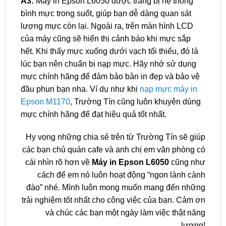
A3:
Máy in Epson L6050 được trang bị hệ thống
bình mực trong suốt, giúp bạn dễ dàng quan sát
lượng mực còn lại. Ngoài ra, trên màn hình LCD
của máy cũng sẽ hiển thị cảnh báo khi mực sắp
hết. Khi thấy mực xuống dưới vạch tối thiểu, đó là
lúc bạn nên chuẩn bị nạp mực. Hãy nhớ sử dụng
mực chính hãng để đảm bảo bản in đẹp và bảo vệ
đầu phun bạn nha. Ví dụ như khi
nạp mực máy in
Epson M1170
, Trường Tín cũng luôn khuyên dùng
mực chính hãng để đạt hiệu quả tốt nhất.
Hy vọng những chia sẻ trên từ Trường Tín sẽ giúp
các bạn chủ quán cafe và anh chị em văn phòng có
cái nhìn rõ hơn về
Máy in Epson L6050
cũng như
cách để em nó luôn hoạt động “ngon lành cành
đào” nhé. Mình luôn mong muốn mang đến những
trải nghiệm tốt nhất cho công việc của bạn. Cảm ơn
và chúc các bạn một ngày làm việc thật năng
lượng!