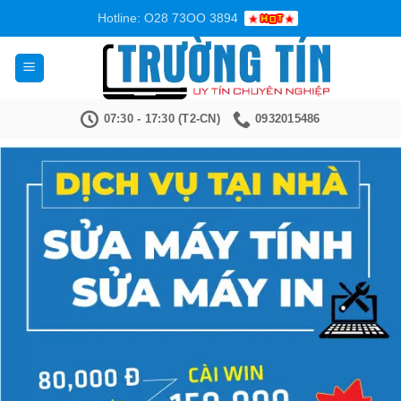
Bỏ
Hotline: O28 73OO 3894
qua
nội
dung
07:30 - 17:30 (T2-CN)
0932015486