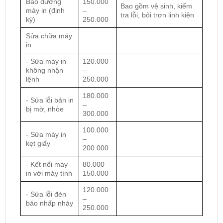
Bảo dưỡng
150.000
Bao gồm vệ sinh, kiểm
máy in (định
–
tra lỗi, bôi trơn linh kiện
kỳ)
250.000
Sửa chữa máy
in
- Sửa máy in
120.000
không nhận
–
lệnh
250.000
180.000
- Sửa lỗi bản in
–
bị mờ, nhòe
300.000
100.000
- Sửa máy in
–
kẹt giấy
200.000
- Kết nối máy
80.000 –
in với máy tính
150.000
120.000
- Sửa lỗi đèn
–
báo nhấp nháy
250.000