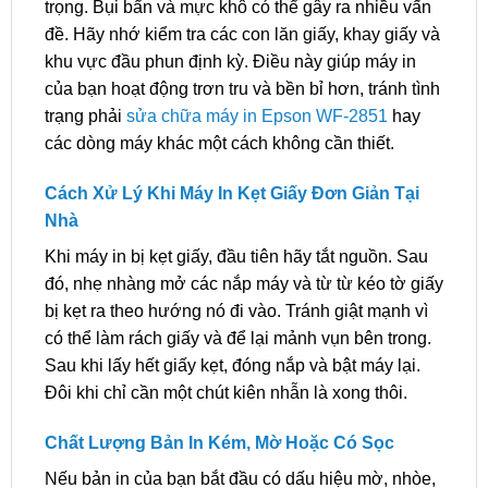
trọng. Bụi bẩn và mực khô có thể gây ra nhiều vấn
đề. Hãy nhớ kiểm tra các con lăn giấy, khay giấy và
khu vực đầu phun định kỳ. Điều này giúp máy in
của bạn hoạt động trơn tru và bền bỉ hơn, tránh tình
trạng phải
sửa chữa máy in Epson WF-2851
hay
các dòng máy khác một cách không cần thiết.
Cách Xử Lý Khi Máy In Kẹt Giấy Đơn Giản Tại
Nhà
Khi máy in bị kẹt giấy, đầu tiên hãy tắt nguồn. Sau
đó, nhẹ nhàng mở các nắp máy và từ từ kéo tờ giấy
bị kẹt ra theo hướng nó đi vào. Tránh giật mạnh vì
có thể làm rách giấy và để lại mảnh vụn bên trong.
Sau khi lấy hết giấy kẹt, đóng nắp và bật máy lại.
Đôi khi chỉ cần một chút kiên nhẫn là xong thôi.
Chất Lượng Bản In Kém, Mờ Hoặc Có Sọc
Nếu bản in của bạn bắt đầu có dấu hiệu mờ, nhòe,