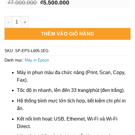
Giá
Giá
₫
7.000.000
₫
5.500.000
gốc
hiện
là:
tại
₫7.000.000.
là:
Máy in Epson L6050 Đa Năng, Dịch Vụ Nạp Mực Tận Nơi TP.HC
₫5.500.000.
THÊM VÀO GIỎ HÀNG
SKU:
SP-EPS-L605-1EG
Danh mục:
Máy in Epson
Máy in phun màu đa chức năng (Print, Scan, Copy,
Fax).
Tốc độ in nhanh, lên đến 33 trang/phút (đen trắng).
Hệ thống bình mực lớn tích hợp, tiết kiệm chi phí in
ấn.
Kết nối linh hoạt: USB, Ethernet, Wi-Fi và Wi-Fi
Direct.