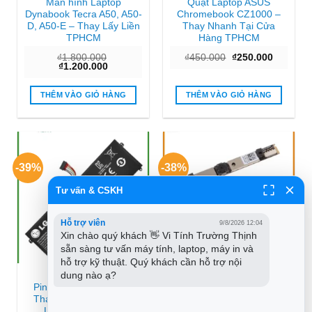
Màn hình Laptop
Quạt Laptop ASUS
Dynabook Tecra A50, A50-
Chromebook CZ1000 –
D, A50-E – Thay Lấy Liền
Thay Nhanh Tại Cửa
TPHCM
Hàng TPHCM
Giá
Giá
₫
1.800.000
₫
450.000
₫
250.000
Giá
Giá
gốc
hiện
₫
1.200.000
gốc
hiện
là:
tại
là:
tại
₫450.000.
là:
₫1.800.000.
là:
₫250.000
THÊM VÀO GIỎ HÀNG
THÊM VÀO GIỎ HÀNG
₫1.200.000.
-39%
-38%
Tư vấn & CSKH
Hỗ trợ viên
9/8/2026 12:04
Xin chào quý khách 👋 Vi Tính Trường Thịnh 
sẵn sàng tư vấn máy tính, laptop, máy in và 
hỗ trợ kỹ thuật. Quý khách cần hỗ trợ nội 
dung nào ạ?
PIN LAPTOP LG
WEBCAM LAPTOP FUJITSU
Pin Laptop LG Gram –
Webcam Laptop Fujitsu
Thay Mới Chính Hãng,
Lifebook – Khắc phục
Lấy Ngay TPHCM
ngay tại cửa hàng gần