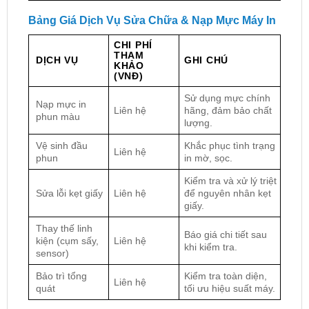
Bảng Giá Dịch Vụ Sửa Chữa & Nạp Mực Máy In
CHI PHÍ
THAM
DỊCH VỤ
GHI CHÚ
KHẢO
(VNĐ)
Sử dụng mực chính
Nạp mực in
Liên hệ
hãng, đảm bảo chất
phun màu
lượng.
Vệ sinh đầu
Khắc phục tình trạng
Liên hệ
phun
in mờ, sọc.
Kiểm tra và xử lý triệt
Sửa lỗi kẹt giấy
Liên hệ
để nguyên nhân kẹt
giấy.
Thay thế linh
Báo giá chi tiết sau
kiện (cụm sấy,
Liên hệ
khi kiểm tra.
sensor)
Bảo trì tổng
Kiểm tra toàn diện,
Liên hệ
quát
tối ưu hiệu suất máy.