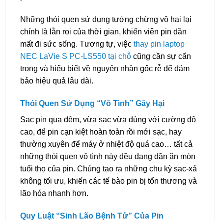
Những thói quen sử dụng tưởng chừng vô hại lại
chính là lằn roi của thời gian, khiến viên pin dần
mất đi sức sống. Tương tự, việc
thay pin laptop
NEC LaVie S PC-LS550 tại chỗ
cũng cần sự cẩn
trọng và hiểu biết về nguyên nhân gốc rễ để đảm
bảo hiệu quả lâu dài.
Thói Quen Sử Dụng “Vô Tình” Gây Hại
Sạc pin qua đêm, vừa sạc vừa dùng với cường độ
cao, để pin cạn kiệt hoàn toàn rồi mới sạc, hay
thường xuyên để máy ở nhiệt độ quá cao… tất cả
những thói quen vô tình này đều đang dần ăn mòn
tuổi thọ của pin. Chúng tạo ra những chu kỳ sạc-xả
không tối ưu, khiến các tế bào pin bị tổn thương và
lão hóa nhanh hơn.
Quy Luật “Sinh Lão Bệnh Tử” Của Pin