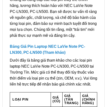
hãng, tương thích hoàn hảo với NEC LaVie Note
PC-LN300, PC-LN500. Bạn sẽ được tư vấn rõ ràng
về nguồn gốc, chất lượng, và chế độ bảo hành của
từng loại pin, đảm bảo sự minh bạch tuyệt đối trong
mọi lựa chọn. Chúng tôi tin rằng, một “trái tim” mới
phải thực sự mạnh mẽ và đáng tin cậy.
Bảng Giá Pin Laptop NEC LaVie Note PC-
LN300, PC-LN500 (Tham khảo)
Dưới đây là bảng giá tham khảo cho các loại pin
laptop NEC LaVie Note PC-LN300, PC-LN500 tại
Trường Tín. Mức giá có thể thay đổi tùy thuộc vào
thời điểm và loại pin cụ thể (zin, OEM, v.v.). Vui lòng
liên hệ trực tiếp để nhận báo giá chính xác nhất.
GIÁ
GIÁ
GIÁ
LOẠI PIN
(TÂN
(CHÍNH
(CŨ)
TRANG)
HÃNG)