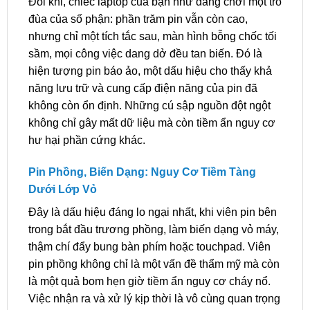
Đôi khi, chiếc laptop của bạn như đang chơi một trò
đùa của số phận: phần trăm pin vẫn còn cao,
nhưng chỉ một tích tắc sau, màn hình bỗng chốc tối
sầm, mọi công việc dang dở đều tan biến. Đó là
hiện tượng pin báo ảo, một dấu hiệu cho thấy khả
năng lưu trữ và cung cấp điện năng của pin đã
không còn ổn định. Những cú sập nguồn đột ngột
không chỉ gây mất dữ liệu mà còn tiềm ẩn nguy cơ
hư hại phần cứng khác.
Pin Phồng, Biến Dạng: Nguy Cơ Tiềm Tàng
Dưới Lớp Vỏ
Đây là dấu hiệu đáng lo ngại nhất, khi viên pin bên
trong bắt đầu trương phồng, làm biến dạng vỏ máy,
thậm chí đẩy bung bàn phím hoặc touchpad. Viên
pin phồng không chỉ là một vấn đề thẩm mỹ mà còn
là một quả bom hẹn giờ tiềm ẩn nguy cơ cháy nổ.
Việc nhận ra và xử lý kịp thời là vô cùng quan trọng