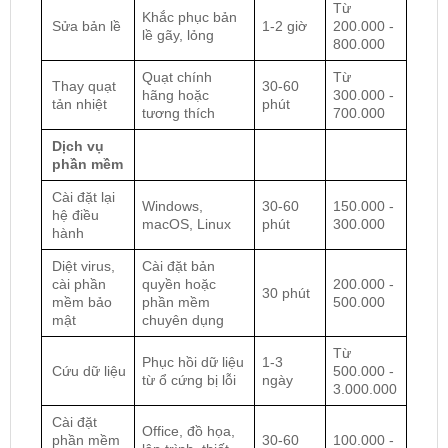
Từ
Khắc phục bản
Sửa bản lề
1-2 giờ
200.000 -
lề gãy, lỏng
800.000
Quạt chính
Từ
Thay quạt
30-60
hãng hoặc
300.000 -
tản nhiệt
phút
tương thích
700.000
Dịch vụ
phần mềm
Cài đặt lại
Windows,
30-60
150.000 -
hệ điều
macOS, Linux
phút
300.000
hành
Diệt virus,
Cài đặt bản
cài phần
quyền hoặc
200.000 -
30 phút
mềm bảo
phần mềm
500.000
mật
chuyên dụng
Từ
Phục hồi dữ liệu
1-3
Cứu dữ liệu
500.000 -
từ ổ cứng bị lỗi
ngày
3.000.000
Cài đặt
Office, đồ họa,
phần mềm
30-60
100.000 -