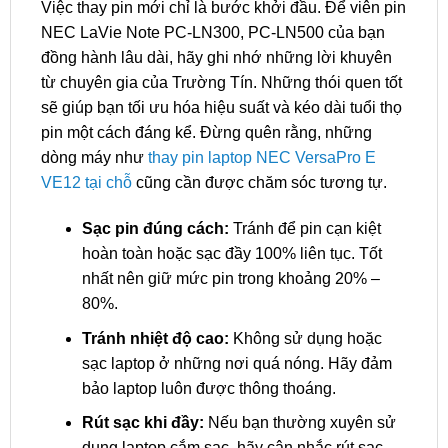
Việc thay pin mới chỉ là bước khởi đầu. Để viên pin
NEC LaVie Note PC-LN300, PC-LN500 của bạn
đồng hành lâu dài, hãy ghi nhớ những lời khuyên
từ chuyên gia của Trường Tín. Những thói quen tốt
sẽ giúp bạn tối ưu hóa hiệu suất và kéo dài tuổi thọ
pin một cách đáng kể. Đừng quên rằng, những
dòng máy như
thay pin laptop NEC VersaPro E
VE12 tại chỗ
cũng cần được chăm sóc tương tự.
Sạc pin đúng cách:
Tránh để pin cạn kiệt
hoàn toàn hoặc sạc đầy 100% liên tục. Tốt
nhất nên giữ mức pin trong khoảng 20% –
80%.
Tránh nhiệt độ cao:
Không sử dụng hoặc
sạc laptop ở những nơi quá nóng. Hãy đảm
bảo laptop luôn được thông thoáng.
Rút sạc khi đầy:
Nếu bạn thường xuyên sử
dụng laptop cắm sạc, hãy cân nhắc rút sạc