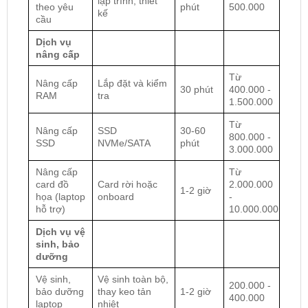
lập trình, thiết
theo yêu
phút
500.000
kế
cầu
Dịch vụ
nâng cấp
Từ
Nâng cấp
Lắp đặt và kiểm
30 phút
400.000 -
RAM
tra
1.500.000
Từ
Nâng cấp
SSD
30-60
800.000 -
SSD
NVMe/SATA
phút
3.000.000
Nâng cấp
Từ
card đồ
Card rời hoặc
2.000.000
1-2 giờ
họa (laptop
onboard
-
hỗ trợ)
10.000.000
Dịch vụ vệ
sinh, bảo
dưỡng
Vệ sinh,
Vệ sinh toàn bộ,
200.000 -
bảo dưỡng
thay keo tản
1-2 giờ
400.000
laptop
nhiệt