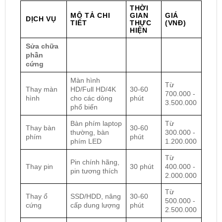
THỜI
MÔ TẢ CHI
GIAN
GIÁ
DỊCH VỤ
TIẾT
THỰC
(VNĐ)
HIỆN
Sửa chữa
phần
cứng
Màn hình
Từ
Thay màn
HD/Full HD/4K
30-60
700.000 -
hình
cho các dòng
phút
3.500.000
phổ biến
Bàn phím laptop
Từ
Thay bàn
30-60
thường, bàn
300.000 -
phím
phút
phím LED
1.200.000
Từ
Pin chính hãng,
Thay pin
30 phút
400.000 -
pin tương thích
2.000.000
Từ
Thay ổ
SSD/HDD, nâng
30-60
500.000 -
cứng
cấp dung lượng
phút
2.500.000