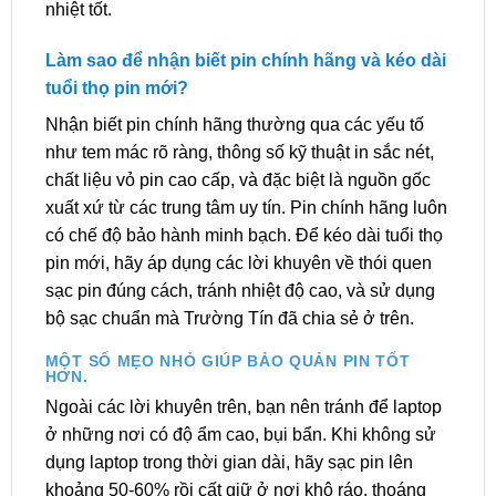
nhiệt tốt.
Làm sao để nhận biết pin chính hãng và kéo dài
tuổi thọ pin mới?
Nhận biết pin chính hãng thường qua các yếu tố
như tem mác rõ ràng, thông số kỹ thuật in sắc nét,
chất liệu vỏ pin cao cấp, và đặc biệt là nguồn gốc
xuất xứ từ các trung tâm uy tín. Pin chính hãng luôn
có chế độ bảo hành minh bạch. Để kéo dài tuổi thọ
pin mới, hãy áp dụng các lời khuyên về thói quen
sạc pin đúng cách, tránh nhiệt độ cao, và sử dụng
bộ sạc chuẩn mà Trường Tín đã chia sẻ ở trên.
MỘT SỐ MẸO NHỎ GIÚP BẢO QUẢN PIN TỐT
HƠN.
Ngoài các lời khuyên trên, bạn nên tránh để laptop
ở những nơi có độ ẩm cao, bụi bẩn. Khi không sử
dụng laptop trong thời gian dài, hãy sạc pin lên
khoảng 50-60% rồi cất giữ ở nơi khô ráo, thoáng