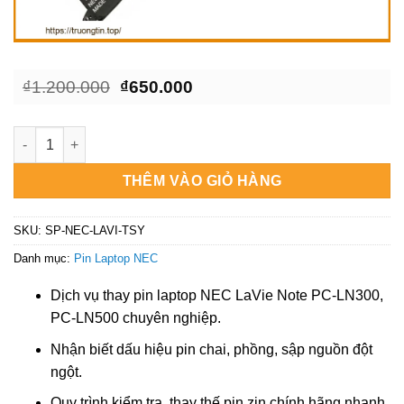
Giá
Giá
₫
1.200.000
₫
650.000
gốc
hiện
là:
tại
₫1.200.000.
là:
Pin Laptop NEC LaVie Note PC-LN300, PC-LN500 Chính Hãng |
₫650.000.
THÊM VÀO GIỎ HÀNG
SKU:
SP-NEC-LAVI-TSY
Danh mục:
Pin Laptop NEC
Dịch vụ thay pin laptop NEC LaVie Note PC-LN300,
PC-LN500 chuyên nghiệp.
Nhận biết dấu hiệu pin chai, phồng, sập nguồn đột
ngột.
Quy trình kiểm tra, thay thế pin zin chính hãng nhanh