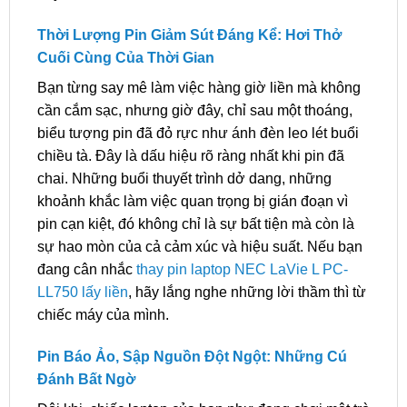
Thời Lượng Pin Giảm Sút Đáng Kể: Hơi Thở
Cuối Cùng Của Thời Gian
Bạn từng say mê làm việc hàng giờ liền mà không
cần cắm sạc, nhưng giờ đây, chỉ sau một thoáng,
biểu tượng pin đã đỏ rực như ánh đèn leo lét buổi
chiều tà. Đây là dấu hiệu rõ ràng nhất khi pin đã
chai. Những buổi thuyết trình dở dang, những
khoảnh khắc làm việc quan trọng bị gián đoạn vì
pin cạn kiệt, đó không chỉ là sự bất tiện mà còn là
sự hao mòn của cả cảm xúc và hiệu suất. Nếu bạn
đang cân nhắc
thay pin laptop NEC LaVie L PC-
LL750 lấy liền
, hãy lắng nghe những lời thầm thì từ
chiếc máy của mình.
Pin Báo Ảo, Sập Nguồn Đột Ngột: Những Cú
Đánh Bất Ngờ