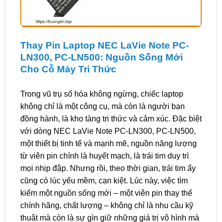
Thay Pin Laptop NEC LaVie Note PC-
LN300, PC-LN500: Nguồn Sống Mới
Cho Cỗ Máy Tri Thức
Trong vũ trụ số hóa không ngừng, chiếc laptop
không chỉ là một công cụ, mà còn là người bạn
đồng hành, là kho tàng tri thức và cảm xúc. Đặc biệt
với dòng NEC LaVie Note PC-LN300, PC-LN500,
một thiết bị tinh tế và mạnh mẽ, nguồn năng lượng
từ viên pin chính là huyết mạch, là trái tim duy trì
mọi nhịp đập. Nhưng rồi, theo thời gian, trái tim ấy
cũng có lúc yếu mềm, cạn kiệt. Lúc này, việc tìm
kiếm một nguồn sống mới – một viên pin thay thế
chính hãng, chất lượng – không chỉ là nhu cầu kỹ
thuật mà còn là sự gìn giữ những giá trị vô hình mà