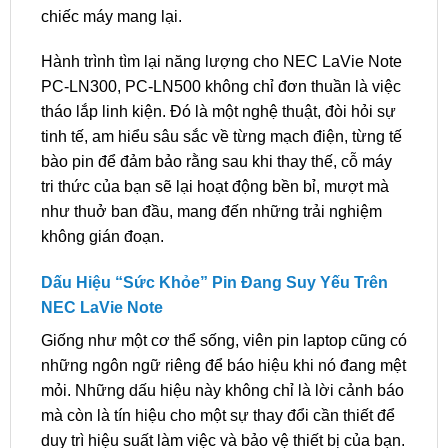
chiếc máy mang lại.
Hành trình tìm lại năng lượng cho NEC LaVie Note
PC-LN300, PC-LN500 không chỉ đơn thuần là việc
tháo lắp linh kiện. Đó là một nghệ thuật, đòi hỏi sự
tinh tế, am hiểu sâu sắc về từng mạch điện, từng tế
bào pin để đảm bảo rằng sau khi thay thế, cỗ máy
tri thức của bạn sẽ lại hoạt động bền bỉ, mượt mà
như thuở ban đầu, mang đến những trải nghiệm
không gián đoạn.
Dấu Hiệu “Sức Khỏe” Pin Đang Suy Yếu Trên
NEC LaVie Note
Giống như một cơ thể sống, viên pin laptop cũng có
những ngôn ngữ riêng để báo hiệu khi nó đang mệt
mỏi. Những dấu hiệu này không chỉ là lời cảnh báo
mà còn là tín hiệu cho một sự thay đổi cần thiết để
duy trì hiệu suất làm việc và bảo vệ thiết bị của bạn.