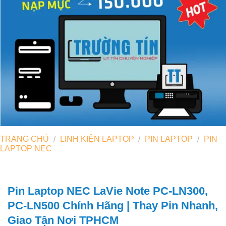
TRANG CHỦ
/
LINH KIỆN LAPTOP
/
PIN LAPTOP
/
PIN
LAPTOP NEC
Pin Laptop NEC LaVie Note PC-LN300,
PC-LN500 Chính Hãng | Thay Pin Nhanh,
Giao Tận Nơi TPHCM