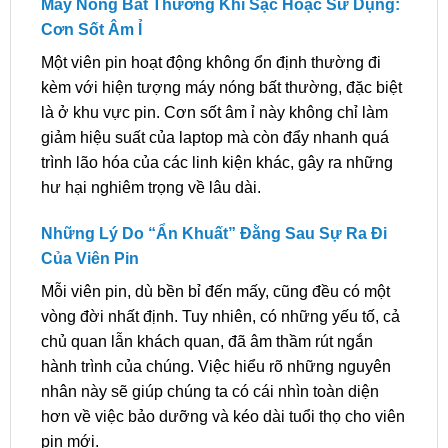
Máy Nóng Bất Thường Khi Sạc Hoặc Sử Dụng:
Cơn Sốt Âm Ỉ
Một viên pin hoạt động không ổn định thường đi
kèm với hiện tượng máy nóng bất thường, đặc biệt
là ở khu vực pin. Cơn sốt âm ỉ này không chỉ làm
giảm hiệu suất của laptop mà còn đẩy nhanh quá
trình lão hóa của các linh kiện khác, gây ra những
hư hại nghiêm trọng về lâu dài.
Những Lý Do “Ẩn Khuất” Đằng Sau Sự Ra Đi
Của Viên Pin
Mỗi viên pin, dù bền bỉ đến mấy, cũng đều có một
vòng đời nhất định. Tuy nhiên, có những yếu tố, cả
chủ quan lẫn khách quan, đã âm thầm rút ngắn
hành trình của chúng. Việc hiểu rõ những nguyên
nhân này sẽ giúp chúng ta có cái nhìn toàn diện
hơn về việc bảo dưỡng và kéo dài tuổi thọ cho viên
pin mới.