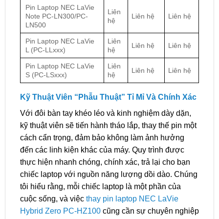
Pin Laptop NEC LaVie
Liên
Note PC-LN300/PC-
Liên hệ
Liên hệ
hệ
LN500
Pin Laptop NEC LaVie
Liên
Liên hệ
Liên hệ
L (PC-LLxxx)
hệ
Pin Laptop NEC LaVie
Liên
Liên hệ
Liên hệ
S (PC-LSxxx)
hệ
Kỹ Thuật Viên “Phẫu Thuật” Tỉ Mỉ Và Chính Xác
Với đôi bàn tay khéo léo và kinh nghiệm dày dặn,
kỹ thuật viên sẽ tiến hành tháo lắp, thay thế pin một
cách cẩn trọng, đảm bảo không làm ảnh hưởng
đến các linh kiện khác của máy. Quy trình được
thực hiện nhanh chóng, chính xác, trả lại cho bạn
chiếc laptop với nguồn năng lượng dồi dào. Chúng
tôi hiểu rằng, mỗi chiếc laptop là một phần của
cuộc sống, và việc
thay pin laptop NEC LaVie
Hybrid Zero PC-HZ100
cũng cần sự chuyên nghiệp