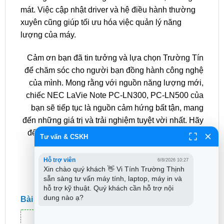
mát. Việc cập nhật driver và hệ điều hành thường
xuyên cũng giúp tối ưu hóa việc quản lý năng
lượng của máy.
Cảm ơn bạn đã tin tưởng và lựa chọn Trường Tín
để chăm sóc cho người bạn đồng hành công nghệ
của mình. Mong rằng với nguồn năng lượng mới,
chiếc NEC LaVie Note PC-LN300, PC-LN500 của
bạn sẽ tiếp tục là nguồn cảm hứng bất tận, mang
đến những giá trị và trải nghiệm tuyệt vời nhất. Hãy
để Trường Tín tiếp thêm sức mạnh cho hành trình
Tư vấn & CSKH
tri thức của bạn! Từ
Trường Tín
.
Hỗ trợ viên
6/8/2026 10:27
Xin chào quý khách 👋 Vi Tính Trường Thịnh 
sẵn sàng tư vấn máy tính, laptop, máy in và 
Xếp Hạng product
hỗ trợ kỹ thuật. Quý khách cần hỗ trợ nội 
dung nào ạ?
Bài Viết Khác
Địa Chỉ Sửa Laptop Quận 3 – Sửa Nhanh Giá