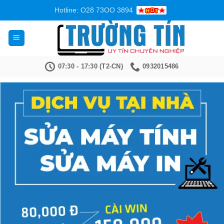
Bỏ
Hotline: O28 73OO 3894
qua
nội
dung
07:30 - 17:30 (T2-CN)
0932015486