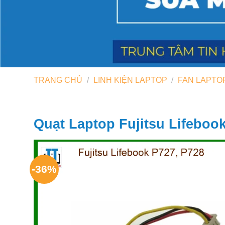
TRANG CHỦ
/
LINH KIỆN LAPTOP
/
FAN LAPTO
Quạt Laptop Fujitsu Lifeboo
-36%