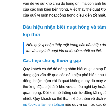
vấn đề về sự khó chịu do tiếng ồn, mà còn ảnh hưở
của các linh kiện bên trong. Việc thay thế quạt
kịp
của quý vị luôn hoạt động trong điều kiện tốt nhất.
Dấu hiệu nhận biết quạt hỏng và tầm
kịp thời
Nếu quý vị nhận thấy một trong các dấu hiệu dư
tra và thay thế quạt tản nhiệt sớm nhất có thể.
Các triệu chứng thường gặp
Quý khách có thể dễ dàng nhận biết quạt laptop 
đang gặp vấn đề qua các dấu hiệu phổ biến như ti
động, hoặc thậm chí là quạt không quay dù máy v
thường, đặc biệt là ở khu vực chiếu nghỉ tay hoặ
quan trọng. Đôi khi, hệ thống còn tự động tắt ngu
nhiệt. Quý khách có thể tham khảo thêm về dịch 
np750xda lấy liền tphcm
nếu quý vị sở hữu các d