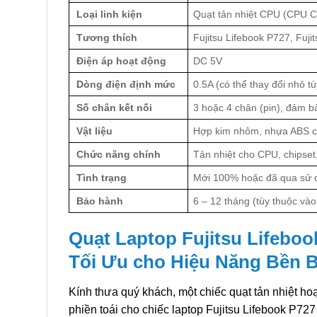
Loại linh kiện
Quạt tản nhiệt CPU (CPU C
Tương thích
Fujitsu Lifebook P727, Fuji
Điện áp hoạt động
DC 5V
Dòng điện định mức
0.5A (có thể thay đổi nhỏ tù
Số chân kết nối
3 hoặc 4 chân (pin), đảm b
Vật liệu
Hợp kim nhôm, nhựa ABS c
Chức năng chính
Tản nhiệt cho CPU, chipset,
Tình trạng
Mới 100% hoặc đã qua sử d
Bảo hành
6 – 12 tháng (tùy thuộc vào
Quạt Laptop Fujitsu Lifeboo
Tối Ưu cho Hiệu Năng Bền B
Kính thưa quý khách, một chiếc quạt tản nhiệt ho
phiền toái cho chiếc laptop Fujitsu Lifebook P72