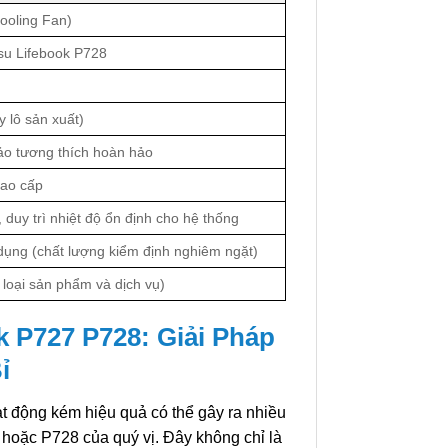
ooling Fan)
tsu Lifebook P728
y lô sản xuất)
ảo tương thích hoàn hảo
ao cấp
 duy trì nhiệt độ ổn định cho hệ thống
ụng (chất lượng kiểm định nghiêm ngặt)
 loại sản phẩm và dịch vụ)
k P727 P728: Giải Pháp
ỉ
ạt động kém hiệu quả có thể gây ra nhiều
7 hoặc P728 của quý vị. Đây không chỉ là