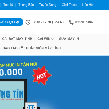
Top 10
Thông Báo
Tuyển Dụng
Giới Thiệu
Liên Hệ
07:30 - 17:30 (T2-CN)
0932015486
CÀI ĐẶT MÁY TÍNH
CÀI WIN
SỬA MÁY IN
ĐÀO TẠO KỸ THUẬT VIÊN MÁY TÍNH