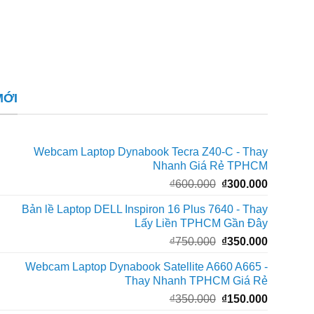
MỚI
Webcam Laptop Dynabook Tecra Z40-C - Thay
Nhanh Giá Rẻ TPHCM
Giá
Giá
₫
600.000
₫
300.000
gốc
hiện
Bản lề Laptop DELL Inspiron 16 Plus 7640 - Thay
là:
tại
Lấy Liền TPHCM Gần Đây
₫600.000.
là:
Giá
Giá
₫
750.000
₫
350.000
₫300.000
gốc
hiện
Webcam Laptop Dynabook Satellite A660 A665 -
là:
tại
Thay Nhanh TPHCM Giá Rẻ
₫750.000.
là:
Giá
Giá
₫
350.000
₫
150.000
₫350.000
gốc
hiện