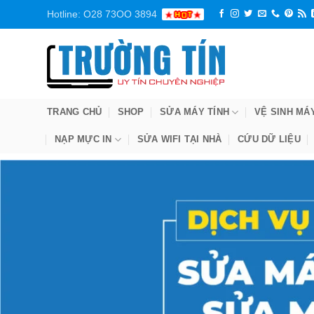
Bỏ
Hotline: O28 73OO 3894
qua
nội
dung
TRANG CHỦ
SHOP
SỬA MÁY TÍNH
VỆ SINH MÁ
NẠP MỰC IN
SỬA WIFI TẠI NHÀ
CỨU DỮ LIỆU