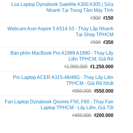
Loa Laptop Dynabook Satellite A300 A305 | Sửa
là:
tại
Nhanh Tại Trung Tâm Máy Tính
₫350.000.
là:
Giá
Giá
₫
300
₫
150
₫150.000
gốc
hiện
Webcam Acer Aspire 5 A514-53 - Thay Lắp Nhanh
là:
tại
Tại Shop TPHCM
₫300.
là:
Giá
Giá
₫
599
₫
350
₫150.
gốc
hiện
Bàn phím MacBook Pro A1989 A1990 - Thay Lấy
là:
tại
Liền TPHCM, Giá Rẻ
₫599.
là:
Giá
Giá
₫
1.950.000
₫
1.250.000
₫350.
gốc
hiện
Pin Laptop ACER A315-48/48G - Thay Lấy Liền
là:
tại
TPHCM - Giá Rẻ Nhất
₫1.950.000.
là:
Giá
Giá
₫
950.000
₫
550.000
₫1.250.0
gốc
hiện
Fan Laptop Dynabook Qosmio F50, F60 - Thay Fan
là:
tại
Laptop TPHCM - Lấy Liền, Giá Tốt
₫950.000.
là:
Giá
Giá
₫
450.000
₫
200.000
₫550.000
gốc
hiện
là:
tại