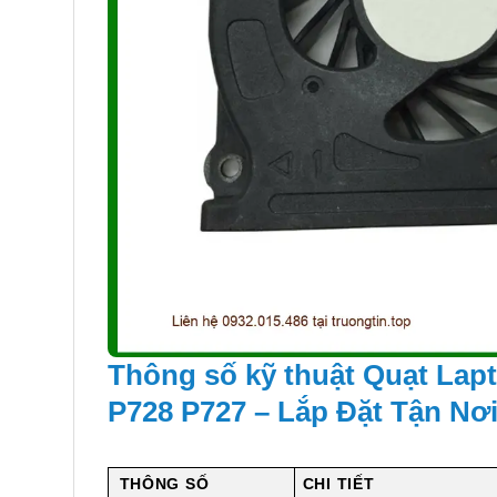
Thông số kỹ thuật Quạt Lapt
P728 P727 – Lắp Đặt Tận Nơ
THÔNG SỐ
CHI TIẾT